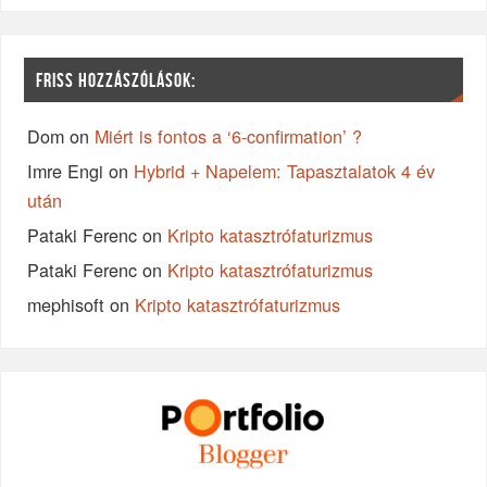
FRISS HOZZÁSZÓLÁSOK:
Dom
on
Miért is fontos a ‘6-confirmation’ ?
Imre Engi
on
Hybrid + Napelem: Tapasztalatok 4 év
után
Pataki Ferenc
on
Kripto katasztrófaturizmus
Pataki Ferenc
on
Kripto katasztrófaturizmus
mephisoft
on
Kripto katasztrófaturizmus