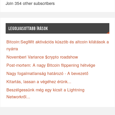
Join 354 other subscribers
LEGOLVASOTTABB ÍRÁSOK
Bitcoin:SegWit aktivációs küszöb és altcoin kilátások a
nyárra
Novemberi Variance $crypto roadshow
Post-mortem: A nagy Bitcoin flippening hétvége
Nagy fogalmatlanság határozó - A bevezető
Kitartás, lassan a végéhez érünk...
Beszélgessünk még egy kicsit a Lightning
Networkről...