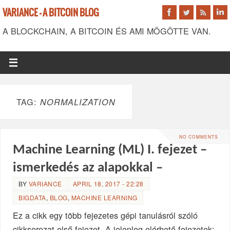
VARIANCE - A BITCOIN BLOG
A BLOCKCHAIN, A BITCOIN ÉS AMI MÖGÖTTE VAN.
TAG:
NORMALIZATION
NO COMMENTS
Machine Learning (ML) I. fejezet –
ismerkedés az alapokkal –
BY
VARIANCE
APRIL 18, 2017 - 22:28
BIGDATA
,
BLOG
,
MACHINE LEARNING
Ez a cikk egy több fejezetes gépi tanulásról szóló
cikksorozat első fejezet. A jelenleg elérhető fejezetek: