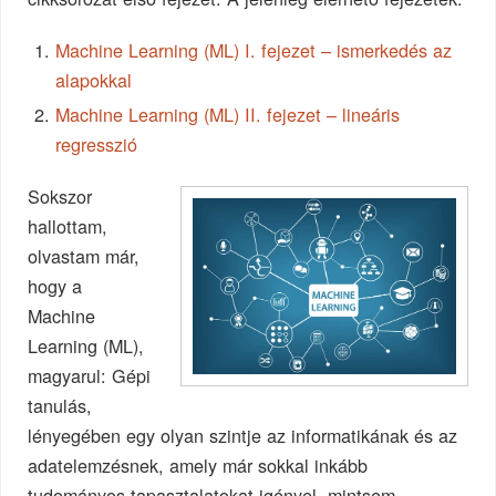
Machine Learning (ML) I. fejezet – ismerkedés az
alapokkal
Machine Learning (ML) II. fejezet – lineáris
regresszió
Sokszor
hallottam,
olvastam már,
hogy a
Machine
Learning (ML),
magyarul: Gépi
tanulás,
lényegében egy olyan szintje az informatikának és az
adatelemzésnek, amely már sokkal inkább
tudományos tapasztalatokat igényel, mintsem