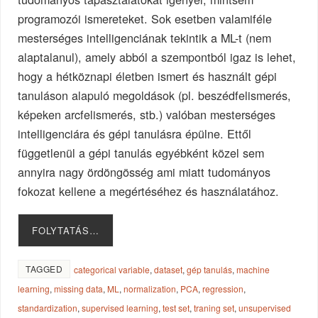
programozói ismereteket. Sok esetben valamiféle
mesterséges intelligenciának tekintik a ML-t (nem
alaptalanul), amely abból a szempontból igaz is lehet,
hogy a hétköznapi életben ismert és használt gépi
tanuláson alapuló megoldások (pl. beszédfelismerés,
képeken arcfelismerés, stb.) valóban mesterséges
intelligenciára és gépi tanulásra épülne. Ettől
függetlenül a gépi tanulás egyébként közel sem
annyira nagy ördöngösség ami miatt tudományos
fokozat kellene a megértéséhez és használatához.
FOLYTATÁS…
TAGGED
categorical variable
,
dataset
,
gép tanulás
,
machine
learning
,
missing data
,
ML
,
normalization
,
PCA
,
regression
,
standardization
,
supervised learning
,
test set
,
traning set
,
unsupervised