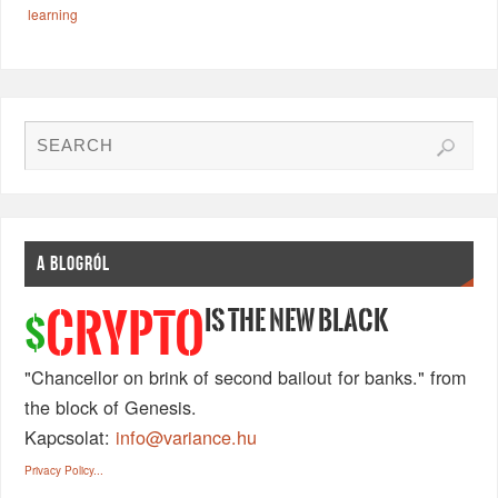
learning
A BLOGRÓL
IS THE NEW BLACK
CRYPTO
$
"Chancellor on brink of second bailout for banks." from
the block of Genesis.
Kapcsolat:
info@variance.hu
Privacy Policy...