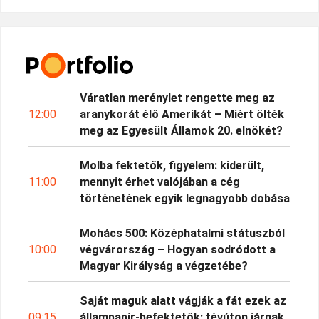
Váratlan merénylet rengette meg az
12:00
aranykorát élő Amerikát – Miért ölték
meg az Egyesült Államok 20. elnökét?
Molba fektetők, figyelem: kiderült,
11:00
mennyit érhet valójában a cég
történetének egyik legnagyobb dobása
Mohács 500: Középhatalmi státuszból
10:00
végvárország – Hogyan sodródott a
Magyar Királyság a végzetébe?
Saját maguk alatt vágják a fát ezek az
09:15
állampapír-befektetők: tévúton járnak,