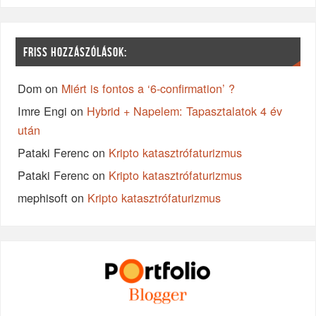
FRISS HOZZÁSZÓLÁSOK:
Dom
on
Miért is fontos a ‘6-confirmation’ ?
Imre Engi
on
Hybrid + Napelem: Tapasztalatok 4 év
után
Pataki Ferenc
on
Kripto katasztrófaturizmus
Pataki Ferenc
on
Kripto katasztrófaturizmus
mephisoft
on
Kripto katasztrófaturizmus