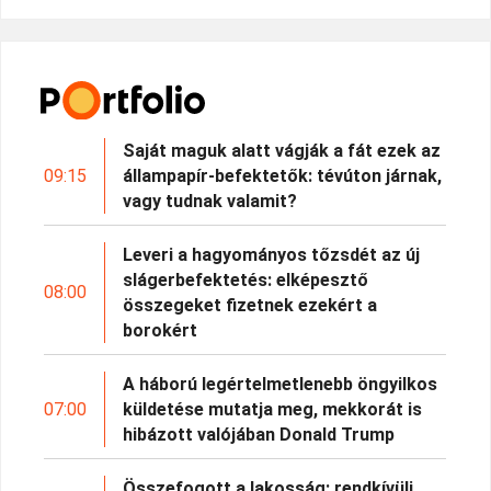
Saját maguk alatt vágják a fát ezek az
09:15
állampapír-befektetők: tévúton járnak,
vagy tudnak valamit?
Leveri a hagyományos tőzsdét az új
slágerbefektetés: elképesztő
08:00
összegeket fizetnek ezekért a
borokért
A háború legértelmetlenebb öngyilkos
07:00
küldetése mutatja meg, mekkorát is
hibázott valójában Donald Trump
Összefogott a lakosság: rendkívüli