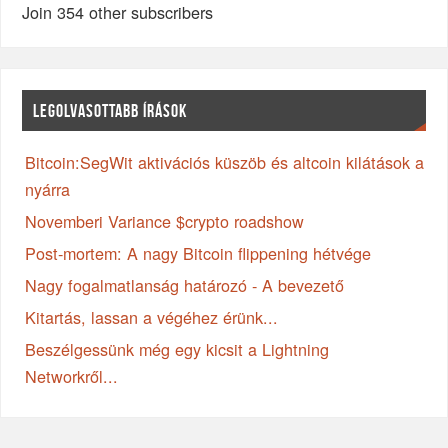
Join 354 other subscribers
LEGOLVASOTTABB ÍRÁSOK
Bitcoin:SegWit aktivációs küszöb és altcoin kilátások a
nyárra
Novemberi Variance $crypto roadshow
Post-mortem: A nagy Bitcoin flippening hétvége
Nagy fogalmatlanság határozó - A bevezető
Kitartás, lassan a végéhez érünk...
Beszélgessünk még egy kicsit a Lightning
Networkről...