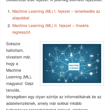
Machine Learning (ML) I. fejezet – ismerkedés az
alapokkal
Machine Learning (ML) II. fejezet – lineáris
regresszió
Sokszor
hallottam,
olvastam már,
hogy a
Machine
Learning (ML),
magyarul: Gépi
tanulás,
lényegében egy olyan szintje az informatikának és az
adatelemzésnek, amely már sokkal inkább
tudományos tapasztalatokat igényel, mintsem