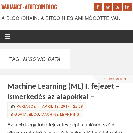
VARIANCE - A BITCOIN BLOG
A BLOCKCHAIN, A BITCOIN ÉS AMI MÖGÖTTE VAN.
TAG:
MISSING DATA
NO COMMENTS
Machine Learning (ML) I. fejezet –
ismerkedés az alapokkal –
BY
VARIANCE
APRIL 18, 2017 - 22:28
BIGDATA
,
BLOG
,
MACHINE LEARNING
Ez a cikk egy több fejezetes gépi tanulásról szóló
cikksorozat első fejezet. A jelenleg elérhető fejezetek: