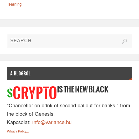
learning
A BLOGRÓL
IS THE NEW BLACK
CRYPTO
$
"Chancellor on brink of second bailout for banks." from
the block of Genesis.
Kapcsolat:
info@variance.hu
Privacy Policy...