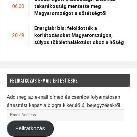
06:00
takarékosság mentette meg
Magyarországot a sötétségtől
Energiakrízis: feloldották a
20:49
korlátozásokat Magyarországon,
súlyos többlethalálozást okoz a hőség
FELIRATKOZÁS E-MAIL ÉRTESÍTÉSRE
Add meg az e-mail címed és cserébe folyamatosan
értesítést kapsz a blogra kikerülő új bejegyzésekről.
Feliratkozás