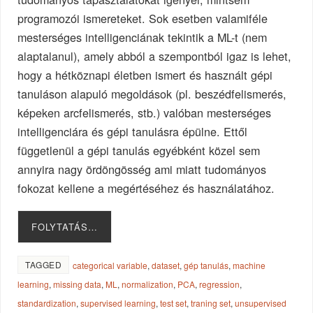
programozói ismereteket. Sok esetben valamiféle
mesterséges intelligenciának tekintik a ML-t (nem
alaptalanul), amely abból a szempontból igaz is lehet,
hogy a hétköznapi életben ismert és használt gépi
tanuláson alapuló megoldások (pl. beszédfelismerés,
képeken arcfelismerés, stb.) valóban mesterséges
intelligenciára és gépi tanulásra épülne. Ettől
függetlenül a gépi tanulás egyébként közel sem
annyira nagy ördöngösség ami miatt tudományos
fokozat kellene a megértéséhez és használatához.
FOLYTATÁS…
TAGGED
categorical variable
,
dataset
,
gép tanulás
,
machine
learning
,
missing data
,
ML
,
normalization
,
PCA
,
regression
,
standardization
,
supervised learning
,
test set
,
traning set
,
unsupervised