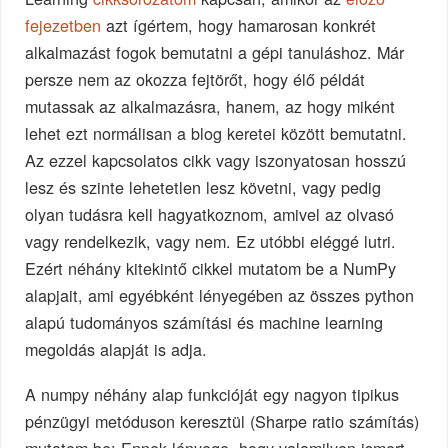
fejezetben
azt ígértem, hogy hamarosan konkrét
alkalmazást fogok bemutatni a gépi tanuláshoz. Már
persze nem az okozza fejtörőt, hogy élő példát
mutassak az alkalmazásra, hanem, az hogy miként
lehet ezt normálisan a blog keretei között bemutatni.
Az ezzel kapcsolatos cikk vagy iszonyatosan hosszú
lesz és szinte lehetetlen lesz követni, vagy pedig
olyan tudásra kell hagyatkoznom, amivel az olvasó
vagy rendelkezik, vagy nem. Ez utóbbi eléggé lutri.
Ezért néhány kitekintő cikkel mutatom be a NumPy
alapjait, ami egyébként lényegében az összes python
alapú tudományos számítási és machine learning
megoldás alapját is adja.
A numpy néhány alap funkcióját egy nagyon tipikus
pénzügyi metóduson keresztül (Sharpe ratio számítás)