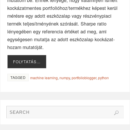
mutatom be: Ennek lényege, hogy valamilyen ismert
kockázatmentes portfolióhoz/termékhez képest kerül
mérésre egy adott eszközalap vagy részvénypiaci
termék teljesítményének szórását. Sharpe ratio
lényegében egy referencia értéket ad meg, ami
egységesen mutatja az adott eszközalap kockázat-
hozam mutatóját.
FOLYTATÁS…
TAGGED
machine learning
,
numpy
,
portfolioblogger
,
python