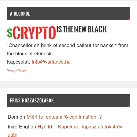
A BLOGRÓL
IS THE NEW BLACK
CRYPTO
$
"Chancellor on brink of second bailout for banks." from
the block of Genesis.
Kapcsolat:
info@variance.hu
Privacy Policy...
FRISS HOZZÁSZÓLÁSOK:
Dom
on
Miért is fontos a ‘6-confirmation’ ?
Imre Engi
on
Hybrid + Napelem: Tapasztalatok 4 év
után