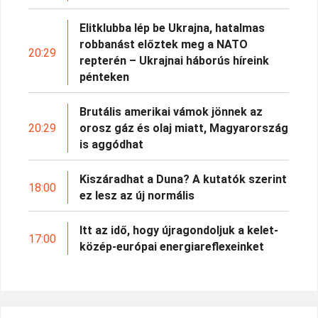
Elitklubba lép be Ukrajna, hatalmas
robbanást előztek meg a NATO
20:29
repterén – Ukrajnai háborús híreink
pénteken
Brutális amerikai vámok jönnek az
20:29
orosz gáz és olaj miatt, Magyarország
is aggódhat
Kiszáradhat a Duna? A kutatók szerint
18:00
ez lesz az új normális
Itt az idő, hogy újragondoljuk a kelet-
17:00
közép-európai energiareflexeinket