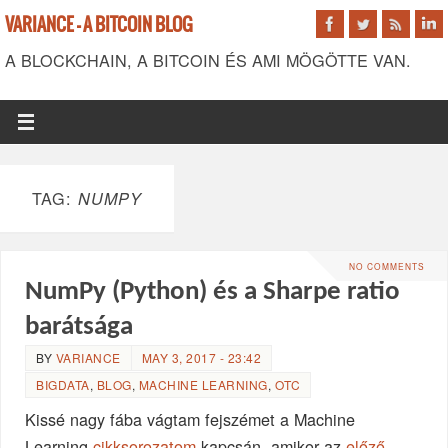
VARIANCE - A BITCOIN BLOG
A BLOCKCHAIN, A BITCOIN ÉS AMI MÖGÖTTE VAN.
TAG:
NUMPY
NO COMMENTS
NumPy (Python) és a Sharpe ratio
barátsága
BY
VARIANCE
MAY 3, 2017 - 23:42
BIGDATA
,
BLOG
,
MACHINE LEARNING
,
OTC
Kissé nagy fába vágtam fejszémet a Machine
Learning
cikksorozatom
kapcsán, amikor az
előző