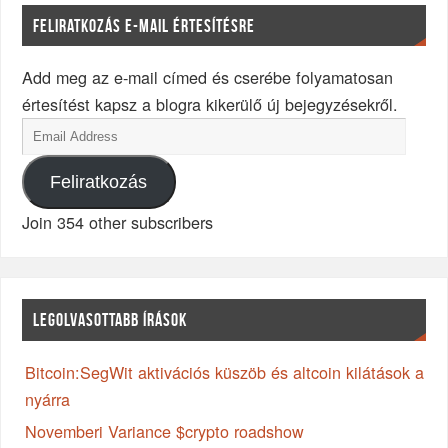
FELIRATKOZÁS E-MAIL ÉRTESÍTÉSRE
Add meg az e-mail címed és cserébe folyamatosan
értesítést kapsz a blogra kikerülő új bejegyzésekről.
Feliratkozás
Join 354 other subscribers
LEGOLVASOTTABB ÍRÁSOK
Bitcoin:SegWit aktivációs küszöb és altcoin kilátások a
nyárra
Novemberi Variance $crypto roadshow