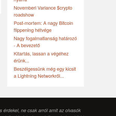
Novemberi Variance $crypto
roadshow
Post-mortem: A nagy Bitcoin
flippening hétvége
Nagy fogalmatlanság határozó
- A bevezető
Kitartás, lassan a végéhez
érünk...
Beszélgessünk még egy kicsit
a Lightning Networkről...
is érdekel, ne csak arról amit az olvasók