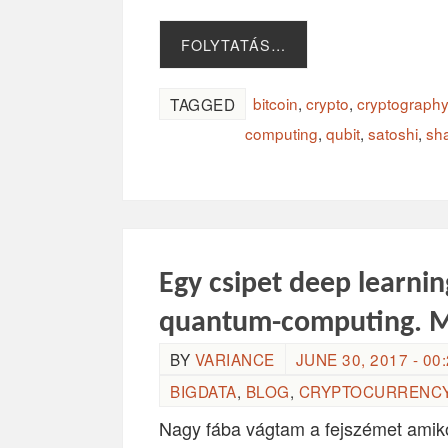
FOLYTATÁS…
bitcoin
,
crypto
,
cryptography
TAGGED
computing
,
qubit
,
satoshi
,
sh
Egy csipet deep learnin
quantum-computing. Mi
BY
VARIANCE
JUNE 30, 2017 - 00
BIGDATA
,
BLOG
,
CRYPTOCURRENC
Nagy fába vágtam a fejszémet amiko