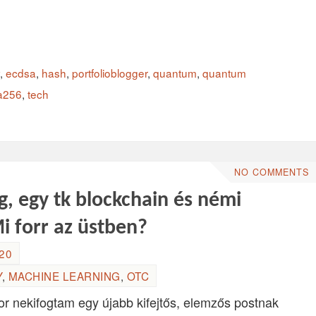
,
ecdsa
,
hash
,
portfolioblogger
,
quantum
,
quantum
a256
,
tech
NO COMMENTS
g, egy tk blockchain és némi
 forr az üstben?
:20
Y
,
MACHINE LEARNING
,
OTC
r nekifogtam egy újabb kifejtős, elemzős postnak