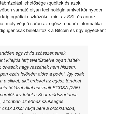
ábrázolási lehetősége (qubitek és azok
jövőben várható olyan technológia amivel könnyedén
n kriptográfiai eszközöket mint az SSL és annak
fia, mely végső soron az egész modern informatika
 igencsak beletartozik a Bitcoin és úgy egyébként
dendően egy rövid szösszenetnek
 kifejtős lett; teletűzdelve olyan háttér-
az olvasók nagy részének nem hiszem,
en ezért lelőném előre a poént, így csak
a a cikket, akit érdekel az egész történet
tcoin hálózat által használt ECDSA (256)
n sérülékeny lehet a Shor módszertanos
a, azonban az ehhez szükséges
r csak akkor rakja bele a blockláncba,