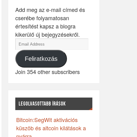
Add meg az e-mail címed és
cserébe folyamatosan
értesítést kapsz a blogra
kikerülő új bejegyzésekről.
Feliratkozás
Join 354 other subscribers
LEGOLVASOTTABB ÍRÁSOK
Bitcoin:SegWit aktivációs
küszöb és altcoin kilátások a
nyárra