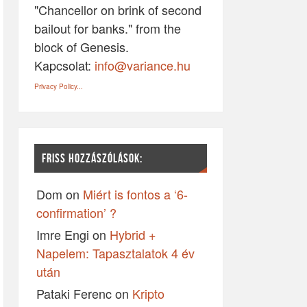
"Chancellor on brink of second
bailout for banks." from the
block of Genesis.
Kapcsolat:
info@variance.hu
Privacy Policy...
FRISS HOZZÁSZÓLÁSOK:
Dom
on
Miért is fontos a ‘6-
confirmation’ ?
Imre Engi
on
Hybrid +
Napelem: Tapasztalatok 4 év
után
Pataki Ferenc
on
Kripto