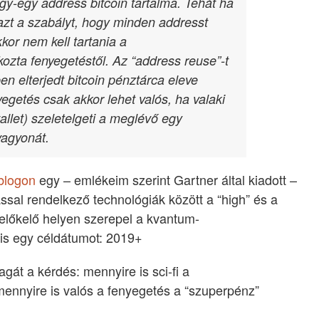
gy-egy address bitcoin tartalma. Tehát ha
azt a szabályt, hogy minden addresst
kor nem kell tartania a
zta fenyegetéstől. Az “address reuse”-t
n elterjedt bitcoin pénztárca eleve
nyegetés csak akkor lehet valós, ha valaki
let) szeletelgeti a meglévő egy
vagyonát.
 blogon
egy – emlékeim szerint Gartner által kiadott –
ssal rendelkező technológiák között a “high” és a
 előkelő helyen szerepel a kvantum-
is egy céldátumot: 2019+
át a kérdés: mennyire is sci-fi a
nnyire is valós a fenyegetés a “szuperpénz”