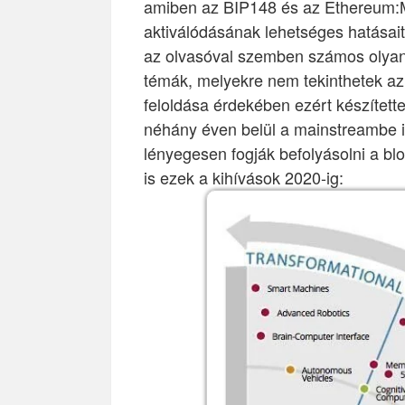
amiben az BIP148 és az Ethereum:M
aktiválódásának lehetséges hatásai
az olvasóval szemben számos olyan
témák, melyekre nem tekinthetek az
feloldása érdekében ezért készítet
néhány éven belül a mainstreambe i
lényegesen fogják befolyásolni a bl
is ezek a kihívások 2020-ig: