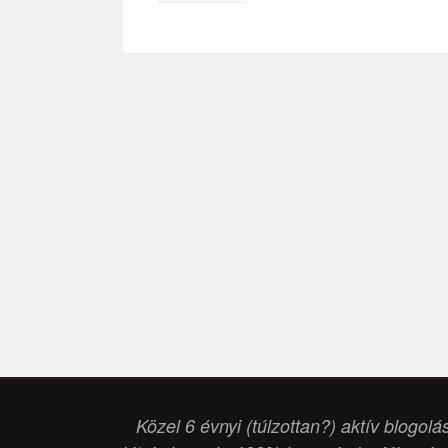
Közel 6 évnyi (túlzottan?) aktív blogolá