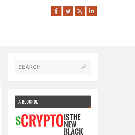
A BLOGRÓL
IS THE
CRYPTO
$
NEW
BLACK