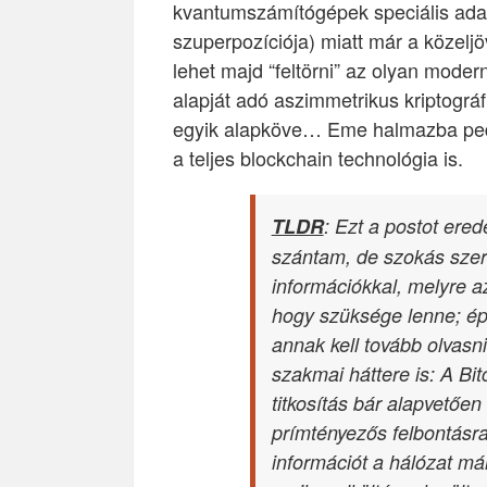
kvantumszámítógépek speciális adat
szuperpozíciója) miatt már a közel
lehet majd “feltörni” az olyan moder
alapját adó aszimmetrikus kriptográ
egyik alapköve… Eme halmazba pedig
a teljes blockchain technológia is.
TLDR
: Ezt a postot ere
szántam, de szokás szerint
információkkal, melyre 
hogy szüksége lenne; épp
annak kell tovább olvasni
szakmai háttere is: A Bi
titkosítás bár alapvetőe
prímtényezős felbontásr
információt a hálózat má