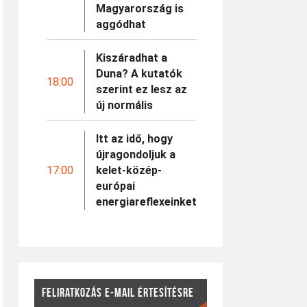
Magyarország is
aggódhat
Kiszáradhat a
Duna? A kutatók
18:00
szerint ez lesz az
új normális
Itt az idő, hogy
újragondoljuk a
17:00
kelet-közép-
európai
energiareflexeinket
FELIRATKOZÁS E-MAIL ÉRTESÍTÉSRE