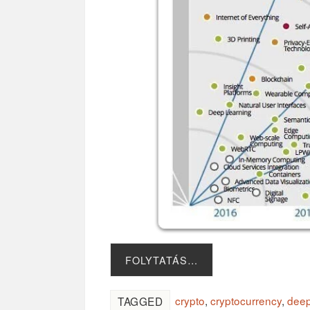
FOLYTATÁS…
crypto
,
cryptocurrency
,
deep
TAGGED