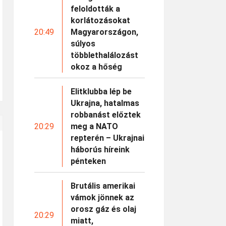
feloldották a
korlátozásokat
20:49
Magyarországon,
súlyos
többlethalálozást
okoz a hőség
Elitklubba lép be
Ukrajna, hatalmas
robbanást előztek
20:29
meg a NATO
repterén – Ukrajnai
háborús híreink
pénteken
Brutális amerikai
vámok jönnek az
orosz gáz és olaj
20:29
miatt,