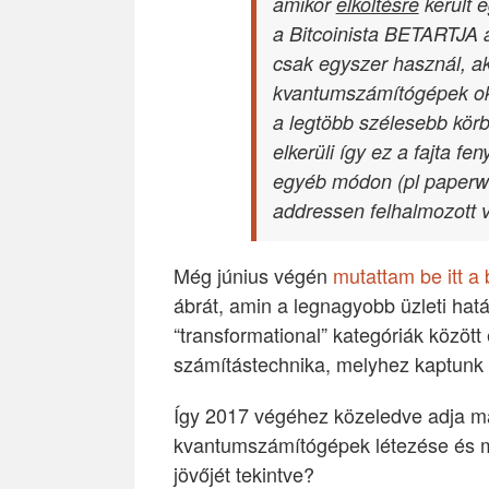
amikor
elköltésre
került e
a Bitcoinista BETARTJA 
csak egyszer használ, ak
kvantumszámítógépek oko
a legtöbb szélesebb körbe
elkerüli így ez a fajta fe
egyéb módon (pl paperwal
addressen felhalmozott 
Még június végén
mutattam be itt a
ábrát, amin a legnagyobb üzleti hatá
“transformational” kategóriák között
számítástechnika, melyhez kaptunk 
Így 2017 végéhez közeledve adja mag
kvantumszámítógépek létezése és me
jövőjét tekintve?