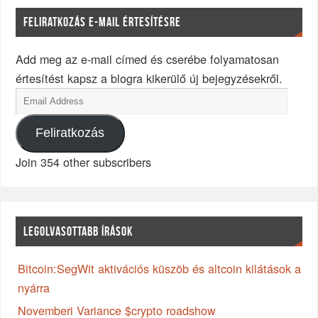
FELIRATKOZÁS E-MAIL ÉRTESÍTÉSRE
Add meg az e-mail címed és cserébe folyamatosan
értesítést kapsz a blogra kikerülő új bejegyzésekről.
Feliratkozás
Join 354 other subscribers
LEGOLVASOTTABB ÍRÁSOK
Bitcoin:SegWit aktivációs küszöb és altcoin kilátások a
nyárra
Novemberi Variance $crypto roadshow