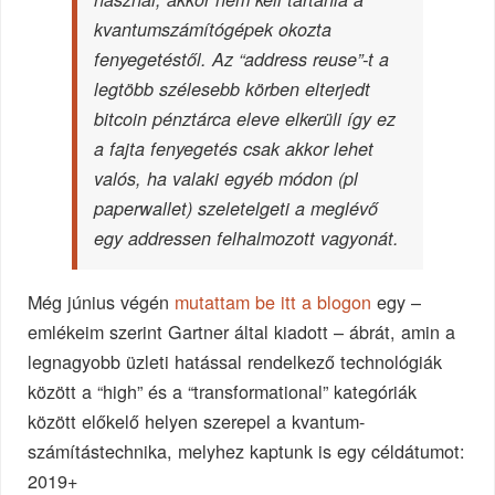
kvantumszámítógépek okozta
fenyegetéstől. Az “address reuse”-t a
legtöbb szélesebb körben elterjedt
bitcoin pénztárca eleve elkerüli így ez
a fajta fenyegetés csak akkor lehet
valós, ha valaki egyéb módon (pl
paperwallet) szeletelgeti a meglévő
egy addressen felhalmozott vagyonát.
Még június végén
mutattam be itt a blogon
egy –
emlékeim szerint Gartner által kiadott – ábrát, amin a
legnagyobb üzleti hatással rendelkező technológiák
között a “high” és a “transformational” kategóriák
között előkelő helyen szerepel a kvantum-
számítástechnika, melyhez kaptunk is egy céldátumot:
2019+