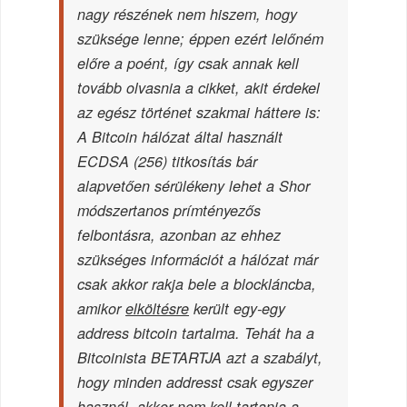
nagy részének nem hiszem, hogy
szüksége lenne; éppen ezért lelőném
előre a poént, így csak annak kell
tovább olvasnia a cikket, akit érdekel
az egész történet szakmai háttere is:
A Bitcoin hálózat által használt
ECDSA (256) titkosítás bár
alapvetően sérülékeny lehet a Shor
módszertanos prímtényezős
felbontásra, azonban az ehhez
szükséges információt a hálózat már
csak akkor rakja bele a blockláncba,
amikor
elköltésre
került egy-egy
address bitcoin tartalma. Tehát ha a
Bitcoinista BETARTJA azt a szabályt,
hogy minden addresst csak egyszer
használ, akkor nem kell tartania a