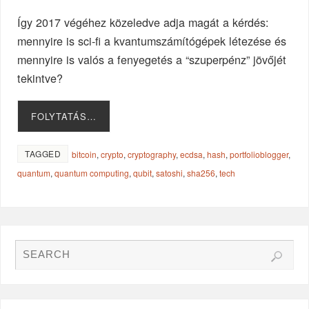
Így 2017 végéhez közeledve adja magát a kérdés:
mennyire is sci-fi a kvantumszámítógépek létezése és
mennyire is valós a fenyegetés a “szuperpénz” jövőjét
tekintve?
FOLYTATÁS…
TAGGED
bitcoin
,
crypto
,
cryptography
,
ecdsa
,
hash
,
portfolioblogger
,
quantum
,
quantum computing
,
qubit
,
satoshi
,
sha256
,
tech