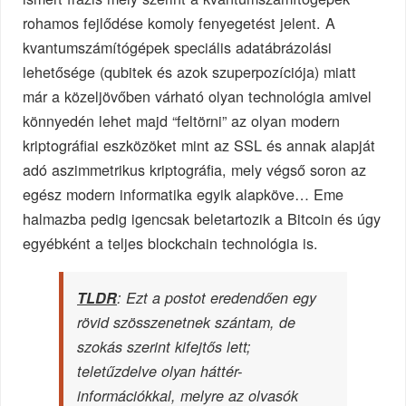
rohamos fejlődése komoly fenyegetést jelent. A
kvantumszámítógépek speciális adatábrázolási
lehetősége (qubitek és azok szuperpozíciója) miatt
már a közeljövőben várható olyan technológia amivel
könnyedén lehet majd “feltörni” az olyan modern
kriptográfiai eszközöket mint az SSL és annak alapját
adó aszimmetrikus kriptográfia, mely végső soron az
egész modern informatika egyik alapköve… Eme
halmazba pedig igencsak beletartozik a Bitcoin és úgy
egyébként a teljes blockchain technológia is.
TLDR
: Ezt a postot eredendően egy
rövid szösszenetnek szántam, de
szokás szerint kifejtős lett;
teletűzdelve olyan háttér-
információkkal, melyre az olvasók