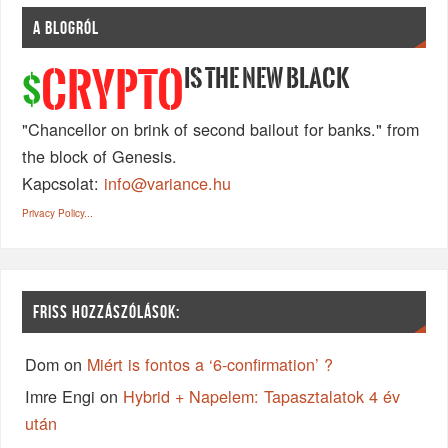
A BLOGRÓL
IS THE NEW BLACK
CRYPTO
$
"Chancellor on brink of second bailout for banks." from
the block of Genesis.
Kapcsolat:
info@variance.hu
Privacy Policy...
FRISS HOZZÁSZÓLÁSOK:
Dom
on
Miért is fontos a ‘6-confirmation’ ?
Imre Engi
on
Hybrid + Napelem: Tapasztalatok 4 év
után