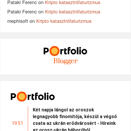
Pataki Ferenc
on
Kripto katasztrófaturizmus
Pataki Ferenc
on
Kripto katasztrófaturizmus
mephisoft
on
Kripto katasztrófaturizmus
Két napja lángol az oroszok
legnagyobb finomítója, készül a végső
19:51
csata az ukrán erődvárosért - Híreink
az orosz-ukrán háborúból