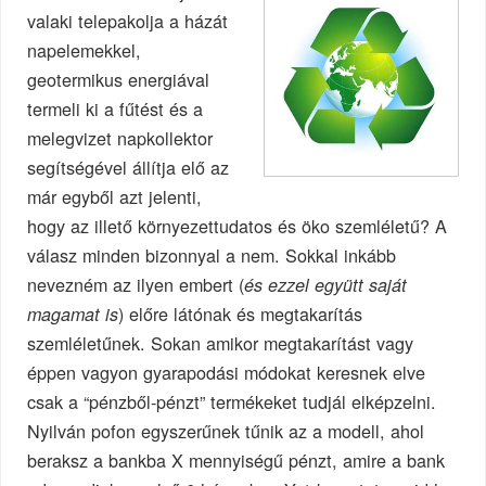
valaki telepakolja a házát
napelemekkel,
geotermikus energiával
termeli ki a fűtést és a
melegvizet napkollektor
segítségével állítja elő az
már egyből azt jelenti,
hogy az illető környezettudatos és öko szemléletű? A
válasz minden bizonnyal a nem. Sokkal inkább
nevezném az ilyen embert (
és ezzel együtt saját
) előre látónak és megtakarítás
magamat is
szemléletűnek. Sokan amikor megtakarítást vagy
éppen vagyon gyarapodási módokat keresnek elve
csak a “pénzből-pénzt” termékeket tudjál elképzelni.
Nyilván pofon egyszerűnek tűnik az a modell, ahol
beraksz a bankba X mennyiségű pénzt, amire a bank