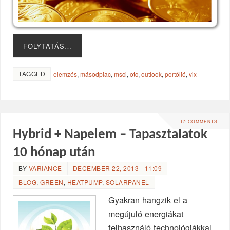
FOLYTATÁS…
TAGGED
elemzés
,
másodpiac
,
msci
,
otc
,
outlook
,
portólió
,
vix
12 COMMENTS
Hybrid + Napelem – Tapasztalatok
10 hónap után
BY
VARIANCE
DECEMBER 22, 2013 - 11:09
BLOG
,
GREEN
,
HEATPUMP
,
SOLARPANEL
Gyakran hangzik el a
megújuló energiákat
felhasználó technológiákkal