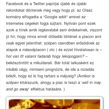
Facebook és a Twitter papírjai újabb és újabb
rekordokat döntenek meg vagy hogy pl. az Olasz
kormány elfogadta a “Google adót” amivel az
internetes cégeket fogja sújtani. Nyilván pont ezek
azok a hírek amik legkevésbé sem érdekelnek, viszont
jó hír, hogy nincs ennél ütősebb történet a piacon ami
csak egyet jelenthet: szépen csendben erősödnek az
alapok a másodpiacon ( otc ) és ezzel hivatalosan is –
–
hol van itt valami fadarab hogy lekopogjam?
beköszöntött a mikulásrali. Bár totál laikusként ez
inkább vágy, mintsem prognózis, de ide a rozsdás
bökőt, hogy ez ki fog tartani a májusig? (Amikor is
szépen kitárazunk, ahogy a piac is teszi a ‘
sell in may
‘ effektus hatására. )
and go away