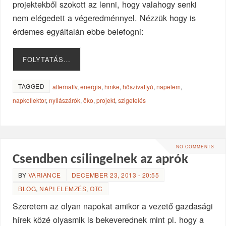
projektekből szokott az lenni, hogy valahogy senki
nem elégedett a végeredménnyel. Nézzük hogy is
érdemes egyáltalán ebbe belefogni:
FOLYTATÁS…
TAGGED
alternatív
,
energia
,
hmke
,
hőszivattyú
,
napelem
,
napkollektor
,
nyílászárók
,
öko
,
projekt
,
szigetelés
NO COMMENTS
Csendben csilingelnek az aprók
BY
VARIANCE
DECEMBER 23, 2013 - 20:55
BLOG
,
NAPI ELEMZÉS
,
OTC
Szeretem az olyan napokat amikor a vezető gazdasági
hírek közé olyasmik is bekeverednek mint pl. hogy a