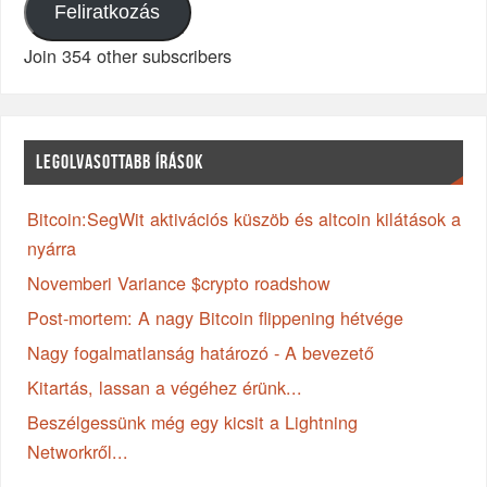
Feliratkozás
Join 354 other subscribers
LEGOLVASOTTABB ÍRÁSOK
Bitcoin:SegWit aktivációs küszöb és altcoin kilátások a
nyárra
Novemberi Variance $crypto roadshow
Post-mortem: A nagy Bitcoin flippening hétvége
Nagy fogalmatlanság határozó - A bevezető
Kitartás, lassan a végéhez érünk...
Beszélgessünk még egy kicsit a Lightning
Networkről...