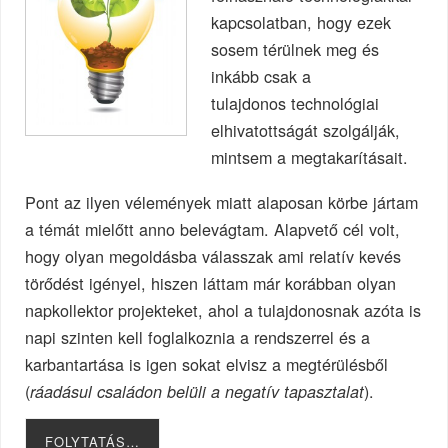
kapcsolatban, hogy ezek
sosem térülnek meg és
inkább csak a
tulajdonos technológiai
elhivatottságát szolgálják,
mintsem a megtakarításait.
Pont az ilyen vélemények miatt alaposan körbe jártam
a témát mielőtt anno belevágtam. Alapvető cél volt,
hogy olyan megoldásba válasszak ami relatív kevés
törődést igényel, hiszen láttam már korábban olyan
napkollektor projekteket, ahol a tulajdonosnak azóta is
napi szinten kell foglalkoznia a rendszerrel és a
karbantartása is igen sokat elvisz a megtérülésből
(
).
ráadásul családon belüli a negatív tapasztalat
FOLYTATÁS…