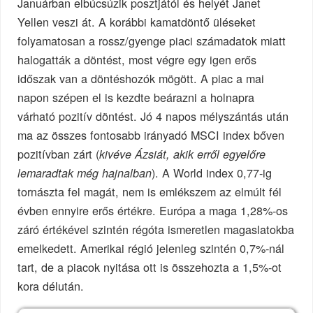
Januárban elbúcsúzik posztjától és helyét Janet
Yellen veszi át. A korábbi kamatdöntő üléseket
folyamatosan a rossz/gyenge piaci számadatok miatt
halogatták a döntést, most végre egy igen erős
időszak van a döntéshozók mögött. A piac a mai
napon szépen el is kezdte beárazni a holnapra
várható pozitív döntést. Jó 4 napos mélyszántás után
ma az összes fontosabb irányadó MSCI index bőven
pozitívban zárt (
kivéve Ázsiát, akik erről egyelőre
). A World index 0,77-ig
lemaradtak még hajnalban
tornászta fel magát, nem is emlékszem az elmúlt fél
évben ennyire erős értékre. Európa a maga 1,28%-os
záró értékével szintén régóta ismeretlen magaslatokba
emelkedett. Amerikai régió jelenleg szintén 0,7%-nál
tart, de a piacok nyitása ott is összehozta a 1,5%-ot
kora délután.