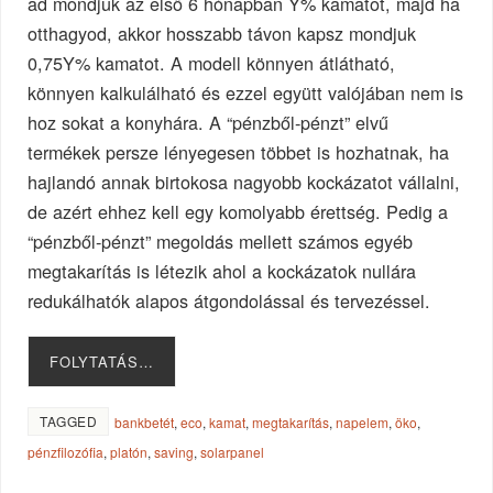
ad mondjuk az első 6 hónapban Y% kamatot, majd ha
otthagyod, akkor hosszabb távon kapsz mondjuk
0,75Y% kamatot. A modell könnyen átlátható,
könnyen kalkulálható és ezzel együtt valójában nem is
hoz sokat a konyhára. A “pénzből-pénzt” elvű
termékek persze lényegesen többet is hozhatnak, ha
hajlandó annak birtokosa nagyobb kockázatot vállalni,
de azért ehhez kell egy komolyabb érettség. Pedig a
“pénzből-pénzt” megoldás mellett számos egyéb
megtakarítás is létezik ahol a kockázatok nullára
redukálhatók alapos átgondolással és tervezéssel.
FOLYTATÁS…
TAGGED
bankbetét
,
eco
,
kamat
,
megtakarítás
,
napelem
,
öko
,
pénzfilozófia
,
platón
,
saving
,
solarpanel