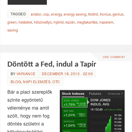
TAGGED
ariston
,
cop
,
energy
,
energy saving
,
földhő
,
fronius
,
genius
,
green
,
hatásfok
,
hőszivattyú
,
hybrid
,
kazán
,
megtakarítás
,
napelem
,
saving
ONE COMMENT
Döntött a Fed, indul a Tapír
BY
VARIANCE
DECEMBER 18, 2013 - 22:00
BLOG
,
NAPI ELEMZÉS
,
OTC
Bár a piaci szereplők
szinte egyöntetű
véleménye ma arról
szólt, hogy nem fog
döntés születni a
kötvényvásárlási