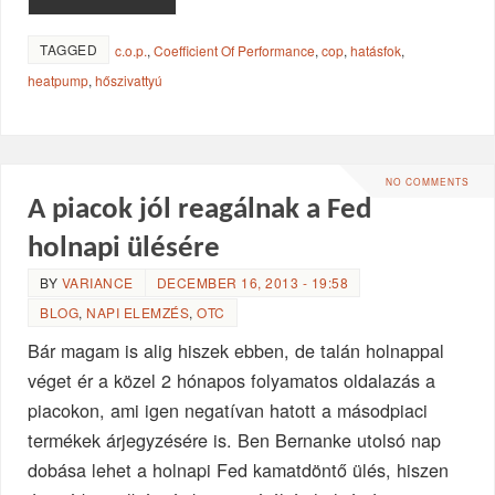
TAGGED
c.o.p.
,
Coefficient Of Performance
,
cop
,
hatásfok
,
heatpump
,
hőszivattyú
NO COMMENTS
A piacok jól reagálnak a Fed
holnapi ülésére
BY
VARIANCE
DECEMBER 16, 2013 - 19:58
BLOG
,
NAPI ELEMZÉS
,
OTC
Bár magam is alig hiszek ebben, de talán holnappal
véget ér a közel 2 hónapos folyamatos oldalazás a
piacokon, ami igen negatívan hatott a másodpiaci
termékek árjegyzésére is. Ben Bernanke utolsó nap
dobása lehet a holnapi Fed kamatdöntő ülés, hiszen