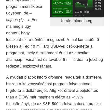
program mérséklése
ügyében, de –
– a Fed
sajnos (?)
forrás: bloomberg
ma mégis úgy
döntött, hogy
időszerű ezt a döntést meghozni. A mai kamatdöntő
ülésen a Fed 10 milliárd USD-vel csökkentette a
programot, mely 5 milliárddal érinti az amerikai
állampapír vásárlást és további 5 milliárddal a jelzálog
fedezetű eszközvásárlást.
A nyugati piacok kitörő örömmel reagáltak a döntésre,
hiszen a kötvényvásárlási program folyamatosan
hígította a dollár erejét. Alig két órával a bejelentés
után a DOW már majdnem elérte az +1,9%
teljesítményt, de az S&P 500 is folyamatosan araszol