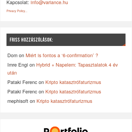
Kapcsolat:
info@variance.hu
Privacy Policy...
FRISS HOZZÁSZÓLÁSOK:
Dom
on
Miért is fontos a ‘6-confirmation’ ?
Imre Engi
on
Hybrid + Napelem: Tapasztalatok 4 év
után
Pataki Ferenc
on
Kripto katasztrófaturizmus
Pataki Ferenc
on
Kripto katasztrófaturizmus
mephisoft
on
Kripto katasztrófaturizmus