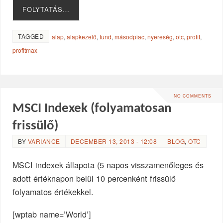
FOLYTATÁS…
TAGGED
alap
,
alapkezelő
,
fund
,
másodpiac
,
nyereség
,
otc
,
profit
,
profitmax
NO COMMENTS
MSCI Indexek (folyamatosan
frissülő)
BY
VARIANCE
DECEMBER 13, 2013 - 12:08
BLOG
,
OTC
MSCI indexek állapota (5 napos visszamenőleges és
adott értéknapon belül 10 percenként frissülő
folyamatos értékekkel.
[wptab name=’World’]