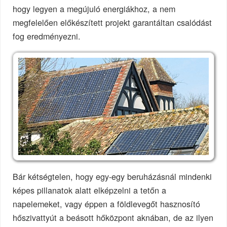
hogy legyen a megújuló energiákhoz, a nem
megfelelően előkészített projekt garantáltan csalódást
fog eredményezni.
Bár kétségtelen, hogy egy-egy beruházásnál mindenki
képes pillanatok alatt elképzelni a tetőn a
napelemeket, vagy éppen a földlevegőt hasznosító
hőszivattyút a beásott hőközpont aknában, de az ilyen