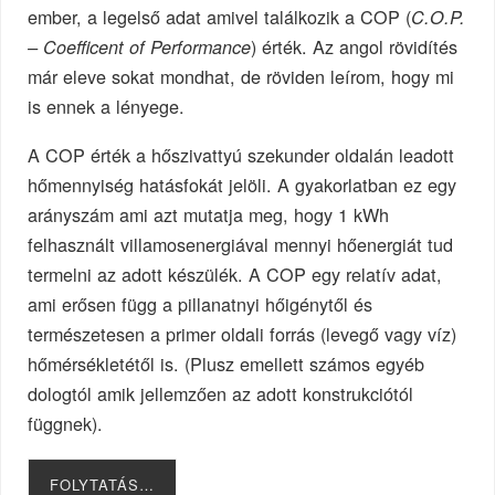
ember, a legelső adat amivel találkozik a COP (
C.O.P.
) érték. Az angol rövidítés
– Coefficent of Performance
már eleve sokat mondhat, de röviden leírom, hogy mi
is ennek a lényege.
A COP érték a hőszivattyú szekunder oldalán leadott
hőmennyiség hatásfokát jelöli. A gyakorlatban ez egy
arányszám ami azt mutatja meg, hogy 1 kWh
felhasznált villamosenergiával mennyi hőenergiát tud
termelni az adott készülék. A COP egy relatív adat,
ami erősen függ a pillanatnyi hőigénytől és
természetesen a primer oldali forrás (levegő vagy víz)
hőmérsékletétől is. (Plusz emellett számos egyéb
dologtól amik jellemzően az adott konstrukciótól
függnek).
FOLYTATÁS…