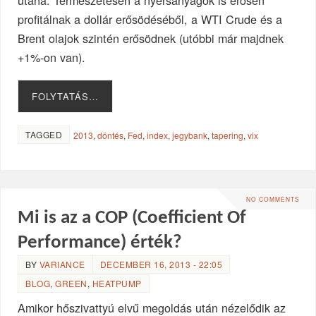
utána. Természetesen a nyersanyagok is erősen
profitálnak a dollár erősödéséből, a WTI Crude és a
Brent olajok szintén erősödnek (utóbbi már majdnek
+1%-on van).
FOLYTATÁS…
TAGGED
2013
,
döntés
,
Fed
,
index
,
jegybank
,
tapering
,
vix
NO COMMENTS
Mi is az a COP (Coefficient Of
Performance) érték?
BY
VARIANCE
DECEMBER 16, 2013 - 22:05
BLOG
,
GREEN
,
HEATPUMP
Amikor hőszivattyú elvű megoldás után nézelődik az