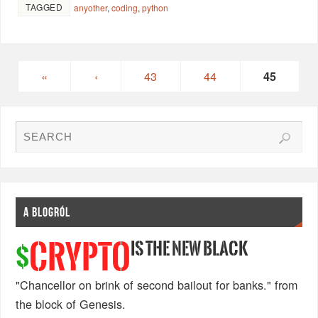
TAGGED
anyother
,
coding
,
python
«
‹
43
44
45
A BLOGRÓL
IS THE NEW BLACK
CRYPTO
$
"Chancellor on brink of second bailout for banks." from
the block of Genesis.