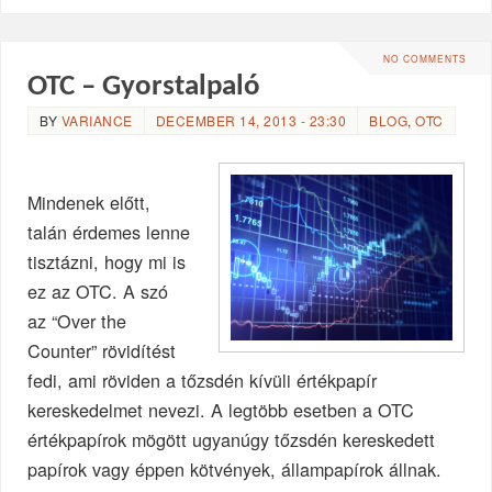
NO COMMENTS
OTC – Gyorstalpaló
BY
VARIANCE
DECEMBER 14, 2013 - 23:30
BLOG
,
OTC
Mindenek előtt,
talán érdemes lenne
tisztázni, hogy mi is
ez az OTC. A szó
az “Over the
Counter” rövidítést
fedi, ami röviden a tőzsdén kívüli értékpapír
kereskedelmet nevezi. A legtöbb esetben a OTC
értékpapírok mögött ugyanúgy tőzsdén kereskedett
papírok vagy éppen kötvények, állampapírok állnak.