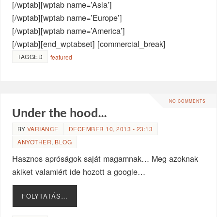
[/wptab][wptab name=’Asia’]
[/wptab][wptab name=’Europe’]
[/wptab][wptab name=’America’]
[/wptab][end_wptabset] [commercial_break]
TAGGED
featured
NO COMMENTS
Under the hood…
BY
VARIANCE
DECEMBER 10, 2013 - 23:13
ANYOTHER
,
BLOG
Hasznos apróságok saját magamnak… Meg azoknak
akiket valamiért ide hozott a google…
FOLYTATÁS…