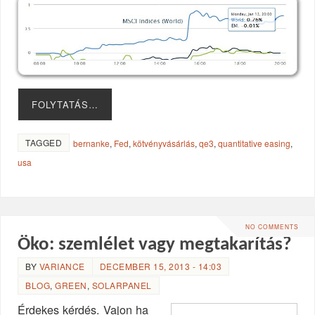
FOLYTATÁS…
TAGGED
bernanke
,
Fed
,
kötvényvásárlás
,
qe3
,
quantitative easing
,
usa
NO COMMENTS
Öko: szemlélet vagy megtakarítás?
BY
VARIANCE
DECEMBER 15, 2013 - 14:03
BLOG
,
GREEN
,
SOLARPANEL
Érdekes kérdés. Vajon ha