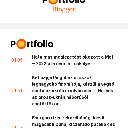
Hatalmas meglepetést okozott a Mol
01:05
– 2022 óta nem láttunk ilyet
Két napja lángol az oroszok
legnagyobb finomítója, készül a végső
21:51
csata az ukrán erődvárosért - Híreink
az orosz-ukrán háborúból
csütörtökön
Energiakrízis: rekordhőség, kicsit
magasabb Duna, kiszáradó patakok és
21:27