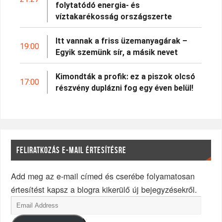
folytatódó energia- és
víztakarékosság országszerte
Itt vannak a friss üzemanyagárak –
19:00
Egyik szemünk sír, a másik nevet
Kimondták a profik: ez a piszok olcsó
17:00
részvény duplázni fog egy éven belül!
FELIRATKOZÁS E-MAIL ÉRTESÍTÉSRE
Add meg az e-mail címed és cserébe folyamatosan
értesítést kapsz a blogra kikerülő új bejegyzésekről.