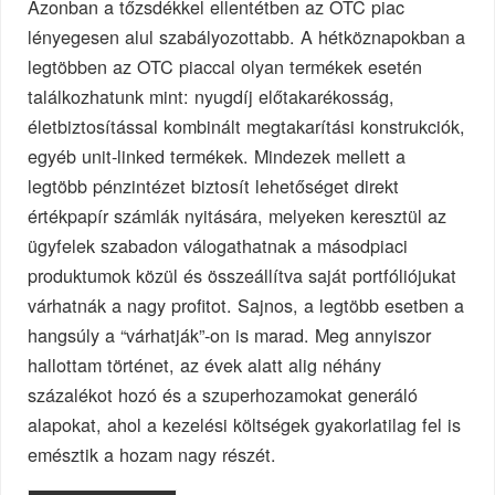
Azonban a tőzsdékkel ellentétben az OTC piac
lényegesen alul szabályozottabb. A hétköznapokban a
legtöbben az OTC piaccal olyan termékek esetén
találkozhatunk mint: nyugdíj előtakarékosság,
életbiztosítással kombinált megtakarítási konstrukciók,
egyéb unit-linked termékek. Mindezek mellett a
legtöbb pénzintézet biztosít lehetőséget direkt
értékpapír számlák nyitására, melyeken keresztül az
ügyfelek szabadon válogathatnak a másodpiaci
produktumok közül és összeállítva saját portfóliójukat
várhatnák a nagy profitot. Sajnos, a legtöbb esetben a
hangsúly a “várhatják”-on is marad. Meg annyiszor
hallottam történet, az évek alatt alig néhány
százalékot hozó és a szuperhozamokat generáló
alapokat, ahol a kezelési költségek gyakorlatilag fel is
emésztik a hozam nagy részét.