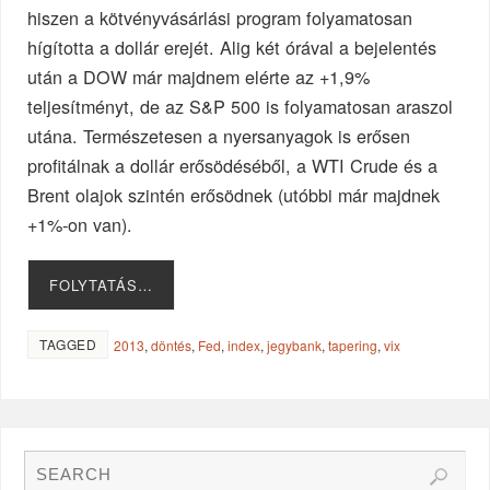
hiszen a kötvényvásárlási program folyamatosan
hígította a dollár erejét. Alig két órával a bejelentés
után a DOW már majdnem elérte az +1,9%
teljesítményt, de az S&P 500 is folyamatosan araszol
utána. Természetesen a nyersanyagok is erősen
profitálnak a dollár erősödéséből, a WTI Crude és a
Brent olajok szintén erősödnek (utóbbi már majdnek
+1%-on van).
FOLYTATÁS…
TAGGED
2013
,
döntés
,
Fed
,
index
,
jegybank
,
tapering
,
vix