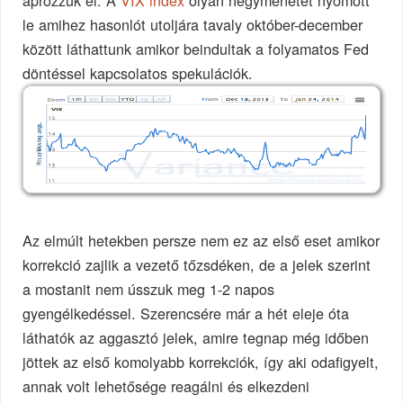
aprózzuk el. A
VIX index
olyan hegymenetet nyomott
le amihez hasonlót utoljára tavaly október-december
között láthattunk amikor beindultak a folyamatos Fed
döntéssel kapcsolatos spekulációk.
Az elmúlt hetekben persze nem ez az első eset amikor
korrekció zajlik a vezető tőzsdéken, de a jelek szerint
a mostanit nem ússzuk meg 1-2 napos
gyengélkedéssel. Szerencsére már a hét eleje óta
láthatók az aggasztó jelek, amire tegnap még időben
jöttek az első komolyabb korrekciók, így aki odafigyelt,
annak volt lehetősége reagálni és elkezdeni