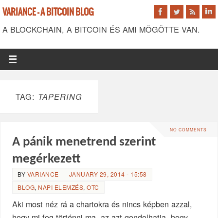
VARIANCE - A BITCOIN BLOG
A BLOCKCHAIN, A BITCOIN ÉS AMI MÖGÖTTE VAN.
TAG:
TAPERING
NO COMMENTS
A pánik menetrend szerint
megérkezett
BY
VARIANCE
JANUARY 29, 2014 - 15:58
BLOG
,
NAPI ELEMZÉS
,
OTC
Aki most néz rá a chartokra és nincs képben azzal,
hogy mi fog történni ma, az azt gondolhatja, hogy