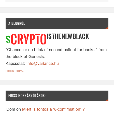
A BLOGRÓL
IS THE NEW BLACK
CRYPTO
$
"Chancellor on brink of second bailout for banks." from
the block of Genesis.
Kapcsolat:
info@variance.hu
Privacy Policy...
FRISS HOZZÁSZÓLÁSOK:
Dom
on
Miért is fontos a ‘6-confirmation’ ?