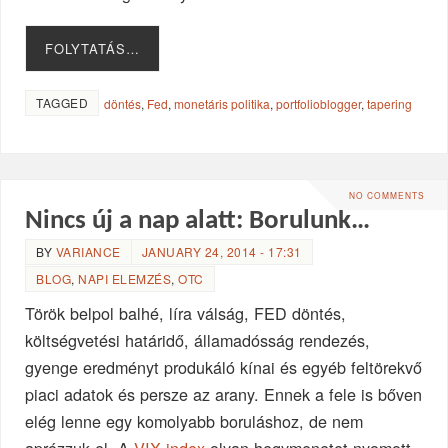
FOLYTATÁS…
TAGGED
döntés
,
Fed
,
monetáris politika
,
portfolioblogger
,
tapering
NO COMMENTS
Nincs új a nap alatt: Borulunk…
BY
VARIANCE
JANUARY 24, 2014 - 17:31
BLOG
,
NAPI ELEMZÉS
,
OTC
Török belpol balhé, líra válság, FED döntés,
költségvetési határidő, államadósság rendezés,
gyenge eredményt produkáló kínai és egyéb feltörekvő
piaci adatok és persze az arany. Ennek a fele is bőven
elég lenne egy komolyabb boruláshoz, de nem