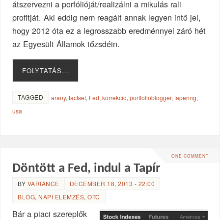
átszervezni a porfólióját/realizálni a mikulás rali
profitját. Aki eddig nem reagált annak legyen intő jel,
hogy 2012 óta ez a legrosszabb eredménnyel záró hét
az Egyesült Államok tőzsdéin.
FOLYTATÁS…
TAGGED
arany
,
factset
,
Fed
,
korrekció
,
portfolioblogger
,
tapering
,
usa
ONE COMMENT
Döntött a Fed, indul a Tapír
BY
VARIANCE
DECEMBER 18, 2013 - 22:00
BLOG
,
NAPI ELEMZÉS
,
OTC
Bár a piaci szereplők