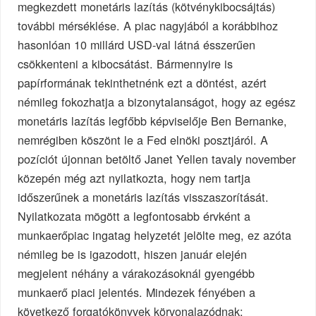
megkezdett monetáris lazítás (kötvénykibocsájtás)
további mérséklése. A piac nagyjából a korábbihoz
hasonlóan 10 millárd USD-val látná ésszerűen
csökkenteni a kibocsátást. Bármennyire is
papírformának tekinthetnénk ezt a döntést, azért
némileg fokozhatja a bizonytalanságot, hogy az egész
monetáris lazítás legfőbb képviselője Ben Bernanke,
nemrégiben köszönt le a Fed elnöki posztjáról. A
pozíciót újonnan betöltő Janet Yellen tavaly november
közepén még azt nyilatkozta, hogy nem tartja
időszerűnek a monetáris lazítás visszaszorítását.
Nyilatkozata mögött a legfontosabb érvként a
munkaerőpiac ingatag helyzetét jelölte meg, ez azóta
némileg be is igazodott, hiszen január elején
megjelent néhány a várakozásoknál gyengébb
munkaerő piaci jelentés. Mindezek fényében a
következő forgatókönyvek körvonalazódnak: