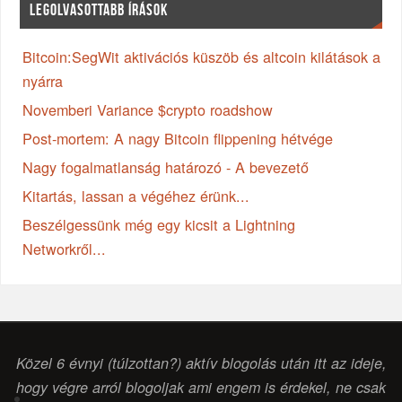
LEGOLVASOTTABB ÍRÁSOK
Bitcoin:SegWit aktivációs küszöb és altcoin kilátások a
nyárra
Novemberi Variance $crypto roadshow
Post-mortem: A nagy Bitcoin flippening hétvége
Nagy fogalmatlanság határozó - A bevezető
Kitartás, lassan a végéhez érünk...
Beszélgessünk még egy kicsit a Lightning
Networkről...
Közel 6 évnyi (túlzottan?) aktív blogolás után itt az ideje,
hogy végre arról blogoljak ami engem is érdekel, ne csak