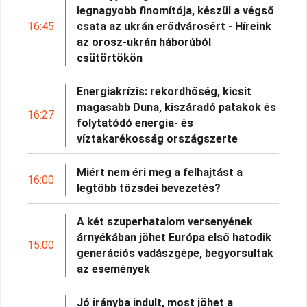
legnagyobb finomítója, készül a végső
16:45
csata az ukrán erődvárosért - Híreink
az orosz-ukrán háborúból
csütörtökön
Energiakrízis: rekordhőség, kicsit
magasabb Duna, kiszáradó patakok és
16:27
folytatódó energia- és
víztakarékosság országszerte
Miért nem éri meg a felhajtást a
16:00
legtöbb tőzsdei bevezetés?
A két szuperhatalom versenyének
árnyékában jöhet Európa első hatodik
15:00
generációs vadászgépe, begyorsultak
az események
Jó irányba indult, most jöhet a