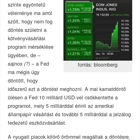
szinte egyöntetű
véleménye ma arról
szólt, hogy nem fog
döntés születni a
kötvényvásárlási
program mérséklése
ügyében, de –
– a Fed
sajnos (?)
forrás: bloomberg
ma mégis úgy
döntött, hogy
időszerű ezt a döntést meghozni. A mai kamatdöntő
ülésen a Fed 10 milliárd USD-vel csökkentette a
programot, mely 5 milliárddal érinti az amerikai
állampapír vásárlást és további 5 milliárddal a jelzálog
fedezetű eszközvásárlást.
A nyugati piacok kitörő örömmel reagáltak a döntésre,