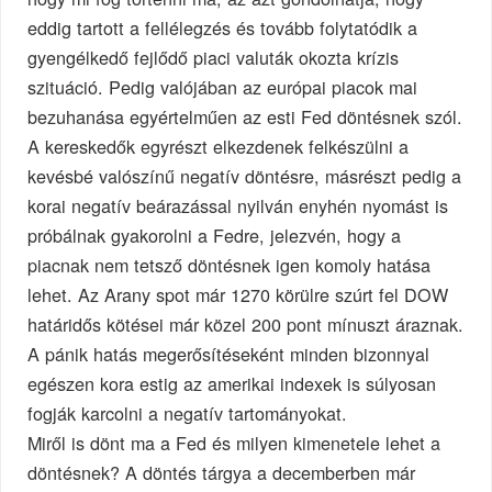
eddig tartott a fellélegzés és tovább folytatódik a
gyengélkedő fejlődő piaci valuták okozta krízis
szituáció. Pedig valójában az európai piacok mai
bezuhanása egyértelműen az esti Fed döntésnek szól.
A kereskedők egyrészt elkezdenek felkészülni a
kevésbé valószínű negatív döntésre, másrészt pedig a
korai negatív beárazással nyilván enyhén nyomást is
próbálnak gyakorolni a Fedre, jelezvén, hogy a
piacnak nem tetsző döntésnek igen komoly hatása
lehet. Az Arany spot már 1270 körülre szúrt fel DOW
határidős kötései már közel 200 pont mínuszt áraznak.
A pánik hatás megerősítéseként minden bizonnyal
egészen kora estig az amerikai indexek is súlyosan
fogják karcolni a negatív tartományokat.
Miről is dönt ma a Fed és milyen kimenetele lehet a
döntésnek? A döntés tárgya a decemberben már