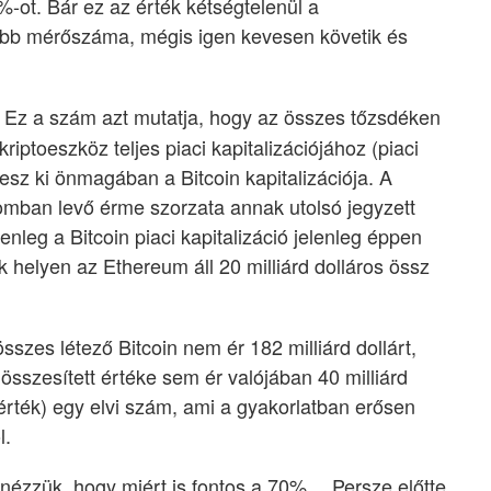
0%-ot. Bár ez az érték kétségtelenül a
abb mérőszáma, mégis igen kevesen követik és
 Ez a szám azt mutatja, hogy az összes tőzsdéken
iptoeszköz teljes piaci kapitalizációjához (piaci
esz ki önmagában a Bitcoin kapitalizációja. A
lomban levő érme szorzata annak utolsó jegyzett
nleg a Bitcoin piaci kapitalizáció jelenleg éppen
ik helyen az Ethereum áll 20 milliárd dolláros össz
szes létező Bitcoin nem ér 182 milliárd dollárt,
sszesített értéke sem ér valójában 40 milliárd
 érték) egy elvi szám, ami a gyakorlatban erősen
l.
 nézzük, hogy miért is fontos a 70%… Persze előtte