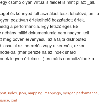
y csomó olyan virtuális fieldet is mint pl az: _all.
ágot és könnyed felhasználást teszt lehetővé, ami a
gyon pozitívan értékelhető hozzáadott érték.
edig a performancia. Egy tetszőleges ES
y néhány millió dokumentumig nem nagyon kell
tt még bőven érvényesül az a fajta distributed
 lassulni az indexelés vagy a keresés, akkor
ra node-dal (már persze ha az index shard
 ennek legyen értelme…) és máris normalizálódik a
port
,
index
,
json
,
mapping
,
mappings
,
merger
,
performance
,
riance
,
xml