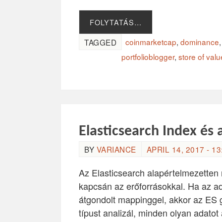
FOLYTATÁS…
coinmarketcap
,
dominance
TAGGED
portfolioblogger
,
store of valu
Elasticsearch Index és
BY
VARIANCE
APRIL 14, 2017 - 13
Az Elasticsearch alapértelmezetten
kapcsán az erőforrásokkal. Ha az ado
átgondolt mappinggel, akkor az ES g
típust analizál, minden olyan adato