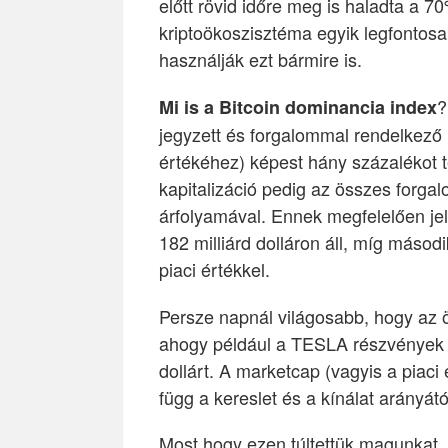
előtt rövid időre meg is haladta a 7
kriptoökoszisztéma egyik legfontos
használják ezt bármire is.
?
Mi is a Bitcoin dominancia index
jegyzett és forgalommal rendelkező kr
értékéhez) képest hány százalékot t
kapitalizáció pedig az összes forga
árfolyamával. Ennek megfelelően jele
182 milliárd dolláron áll, míg másod
piaci értékkel.
Persze napnál világosabb, hogy az ös
ahogy például a TESLA részvények ö
dollárt. A marketcap (vagyis a piaci
függ a kereslet és a kínálat arányátó
Most hogy ezen túltettük magunkat,