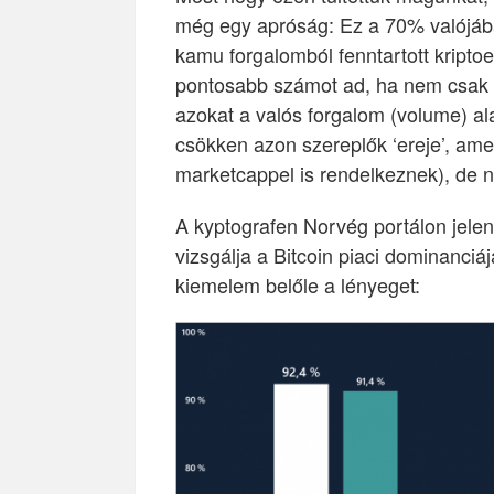
még egy apróság: Ez a 70% valójába
kamu forgalomból fenntartott kriptoe
pontosabb számot ad, ha nem csak s
azokat a valós forgalom (volume) al
csökken azon szereplők ‘ereje’, ame
marketcappel is rendelkeznek), de n
A kyptografen Norvég portálon jele
vizsgálja a Bitcoin piaci dominanciájá
kiemelem belőle a lényeget: