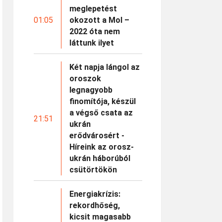
meglepetést
01:05
okozott a Mol –
2022 óta nem
láttunk ilyet
Két napja lángol az
oroszok
legnagyobb
finomítója, készül
a végső csata az
21:51
ukrán
erődvárosért -
Híreink az orosz-
ukrán háborúból
csütörtökön
Energiakrízis:
rekordhőség,
kicsit magasabb