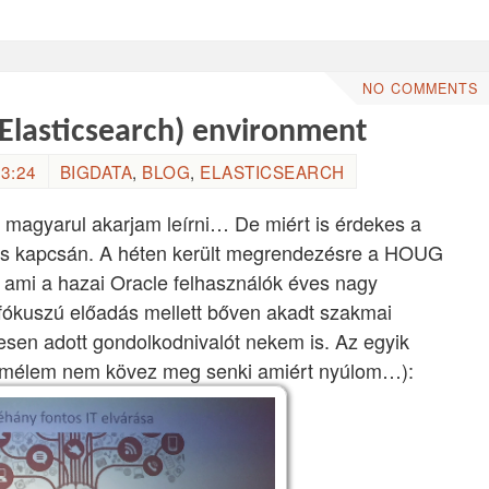
NO COMMENTS
Elasticsearch) environment
3:24
BIGDATA
,
BLOG
,
ELASTICSEARCH
t magyarul akarjam leírni… De miért is érdekes a
 kapcsán. A héten került megrendezésre a HOUG
 ami a hazai Oracle felhasználók éves nagy
 fókuszú előadás mellett bőven akadt szakmai
esen adott gondolkodnivalót nekem is. Az egyik
(remélem nem kövez meg senki amiért nyúlom…):