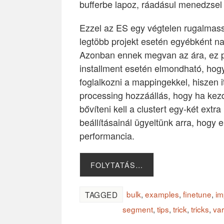
bufferbe lapoz, ráadásul menedzsel eg
Ezzel az ES egy végtelen rugalmass
legtöbb projekt esetén egyébként na
Azonban ennek megvan az ára, ez p
installment esetén elmondható, hog
foglalkozni a mappingekkel, hiszen i
processing hozzáállás, hogy ha kezd
bővíteni kell a clustert egy-két ext
beállításainál ügyeltünk arra, hogy
performancia.
FOLYTATÁS…
bulk
,
examples
,
finetune
,
im
TAGGED
segment
,
tips
,
trick
,
tricks
,
va