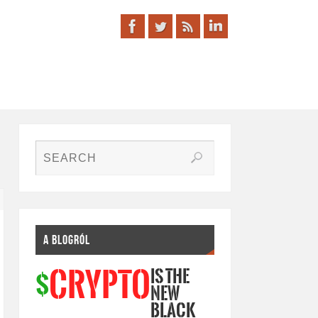
A BLOGRÓL
IS THE
CRYPTO
$
NEW
BLACK