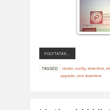
FOLYTATÁS…
cluster
,
config
,
downtime
,
el
TAGGED
upgrade
,
zero downtime