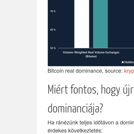
Bitcoin real dominance, source:
kry
Miért fontos, hogy új
dominanciája?
Ha ránézünk teljes időtávon a domi
érdekes következtetés: