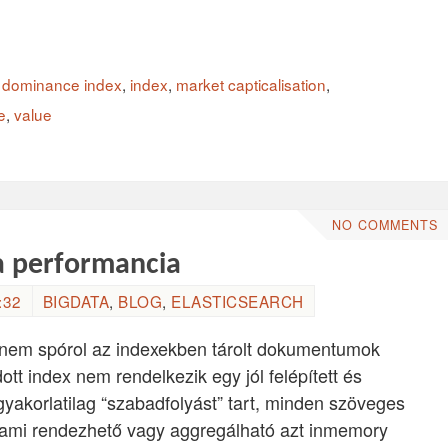
,
dominance index
,
index
,
market capticalisation
,
e
,
value
NO COMMENTS
 a performancia
:32
BIGDATA
,
BLOG
,
ELASTICSEARCH
 nem spórol az indexekben tárolt dokumentumok
tt index nem rendelkezik egy jól felépített és
yakorlatilag “szabadfolyást” tart, minden szöveges
t ami rendezhető vagy aggregálható azt inmemory