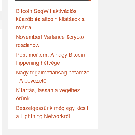
Bitcoin:SegWit aktivációs
küszöb és altcoin kilátások a
nyárra
Novemberi Variance $crypto
roadshow
Post-mortem: A nagy Bitcoin
flippening hétvége
Nagy fogalmatlanság határozó
- A bevezető
Kitartás, lassan a végéhez
érünk...
Beszélgessünk még egy kicsit
a Lightning Networkről...