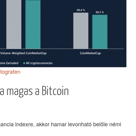
ptografen
ra magas a Bitcoin
nancia indexre, akkor hamar levonható belőle némi