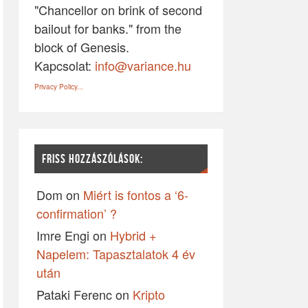
"Chancellor on brink of second
bailout for banks." from the
block of Genesis.
Kapcsolat:
info@variance.hu
Privacy Policy...
FRISS HOZZÁSZÓLÁSOK:
Dom
on
Miért is fontos a ‘6-
confirmation’ ?
Imre Engi
on
Hybrid +
Napelem: Tapasztalatok 4 év
után
Pataki Ferenc
on
Kripto