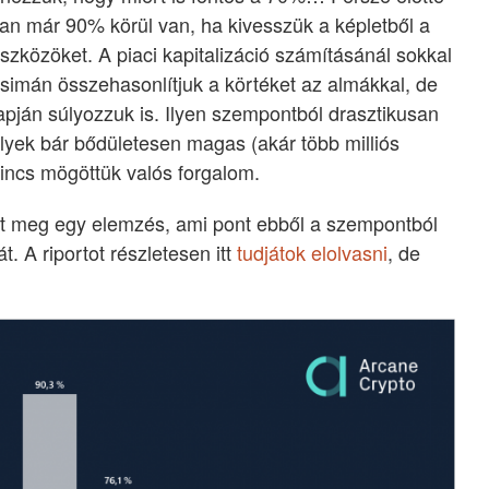
n már 90% körül van, ha kivesszük a képletből a
szközöket. A piaci kapitalizáció számításánál sokkal
imán összehasonlítjuk a körtéket az almákkal, de
apján súlyozzuk is. Ilyen szempontból drasztikusan
lyek bár bődületesen magas (akár több milliós
incs mögöttük valós forgalom.
nt meg egy elemzés, ami pont ebből a szempontból
t. A riportot részletesen itt
tudjátok elolvasni
, de