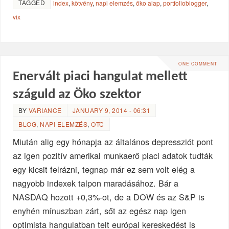
TAGGED
index
,
kötvény
,
napi elemzés
,
öko alap
,
portfolioblogger
,
vix
ONE COMMENT
Enervált piaci hangulat mellett
száguld az Öko szektor
BY
VARIANCE
JANUARY 9, 2014 - 06:31
BLOG
,
NAPI ELEMZÉS
,
OTC
Miután alig egy hónapja az általános depressziót pont
az igen pozitív amerikai munkaerő piaci adatok tudták
egy kicsit felrázni, tegnap már ez sem volt elég a
nagyobb indexek talpon maradásához. Bár a
NASDAQ hozott +0,3%-ot, de a DOW és az S&P is
enyhén mínuszban zárt, sőt az egész nap igen
optimista hangulatban telt európai kereskedést is