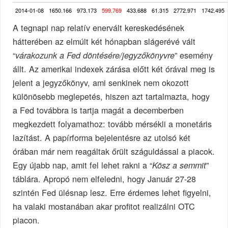
2014-01-08
1650.166
973.173
599.769
433.688
61.315
2772.971
1742.495
A tegnapi nap relatív enervált kereskedésének
hátterében az elmúlt két hónapban slágerévé vált
“
” esemény
várakozunk a Fed döntésére/jegyzőkönyvre
állt. Az amerikai indexek zárása előtt két órával meg is
jelent a jegyzőkönyv, ami senkinek nem okozott
különösebb meglepetés, hiszen azt tartalmazta, hogy
a Fed továbbra is tartja magát a decemberben
megkezdett folyamathoz: tovább mérsékli a monetáris
lazítást. A papírforma bejelentésre az utolsó két
órában már nem reagáltak őrült száguldással a piacok.
Egy újabb nap, amit fel lehet rakni a “
”
Kösz a semmit
táblára. Apropó nem elfeledni, hogy Január 27-28
szintén Fed ülésnap lesz. Erre érdemes lehet figyelni,
ha valaki mostanában akar profitot realizálni OTC
piacon.