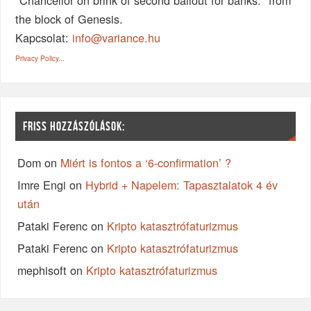
the block of Genesis.
Kapcsolat:
info@variance.hu
Privacy Policy...
FRISS HOZZÁSZÓLÁSOK:
Dom
on
Miért is fontos a ‘6-confirmation’ ?
Imre Engi
on
Hybrid + Napelem: Tapasztalatok 4 év
után
Pataki Ferenc
on
Kripto katasztrófaturizmus
Pataki Ferenc
on
Kripto katasztrófaturizmus
mephisoft
on
Kripto katasztrófaturizmus