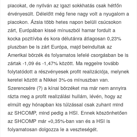
piacokat, de nyilván az igazi sokkhatás csak hétfőn
érvényesült. Délelőtt még fene nagy volt a nyugalom a
piacokon. Ázsia több hetes napon belüli csúcsokon
zárt, Európában kissé mínuszból hamar fordult a
kocka pozitívba és kora délutánra átlagosan 0,23%
pluszban be is zárt Európa, majd beindultak az
Amerikai börzék és folyamatos lefelé csorgásban be is
zártak -1,09 és -1,47% között. Ma reggelre tovább
folytatódott a részvényesek profit realizációja, melynek
keretei között a Nikkei 3%-os mínuszban van.
Szerencsére (?) a kínai börzéket ma már nem annyira
rázta meg a profit realizálási hullám, lévén, hogy az
elmúlt egy hónapban kis túlzással csak zuhant mind
az SHCOMP, mind pedig a HSI. Ennek köszönhetően
az SHCOMP már +0,35%-ban van és a HSI is
folyamatosan dolgozza le a veszteségét.