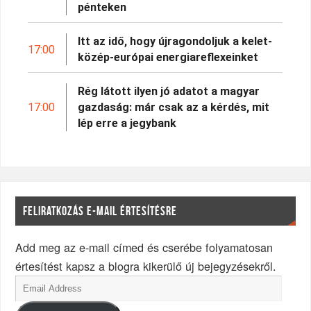
pénteken
Itt az idő, hogy újragondoljuk a kelet-
17:00
közép-európai energiareflexeinket
Rég látott ilyen jó adatot a magyar
17:00
gazdaság: már csak az a kérdés, mit
lép erre a jegybank
FELIRATKOZÁS E-MAIL ÉRTESÍTÉSRE
Add meg az e-mail címed és cserébe folyamatosan
értesítést kapsz a blogra kikerülő új bejegyzésekről.