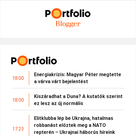
Energiakrízis: Magyar Péter megtette
18:00
a várva várt bejelentést
Kiszáradhat a Duna? A kutatók szerint
18:00
ez lesz az új normális
Elitklubba lép be Ukrajna, hatalmas
robbanást előztek meg a NATO
17:23
repterén – Ukrajnai háborús híreink