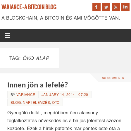
VARIANCE - A BITCOIN BLOG
A BLOCKCHAIN, A BITCOIN ÉS AMI MÖGÖTTE VAN.
TAG:
ÖKO ALAP
NO COMMENTS
Innen jön a lefelé?
BY
VARIANCE
JANUARY 14, 2014 - 07:20
BLOG
,
NAPI ELEMZÉS
,
OTC
Gyengülő dollár, megdöbbentően alacsony
foglalkoztatás növekedés és a baljós jelentési szezon
kezdete. Ezek a hírek püfölték már péntek este óta a