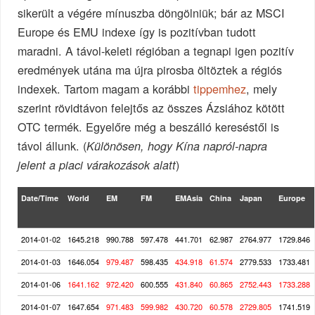
sikerült a végére mínuszba döngölniük; bár az MSCI
Europe és EMU indexe így is pozitívban tudott
maradni. A távol-keleti régióban a tegnapi igen pozitív
eredmények utána ma újra pirosba öltöztek a régiós
indexek. Tartom magam a korábbi
tippemhez
, mely
szerint rövidtávon felejtős az összes Ázsiához kötött
OTC termék. Egyelőre még a beszálló kereséstől is
távol állunk. (
Különösen, hogy Kína napról-napra
)
jelent a piaci várakozások alatt
Date/Time
World
EM
FM
EMAsia
China
Japan
Europe
2014-01-02
1645.218
990.788
597.478
441.701
62.987
2764.977
1729.846
2014-01-03
1646.054
979.487
598.435
434.918
61.574
2779.533
1733.481
2014-01-06
1641.162
972.420
600.555
431.840
60.865
2752.443
1733.288
2014-01-07
1647.654
971.483
599.982
430.720
60.578
2729.805
1741.519