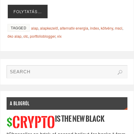
FOLYTATÁS…
TAGGED
alap
,
alapkezelő
,
alternatív energia
,
index
,
kötvény
,
msci
,
öko alap
,
otc
,
portfolioblogger
,
vix
A BLOGRÓL
IS THE NEW BLACK
CRYPTO
$
"Chancellor on brink of second bailout for banks." from