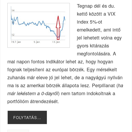
Tegnap dél és du.
kettő között a VIX
index 5%-ot
emelkedett, ami intő
jel lehetett volna egy
gyors kitárazás
megfontolására. A
mai napon fontos indikátor lehet az, hogy hogyan
fognak teljesíteni az európai börzék. Egy mérsékelt
zuhanás már eleve jó jel lehet, de a nagyágyú nyilván
ma is az amerikai börzék állapota lesz. Perpillanat (
ha
) nem tartom indokoltnak a
már lekéstem a 0-dayről
portfólióm átrendezését.
FOLYTATÁS…