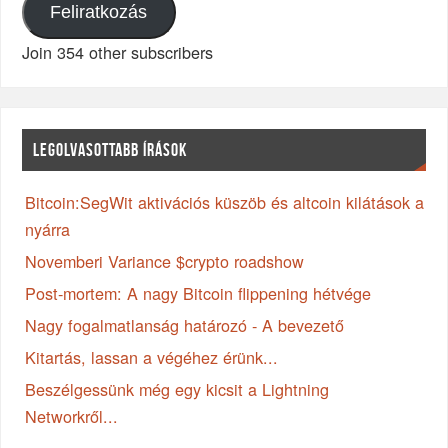
Feliratkozás
Join 354 other subscribers
LEGOLVASOTTABB ÍRÁSOK
Bitcoin:SegWit aktivációs küszöb és altcoin kilátások a
nyárra
Novemberi Variance $crypto roadshow
Post-mortem: A nagy Bitcoin flippening hétvége
Nagy fogalmatlanság határozó - A bevezető
Kitartás, lassan a végéhez érünk...
Beszélgessünk még egy kicsit a Lightning
Networkről...