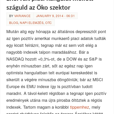
száguld az Öko szektor
BY
VARIANCE
JANUARY 9, 2014 - 06:31
BLOG
,
NAPI ELEMZÉS
,
OTC
Miután alig egy hónapja az általános depressziót pont
az igen pozitív amerikai munkaerő piaci adatok tudták
egy kicsit felrázni, tegnap már ez sem volt elég a
nagyobb indexek talpon maradásához. Bár a
NASDAQ hozott +0,3%-ot, de a DOW és az S&P is
enyhén mínuszban zárt, sőt az egész nap igen
optimista hangulatban telt európai kereskedést is
sikerült a végére mínuszba döngölniük; bár az MSCI
Europe és EMU indexe így is pozitívban tudott
maradni. A távol-keleti régióban a tegnapi igen pozitív
eredmények utána ma újra pirosba öltöztek a régiós
indexek. Tartom magam a korábbi
tippemhez
, mely
szerint rövidtávon felejtős az összes Ázsiához kötött