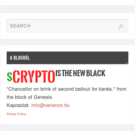
A BLOGRÓL
IS THE NEW BLACK
CRYPTO
$
"Chancellor on brink of second bailout for banks." from
the block of Genesis.
Kapcsolat:
info@variance.hu
Privacy Policy...