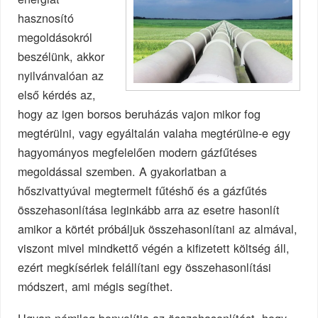
hasznosító
megoldásokról
beszélünk, akkor
nyilvánvalóan az
első kérdés az,
hogy az igen borsos beruházás vajon mikor fog
megtérülni, vagy egyáltalán valaha megtérülne-e egy
hagyományos megfelelően modern gázfűtéses
megoldással szemben. A gyakorlatban a
hőszivattyúval megtermelt fűtéshő és a gázfűtés
összehasonlítása leginkább arra az esetre hasonlít
amikor a körtét próbáljuk összehasonlítani az almával,
viszont mivel mindkettő végén a kifizetett költség áll,
ezért megkísérlek felállítani egy összehasonlítási
módszert, ami mégis segíthet.