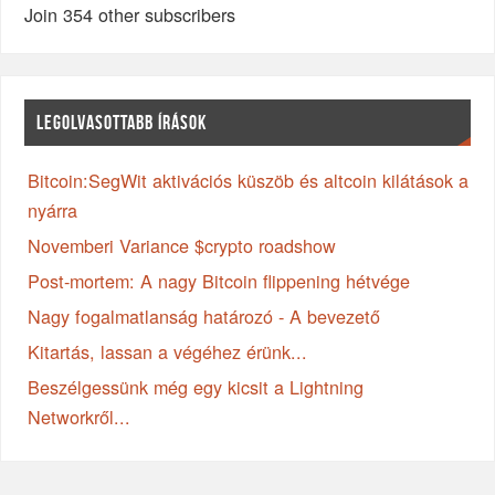
Join 354 other subscribers
LEGOLVASOTTABB ÍRÁSOK
Bitcoin:SegWit aktivációs küszöb és altcoin kilátások a
nyárra
Novemberi Variance $crypto roadshow
Post-mortem: A nagy Bitcoin flippening hétvége
Nagy fogalmatlanság határozó - A bevezető
Kitartás, lassan a végéhez érünk...
Beszélgessünk még egy kicsit a Lightning
Networkről...