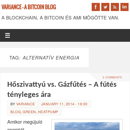
VARIANCE - A BITCOIN BLOG
A BLOCKCHAIN, A BITCOIN ÉS AMI MÖGÖTTE VAN.
TAG:
ALTERNATÍV ENERGIA
5 COMMENTS
Hőszivattyú vs. Gázfűtés – A fűtés
tényleges ára
BY
VARIANCE
JANUARY 11, 2014 - 16:00
BLOG
,
GREEN
,
HEATPUMP
Amikor megújuló
energiát