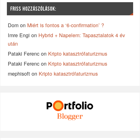
FRISS HOZZÁSZÓLÁSOK:
Dom
on
Miért is fontos a ‘6-confirmation’ ?
Imre Engi
on
Hybrid + Napelem: Tapasztalatok 4 év
után
Pataki Ferenc
on
Kripto katasztrófaturizmus
Pataki Ferenc
on
Kripto katasztrófaturizmus
mephisoft
on
Kripto katasztrófaturizmus