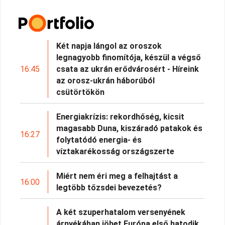
Két napja lángol az oroszok
legnagyobb finomítója, készül a végső
16:45
csata az ukrán erődvárosért - Híreink
az orosz-ukrán háborúból
csütörtökön
Energiakrízis: rekordhőség, kicsit
magasabb Duna, kiszáradó patakok és
16:27
folytatódó energia- és
víztakarékosság országszerte
Miért nem éri meg a felhajtást a
16:00
legtöbb tőzsdei bevezetés?
A két szuperhatalom versenyének
árnyékában jöhet Európa első hatodik