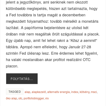
jelent a jegyzőkönyv, ami senkinek nem okozott
különösebb meglepetés, hiszen azt tartalmazta, hogy
a Fed továbbra is tartja magát a decemberben
megkezdett folyamathoz: tovább mérsékli a monetáris
lazítást. A papírforma bejelentésre az utolsó két
órában már nem reagáltak őrült száguldással a piacok.
Egy újabb nap, amit fel lehet rakni a “
”
Kösz a semmit
táblára. Apropó nem elfeledni, hogy Január 27-28
szintén Fed ülésnap lesz. Erre érdemes lehet figyelni,
ha valaki mostanában akar profitot realizálni OTC
piacon.
FOLYTATÁS…
TAGGED
alap
,
alapkezelő
,
alternatív energia
,
index
,
kötvény
,
msci
,
öko alap
,
otc
,
portfolioblogger
,
vix