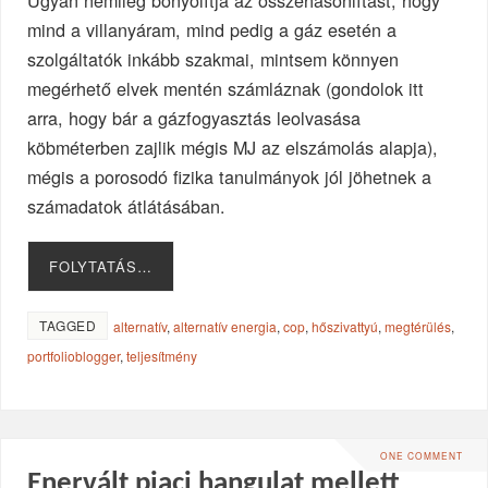
Ugyan némileg bonyolítja az összehasonlítást, hogy
mind a villanyáram, mind pedig a gáz esetén a
szolgáltatók inkább szakmai, mintsem könnyen
megérhető elvek mentén számláznak (gondolok itt
arra, hogy bár a gázfogyasztás leolvasása
köbméterben zajlik mégis MJ az elszámolás alapja),
mégis a porosodó fizika tanulmányok jól jöhetnek a
számadatok átlátásában.
FOLYTATÁS…
TAGGED
alternatív
,
alternatív energia
,
cop
,
hőszivattyú
,
megtérülés
,
portfolioblogger
,
teljesítmény
ONE COMMENT
Enervált piaci hangulat mellett