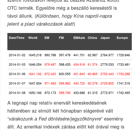
OTC termék. Egyelőre még a beszálló kereséstől is
távol állunk. (
Különösen, hogy Kína napról-napra
)
jelent a piaci várakozások alatt
Date/Time
World
EM
FM
EMAsia
China
Japan
Europe
2014-01-02
1645.218
990.788
597.478
441.701
62.987
2764.977
1729.846
2014-01-03
1646.054
979.487
598.435
434.918
61.574
2779.533
1733.481
2014-01-06
1641.162
972.420
600.555
431.840
60.865
2752.443
1733.288
2014-01-07
1647.654
971.483
599.982
430.720
60.578
2729.805
1741.519
2014-01-08
1650.166
973.173
599.769
433.688
61.315
2772.971
1742.495
A tegnapi nap relatív enervált kereskedésének
hátterében az elmúlt két hónapban slágerévé vált
“
” esemény
várakozunk a Fed döntésére/jegyzőkönyvre
állt. Az amerikai indexek zárása előtt két órával meg is