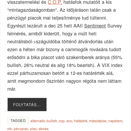
visszatermelési és
C.O.P.
hatásfok mutatóit a kis
“mintagazdaságomban”. Az időjáráson talán csak a
pénzügyi piacok mai teljesítménye tud túltenni.
Egyrészt lezárult a dec 25 heti AAII
Sentiment
Survey
felmérés, amiből kiderült, hogy a múlt heti
neutrálisból->száguldóba történő átvándorlás után
ezen a héten már bizony a cammogók rovására tudott
erősödni a bika piacot váró szakemberek aránya (55%
bullish, 26% neutral és alig 18% bearish). A VIX index
ezzel párhuzamosan betört a 12-es határérték alá,
amit megmondom őszintén nagyon régóta nem láttam
már.
FOLYTATÁS…
TAGGED
alternatív
,
bullish
,
cop
,
eco
,
hatásfok
,
másodpiac
,
napelem
,
otc
,
pénzpiac
,
piac
,
stocks