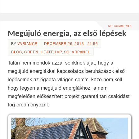
NO COMMENTS
Megújuló energia, az első lépések
BY
VARIANCE
DECEMBER 26, 2013 - 21:56
BLOG
,
GREEN
,
HEATPUMP
,
SOLARPANEL
Talán nem mondok azzal senkinek újat, hogy a
megújuló energiákkal kapcsolatos beruházások első
lépéseinek az égadta világon semmi köze nem kell,
hogy legyen a megújuló energiákhoz, a nem
megfelelően előkészített projekt garantáltan csalódást
fog eredményezni.