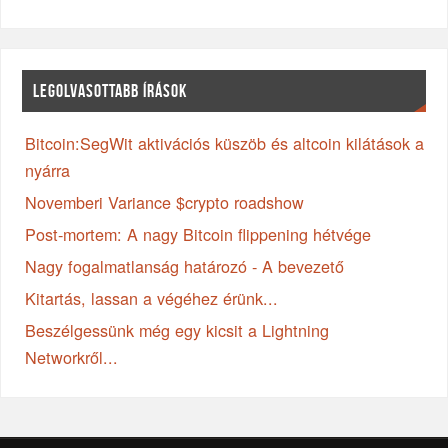
LEGOLVASOTTABB ÍRÁSOK
Bitcoin:SegWit aktivációs küszöb és altcoin kilátások a
nyárra
Novemberi Variance $crypto roadshow
Post-mortem: A nagy Bitcoin flippening hétvége
Nagy fogalmatlanság határozó - A bevezető
Kitartás, lassan a végéhez érünk...
Beszélgessünk még egy kicsit a Lightning
Networkről...