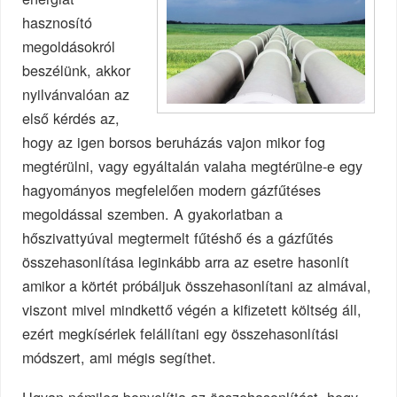
hasznosító
megoldásokról
beszélünk, akkor
nyilvánvalóan az
első kérdés az,
hogy az igen borsos beruházás vajon mikor fog
megtérülni, vagy egyáltalán valaha megtérülne-e egy
hagyományos megfelelően modern gázfűtéses
megoldással szemben. A gyakorlatban a
hőszivattyúval megtermelt fűtéshő és a gázfűtés
összehasonlítása leginkább arra az esetre hasonlít
amikor a körtét próbáljuk összehasonlítani az almával,
viszont mivel mindkettő végén a kifizetett költség áll,
ezért megkísérlek felállítani egy összehasonlítási
módszert, ami mégis segíthet.