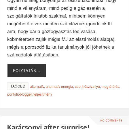
Ugyan némileg bonyolítja az összehasonlítást, hogy
mind a villanyáram, mind pedig a gáz esetén a
szolgáltatók inkább szakmai, mintsem könnyen
megérhető elvek mentén számláznak (gondolok itt
arra, hogy bár a gázfogyasztás leolvasása
köbméterben zajlik mégis MJ az elszámolás alapja),
mégis a porosodó fizika tanulmányok jól jöhetnek a
számadatok átlátásában.
FOLYTATÁS…
TAGGED
alternatív
,
alternatív energia
,
cop
,
hőszivattyú
,
megtérülés
,
portfolioblogger
,
teljesítmény
NO COMMENTS
Karácsonyi after surprise!