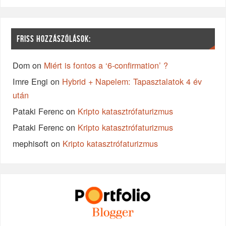
FRISS HOZZÁSZÓLÁSOK:
Dom
on
Miért is fontos a ‘6-confirmation’ ?
Imre Engi
on
Hybrid + Napelem: Tapasztalatok 4 év
után
Pataki Ferenc
on
Kripto katasztrófaturizmus
Pataki Ferenc
on
Kripto katasztrófaturizmus
mephisoft
on
Kripto katasztrófaturizmus