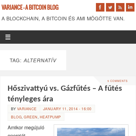
VARIANCE - A BITCOIN BLOG
A BLOCKCHAIN, A BITCOIN ÉS AMI MÖGÖTTE VAN.
TAG:
ALTERNATÍV
5 COMMENTS
Hőszivattyú vs. Gázfűtés – A fűtés
tényleges ára
BY
VARIANCE
JANUARY 11, 2014 - 16:00
BLOG
,
GREEN
,
HEATPUMP
Amikor megújuló
energiát