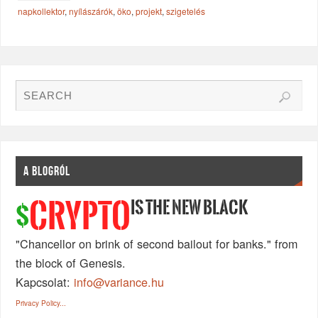
napkollektor
,
nyílászárók
,
öko
,
projekt
,
szigetelés
A BLOGRÓL
IS THE NEW BLACK
CRYPTO
$
"Chancellor on brink of second bailout for banks." from
the block of Genesis.
Kapcsolat:
info@variance.hu
Privacy Policy...