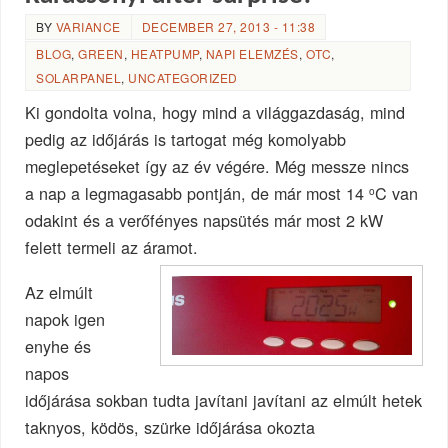
BY
VARIANCE
DECEMBER 27, 2013 - 11:38
BLOG
,
GREEN
,
HEATPUMP
,
NAPI ELEMZÉS
,
OTC
,
SOLARPANEL
,
UNCATEGORIZED
Ki gondolta volna, hogy mind a világgazdaság, mind
pedig az időjárás is tartogat még komolyabb
meglepetéseket így az év végére. Még messze nincs
a nap a legmagasabb pontján, de már most 14
C van
o
odakint és a verőfényes napsütés már most 2 kW
felett termeli az áramot.
Az elmúlt
napok igen
enyhe és
napos
időjárása sokban tudta javítani javítani az elmúlt hetek
taknyos, ködös, szürke időjárása okozta