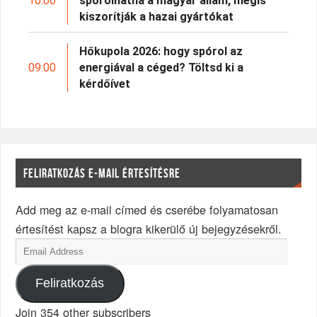
10:00
spórolhatna a magyar állam, mégis
kiszorítják a hazai gyártókat
Hőkupola 2026: hogy spórol az
09:00
energiával a céged? Töltsd ki a
kérdőívet
FELIRATKOZÁS E-MAIL ÉRTESÍTÉSRE
Add meg az e-mail címed és cserébe folyamatosan
értesítést kapsz a blogra kikerülő új bejegyzésekről.
Feliratkozás
Join 354 other subscribers