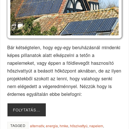
Bár kétségtelen, hogy egy-egy beruházásnál mindenki
képes pillanatok alatt elképzelni a tetőn a
napelemeket, vagy éppen a földlevegőt hasznosító
hőszivattyút a beásott hőközpont aknában, de az ilyen
projektekből szokott az lenni, hogy valahogy senki
nem elégedett a végeredménnyel. Nézzük hogy is
érdemes egyáltalán ebbe belefogni:
FOLYTATÁS…
TAGGED
alternatív
,
energia
,
hmke
,
hőszivattyú
,
napelem
,