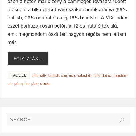
ezen a héten már bizony a cammogók rovására tudott
erősödni a bika piacot váró szakemberek aránya (55%
bullish, 26% neutral és alig 18% bearish). A VIX index
ezzel párhuzamosan betört a 12-es határérték alá,
amit megmondom őszintén nagyon régóta nem láttam
már.
FOLYTATÁS…
TAGGED
alternatív
,
bullish
,
cop
,
eco
,
hatásfok
,
másodpiac
,
napelem
,
otc
,
pénzpiac
,
piac
,
stocks