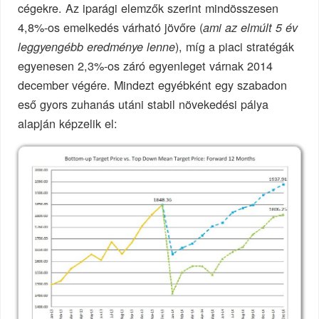
cégekre. Az iparági elemzők szerint mindösszesen
4,8%-os emelkedés várható jövőre (
ami az elmúlt 5 év
), míg a piaci stratégák
leggyengébb eredménye lenne
egyenesen 2,3%-os záró egyenleget várnak 2014
december végére. Mindezt egyébként egy szabadon
eső gyors zuhanás utáni stabil növekedési pálya
alapján képzelik el: