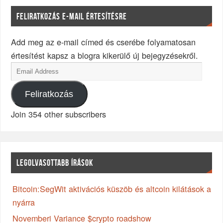
FELIRATKOZÁS E-MAIL ÉRTESÍTÉSRE
Add meg az e-mail címed és cserébe folyamatosan
értesítést kapsz a blogra kikerülő új bejegyzésekről.
Feliratkozás
Join 354 other subscribers
LEGOLVASOTTABB ÍRÁSOK
Bitcoin:SegWit aktivációs küszöb és altcoin kilátások a
nyárra
Novemberi Variance $crypto roadshow