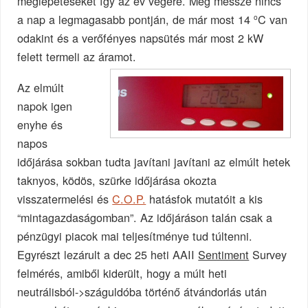
meglepetéseket így az év végére. Még messze nincs
a nap a legmagasabb pontján, de már most 14
C van
o
odakint és a verőfényes napsütés már most 2 kW
felett termeli az áramot.
Az elmúlt
napok igen
enyhe és
napos
időjárása sokban tudta javítani javítani az elmúlt hetek
taknyos, ködös, szürke időjárása okozta
visszatermelési és
C.O.P.
hatásfok mutatóit a kis
“mintagazdaságomban”. Az időjáráson talán csak a
pénzügyi piacok mai teljesítménye tud túltenni.
Egyrészt lezárult a dec 25 heti AAII
Sentiment
Survey
felmérés, amiből kiderült, hogy a múlt heti
neutrálisból->száguldóba történő átvándorlás után