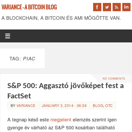
VARIANCE - A BITCOIN BLOG
A BLOCKCHAIN, A BITCOIN ÉS AMI MÖGÖTTE VAN.
TAG:
PIAC
NO COMMENTS
S&P 500: Aggasztó jövőképet fest a
FactSet
BY
VARIANCE
JANUARY 3, 2014 - 06:26
BLOG
,
OTC
A tegnap késő este
megjelent
elemzés szerint igen
gyenge év várható az S&P 500 kosárban található