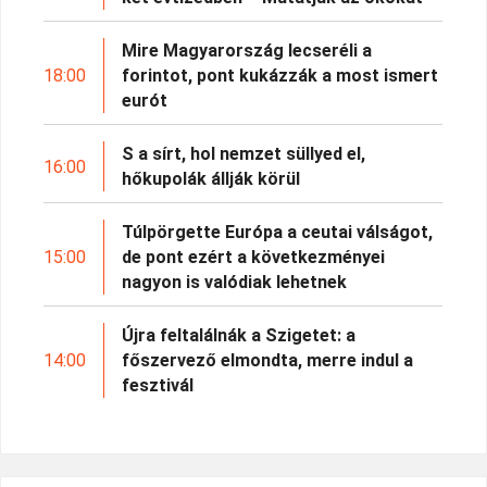
Mire Magyarország lecseréli a
18:00
forintot, pont kukázzák a most ismert
eurót
S a sírt, hol nemzet süllyed el,
16:00
hőkupolák állják körül
Túlpörgette Európa a ceutai válságot,
15:00
de pont ezért a következményei
nagyon is valódiak lehetnek
Újra feltalálnák a Szigetet: a
14:00
főszervező elmondta, merre indul a
fesztivál