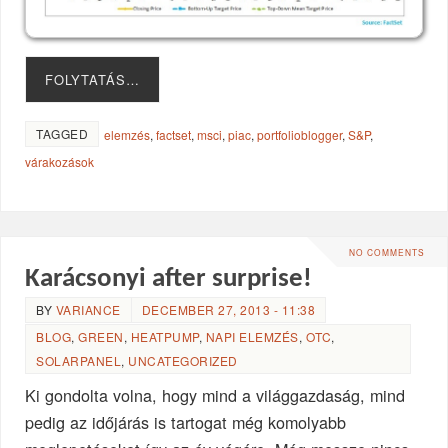
FOLYTATÁS…
TAGGED
elemzés
,
factset
,
msci
,
piac
,
portfolioblogger
,
S&P
,
várakozások
NO COMMENTS
Karácsonyi after surprise!
BY
VARIANCE
DECEMBER 27, 2013 - 11:38
BLOG
,
GREEN
,
HEATPUMP
,
NAPI ELEMZÉS
,
OTC
,
SOLARPANEL
,
UNCATEGORIZED
Ki gondolta volna, hogy mind a világgazdaság, mind
pedig az időjárás is tartogat még komolyabb