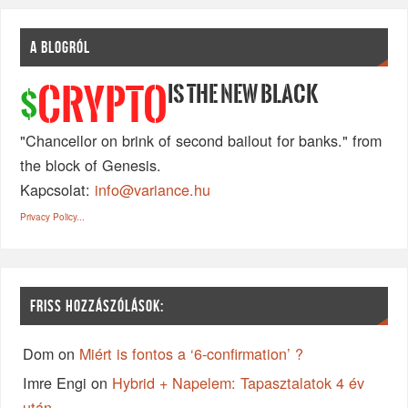
A BLOGRÓL
IS THE NEW BLACK
CRYPTO
$
"Chancellor on brink of second bailout for banks." from
the block of Genesis.
Kapcsolat:
info@variance.hu
Privacy Policy...
FRISS HOZZÁSZÓLÁSOK:
Dom
on
Miért is fontos a ‘6-confirmation’ ?
Imre Engi
on
Hybrid + Napelem: Tapasztalatok 4 év
után