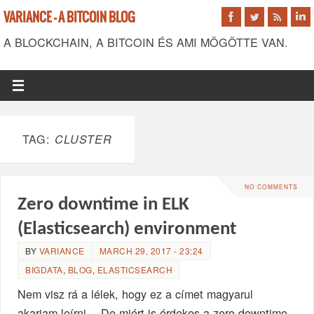
VARIANCE - A BITCOIN BLOG
A BLOCKCHAIN, A BITCOIN ÉS AMI MÖGÖTTE VAN.
TAG:
CLUSTER
NO COMMENTS
Zero downtime in ELK
(Elasticsearch) environment
BY
VARIANCE
MARCH 29, 2017 - 23:24
BIGDATA
,
BLOG
,
ELASTICSEARCH
Nem visz rá a lélek, hogy ez a címet magyarul
akarjam leírni… De miért is érdekes a zero downtime