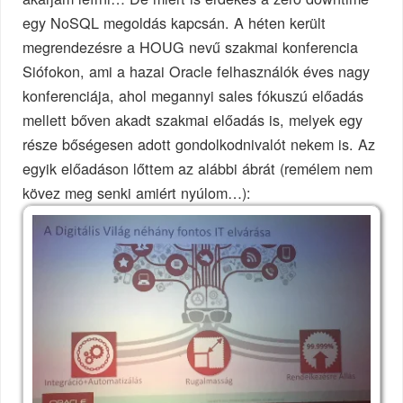
egy NoSQL megoldás kapcsán. A héten került
megrendezésre a HOUG nevű szakmai konferencia
Siófokon, ami a hazai Oracle felhasználók éves nagy
konferenciája, ahol megannyi sales fókuszú előadás
mellett bőven akadt szakmai előadás is, melyek egy
része bőségesen adott gondolkodnivalót nekem is. Az
egyik előadáson lőttem az alábbi ábrát (remélem nem
kövez meg senki amiért nyúlom…):