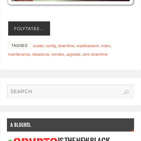
FOLYTATÁS…
TAGGED
cluster
,
config
,
downtime
,
elasticsearch
,
index
,
maintenance
,
rebalance
,
reindex
,
upgrade
,
zero downtime
A BLOGRÓL
IS THE NEW BLACK