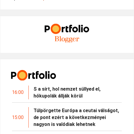
S a sírt, hol nemzet süllyed el,
16:00
hőkupolák állják körül
Túlpörgette Európa a ceutai válságot,
15:00
de pont ezért a következményei
nagyon is valódiak lehetnek