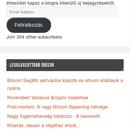
értesítést kapsz a blogra kikerülő új bejegyzésekről.
Feliratkozás
Join 354 other subscribers
LEGOLVASOTTABB ÍRÁSOK
Bitcoin:SegWit aktivációs küszöb és altcoin kilátások a
nyárra
Novemberi Variance $crypto roadshow
Post-mortem: A nagy Bitcoin flippening hétvége
Nagy fogalmatlanság határozó - A bevezető
Kitartás, lassan a végéhez érünk...