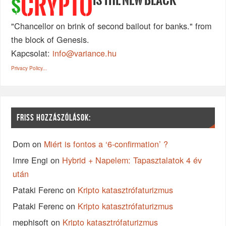
CRYPTO
$
"Chancellor on brink of second bailout for banks." from
the block of Genesis.
Kapcsolat:
info@variance.hu
Privacy Policy...
FRISS HOZZÁSZÓLÁSOK:
Dom
on
Miért is fontos a ‘6-confirmation’ ?
Imre Engi
on
Hybrid + Napelem: Tapasztalatok 4 év
után
Pataki Ferenc
on
Kripto katasztrófaturizmus
Pataki Ferenc
on
Kripto katasztrófaturizmus
mephisoft
on
Kripto katasztrófaturizmus