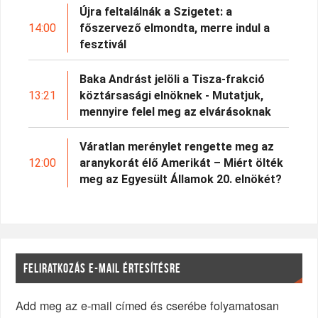
Újra feltalálnák a Szigetet: a
14:00
főszervező elmondta, merre indul a
fesztivál
Baka Andrást jelöli a Tisza-frakció
13:21
köztársasági elnöknek - Mutatjuk,
mennyire felel meg az elvárásoknak
Váratlan merénylet rengette meg az
12:00
aranykorát élő Amerikát – Miért ölték
meg az Egyesült Államok 20. elnökét?
FELIRATKOZÁS E-MAIL ÉRTESÍTÉSRE
Add meg az e-mail címed és cserébe folyamatosan