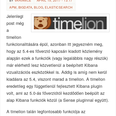
BY
VARIANCE
APRIL 15, 2017 - 13:17
APM
,
BIGDATA
,
BLOG
,
ELASTICSEARCH
Jelenlegi
post még
a
timelion
funkcionalitására épül, azonban itt jegyezném meg,
hogy az 5.4-es főverzió kapcsán kiadott közlemény
alapján ezek a funkciók (vagy legalábbis nagy részük)
már elérhető lesz közvetlenül a beépített Kibana
vizualizációs eszközökkel is. Addig is amíg nem kerül
kiadásra az 5.4, viszont marad a timelion. A timelion
eredetileg egy függetlenül fejlesztett Kibana plugin
volt, ami az 5.0-ás főverziótól kezdődően beépült az
alap Kibana funkciók közül (a Sense pluginnal együtt).
A timelion talán legfontosabb funkciója az