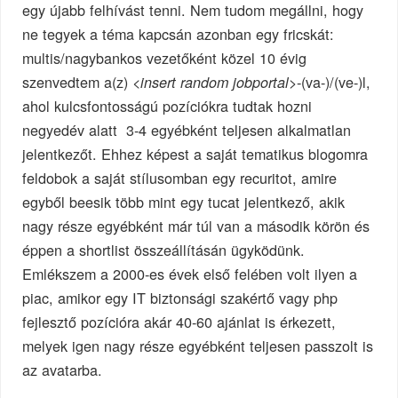
egy újabb felhívást tenni. Nem tudom megállni, hogy
ne tegyek a téma kapcsán azonban egy fricskát:
multis/nagybankos vezetőként közel 10 évig
szenvedtem a(z)
-(va-)/(ve-)l,
<insert random jobportal>
ahol kulcsfontosságú pozíciókra tudtak hozni
negyedév alatt 3-4 egyébként teljesen alkalmatlan
jelentkezőt. Ehhez képest a saját tematikus blogomra
feldobok a saját stílusomban egy recuritot, amire
egyből beesik több mint egy tucat jelentkező, akik
nagy része egyébként már túl van a második körön és
éppen a shortlist összeállításán ügyködünk.
Emlékszem a 2000-es évek első felében volt ilyen a
piac, amikor egy IT biztonsági szakértő vagy php
fejlesztő pozícióra akár 40-60 ajánlat is érkezett,
melyek igen nagy része egyébként teljesen passzolt is
az avatarba.