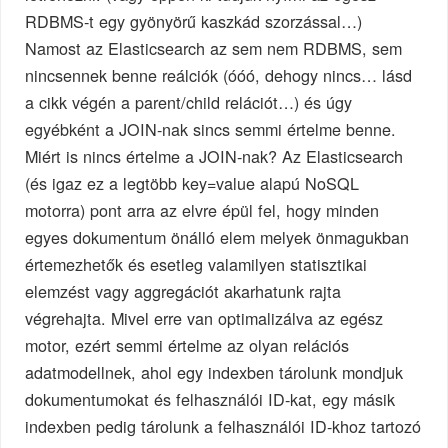
RDBMS-t egy gyönyörű kaszkád szorzással…)
Namost az Elasticsearch az sem nem RDBMS, sem
nincsennek benne reálciók (óóó, dehogy nincs… lásd
a cikk végén a parent/child relációt…) és úgy
egyébként a JOIN-nak sincs semmi értelme benne.
Miért is nincs értelme a JOIN-nak? Az Elasticsearch
(és igaz ez a legtöbb key=value alapú NoSQL
motorra) pont arra az elvre épül fel, hogy minden
egyes dokumentum önálló elem melyek önmagukban
értemezhetők és esetleg valamilyen statisztikai
elemzést vagy aggregációt akarhatunk rajta
végrehajta. Mivel erre van optimalizálva az egész
motor, ezért semmi értelme az olyan relációs
adatmodellnek, ahol egy indexben tárolunk mondjuk
dokumentumokat és felhasználói ID-kat, egy másik
indexben pedig tárolunk a felhasználói ID-khoz tartozó