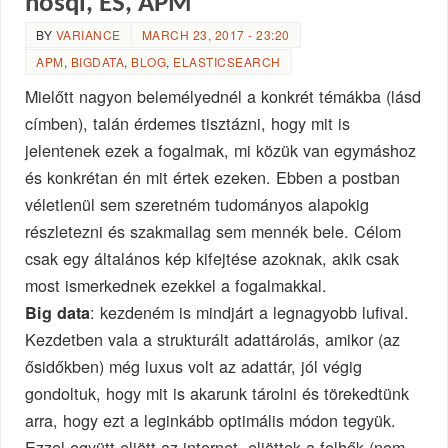
nosql, ES, APM
BY
VARIANCE
MARCH 23, 2017 - 23:20
APM
,
BIGDATA
,
BLOG
,
ELASTICSEARCH
Mielőtt nagyon belemélyednél a konkrét témákba (lásd
címben), talán érdemes tisztázni, hogy mit is
jelentenek ezek a fogalmak, mi közük van egymáshoz
és konkrétan én mit értek ezeken. Ebben a postban
véletlenül sem szeretném tudományos alapokig
részletezni és szakmailag sem mennék bele. Célom
csak egy általános kép kifejtése azoknak, akik csak
most ismerkednek ezekkel a fogalmakkal.
: kezdeném is mindjárt a legnagyobb lufival.
Big data
Kezdetben vala a strukturált adattárolás, amikor (az
ősidőkben) még luxus volt az adattár, jól végig
gondoltuk, hogy mit is akarunk tárolni és törekedtünk
arra, hogy ezt a leginkább optimális módon tegyük.
Ezzel együtt eljött az internet, eljöttek a felhők (nem…