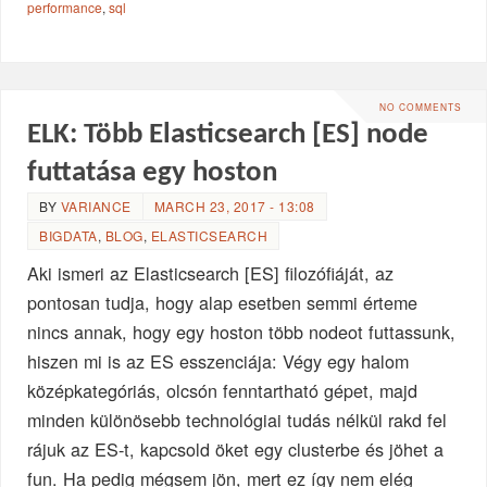
performance
,
sql
NO COMMENTS
ELK: Több Elasticsearch [ES] node
futtatása egy hoston
BY
VARIANCE
MARCH 23, 2017 - 13:08
BIGDATA
,
BLOG
,
ELASTICSEARCH
Aki ismeri az Elasticsearch [ES] filozófiáját, az
pontosan tudja, hogy alap esetben semmi érteme
nincs annak, hogy egy hoston több nodeot futtassunk,
hiszen mi is az ES esszenciája: Végy egy halom
középkategóriás, olcsón fenntartható gépet, majd
minden különösebb technológiai tudás nélkül rakd fel
rájuk az ES-t, kapcsold öket egy clusterbe és jöhet a
fun. Ha pedig mégsem jön, mert ez így nem elég