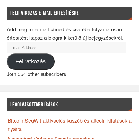
FELIRATKOZÁS E-MAIL ÉRTESÍTÉSRE
Add meg az e-mail címed és cserébe folyamatosan
értesítést kapsz a blogra kikerülő új bejegyzésekről.
Feliratkozás
Join 354 other subscribers
LEGOLVASOTTABB ÍRÁSOK
Bitcoin:SegWit aktivációs küszöb és altcoin kilátások a
nyárra
Novemberi Variance $crypto roadshow