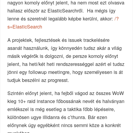
nagyon komoly előnyt jelent, ha nem most ezt olvasva
hallasz először az ElasticSearchről. Ha mégis így
lenne és szeretnél legalább képbe kerülni, akkor:
/?
s=ElasticSearch
A projektek, fejlesztések és issuek trackelésére
asanát használunk, így könnyedén tudsz akár a világ
másik végérők is dolgozni, de persze komoly előnyt
jelent, ha heti/két heti rendszerességgel azért el tudsz
jönni egy followup meetingre, hogy személyesen is át
tudjuk beszélni az progresst.
Szintén előnyt jelent, ha fejből vágod az összes WoW
kieg 10+ raid instance főbossának nevét és halványan
emlékszel is még esetleg a taktika főbb lépéseire,
különösen ugye illidanra és c’thunra. Bár ezen
előnynek úgy egyébként nincs semmi köze a konkrét