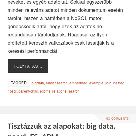
neveket és egyéb adatokat. Sokkal egyszerűbb
minden releváns adatot minden dokumentum esetén
tárolni, hiszen a háttérben a NoSQL motor
gondoskodik arról, hogy ezek az adatok ne
redundánsan tárolódjanak. Ráadásul az ilyen
erőltetett kereszthivatkozások csak lassítják is a
keresési performanciát.
FOLYTATÁS…
TAGGED
bigdata
,
elasticsearch
,
embedded
,
example
,
join
,
nested
,
nosql
,
parent-child
,
rdbms
,
relations
,
search
NO COMMENTS
Tisztázzuk az alapokat: big data,