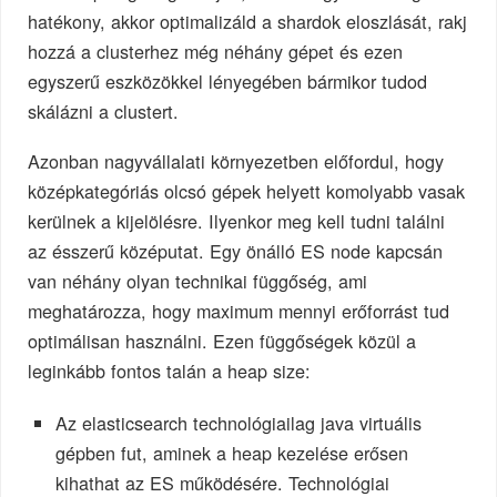
hatékony, akkor optimalizáld a shardok eloszlását, rakj
hozzá a clusterhez még néhány gépet és ezen
egyszerű eszközökkel lényegében bármikor tudod
skálázni a clustert.
Azonban nagyvállalati környezetben előfordul, hogy
középkategóriás olcsó gépek helyett komolyabb vasak
kerülnek a kijelölésre. Ilyenkor meg kell tudni találni
az ésszerű középutat. Egy önálló ES node kapcsán
van néhány olyan technikai függőség, ami
meghatározza, hogy maximum mennyi erőforrást tud
optimálisan használni. Ezen függőségek közül a
leginkább fontos talán a heap size:
Az elasticsearch technológiailag java virtuális
gépben fut, aminek a heap kezelése erősen
kihathat az ES működésére. Technológiai