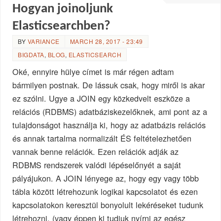
Hogyan joinoljunk
Elasticsearchben?
BY
VARIANCE
MARCH 28, 2017 - 23:49
BIGDATA
,
BLOG
,
ELASTICSEARCH
Oké, ennyire hülye címet is már régen adtam
bármilyen postnak. De lássuk csak, hogy miről is akar
ez szólni. Ugye a JOIN egy közkedvelt eszköze a
relációs (RDBMS) adatbáziskezelőknek, ami pont az a
tulajdonságot használja ki, hogy az adatbázis relációs
és annak tartalma normalizált ÉS feltételezhetően
vannak benne relációk. Ezen relációk adják az
RDBMS rendszerek valódi lépéselőnyét a saját
pályájukon. A JOIN lényege az, hogy egy vagy több
tábla között létrehozunk logikai kapcsolatot és ezen
kapcsolatokon keresztül bonyolult lekéréseket tudunk
létrehozni. (vagy éppen ki tudjuk nyírni az egész