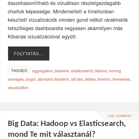
összehasonlítható és vizuálisan részletgazdagabb
chartok képessége. Mindemellett a timelionban
készített vizualizációk minden gond nélkül rárakhatók
tetszőleges dashboardra vegyesen akármilyen más
Kibanás vizualizációval együtt.
FOLYTATÁS…
TAGGED
aggregation
,
baseline
,
elasticsearch
,
kibana
,
moving
averages
,
plugin
,
standard deviation
,
std dev
,
stddev
,
timelion
,
timeseries
,
visualization
ONE COMMENT
Big Data: Hadoop vs Elasticsearch,
mond Te mit választanál?