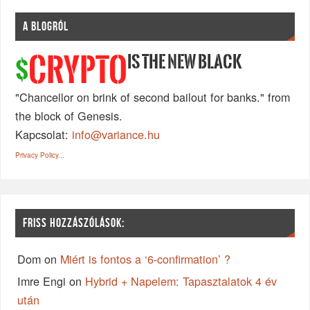
A BLOGRÓL
IS THE NEW BLACK
CRYPTO
$
"Chancellor on brink of second bailout for banks." from
the block of Genesis.
Kapcsolat:
info@variance.hu
Privacy Policy...
FRISS HOZZÁSZÓLÁSOK:
Dom
on
Miért is fontos a ‘6-confirmation’ ?
Imre Engi
on
Hybrid + Napelem: Tapasztalatok 4 év
után