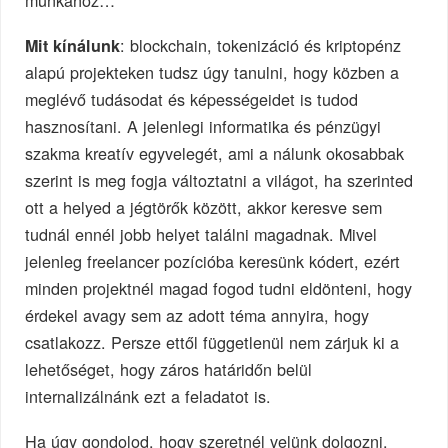
munkához…
: blockchain, tokenizáció és kriptopénz
Mit kínálunk
alapú projekteken tudsz úgy tanulni, hogy közben a
meglévő tudásodat és képességeidet is tudod
hasznosítani. A jelenlegi informatika és pénzügyi
szakma kreatív egyvelegét, ami a nálunk okosabbak
szerint is meg fogja változtatni a világot, ha szerinted
ott a helyed a jégtörők között, akkor keresve sem
tudnál ennél jobb helyet találni magadnak. Mivel
jelenleg freelancer pozícióba keresünk kódert, ezért
minden projektnél magad fogod tudni eldönteni, hogy
érdekel avagy sem az adott téma annyira, hogy
csatlakozz. Persze ettől függetlenül nem zárjuk ki a
lehetőséget, hogy záros határidőn belül
internalizálnánk ezt a feladatot is.
Ha úgy gondolod, hogy szeretnél velünk dolgozni,