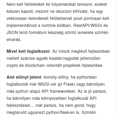
Nem kell felületeket és folyamatokat tervezni, ezeket
készen kapod, viszont ne okozzon kihívást, ha egy
vektorosan lerenderelt felülettervet pixel pontosan kell
implementálnod a runtime kódban. RestAPI/WSGI és
JSON leíró formátum készség szintű ismerete szintén
elvárás.
: Az Inlock meglévő fejlesztései
Mivel kell foglalkozni
mellett számos egyéb kisebb/nagyobb jellemzően
crypto és blockchain orientált projektek fejlesztése.
: komoly előny, ha pythonban
Ami előnyt jelent
foglalkoztál már WSGI-vel (pl Flask) vagy bármilyen
más python alapú API frameworkkel. Az is jó persze,
ha bármilyen más környezetben foglalkozál API
fejlesztéssel… már persze, ha nem gond, hogy
megtanuld ugyanezt python/flask-en is. Szintén