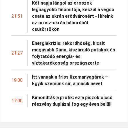
Két napja lángol az oroszok
legnagyobb finomítója, készül a végső
21:51
csata az ukrán erődvárosért - Híreink
az orosz-ukrán háborúból
csütörtökön
Energiakrízis: rekordhőség, kicsit
magasabb Duna, kiszáradó patakok és
21:27
folytatódó energia- és
víztakarékosság országszerte
Itt vannak a friss üzemanyagárak –
19:00
Egyik szemünk sír, a másik nevet
Kimondták a profik: ez a piszok olcsó
17:00
részvény duplázni fog egy éven belül!