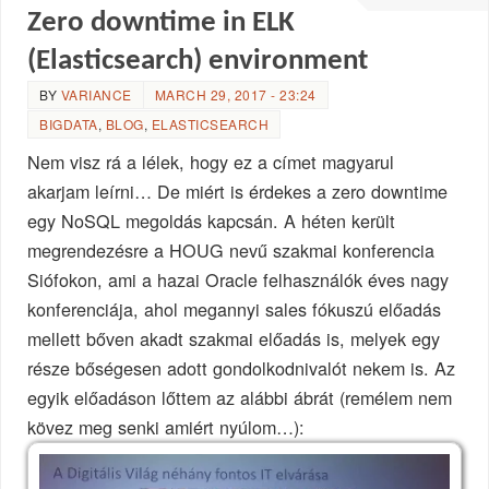
Zero downtime in ELK
(Elasticsearch) environment
BY
VARIANCE
MARCH 29, 2017 - 23:24
BIGDATA
,
BLOG
,
ELASTICSEARCH
Nem visz rá a lélek, hogy ez a címet magyarul
akarjam leírni… De miért is érdekes a zero downtime
egy NoSQL megoldás kapcsán. A héten került
megrendezésre a HOUG nevű szakmai konferencia
Siófokon, ami a hazai Oracle felhasználók éves nagy
konferenciája, ahol megannyi sales fókuszú előadás
mellett bőven akadt szakmai előadás is, melyek egy
része bőségesen adott gondolkodnivalót nekem is. Az
egyik előadáson lőttem az alábbi ábrát (remélem nem
kövez meg senki amiért nyúlom…):