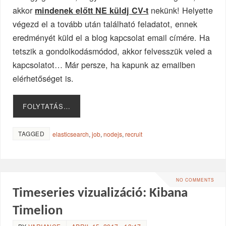
akkor
nekünk! Helyette
mindenek előtt NE küldj CV-t
végezd el a tovább után található feladatot, ennek
eredményét küld el a blog kapcsolat email címére. Ha
tetszik a gondolkodásmódod, akkor felvesszük veled a
kapcsolatot… Már persze, ha kapunk az emailben
elérhetőséget is.
FOLYTATÁS…
TAGGED
elasticsearch
,
job
,
nodejs
,
recruit
NO COMMENTS
Timeseries vizualizáció: Kibana
Timelion