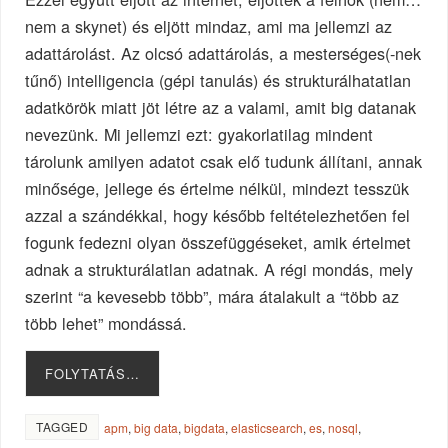
nem a skynet) és eljött mindaz, ami ma jellemzi az
adattárolást. Az olcsó adattárolás, a mesterséges(-nek
tűnő) intelligencia (gépi tanulás) és strukturálhatatlan
adatkörök miatt jöt létre az a valami, amit big datanak
nevezünk. Mi jellemzi ezt: gyakorlatilag mindent
tárolunk amilyen adatot csak elő tudunk állítani, annak
minősége, jellege és értelme nélkül, mindezt tesszük
azzal a szándékkal, hogy később feltételezhetően fel
fogunk fedezni olyan összefüggéseket, amik értelmet
adnak a strukturálatlan adatnak. A régi mondás, mely
szerint “a kevesebb több”, mára átalakult a “több az
több lehet” mondássá.
FOLYTATÁS…
TAGGED
apm
,
big data
,
bigdata
,
elasticsearch
,
es
,
nosql
,