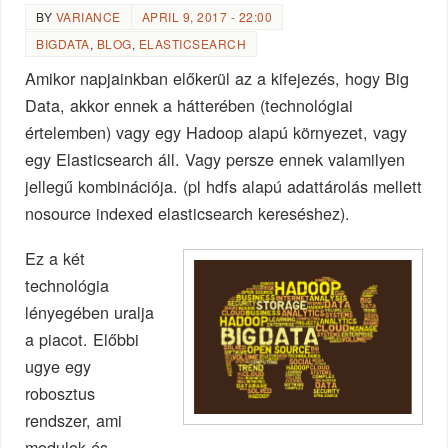
BY
VARIANCE
APRIL 9, 2017 - 22:00
BIGDATA
,
BLOG
,
ELASTICSEARCH
Amikor napjainkban előkerül az a kifejezés, hogy Big
Data, akkor ennek a hátterében (technológiai
értelemben) vagy egy Hadoop alapú környezet, vagy
egy Elasticsearch áll. Vagy persze ennek valamilyen
jellegű kombinációja. (pl hdfs alapú adattárolás mellett
nosource indexed elasticsearch kereséshez).
Ez a két
technológia
lényegében uralja
a piacot. Előbbi
ugye egy
robosztus
rendszer, ami
modulok és