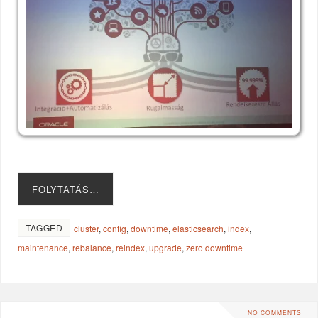
FOLYTATÁS…
TAGGED
cluster
,
config
,
downtime
,
elasticsearch
,
index
,
maintenance
,
rebalance
,
reindex
,
upgrade
,
zero downtime
NO COMMENTS