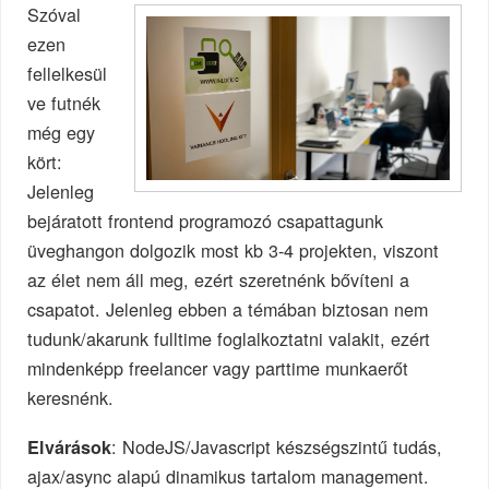
Szóval
ezen
fellelkesül
ve futnék
még egy
kört:
Jelenleg
bejáratott frontend programozó csapattagunk
üveghangon dolgozik most kb 3-4 projekten, viszont
az élet nem áll meg, ezért szeretnénk bővíteni a
csapatot. Jelenleg ebben a témában biztosan nem
tudunk/akarunk fulltime foglalkoztatni valakit, ezért
mindenképp freelancer vagy parttime munkaerőt
keresnénk.
: NodeJS/Javascript készségszintű tudás,
Elvárások
ajax/async alapú dinamikus tartalom management.