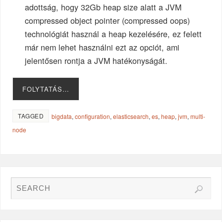
adottság, hogy 32Gb heap size alatt a JVM
compressed object pointer (compressed oops)
technológiát használ a heap kezelésére, ez felett
már nem lehet használni ezt az opciót, ami
jelentősen rontja a JVM hatékonyságát.
FOLYTATÁS…
TAGGED
bigdata
,
configuration
,
elasticsearch
,
es
,
heap
,
jvm
,
multi-
node