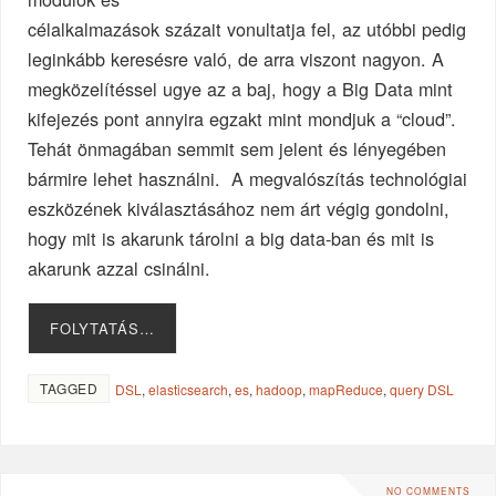
célalkalmazások százait vonultatja fel, az utóbbi pedig
leginkább keresésre való, de arra viszont nagyon. A
megközelítéssel ugye az a baj, hogy a Big Data mint
kifejezés pont annyira egzakt mint mondjuk a “cloud”.
Tehát önmagában semmit sem jelent és lényegében
bármire lehet használni. A megvalószítás technológiai
eszközének kiválasztásához nem árt végig gondolni,
hogy mit is akarunk tárolni a big data-ban és mit is
akarunk azzal csinálni.
FOLYTATÁS…
TAGGED
DSL
,
elasticsearch
,
es
,
hadoop
,
mapReduce
,
query DSL
NO COMMENTS