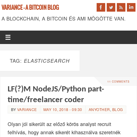
VARIANCE - A BITCOIN BLOG
A BLOCKCHAIN, A BITCOIN ÉS AMI MÖGÖTTE VAN.
TAG:
ELASTICSEARCH
11 COMMENTS
LF(?)M NodeJS/Python part-
time/freelancer coder
BY
VARIANCE
MAY 10, 2018 - 09:30
ANYOTHER
,
BLOG
Olyan jól sikerült az előző körös analyst recruit
felhívás, hogy annak sikerét kihasználva szeretnék