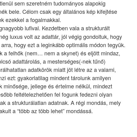
etlenül sem szeretném tudományos alapokig
ék bele. Célom csak egy általános kép kifejtése
k ezekkel a fogalmakkal.
gnagyobb lufival. Kezdetben vala a strukturált
ég luxus volt az adattár, jól végig gondoltuk, hogy
k arra, hogy ezt a leginkább optimális módon tegyük.
ttek a felhők (nem… nem a skynet) és eljött mindaz,
olcsó adattárolás, a mesterséges(-nek tűnő)
urálhatatlan adatkörök miatt jöt létre az a valami,
zi ezt: gyakorlatilag mindent tárolunk amilyen
ak minősége, jellege és értelme nélkül, mindezt
sőbb feltételezhetően fel fogunk fedezni olyan
k a strukturálatlan adatnak. A régi mondás, mely
akult a “több az több lehet” mondássá.