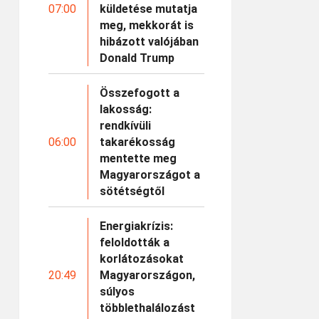
07:00
küldetése mutatja
meg, mekkorát is
hibázott valójában
Donald Trump
Összefogott a
lakosság:
rendkívüli
06:00
takarékosság
mentette meg
Magyarországot a
sötétségtől
Energiakrízis:
feloldották a
korlátozásokat
20:49
Magyarországon,
súlyos
többlethalálozást