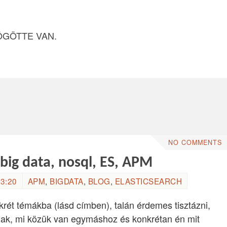
ÖGÖTTE VAN.
NO COMMENTS
 big data, nosql, ES, APM
3:20
APM
,
BIGDATA
,
BLOG
,
ELASTICSEARCH
rét témákba (lásd címben), talán érdemes tisztázni,
lmak, mi közük van egymáshoz és konkrétan én mit