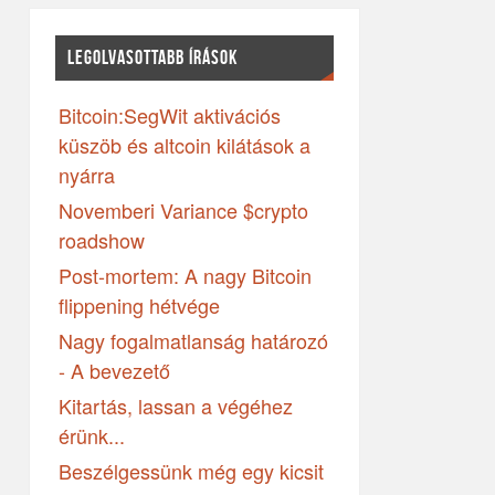
LEGOLVASOTTABB ÍRÁSOK
Bitcoin:SegWit aktivációs
küszöb és altcoin kilátások a
nyárra
Novemberi Variance $crypto
roadshow
Post-mortem: A nagy Bitcoin
flippening hétvége
Nagy fogalmatlanság határozó
- A bevezető
Kitartás, lassan a végéhez
érünk...
Beszélgessünk még egy kicsit