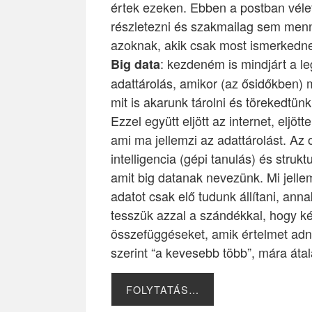
értek ezeken. Ebben a postban vél
részletezni és szakmailag sem menn
azoknak, akik csak most ismerkedne
: kezdeném is mindjárt a le
Big data
adattárolás, amikor (az ősidőkben) m
mit is akarunk tárolni és törekedtün
Ezzel együtt eljött az internet, eljö
ami ma jellemzi az adattárolást. Az 
intelligencia (gépi tanulás) és strukt
amit big datanak nevezünk. Mi jellem
adatot csak elő tudunk állítani, ann
tesszük azzal a szándékkal, hogy ké
összefüggéseket, amik értelmet adna
szerint “a kevesebb több”, mára átal
FOLYTATÁS…