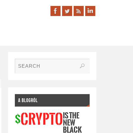
A BLOGRÓL
IS THE
CRYPTO
$
NEW
BLACK