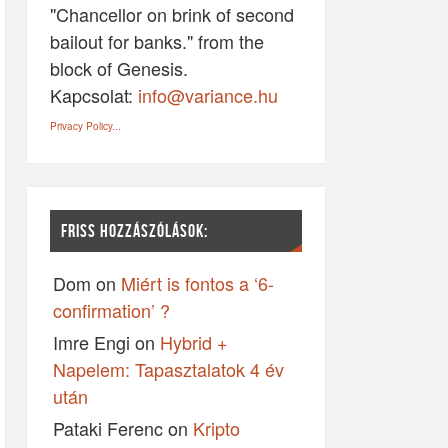
"Chancellor on brink of second
bailout for banks." from the
block of Genesis.
Kapcsolat:
info@variance.hu
Privacy Policy...
FRISS HOZZÁSZÓLÁSOK:
Dom
on
Miért is fontos a ‘6-
confirmation’ ?
Imre Engi
on
Hybrid +
Napelem: Tapasztalatok 4 év
után
Pataki Ferenc
on
Kripto