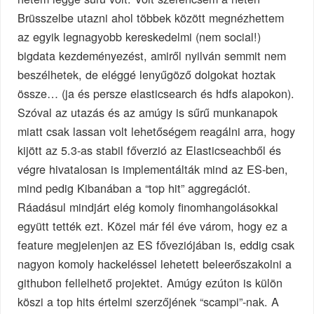
Brüsszelbe utazni ahol többek között megnézhettem
az egyik legnagyobb kereskedelmi (nem social!)
bigdata kezdeményezést, amiről nyilván semmit nem
beszélhetek, de eléggé lenyűgöző dolgokat hoztak
össze… (ja és persze elasticsearch és hdfs alapokon).
Szóval az utazás és az amúgy is sűrű munkanapok
miatt csak lassan volt lehetőségem reagálni arra, hogy
kijött az 5.3-as stabil főverzió az Elasticseachből és
végre hivatalosan is implementálták mind az ES-ben,
mind pedig Kibanában a “top hit” aggregációt.
Ráadásul mindjárt elég komoly finomhangolásokkal
együtt tették ezt. Közel már fél éve várom, hogy ez a
feature megjelenjen az ES főveziójában is, eddig csak
nagyon komoly hackeléssel lehetett beleerőszakolni a
githubon fellelhető projektet. Amúgy ezúton is külön
köszi a top hits értelmi szerzőjének “scampi”-nak. A