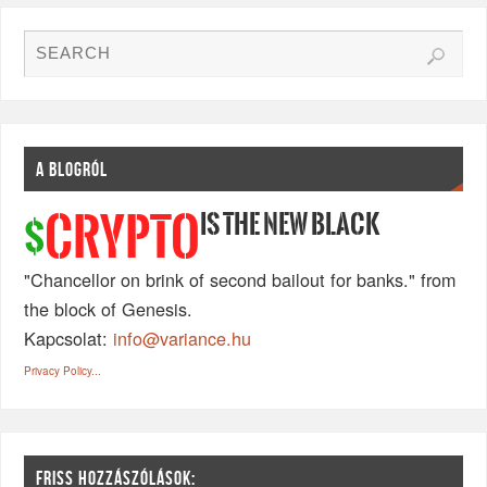
A BLOGRÓL
IS THE NEW BLACK
CRYPTO
$
"Chancellor on brink of second bailout for banks." from
the block of Genesis.
Kapcsolat:
info@variance.hu
Privacy Policy...
FRISS HOZZÁSZÓLÁSOK: