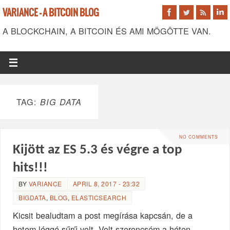
VARIANCE - A BITCOIN BLOG
A BLOCKCHAIN, A BITCOIN ÉS AMI MÖGÖTTE VAN.
TAG:
BIG DATA
NO COMMENTS
Kijött az ES 5.3 és végre a top
hits!!!
BY
VARIANCE
APRIL 8, 2017 - 23:32
BIGDATA
,
BLOG
,
ELASTICSEARCH
Kicsit bealudtam a post megírása kapcsán, de a
hetem léggé sűrű volt. Volt szerencsém a héten