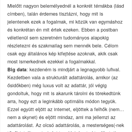
Mielőtt nagyon belemélyednél a konkrét témákba (lásd
címben), talán érdemes tisztázni, hogy mit is
jelentenek ezek a fogalmak, mi közük van egymáshoz
és konkrétan én mit értek ezeken. Ebben a postban
véletlenül sem szeretném tudományos alapokig
részletezni és szakmailag sem mennék bele. Célom
csak egy általános kép kifejtése azoknak, akik csak
most ismerkednek ezekkel a fogalmakkal.
: kezdeném is mindjárt a legnagyobb lufival.
Big data
Kezdetben vala a strukturált adattárolás, amikor (az
ősidőkben) még luxus volt az adattár, jól végig
gondoltuk, hogy mit is akarunk tárolni és törekedtünk
arra, hogy ezt a leginkább optimális módon tegyük.
Ezzel együtt eljött az internet, eljöttek a felhők (nem…
nem a skynet) és eljött mindaz, ami ma jellemzi az
adattárolást. Az olcsó adattárolás, a mesterséges(-nek