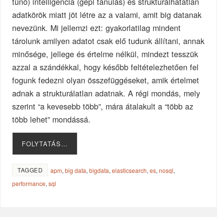
tűnő) intelligencia (gépi tanulás) és strukturálhatatlan
adatkörök miatt jöt létre az a valami, amit big datanak
nevezünk. Mi jellemzi ezt: gyakorlatilag mindent
tárolunk amilyen adatot csak elő tudunk állítani, annak
minősége, jellege és értelme nélkül, mindezt tesszük
azzal a szándékkal, hogy később feltételezhetően fel
fogunk fedezni olyan összefüggéseket, amik értelmet
adnak a strukturálatlan adatnak. A régi mondás, mely
szerint “a kevesebb több”, mára átalakult a “több az
több lehet” mondássá.
FOLYTATÁS…
TAGGED
apm
,
big data
,
bigdata
,
elasticsearch
,
es
,
nosql
,
performance
,
sql