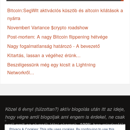
Bitcoin:SegWit aktivációs küszöb és altcoin kilátások a
nyárra
Novemberi Variance $crypto roadshow
Post-mortem: A nagy Bitcoin flippening hétvége
Nagy fogalmatlanság határozó - A bevezető
Kitartás, lassan a végéhez érünk...
Beszélgessünk még egy kicsit a Lightning
Networkről...
Közel 6 évnyi (túlzottan?) aktív blogolás után itt az ideje,
hogy végre arról blogoljak ami engem is érdekel, ne csak
arról amit az olvasók látni akarnak.
100%
-ban mindenféle
Privacy & Cookies: This site uses cookies. By continuing to use this