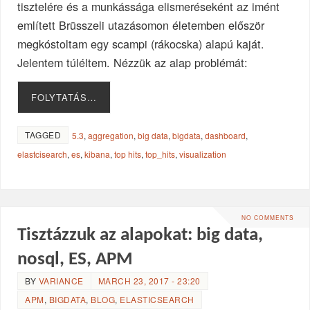
tisztelére és a munkássága elismeréseként az imént
említett Brüsszeli utazásomon életemben először
megkóstoltam egy scampi (rákocska) alapú kaját.
Jelentem túléltem. Nézzük az alap problémát:
FOLYTATÁS…
TAGGED
5.3
,
aggregation
,
big data
,
bigdata
,
dashboard
,
elastcisearch
,
es
,
kibana
,
top hits
,
top_hits
,
visualization
NO COMMENTS
Tisztázzuk az alapokat: big data,
nosql, ES, APM
BY
VARIANCE
MARCH 23, 2017 - 23:20
APM
,
BIGDATA
,
BLOG
,
ELASTICSEARCH