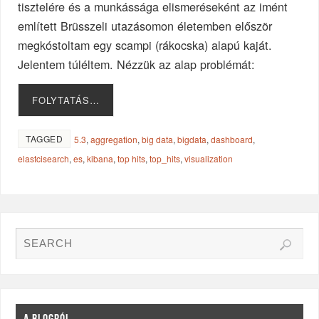
tisztelére és a munkássága elismeréseként az imént
említett Brüsszeli utazásomon életemben először
megkóstoltam egy scampi (rákocska) alapú kaját.
Jelentem túléltem. Nézzük az alap problémát:
FOLYTATÁS…
TAGGED
5.3
,
aggregation
,
big data
,
bigdata
,
dashboard
,
elastcisearch
,
es
,
kibana
,
top hits
,
top_hits
,
visualization
A BLOGRÓL