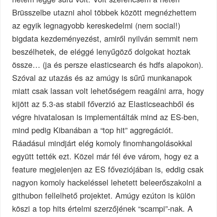
Brüsszelbe utazni ahol többek között megnézhettem
az egyik legnagyobb kereskedelmi (nem social!)
bigdata kezdeményezést, amiről nyilván semmit nem
beszélhetek, de eléggé lenyűgöző dolgokat hoztak
össze… (ja és persze elasticsearch és hdfs alapokon).
Szóval az utazás és az amúgy is sűrű munkanapok
miatt csak lassan volt lehetőségem reagálni arra, hogy
kijött az 5.3-as stabil főverzió az Elasticseachből és
végre hivatalosan is implementálták mind az ES-ben,
mind pedig Kibanában a “top hit” aggregációt.
Ráadásul mindjárt elég komoly finomhangolásokkal
együtt tették ezt. Közel már fél éve várom, hogy ez a
feature megjelenjen az ES főveziójában is, eddig csak
nagyon komoly hackeléssel lehetett beleerőszakolni a
githubon fellelhető projektet. Amúgy ezúton is külön
köszi a top hits értelmi szerzőjének “scampi”-nak. A