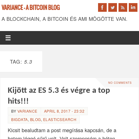
VARIANCE - A BITCOIN BLOG
A BLOCKCHAIN, A BITCOIN ÉS AMI MÖGÖTTE VAN.
TAG:
5.3
NO COMMENTS
Kijött az ES 5.3 és végre a top
hits!!!
BY
VARIANCE
APRIL 8, 2017 - 23:32
BIGDATA
,
BLOG
,
ELASTICSEARCH
Kicsit bealudtam a post megírása kapcsán, de a
hetem léggé sűrű volt. Volt szerencsém a héten