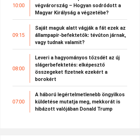
10:00
végvárország – Hogyan sodródott a
Magyar Királyság a végzetébe?
Saját maguk alatt vágják a fát ezek az
09:15
állampapír-befektetők: tévúton járnak,
vagy tudnak valamit?
Leveri a hagyományos tőzsdét az új
slágerbefektetés: elképesztő
08:00
összegeket fizetnek ezekért a
borokért
A háború legértelmetlenebb öngyilkos
07:00
küldetése mutatja meg, mekkorát is
hibázott valójában Donald Trump