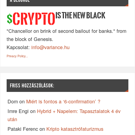
IS THE NEW BLACK
CRYPTO
$
"Chancellor on brink of second bailout for banks." from
the block of Genesis.
Kapcsolat:
info@variance.hu
Privacy Policy...
FRISS HOZZÁSZÓLÁSOK:
Dom
on
Miért is fontos a ‘6-confirmation’ ?
Imre Engi
on
Hybrid + Napelem: Tapasztalatok 4 év
után
Pataki Ferenc
on
Kripto katasztrófaturizmus