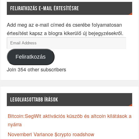
FELIRATKOZÁS E-MAIL ÉRTESÍTÉSRE
Add meg az e-mail címed és cserébe folyamatosan
értesítést kapsz a blogra kikerülő új bejegyzésekről.
Feliratkozás
Join 354 other subscribers
LEGOLVASOTTABB ÍRÁSOK
Bitcoin:SegWit aktivációs küszöb és altcoin kilátások a
nyárra
Novemberi Variance $crypto roadshow