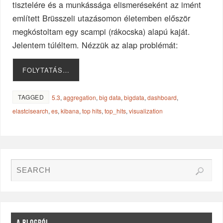
tisztelére és a munkássága elismeréseként az imént
említett Brüsszeli utazásomon életemben először
megkóstoltam egy scampi (rákocska) alapú kaját.
Jelentem túléltem. Nézzük az alap problémát:
FOLYTATÁS…
TAGGED
5.3
,
aggregation
,
big data
,
bigdata
,
dashboard
,
elastcisearch
,
es
,
kibana
,
top hits
,
top_hits
,
visualization
A BLOGRÓL