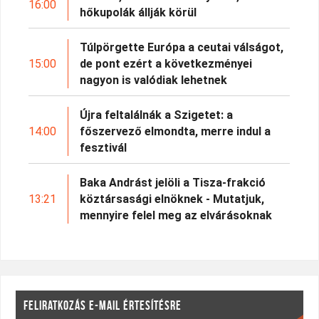
16:00
hőkupolák állják körül
Túlpörgette Európa a ceutai válságot,
15:00
de pont ezért a következményei
nagyon is valódiak lehetnek
Újra feltalálnák a Szigetet: a
14:00
főszervező elmondta, merre indul a
fesztivál
Baka Andrást jelöli a Tisza-frakció
13:21
köztársasági elnöknek - Mutatjuk,
mennyire felel meg az elvárásoknak
FELIRATKOZÁS E-MAIL ÉRTESÍTÉSRE