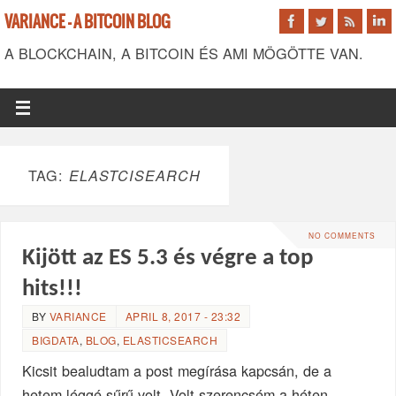
VARIANCE - A BITCOIN BLOG
A BLOCKCHAIN, A BITCOIN ÉS AMI MÖGÖTTE VAN.
TAG:
ELASTCISEARCH
NO COMMENTS
Kijött az ES 5.3 és végre a top
hits!!!
BY
VARIANCE
APRIL 8, 2017 - 23:32
BIGDATA
,
BLOG
,
ELASTICSEARCH
Kicsit bealudtam a post megírása kapcsán, de a
hetem léggé sűrű volt. Volt szerencsém a héten