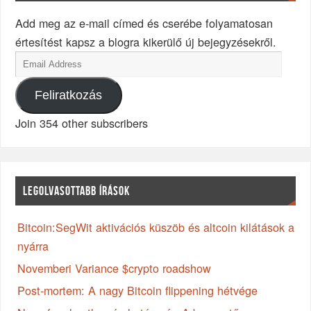
Add meg az e-mail címed és cserébe folyamatosan
értesítést kapsz a blogra kikerülő új bejegyzésekről.
Feliratkozás
Join 354 other subscribers
LEGOLVASOTTABB ÍRÁSOK
Bitcoin:SegWit aktivációs küszöb és altcoin kilátások a
nyárra
Novemberi Variance $crypto roadshow
Post-mortem: A nagy Bitcoin flippening hétvége