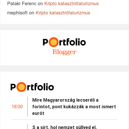
Pataki Ferenc
on
Kripto katasztrófaturizmus
mephisoft
on
Kripto katasztrófaturizmus
Mire Magyarország lecseréli a
18:00
forintot, pont kukázzák a most ismert
eurót
S a sírt, hol nemzet süllyed el,