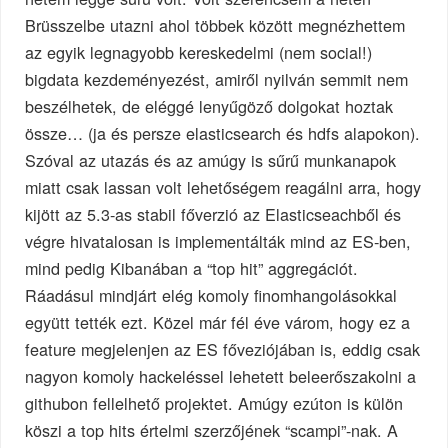
Brüsszelbe utazni ahol többek között megnézhettem
az egyik legnagyobb kereskedelmi (nem social!)
bigdata kezdeményezést, amiről nyilván semmit nem
beszélhetek, de eléggé lenyűgöző dolgokat hoztak
össze… (ja és persze elasticsearch és hdfs alapokon).
Szóval az utazás és az amúgy is sűrű munkanapok
miatt csak lassan volt lehetőségem reagálni arra, hogy
kijött az 5.3-as stabil főverzió az Elasticseachből és
végre hivatalosan is implementálták mind az ES-ben,
mind pedig Kibanában a “top hit” aggregációt.
Ráadásul mindjárt elég komoly finomhangolásokkal
együtt tették ezt. Közel már fél éve várom, hogy ez a
feature megjelenjen az ES főveziójában is, eddig csak
nagyon komoly hackeléssel lehetett beleerőszakolni a
githubon fellelhető projektet. Amúgy ezúton is külön
köszi a top hits értelmi szerzőjének “scampi”-nak. A