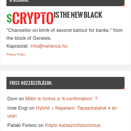
IS THE NEW BLACK
CRYPTO
$
"Chancellor on brink of second bailout for banks." from
the block of Genesis.
Kapcsolat:
info@variance.hu
Privacy Policy...
FRISS HOZZÁSZÓLÁSOK:
Dom
on
Miért is fontos a ‘6-confirmation’ ?
Imre Engi
on
Hybrid + Napelem: Tapasztalatok 4 év
után
Pataki Ferenc
on
Kripto katasztrófaturizmus