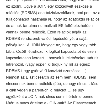
ez szólni. Ugye a JOIN egy közkedvelt eszköze a
relációs (RDBMS) adatbáziskezelőknek, ami pont az a
tulajdonságot használja ki, hogy az adatbázis relációs
és annak tartalma normalizált ÉS feltételezhetően
vannak benne relációk. Ezen relációk adják az
RDBMS rendszerek valódi lépéselőnyét a saját
pályájukon. A JOIN lényege az, hogy egy vagy több
tábla között létrehozunk logikai kapcsolatot és ezen
kapcsolatokon keresztül bonyolult lekéréseket tudunk
létrehozni. (vagy éppen ki tudjuk nyírni az egész
RDBMS-t egy gyönyörű kaszkád szorzással…)
Namost az Elasticsearch az sem nem RDBMS, sem
nincsennek benne reálciók (óóó, dehogy nincs… lásd
a cikk végén a parent/child relációt…) és úgy
egyébként a JOIN-nak sincs semmi értelme benne.
Miért is nincs értelme a JOIN-nak? Az Elasticsearch