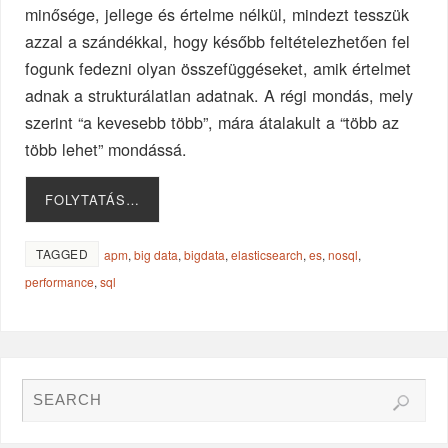
minősége, jellege és értelme nélkül, mindezt tesszük
azzal a szándékkal, hogy később feltételezhetően fel
fogunk fedezni olyan összefüggéseket, amik értelmet
adnak a strukturálatlan adatnak. A régi mondás, mely
szerint “a kevesebb több”, mára átalakult a “több az
több lehet” mondássá.
FOLYTATÁS…
TAGGED
apm
,
big data
,
bigdata
,
elasticsearch
,
es
,
nosql
,
performance
,
sql