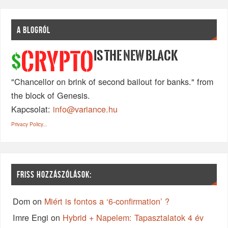
A BLOGRÓL
IS THE NEW BLACK
CRYPTO
$
"Chancellor on brink of second bailout for banks." from
the block of Genesis.
Kapcsolat:
info@variance.hu
Privacy Policy...
FRISS HOZZÁSZÓLÁSOK:
Dom
on
Miért is fontos a ‘6-confirmation’ ?
Imre Engi
on
Hybrid + Napelem: Tapasztalatok 4 év