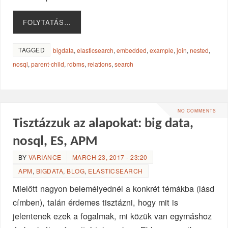
FOLYTATÁS…
TAGGED
bigdata
,
elasticsearch
,
embedded
,
example
,
join
,
nested
,
nosql
,
parent-child
,
rdbms
,
relations
,
search
NO COMMENTS
Tisztázzuk az alapokat: big data,
nosql, ES, APM
BY
VARIANCE
MARCH 23, 2017 - 23:20
APM
,
BIGDATA
,
BLOG
,
ELASTICSEARCH
Mielőtt nagyon belemélyednél a konkrét témákba (lásd
címben), talán érdemes tisztázni, hogy mit is
jelentenek ezek a fogalmak, mi közük van egymáshoz