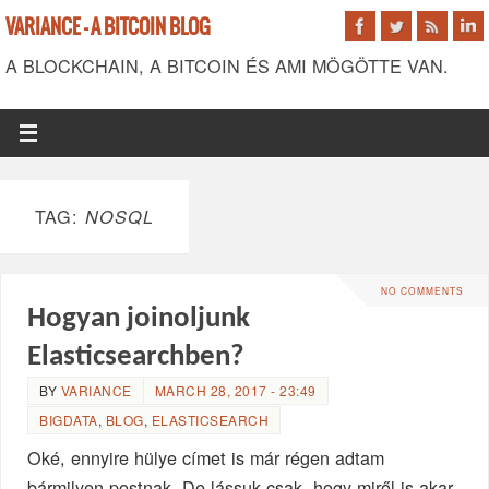
VARIANCE - A BITCOIN BLOG
A BLOCKCHAIN, A BITCOIN ÉS AMI MÖGÖTTE VAN.
TAG:
NOSQL
NO COMMENTS
Hogyan joinoljunk
Elasticsearchben?
BY
VARIANCE
MARCH 28, 2017 - 23:49
BIGDATA
,
BLOG
,
ELASTICSEARCH
Oké, ennyire hülye címet is már régen adtam
bármilyen postnak. De lássuk csak, hogy miről is akar