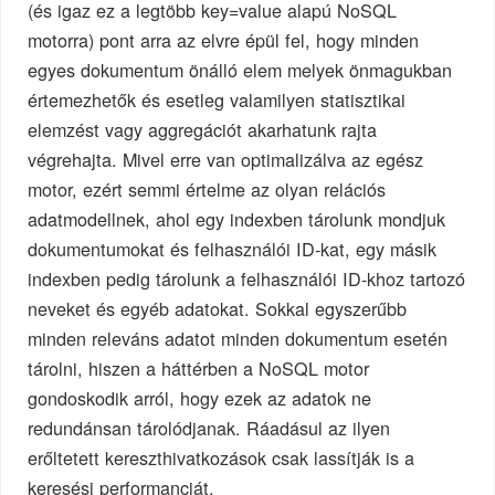
(és igaz ez a legtöbb key=value alapú NoSQL
motorra) pont arra az elvre épül fel, hogy minden
egyes dokumentum önálló elem melyek önmagukban
értemezhetők és esetleg valamilyen statisztikai
elemzést vagy aggregációt akarhatunk rajta
végrehajta. Mivel erre van optimalizálva az egész
motor, ezért semmi értelme az olyan relációs
adatmodellnek, ahol egy indexben tárolunk mondjuk
dokumentumokat és felhasználói ID-kat, egy másik
indexben pedig tárolunk a felhasználói ID-khoz tartozó
neveket és egyéb adatokat. Sokkal egyszerűbb
minden releváns adatot minden dokumentum esetén
tárolni, hiszen a háttérben a NoSQL motor
gondoskodik arról, hogy ezek az adatok ne
redundánsan tárolódjanak. Ráadásul az ilyen
erőltetett kereszthivatkozások csak lassítják is a
keresési performanciát.