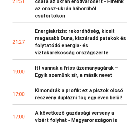
21:51
csata az ukrán erődvárosért - Híreink
az orosz-ukrán háborúból
csütörtökön
Energiakrízis: rekordhőség, kicsit
magasabb Duna, kiszáradó patakok és
21:27
folytatódó energia- és
víztakarékosság országszerte
Itt vannak a friss üzemanyagárak –
19:00
Egyik szemünk sír, a másik nevet
Kimondták a profik: ez a piszok olcsó
17:00
részvény duplázni fog egy éven belül!
A következő gazdasági verseny a
17:00
vízért folyhat - Magyarországon is