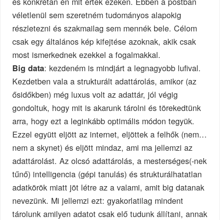
és konkrétan én mit értek ezeken. Ebben a postban
véletlenül sem szeretném tudományos alapokig
részletezni és szakmailag sem mennék bele. Célom
csak egy általános kép kifejtése azoknak, akik csak
most ismerkednek ezekkel a fogalmakkal.
: kezdeném is mindjárt a legnagyobb lufival.
Big data
Kezdetben vala a strukturált adattárolás, amikor (az
ősidőkben) még luxus volt az adattár, jól végig
gondoltuk, hogy mit is akarunk tárolni és törekedtünk
arra, hogy ezt a leginkább optimális módon tegyük.
Ezzel együtt eljött az internet, eljöttek a felhők (nem…
nem a skynet) és eljött mindaz, ami ma jellemzi az
adattárolást. Az olcsó adattárolás, a mesterséges(-nek
tűnő) intelligencia (gépi tanulás) és strukturálhatatlan
adatkörök miatt jöt létre az a valami, amit big datanak
nevezünk. Mi jellemzi ezt: gyakorlatilag mindent
tárolunk amilyen adatot csak elő tudunk állítani, annak