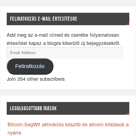
FELIRATKOZÁS E-MAIL ÉRTESÍTÉSRE
Add meg az e-mail címed és cserébe folyamatosan
értesítést kapsz a blogra kikerülő új bejegyzésekről.
Feliratkozás
Join 354 other subscribers
LEGOLVASOTTABB ÍRÁSOK
Bitcoin:SegWit aktivációs küszöb és altcoin kilátások a
nyárra