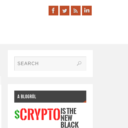
A BLOGRÓL
IS THE
CRYPTO
$
NEW
BLACK