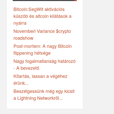
Bitcoin:SegWit aktivációs
küszöb és altcoin kilátások a
nyárra
Novemberi Variance $crypto
roadshow
Post-mortem: A nagy Bitcoin
flippening hétvége
Nagy fogalmatlanság határozó
- A bevezető
Kitartás, lassan a végéhez
érünk...
Beszélgessünk még egy kicsit
a Lightning Networkről...