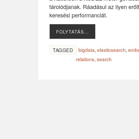
tárolódjanak. Ráadásul az ilyen erőlt
keresési performanciát.
FOLYTATÁS…
bigdata
,
elasticsearch
,
emb
TAGGED
relations
,
search