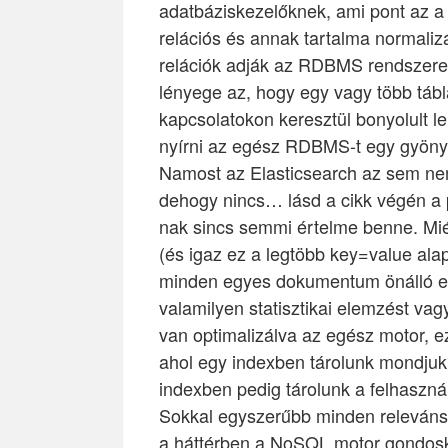
adatbáziskezelőknek, ami pont az a 
relációs és annak tartalma normaliz
relációk adják az RDBMS rendszerek
lényege az, hogy egy vagy több tábl
kapcsolatokon keresztül bonyolult le
nyírni az egész RDBMS-t egy gyön
Namost az Elasticsearch az sem n
dehogy nincs… lásd a cikk végén a 
nak sincs semmi értelme benne. Mié
(és igaz ez a legtöbb key=value ala
minden egyes dokumentum önálló e
valamilyen statisztikai elemzést vag
van optimalizálva az egész motor, e
ahol egy indexben tárolunk mondjuk
indexben pedig tárolunk a felhaszná
Sokkal egyszerűbb minden releváns
a háttérben a NoSQL motor gondosk