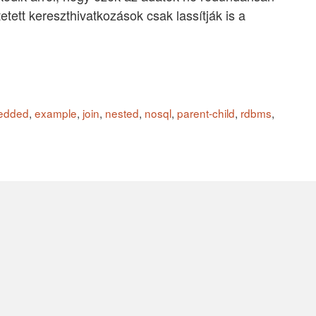
etett kereszthivatkozások csak lassítják is a
edded
,
example
,
join
,
nested
,
nosql
,
parent-child
,
rdbms
,