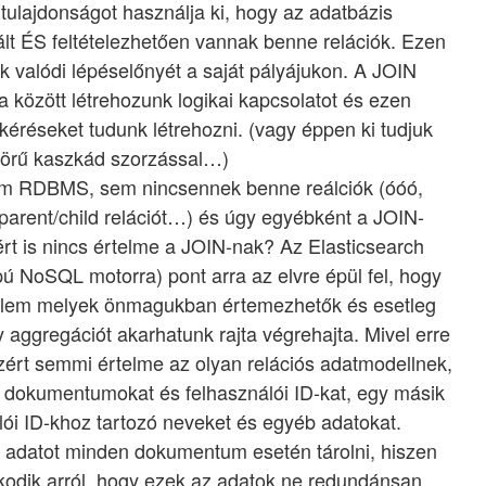
tulajdonságot használja ki, hogy az adatbázis
ált ÉS feltételezhetően vannak benne relációk. Ezen
 valódi lépéselőnyét a saját pályájukon. A JOIN
a között létrehozunk logikai kapcsolatot és ezen
kéréseket tudunk létrehozni. (vagy éppen ki tudjuk
yörű kaszkád szorzással…)
em RDBMS, sem nincsennek benne reálciók (óóó,
parent/child relációt…) és úgy egyébként a JOIN-
rt is nincs értelme a JOIN-nak? Az Elasticsearch
pú NoSQL motorra) pont arra az elvre épül fel, hogy
lem melyek önmagukban értemezhetők és esetleg
y aggregációt akarhatunk rajta végrehajta. Mivel erre
zért semmi értelme az olyan relációs adatmodellnek,
 dokumentumokat és felhasználói ID-kat, egy másik
lói ID-khoz tartozó neveket és egyéb adatokat.
 adatot minden dokumentum esetén tárolni, hiszen
odik arról, hogy ezek az adatok ne redundánsan