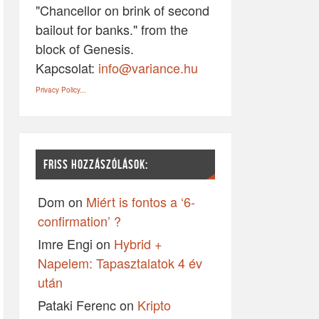
"Chancellor on brink of second
bailout for banks." from the
block of Genesis.
Kapcsolat:
info@variance.hu
Privacy Policy...
FRISS HOZZÁSZÓLÁSOK:
Dom
on
Miért is fontos a ‘6-
confirmation’ ?
Imre Engi
on
Hybrid +
Napelem: Tapasztalatok 4 év
után
Pataki Ferenc
on
Kripto