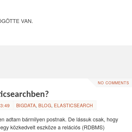
ÖGÖTTE VAN.
NO COMMENTS
ticsearchben?
3:49
BIGDATA
,
BLOG
,
ELASTICSEARCH
gen adtam bármilyen postnak. De lássuk csak, hogy
N egy közkedvelt eszköze a relációs (RDBMS)