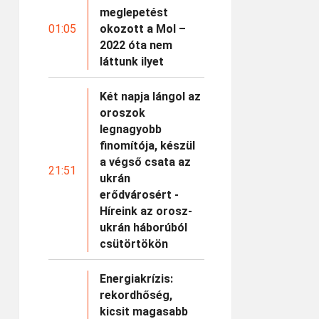
meglepetést
01:05
okozott a Mol –
2022 óta nem
láttunk ilyet
Két napja lángol az
oroszok
legnagyobb
finomítója, készül
a végső csata az
21:51
ukrán
erődvárosért -
Híreink az orosz-
ukrán háborúból
csütörtökön
Energiakrízis:
rekordhőség,
kicsit magasabb