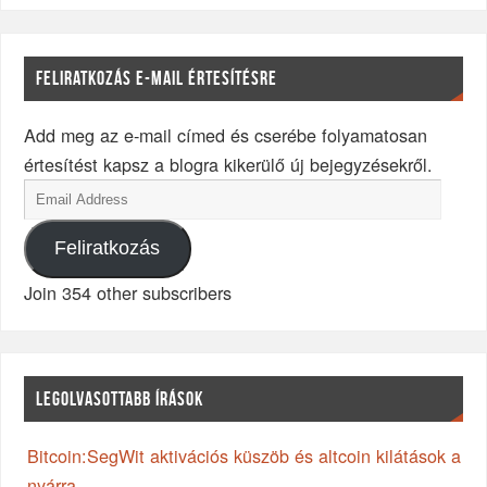
FELIRATKOZÁS E-MAIL ÉRTESÍTÉSRE
Add meg az e-mail címed és cserébe folyamatosan
értesítést kapsz a blogra kikerülő új bejegyzésekről.
Feliratkozás
Join 354 other subscribers
LEGOLVASOTTABB ÍRÁSOK
Bitcoin:SegWit aktivációs küszöb és altcoin kilátások a
nyárra