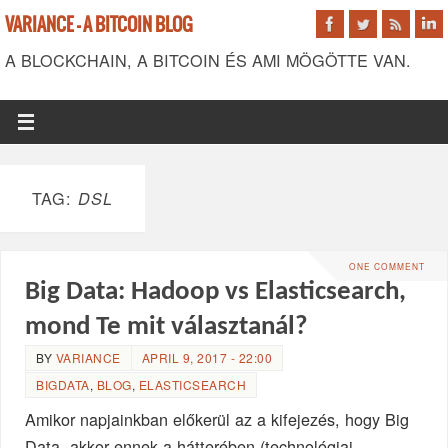
VARIANCE - A BITCOIN BLOG
A BLOCKCHAIN, A BITCOIN ÉS AMI MÖGÖTTE VAN.
TAG:
DSL
ONE COMMENT
Big Data: Hadoop vs Elasticsearch,
mond Te mit választanál?
BY
VARIANCE
APRIL 9, 2017 - 22:00
BIGDATA
,
BLOG
,
ELASTICSEARCH
Amikor napjainkban előkerül az a kifejezés, hogy Big
Data, akkor ennek a hátterében (technológiai