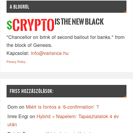
A BLOGRÓL
IS THE NEW BLACK
CRYPTO
$
"Chancellor on brink of second bailout for banks." from
the block of Genesis.
Kapcsolat:
info@variance.hu
Privacy Policy...
FRISS HOZZÁSZÓLÁSOK:
Dom
on
Miért is fontos a ‘6-confirmation’ ?
Imre Engi
on
Hybrid + Napelem: Tapasztalatok 4 év
után