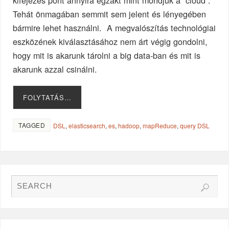
kifejezés pont annyira egzakt mint mondjuk a “cloud”.
Tehát önmagában semmit sem jelent és lényegében
bármire lehet használni. A megvalószítás technológiai
eszközének kiválasztásához nem árt végig gondolni,
hogy mit is akarunk tárolni a big data-ban és mit is
akarunk azzal csinálni.
FOLYTATÁS…
TAGGED
DSL
,
elasticsearch
,
es
,
hadoop
,
mapReduce
,
query DSL