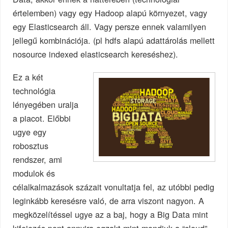
értelemben) vagy egy Hadoop alapú környezet, vagy
egy Elasticsearch áll. Vagy persze ennek valamilyen
jellegű kombinációja. (pl hdfs alapú adattárolás mellett
nosource indexed elasticsearch kereséshez).
Ez a két
technológia
lényegében uralja
a piacot. Előbbi
ugye egy
robosztus
rendszer, ami
modulok és
célalkalmazások százait vonultatja fel, az utóbbi pedig
leginkább keresésre való, de arra viszont nagyon. A
megközelítéssel ugye az a baj, hogy a Big Data mint