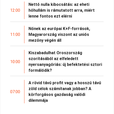
Nettó nulla kibocsátás: az eheti
12:00
hőhullám is rámutatott arra, miért
lenne fontos ezt elérni
Nőnek az európai K+F-források,
11:00
Magyarország viszont az uniós
mezőny végén áll
Kiszabadulhat Oroszország
szorításából az elfeledett
10:00
nyersanyagóriás: új befektetési sztori
formálódik?
A rövid távú profit vagy a hosszú távú
zöld célok számítanak jobban? A
07:00
körforgásos gazdaság valódi
dilemmája