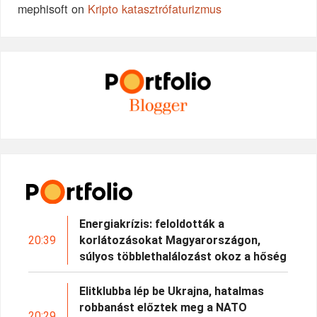
mephisoft
on
Kripto katasztrófaturizmus
Energiakrízis: feloldották a
20:39
korlátozásokat Magyarországon,
súlyos többlethalálozást okoz a hőség
Elitklubba lép be Ukrajna, hatalmas
robbanást előztek meg a NATO
20:29