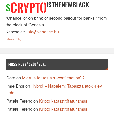
IS THE NEW BLACK
CRYPTO
$
"Chancellor on brink of second bailout for banks." from
the block of Genesis.
Kapcsolat:
info@variance.hu
Privacy Policy...
FRISS HOZZÁSZÓLÁSOK:
Dom
on
Miért is fontos a ‘6-confirmation’ ?
Imre Engi
on
Hybrid + Napelem: Tapasztalatok 4 év
után
Pataki Ferenc
on
Kripto katasztrófaturizmus
Pataki Ferenc
on
Kripto katasztrófaturizmus