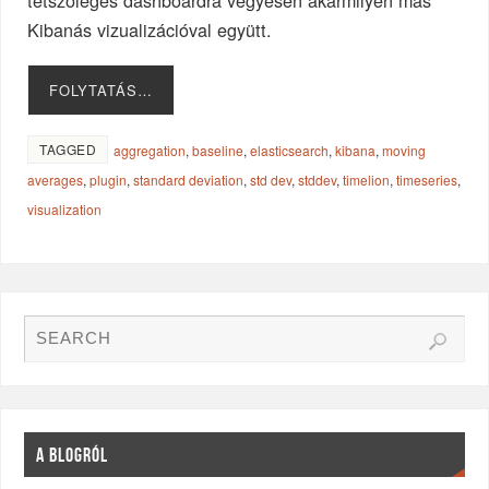
tetszőleges dashboardra vegyesen akármilyen más
Kibanás vizualizációval együtt.
FOLYTATÁS…
TAGGED
aggregation
,
baseline
,
elasticsearch
,
kibana
,
moving
averages
,
plugin
,
standard deviation
,
std dev
,
stddev
,
timelion
,
timeseries
,
visualization
A BLOGRÓL