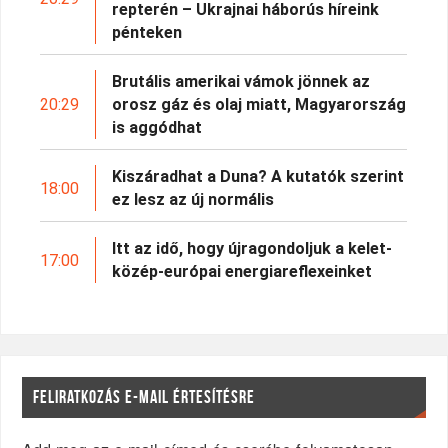
repterén – Ukrajnai háborús híreink
pénteken
Brutális amerikai vámok jönnek az
20:29
orosz gáz és olaj miatt, Magyarország
is aggódhat
Kiszáradhat a Duna? A kutatók szerint
18:00
ez lesz az új normális
Itt az idő, hogy újragondoljuk a kelet-
17:00
közép-európai energiareflexeinket
FELIRATKOZÁS E-MAIL ÉRTESÍTÉSRE