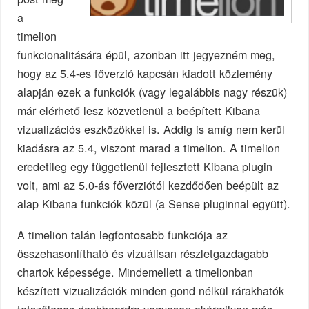
a
timelion
funkcionalitására épül, azonban itt jegyezném meg,
hogy az 5.4-es főverzió kapcsán kiadott közlemény
alapján ezek a funkciók (vagy legalábbis nagy részük)
már elérhető lesz közvetlenül a beépített Kibana
vizualizációs eszközökkel is. Addig is amíg nem kerül
kiadásra az 5.4, viszont marad a timelion. A timelion
eredetileg egy függetlenül fejlesztett Kibana plugin
volt, ami az 5.0-ás főverziótól kezdődően beépült az
alap Kibana funkciók közül (a Sense pluginnal együtt).
A timelion talán legfontosabb funkciója az
összehasonlítható és vizuálisan részletgazdagabb
chartok képessége. Mindemellett a timelionban
készített vizualizációk minden gond nélkül rárakhatók