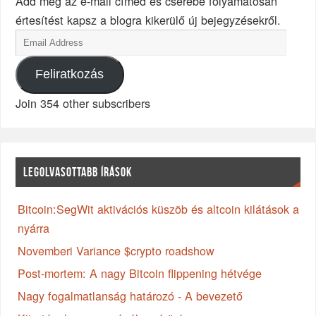
Add meg az e-mail címed és cserébe folyamatosan
értesítést kapsz a blogra kikerülő új bejegyzésekről.
Feliratkozás
Join 354 other subscribers
LEGOLVASOTTABB ÍRÁSOK
Bitcoin:SegWit aktivációs küszöb és altcoin kilátások a
nyárra
Novemberi Variance $crypto roadshow
Post-mortem: A nagy Bitcoin flippening hétvége
Nagy fogalmatlanság határozó - A bevezető