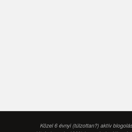
Közel 6 évnyi (túlzottan?) aktív blogolá