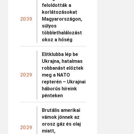
feloldották a
korlátozásokat
20:39
Magyarországon,
súlyos
többlethalálozást
okoz a hőség
Elitklubba lép be
Ukrajna, hatalmas
robbanást előztek
20:29
meg a NATO
repterén – Ukrajnai
háborús híreink
pénteken
Brutális amerikai
vámok jönnek az
orosz gáz és olaj
20:29
miatt,