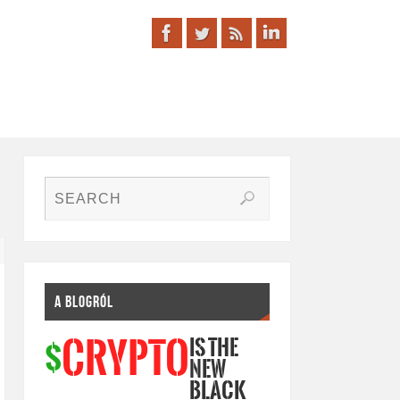
A BLOGRÓL
IS THE
CRYPTO
$
NEW
BLACK