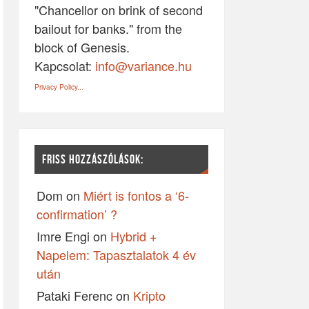
"Chancellor on brink of second
bailout for banks." from the
block of Genesis.
Kapcsolat:
info@variance.hu
Privacy Policy...
FRISS HOZZÁSZÓLÁSOK:
Dom
on
Miért is fontos a ‘6-
confirmation’ ?
Imre Engi
on
Hybrid +
Napelem: Tapasztalatok 4 év
után
Pataki Ferenc
on
Kripto