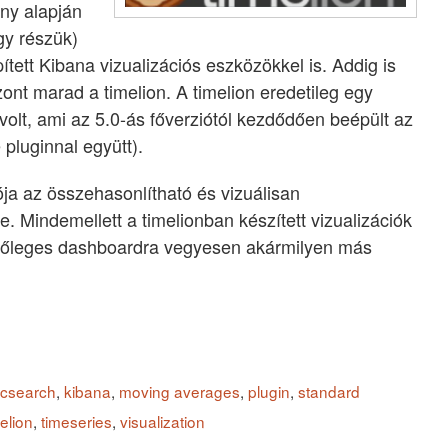
ny alapján
gy részük)
ített Kibana vizualizációs eszközökkel is. Addig is
ont marad a timelion. A timelion eredetileg egy
 volt, ami az 5.0-ás főverziótól kezdődően beépült az
pluginnal együtt).
ója az összehasonlítható és vizuálisan
 Mindemellett a timelionban készített vizualizációk
szőleges dashboardra vegyesen akármilyen más
icsearch
,
kibana
,
moving averages
,
plugin
,
standard
elion
,
timeseries
,
visualization