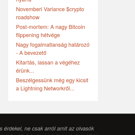
Novemberi Variance $crypto
roadshow
Post-mortem: A nagy Bitcoin
flippening hétvége
Nagy fogalmatlanság határozó
- A bevezető
Kitartás, lassan a végéhez
érünk...
Beszélgessünk még egy kicsit
a Lightning Networkről...
is érdekel, ne csak arról amit az olvasók