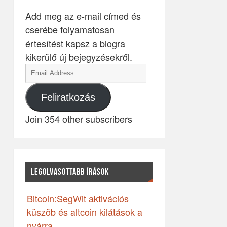
Add meg az e-mail címed és
cserébe folyamatosan
értesítést kapsz a blogra
kikerülő új bejegyzésekről.
Feliratkozás
Join 354 other subscribers
LEGOLVASOTTABB ÍRÁSOK
Bitcoin:SegWit aktivációs
küszöb és altcoin kilátások a
nyárra