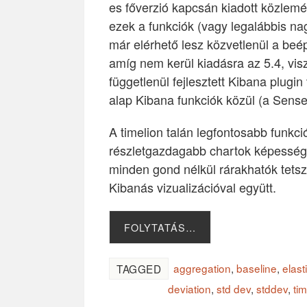
es főverzió kapcsán kiadott közlemé
ezek a funkciók (vagy legalábbis na
már elérhető lesz közvetlenül a beép
amíg nem kerül kiadásra az 5.4, visz
függetlenül fejlesztett Kibana plugin
alap Kibana funkciók közül (a Sense 
A timelion talán legfontosabb funkci
részletgazdagabb chartok képessége.
minden gond nélkül rárakhatók tet
Kibanás vizualizációval együtt.
FOLYTATÁS…
aggregation
,
baseline
,
elast
TAGGED
deviation
,
std dev
,
stddev
,
tim