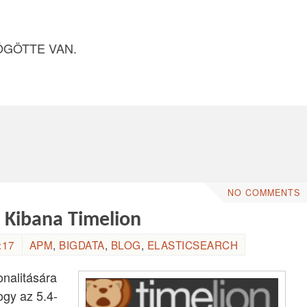
ÖGÖTTE VAN.
NO COMMENTS
: Kibana Timelion
:17
APM
,
BIGDATA
,
BLOG
,
ELASTICSEARCH
onalitására
ogy az 5.4-