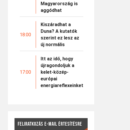
Magyarország is
aggódhat
Kiszáradhat a
Duna? A kutatók
18:00
szerint ez lesz az
új normális
Itt az idő, hogy
újragondoljuk a
17:00
kelet-közép-
európai
energiareflexeinket
FELIRATKOZÁS E-MAIL ÉRTESÍTÉSRE