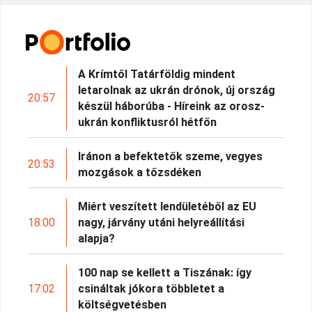
A Krímtől Tatárföldig mindent
letarolnak az ukrán drónok, új ország
20:57
készül háborúba - Híreink az orosz-
ukrán konfliktusról hétfőn
Iránon a befektetők szeme, vegyes
20:53
mozgások a tőzsdéken
Miért veszített lendületéből az EU
18:00
nagy, járvány utáni helyreállítási
alapja?
100 nap se kellett a Tiszának: így
17:02
csináltak jókora többletet a
költségvetésben