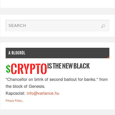
A BLOGRÓL
IS THE NEW BLACK
CRYPTO
$
"Chancellor on brink of second bailout for banks." from
the block of Genesis.
Kapcsolat:
info@variance.hu
Privacy Policy...