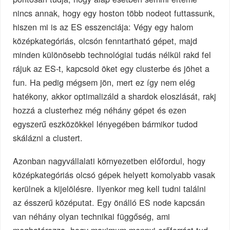
nincs annak, hogy egy hoston több nodeot futtassunk,
hiszen mi is az ES esszenciája: Végy egy halom
középkategóriás, olcsón fenntartható gépet, majd
minden különösebb technológiai tudás nélkül rakd fel
rájuk az ES-t, kapcsold öket egy clusterbe és jöhet a
fun. Ha pedig mégsem jön, mert ez így nem elég
hatékony, akkor optimalizáld a shardok eloszlását, rakj
hozzá a clusterhez még néhány gépet és ezen
egyszerű eszközökkel lényegében bármikor tudod
skálázni a clustert.
Azonban nagyvállalati környezetben előfordul, hogy
középkategóriás olcsó gépek helyett komolyabb vasak
kerülnek a kijelölésre. Ilyenkor meg kell tudni találni
az ésszerű középutat. Egy önálló ES node kapcsán
van néhány olyan technikai függőség, ami