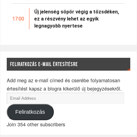
Új jelenség söpör végig a tőzsdéken,
17:00
ez a részvény lehet az egyik
legnagyobb nyertese
FELIRATKOZÁS E-MAIL ÉRTESÍTÉSRE
Add meg az e-mail címed és cserébe folyamatosan
értesítést kapsz a blogra kikerülő új bejegyzésekről.
Feliratkozás
Join 354 other subscribers