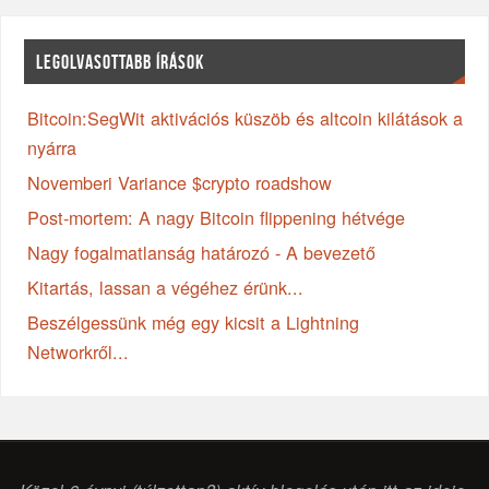
LEGOLVASOTTABB ÍRÁSOK
Bitcoin:SegWit aktivációs küszöb és altcoin kilátások a
nyárra
Novemberi Variance $crypto roadshow
Post-mortem: A nagy Bitcoin flippening hétvége
Nagy fogalmatlanság határozó - A bevezető
Kitartás, lassan a végéhez érünk...
Beszélgessünk még egy kicsit a Lightning
Networkről...