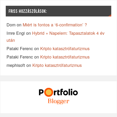
FRISS HOZZÁSZÓLÁSOK:
Dom
on
Miért is fontos a ‘6-confirmation’ ?
Imre Engi
on
Hybrid + Napelem: Tapasztalatok 4 év
után
Pataki Ferenc
on
Kripto katasztrófaturizmus
Pataki Ferenc
on
Kripto katasztrófaturizmus
mephisoft
on
Kripto katasztrófaturizmus