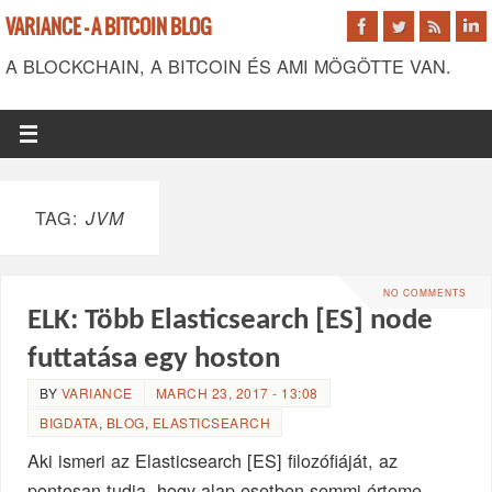
VARIANCE - A BITCOIN BLOG
A BLOCKCHAIN, A BITCOIN ÉS AMI MÖGÖTTE VAN.
TAG:
JVM
NO COMMENTS
ELK: Több Elasticsearch [ES] node
futtatása egy hoston
BY
VARIANCE
MARCH 23, 2017 - 13:08
BIGDATA
,
BLOG
,
ELASTICSEARCH
Aki ismeri az Elasticsearch [ES] filozófiáját, az
pontosan tudja, hogy alap esetben semmi érteme