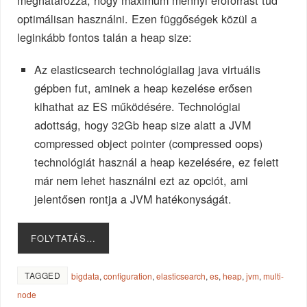
meghatározza, hogy maximum mennyi erőforrást tud
optimálisan használni. Ezen függőségek közül a
leginkább fontos talán a heap size:
Az elasticsearch technológiailag java virtuális
gépben fut, aminek a heap kezelése erősen
kihathat az ES működésére. Technológiai
adottság, hogy 32Gb heap size alatt a JVM
compressed object pointer (compressed oops)
technológiát használ a heap kezelésére, ez felett
már nem lehet használni ezt az opciót, ami
jelentősen rontja a JVM hatékonyságát.
FOLYTATÁS…
TAGGED
bigdata
,
configuration
,
elasticsearch
,
es
,
heap
,
jvm
,
multi-
node