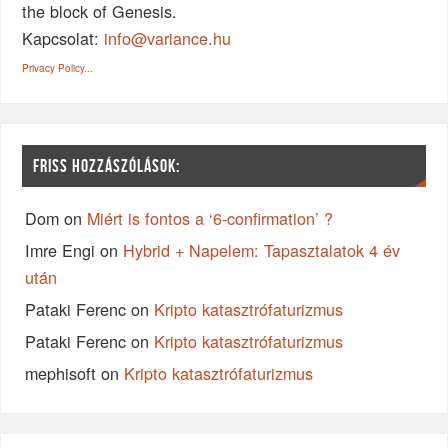
the block of Genesis.
Kapcsolat:
info@variance.hu
Privacy Policy...
FRISS HOZZÁSZÓLÁSOK:
Dom
on
Miért is fontos a ‘6-confirmation’ ?
Imre Engi
on
Hybrid + Napelem: Tapasztalatok 4 év
után
Pataki Ferenc
on
Kripto katasztrófaturizmus
Pataki Ferenc
on
Kripto katasztrófaturizmus
mephisoft
on
Kripto katasztrófaturizmus