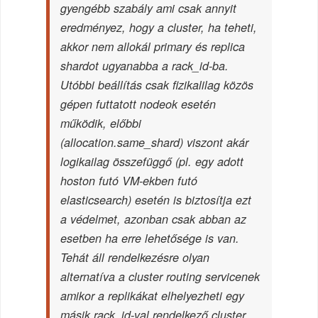
gyengébb szabály ami csak annyit
eredményez, hogy a cluster, ha teheti,
akkor nem allokál primary és replica
shardot ugyanabba a rack_id-ba.
Utóbbi beállítás csak fizikalilag közös
gépen futtatott nodeok esetén
működik, előbbi
(allocation.same_shard) viszont akár
logikailag összefüggő (pl. egy adott
hoston futó VM-ekben futó
elasticsearch) esetén is biztosítja ezt
a védelmet, azonban csak abban az
esetben ha erre lehetősége is van.
Tehát áll rendelkezésre olyan
alternatíva a cluster routing servicenek
amikor a replikákat elhelyezheti egy
másik rack_id-val rendelkező cluster