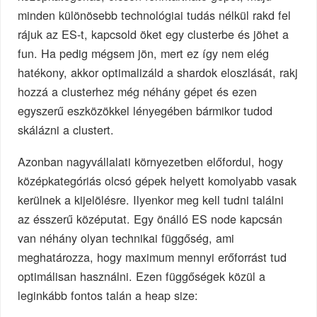
minden különösebb technológiai tudás nélkül rakd fel
rájuk az ES-t, kapcsold öket egy clusterbe és jöhet a
fun. Ha pedig mégsem jön, mert ez így nem elég
hatékony, akkor optimalizáld a shardok eloszlását, rakj
hozzá a clusterhez még néhány gépet és ezen
egyszerű eszközökkel lényegében bármikor tudod
skálázni a clustert.
Azonban nagyvállalati környezetben előfordul, hogy
középkategóriás olcsó gépek helyett komolyabb vasak
kerülnek a kijelölésre. Ilyenkor meg kell tudni találni
az ésszerű középutat. Egy önálló ES node kapcsán
van néhány olyan technikai függőség, ami
meghatározza, hogy maximum mennyi erőforrást tud
optimálisan használni. Ezen függőségek közül a
leginkább fontos talán a heap size: