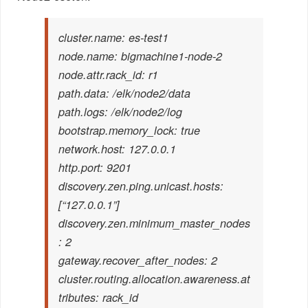
cluster.name: es-test1
node.name: bigmachine1-node-2
node.attr.rack_id: r1
path.data: /elk/node2/data
path.logs: /elk/node2/log
bootstrap.memory_lock: true
network.host: 127.0.0.1
http.port: 9201
discovery.zen.ping.unicast.hosts:
[“127.0.0.1”]
discovery.zen.minimum_master_nodes
: 2
gateway.recover_after_nodes: 2
cluster.routing.allocation.awareness.at
tributes: rack_id