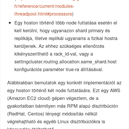
h/reference/current/modules-
threadpool.html#processors
)
Egy hoston történő több node futtatása esetén el
kell kerülni, hogy ugyanazon shard primary és
replikája, illetve replikái ugyanarra a fizikai hostra
kerüljenek. Az ehhez szükséges ellenőrzés
kikényszeríthető a rack_id-val, vagy a
settingcluster.routing.allocation.same_shard.host
konfigurációs paraméter true-ra állításával.
Alábbiakban bemutatok egy konkrét implementációt az
egy hoston történő két node futtatására. Ezt egy AWS
(Amazon EC2 cloud) gépen végeztem, de a
gyakorlatban bármilyen más RPM alapú disztribúción
(RedHat, Centos) lényegi módosítás nélkül
végrehajtható és egyéb Linux disztribúciókra is