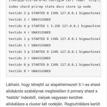
[root@ip-172-30-0-45 config]# curl -XGET "http://lo
index shard prirep state docs store ip node
testidx 2 p STARTED 0 130b 127.0.0.1 bigmachine1-no
testidx 2 r UNASSIGNED
testidx 4 p STARTED 1 3.1kb 127.0.0.1 bigmachine1-n
testidx 4 r UNASSIGNED
testidx 1 p STARTED 0 130b 127.0.0.1 bigmachine1-no
testidx 1 r UNASSIGNED
testidx 3 p STARTED 0 130b 127.0.0.1 bigmachine1-no
testidx 3 r UNASSIGNED
testidx 0 p STARTED 0 130b 127.0.0.1 bigmachine1-no
testidx 0 r UNASSIGNED
Látható, hogy létrejött az alapértelmezett 5:1-es shard
allokációs szabálynak megfelelően 5 primary shard a
“testidx” indexből, melyek vegyesen kerültek
allokálásra a cluster két nodeján. Regisztrálásra került