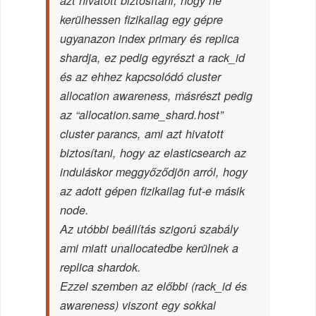
azt hivatott biztosítani, hogy ne
kerülhessen fizikailag egy gépre
ugyanazon index primary és replica
shardja, ez pedig egyrészt a rack_id
és az ehhez kapcsolódó cluster
allocation awareness, másrészt pedig
az “allocation.same_shard.host”
cluster parancs, ami azt hivatott
biztosítani, hogy az elasticsearch az
induláskor meggyőződjön arról, hogy
az adott gépen fizikailag fut-e másik
node.
Az utóbbi beállítás szigorú szabály
ami miatt unallocatedbe kerülnek a
replica shardok.
Ezzel szemben az előbbi (rack_id és
awareness) viszont egy sokkal