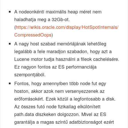
A nodeonkénti maximális heap méret nem
haladhatja meg a 32Gb-ot.
(
https://wikis.oracle.com/display/HotSpotInternals/
CompressedOops
)
A nagy host szabad memóriájának lehetőleg
legalább a fele maradjon szabadon, hogy azt a
Lucene motor tudja használni a fileok cachelésére.
Ez nagyon fontos az ES performanciája
szempontjából.
Fontos, hogy amennyiben több node fut egy
hoston, akkor azok nem versenyezzenek az
erőforrásokért. Ezek közül a legfontosabb a disk.
Az összes futó node fizikailag elkülönített
path.data diszkeken dolgozzon. Mivel az ES
garantálja a magas szintű adatbiztonságot ezért