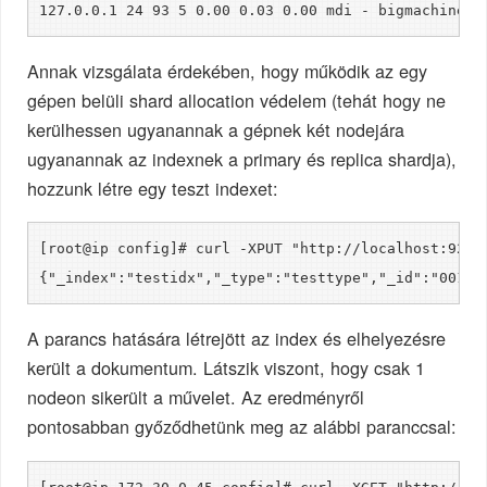
127.0.0.1 24 93 5 0.00 0.03 0.00 mdi - bigmachine1-
Annak vizsgálata érdekében, hogy működik az egy
gépen belüli shard allocation védelem (tehát hogy ne
kerülhessen ugyanannak a gépnek két nodejára
ugyanannak az indexnek a primary és replica shardja),
hozzunk létre egy teszt indexet:
[root@ip config]# curl -XPUT "http://localhost:9200
{"_index":"testidx","_type":"testtype","_id":"001",
A parancs hatására létrejött az index és elhelyezésre
került a dokumentum. Látszik viszont, hogy csak 1
nodeon sikerült a művelet. Az eredményről
pontosabban győződhetünk meg az alábbi paranccsal: