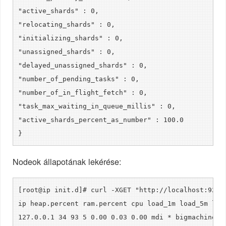
"active_shards" : 0,
"relocating_shards" : 0,
"initializing_shards" : 0,
"unassigned_shards" : 0,
"delayed_unassigned_shards" : 0,
"number_of_pending_tasks" : 0,
"number_of_in_flight_fetch" : 0,
"task_max_waiting_in_queue_millis" : 0,
"active_shards_percent_as_number" : 100.0
}
Nodeok állapotának lekérése:
[root@ip init.d]# curl -XGET "http://localhost:9200
ip heap.percent ram.percent cpu load_1m load_5m loa
127.0.0.1 34 93 5 0.00 0.03 0.00 mdi * bigmachine1-