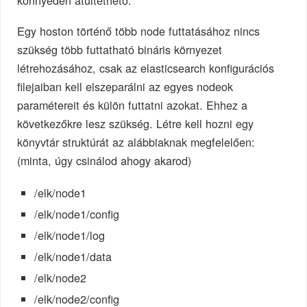
könnyedén átültethető.
Egy hoston történő több node futtatásához nincs
szükség több futtatható bináris környezet
létrehozásához, csak az elasticsearch konfigurációs
filejaiban kell elszeparálni az egyes nodeok
paramétereit és külön futtatni azokat. Ehhez a
következőkre lesz szükség. Létre kell hozni egy
könyvtár struktúrát az alábbiaknak megfelelően:
(minta, úgy csinálod ahogy akarod)
/elk/node1
/elk/node1/config
/elk/node1/log
/elk/node1/data
/elk/node2
/elk/node2/config