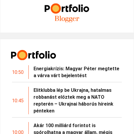
Energiakrízis: Magyar Péter megtette
10:50
a várva várt bejelentést
Elitklubba lép be Ukrajna, hatalmas
robbanást előztek meg a NATO
10:45
repterén – Ukrajnai háborús híreink
pénteken
Akár 100 milliárd forintot is
10:00
spórolhatna a magyar állam, mégis