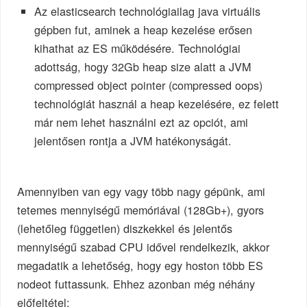
Az elasticsearch technológiailag java virtuális
gépben fut, aminek a heap kezelése erősen
kihathat az ES működésére. Technológiai
adottság, hogy 32Gb heap size alatt a JVM
compressed object pointer (compressed oops)
technológiát használ a heap kezelésére, ez felett
már nem lehet használni ezt az opciót, ami
jelentősen rontja a JVM hatékonyságát.
Amennyiben van egy vagy több nagy gépünk, ami
tetemes mennyiségű memóriával (128Gb+), gyors
(lehetőleg független) diszkekkel és jelentős
mennyiségű szabad CPU idővel rendelkezik, akkor
megadatik a lehetőség, hogy egy hoston több ES
nodeot futtassunk. Ehhez azonban még néhány
előfeltétel: