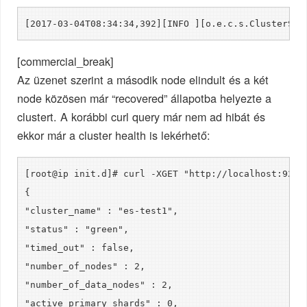
[2017-03-04T08:34:34,392][INFO ][o.e.c.s.ClusterSer
[commercial_break]
Az üzenet szerint a második node elindult és a két
node közösen már “recovered” állapotba helyezte a
clustert. A korábbi curl query már nem ad hibát és
ekkor már a cluster health is lekérhető:
[root@ip init.d]# curl -XGET "http://localhost:9200
{
"cluster_name" : "es-test1",
"status" : "green",
"timed_out" : false,
"number_of_nodes" : 2,
"number_of_data_nodes" : 2,
"active_primary_shards" : 0,