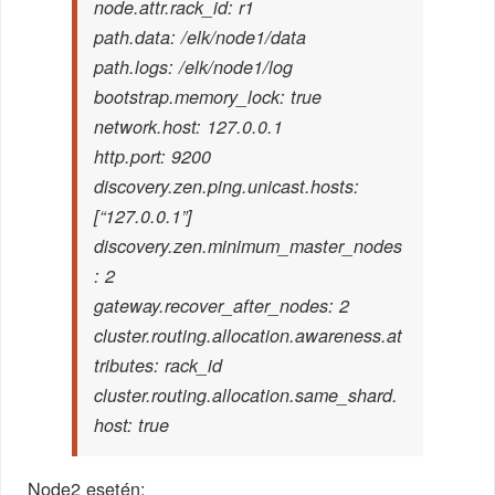
node.attr.rack_id: r1
path.data: /elk/node1/data
path.logs: /elk/node1/log
bootstrap.memory_lock: true
network.host: 127.0.0.1
http.port: 9200
discovery.zen.ping.unicast.hosts:
[“127.0.0.1”]
discovery.zen.minimum_master_nodes
: 2
gateway.recover_after_nodes: 2
cluster.routing.allocation.awareness.at
tributes: rack_id
cluster.routing.allocation.same_shard.
host: true
Node2 esetén: