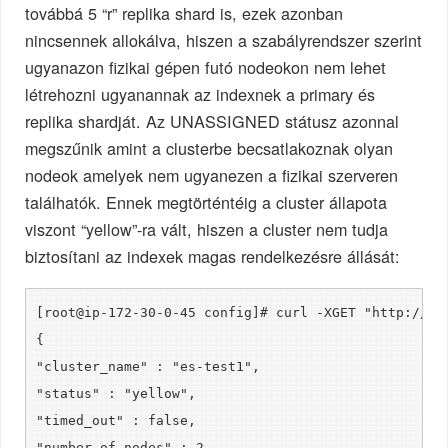
továbbá 5 “r” replika shard is, ezek azonban
nincsennek allokálva, hiszen a szabályrendszer szerint
ugyanazon fizikai gépen futó nodeokon nem lehet
létrehozni ugyanannak az indexnek a primary és
replika shardját. Az UNASSIGNED státusz azonnal
megszűnik amint a clusterbe becsatlakoznak olyan
nodeok amelyek nem ugyanezen a fizikai szerveren
találhatók. Ennek megtörténtéig a cluster állapota
viszont “yellow”-ra vált, hiszen a cluster nem tudja
biztosítani az indexek magas rendelkezésre állását:
[root@ip-172-30-0-45 config]# curl -XGET "http://lo
{
"cluster_name" : "es-test1",
"status" : "yellow",
"timed_out" : false,
"number_of_nodes" : 2,