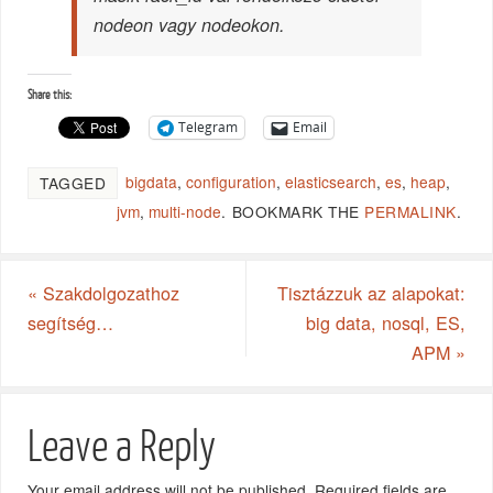
nodeon vagy nodeokon.
Share this:
Telegram
Email
bigdata
,
configuration
,
elasticsearch
,
es
,
heap
,
TAGGED
jvm
,
multi-node
.
BOOKMARK THE
PERMALINK
.
«
Szakdolgozathoz
Tisztázzuk az alapokat:
segítség…
big data, nosql, ES,
APM
»
Leave a Reply
Your email address will not be published.
Required fields are