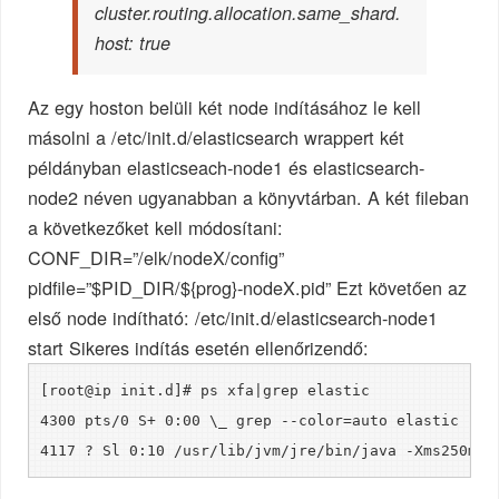
cluster.routing.allocation.same_shard.
host: true
Az egy hoston belüli két node indításához le kell
másolni a /etc/init.d/elasticsearch wrappert két
példányban elasticseach-node1 és elasticsearch-
node2 néven ugyanabban a könyvtárban. A két fileban
a következőket kell módosítani:
CONF_DIR=”/elk/nodeX/config”
pidfile=”$PID_DIR/${prog}-nodeX.pid” Ezt követően az
első node indítható: /etc/init.d/elasticsearch-node1
start Sikeres indítás esetén ellenőrizendő:
[root@ip init.d]# ps xfa|grep elastic
4300 pts/0 S+ 0:00 \_ grep --color=auto elastic
4117 ? Sl 0:10 /usr/lib/jvm/jre/bin/java -Xms250m -