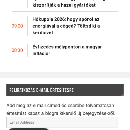
kiszorítják a hazai gyártókat
Hőkupola 2026: hogy spórol az
09:00
energiával a céged? Töltsd ki a
kérdőívet
Évtizedes mélyponton a magyar
08:30
infláció!
FELIRATKOZÁS E-MAIL ÉRTESÍTÉSRE
Add meg az e-mail címed és cserébe folyamatosan
értesítést kapsz a blogra kikerülő új bejegyzésekről.