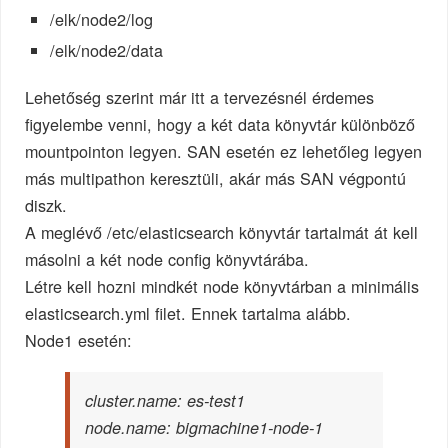
/elk/node2/log
/elk/node2/data
Lehetőség szerint már itt a tervezésnél érdemes
figyelembe venni, hogy a két data könyvtár különböző
mountpointon legyen. SAN esetén ez lehetőleg legyen
más multipathon keresztüli, akár más SAN végpontú
diszk.
A meglévő /etc/elasticsearch könyvtár tartalmát át kell
másolni a két node config könyvtárába.
Létre kell hozni mindkét node könyvtárban a minimális
elasticsearch.yml filet. Ennek tartalma alább.
Node1 esetén:
cluster.name: es-test1
node.name: bigmachine1-node-1