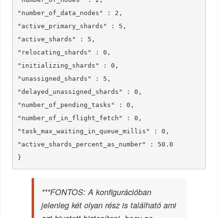
"number_of_data_nodes" : 2,
"active_primary_shards" : 5,
"active_shards" : 5,
"relocating_shards" : 0,
"initializing_shards" : 0,
"unassigned_shards" : 5,
"delayed_unassigned_shards" : 0,
"number_of_pending_tasks" : 0,
"number_of_in_flight_fetch" : 0,
"task_max_waiting_in_queue_millis" : 0,
"active_shards_percent_as_number" : 50.0
}
***FONTOS: A konfigurációban
jelenleg két olyan rész is található ami