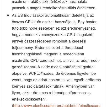
maximum raid0 diszk fürtözések használata
javasolt a magas rendelkezésre állás érdekében.
Az ES indulásakor automatikusan detektálja az
összes CPU-t és ezeket használja is. Egy hoston
futó több node esetében ez azt eredményezheti,
hogy a nodeok versenyeznek a CPU magokért,
amivel összességében romolhat a keresési
teljesítmény. Érdemes ezért a threadpool
finomhangolásnál megadni a nodeonkénti
maximális CPU core számot, amivel az adott node
gazdálkodhat. A node megállapításának gyártói
alapelve: #CPU/#nodes, de érdemes figyelembe
venni, hogy az adott hoston milyen egyéb erőforrás
igényes szolgáltatások futnak. Amennyiben van
ilyen, akkor érdemes a threadpool/processors
értéket csökkenteni.
(
http://www.elasticsearch.org/guide/en/elasticsearc