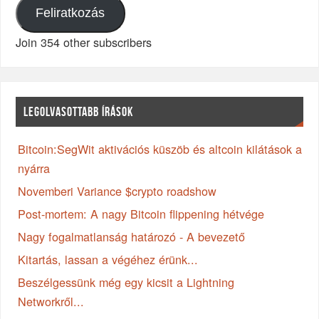
Feliratkozás
Join 354 other subscribers
LEGOLVASOTTABB ÍRÁSOK
Bitcoin:SegWit aktivációs küszöb és altcoin kilátások a
nyárra
Novemberi Variance $crypto roadshow
Post-mortem: A nagy Bitcoin flippening hétvége
Nagy fogalmatlanság határozó - A bevezető
Kitartás, lassan a végéhez érünk...
Beszélgessünk még egy kicsit a Lightning
Networkről...