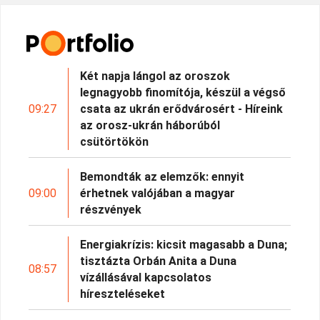
Két napja lángol az oroszok
legnagyobb finomítója, készül a végső
09:27
csata az ukrán erődvárosért - Híreink
az orosz-ukrán háborúból
csütörtökön
Bemondták az elemzők: ennyit
09:00
érhetnek valójában a magyar
részvények
Energiakrízis: kicsit magasabb a Duna;
tisztázta Orbán Anita a Duna
08:57
vízállásával kapcsolatos
híreszteléseket