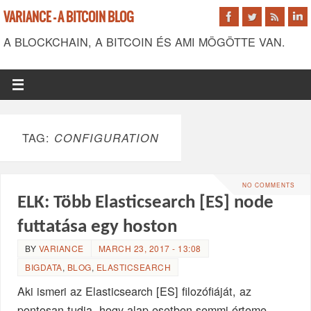
VARIANCE - A BITCOIN BLOG
A BLOCKCHAIN, A BITCOIN ÉS AMI MÖGÖTTE VAN.
TAG:
CONFIGURATION
NO COMMENTS
ELK: Több Elasticsearch [ES] node
futtatása egy hoston
BY
VARIANCE
MARCH 23, 2017 - 13:08
BIGDATA
,
BLOG
,
ELASTICSEARCH
Aki ismeri az Elasticsearch [ES] filozófiáját, az
pontosan tudja, hogy alap esetben semmi érteme