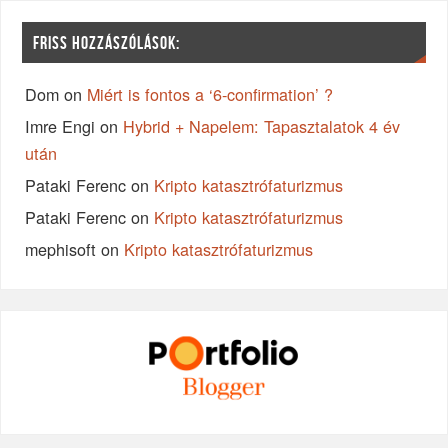
FRISS HOZZÁSZÓLÁSOK:
Dom
on
Miért is fontos a ‘6-confirmation’ ?
Imre Engi
on
Hybrid + Napelem: Tapasztalatok 4 év
után
Pataki Ferenc
on
Kripto katasztrófaturizmus
Pataki Ferenc
on
Kripto katasztrófaturizmus
mephisoft
on
Kripto katasztrófaturizmus