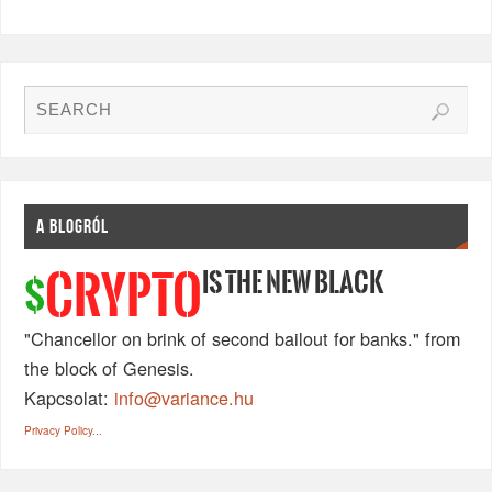
A BLOGRÓL
IS THE NEW BLACK
CRYPTO
$
"Chancellor on brink of second bailout for banks." from
the block of Genesis.
Kapcsolat:
info@variance.hu
Privacy Policy...