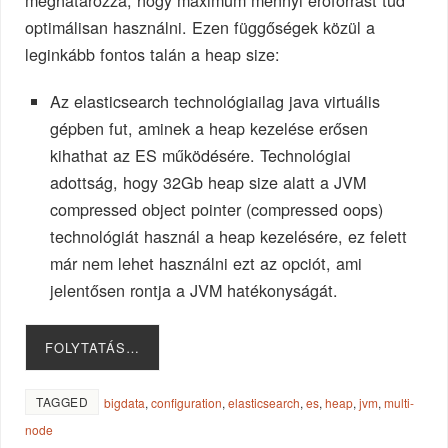
meghatározza, hogy maximum mennyi erőforrást tud
optimálisan használni. Ezen függőségek közül a
leginkább fontos talán a heap size:
Az elasticsearch technológiailag java virtuális
gépben fut, aminek a heap kezelése erősen
kihathat az ES működésére. Technológiai
adottság, hogy 32Gb heap size alatt a JVM
compressed object pointer (compressed oops)
technológiát használ a heap kezelésére, ez felett
már nem lehet használni ezt az opciót, ami
jelentősen rontja a JVM hatékonyságát.
FOLYTATÁS…
TAGGED
bigdata
,
configuration
,
elasticsearch
,
es
,
heap
,
jvm
,
multi-
node