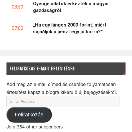
Gyenge adatok érkeztek a magyar
08:50
gazdaságról
„Ha egy lángos 2000 forint, miért
07:00
sajnáljuk a pénzt egy jó borra?”
FELIRATKOZÁS E-MAIL ÉRTESÍTÉSRE
Add meg az e-mail címed és cserébe folyamatosan
értesítést kapsz a blogra kikerülő új bejegyzésekről.
Feliratkozás
Join 354 other subscribers