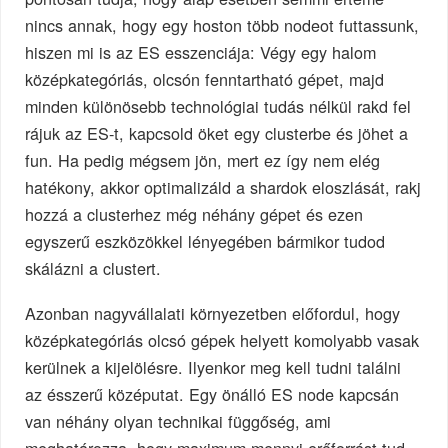
nincs annak, hogy egy hoston több nodeot futtassunk,
hiszen mi is az ES esszenciája: Végy egy halom
középkategóriás, olcsón fenntartható gépet, majd
minden különösebb technológiai tudás nélkül rakd fel
rájuk az ES-t, kapcsold öket egy clusterbe és jöhet a
fun. Ha pedig mégsem jön, mert ez így nem elég
hatékony, akkor optimalizáld a shardok eloszlását, rakj
hozzá a clusterhez még néhány gépet és ezen
egyszerű eszközökkel lényegében bármikor tudod
skálázni a clustert.
Azonban nagyvállalati környezetben előfordul, hogy
középkategóriás olcsó gépek helyett komolyabb vasak
kerülnek a kijelölésre. Ilyenkor meg kell tudni találni
az ésszerű középutat. Egy önálló ES node kapcsán
van néhány olyan technikai függőség, ami