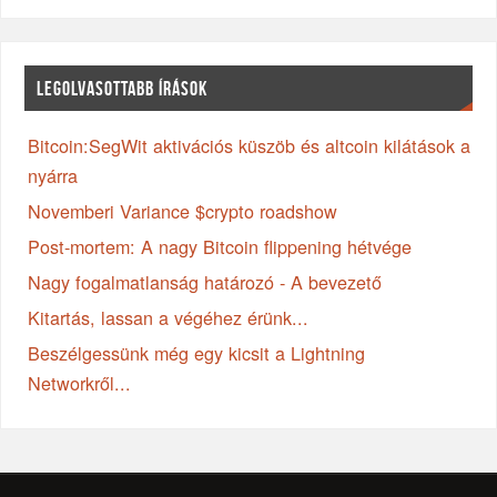
LEGOLVASOTTABB ÍRÁSOK
Bitcoin:SegWit aktivációs küszöb és altcoin kilátások a
nyárra
Novemberi Variance $crypto roadshow
Post-mortem: A nagy Bitcoin flippening hétvége
Nagy fogalmatlanság határozó - A bevezető
Kitartás, lassan a végéhez érünk...
Beszélgessünk még egy kicsit a Lightning
Networkről...