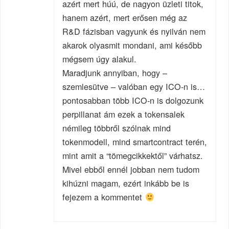
azért mert húú, de nagyon üzleti titok,
hanem azért, mert erősen még az
R&D fázisban vagyunk és nyilván nem
akarok olyasmit mondani, ami később
mégsem úgy alakul.
Maradjunk annyiban, hogy –
szemlesütve – valóban egy ICO-n is…
pontosabban több ICO-n is dolgozunk
perpillanat ám ezek a tokensalek
némileg többről szólnak mind
tokenmodell, mind smartcontract terén,
mint amit a “tömegcikkektől” várhatsz.
Mivel ebből ennél jobban nem tudom
kihúzni magam, ezért inkább be is
fejezem a kommentet