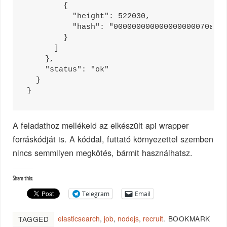
        {

          "height": 522030, 

          "hash": "000000000000000000070a396
        }

      ]

    }, 

    "status": "ok"

  }

}
A feladathoz mellékeld az elkészült api wrapper
forráskódját is. A kóddal, futtató környezettel szemben
nincs semmilyen megkötés, bármit használhatsz.
Share this:
Telegram
Email
elasticsearch
,
job
,
nodejs
,
recruit
.
BOOKMARK
TAGGED