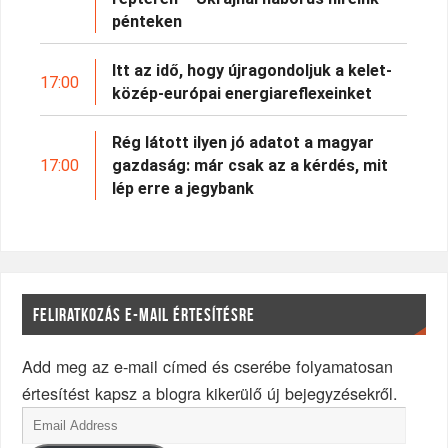
pénteken
Itt az idő, hogy újragondoljuk a kelet-
17:00
közép-európai energiareflexeinket
Rég látott ilyen jó adatot a magyar
17:00
gazdaság: már csak az a kérdés, mit
lép erre a jegybank
FELIRATKOZÁS E-MAIL ÉRTESÍTÉSRE
Add meg az e-mail címed és cserébe folyamatosan
értesítést kapsz a blogra kikerülő új bejegyzésekről.