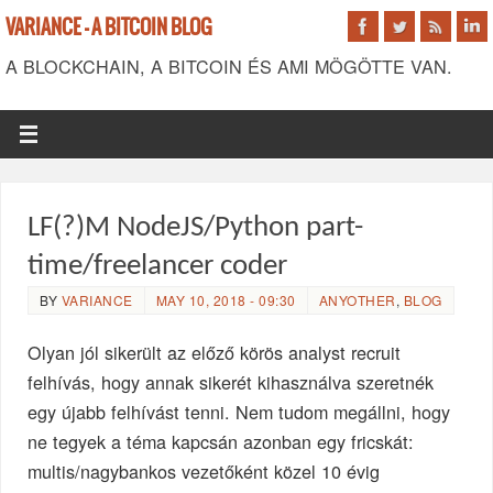
VARIANCE - A BITCOIN BLOG
A BLOCKCHAIN, A BITCOIN ÉS AMI MÖGÖTTE VAN.
LF(?)M NodeJS/Python part-
time/freelancer coder
BY
VARIANCE
MAY 10, 2018 - 09:30
ANYOTHER
,
BLOG
Olyan jól sikerült az előző körös analyst recruit
felhívás, hogy annak sikerét kihasználva szeretnék
egy újabb felhívást tenni. Nem tudom megállni, hogy
ne tegyek a téma kapcsán azonban egy fricskát:
multis/nagybankos vezetőként közel 10 évig