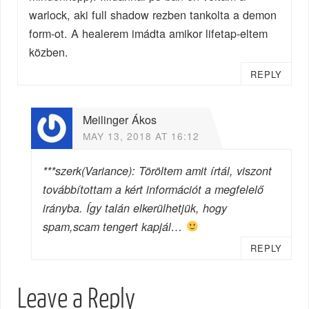
warlock, aki full shadow rezben tankolta a demon
form-ot. A healerem imádta amikor lifetap-eltem
közben.
REPLY
Meilinger Ákos
MAY 13, 2018 AT 16:12
***szerk(Variance): Töröltem amit írtál, viszont
továbbítottam a kért információt a megfelelő
irányba. Így talán elkerülhetjük, hogy
spam,scam tengert kapjál…
REPLY
Leave a Reply