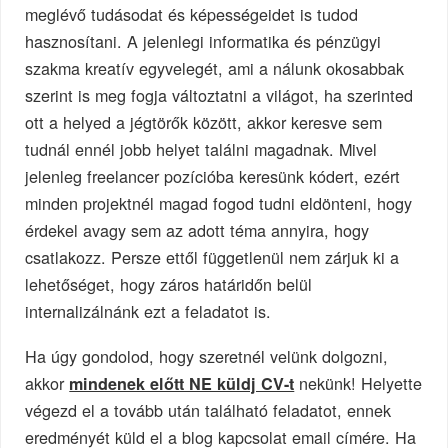
meglévő tudásodat és képességeidet is tudod
hasznosítani. A jelenlegi informatika és pénzügyi
szakma kreatív egyvelegét, ami a nálunk okosabbak
szerint is meg fogja változtatni a világot, ha szerinted
ott a helyed a jégtörők között, akkor keresve sem
tudnál ennél jobb helyet találni magadnak. Mivel
jelenleg freelancer pozícióba keresünk kódert, ezért
minden projektnél magad fogod tudni eldönteni, hogy
érdekel avagy sem az adott téma annyira, hogy
csatlakozz. Persze ettől függetlenül nem zárjuk ki a
lehetőséget, hogy záros határidőn belül
internalizálnánk ezt a feladatot is.
Ha úgy gondolod, hogy szeretnél velünk dolgozni,
akkor
nekünk! Helyette
mindenek előtt NE küldj CV-t
végezd el a tovább után található feladatot, ennek
eredményét küld el a blog kapcsolat email címére. Ha