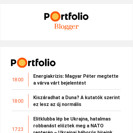
Energiakrízis: Magyar Péter megtette
18:00
a várva várt bejelentést
Kiszáradhat a Duna? A kutatók szerint
18:00
ez lesz az új normális
Elitklubba lép be Ukrajna, hatalmas
robbanást előztek meg a NATO
17:23
repterén – Ukrajnai háborús híreink