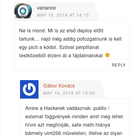
variance
MAY 10, 2018 AT 14:15
Ne is mond. Mi is az első deploy előtt
tartunk… najó még addig pofozgatnunk is kell
egy picit a kódot. Szóval perpillanat
testközelből érzem át a fájdalmatokat
REPLY
Gábor Kovács
MAY 10, 2018 AT 15:42
Amire a Hackerek vadásznak: public /
external függvények minden amit meg lehet
hívni azt meghívják, safe math hiánya
bármely uint256 műveleten, illetve az olyan