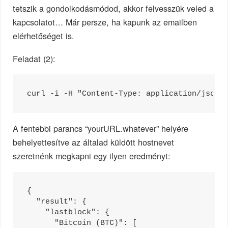
tetszik a gondolkodásmódod, akkor felvesszük veled a
kapcsolatot… Már persze, ha kapunk az emailben
elérhetőséget is.
Feladat (2):
A fentebbi parancs “yourURL.whatever” helyére
behelyettesítve az általad küldött hostnevet
szeretnénk megkapni egy ilyen eredményt:
{

  "result": {

    "lastblock": {

      "Bitcoin (BTC)": [
