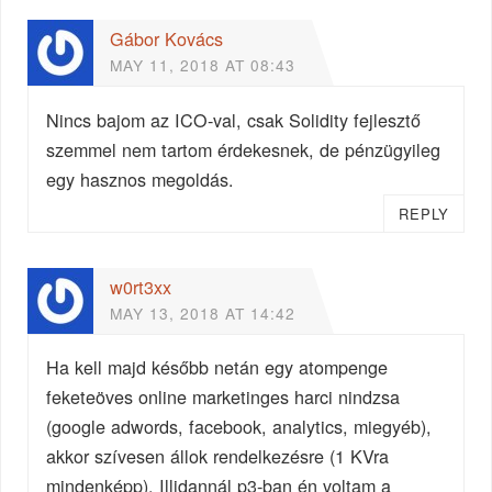
Gábor Kovács
MAY 11, 2018 AT 08:43
Nincs bajom az ICO-val, csak Solidity fejlesztő
szemmel nem tartom érdekesnek, de pénzügyileg
egy hasznos megoldás.
REPLY
w0rt3xx
MAY 13, 2018 AT 14:42
Ha kell majd később netán egy atompenge
feketeöves online marketinges harci nindzsa
(google adwords, facebook, analytics, miegyéb),
akkor szívesen állok rendelkezésre (1 KVra
mindenképp). Illidannál p3-ban én voltam a