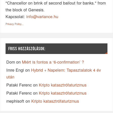
"Chancellor on brink of second bailout for banks." from
the block of Genesis.
Kapcsolat:
info@variance.hu
Privacy Policy...
FRISS HOZZÁSZÓLÁSOK:
Dom
on
Miért is fontos a ‘6-confirmation’ ?
Imre Engi
on
Hybrid + Napelem: Tapasztalatok 4 év
után
Pataki Ferenc
on
Kripto katasztrófaturizmus
Pataki Ferenc
on
Kripto katasztrófaturizmus
mephisoft
on
Kripto katasztrófaturizmus