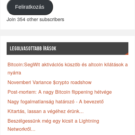
Feliratkozás
Join 354 other subscribers
LEGOLVASOTTABB ÍRÁSOK
Bitcoin:SegWit aktivációs küszöb és altcoin kilátások a
nyárra
Novemberi Variance $crypto roadshow
Post-mortem: A nagy Bitcoin flippening hétvége
Nagy fogalmatlanság határozó - A bevezető
Kitartás, lassan a végéhez érünk...
Beszélgessünk még egy kicsit a Lightning
Networkről...