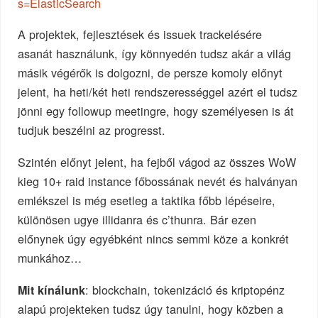
s=ElasticSearch
A projektek, fejlesztések és issuek trackelésére
asanát használunk, így könnyedén tudsz akár a világ
másik végérők is dolgozni, de persze komoly előnyt
jelent, ha heti/két heti rendszerességgel azért el tudsz
jönni egy followup meetingre, hogy személyesen is át
tudjuk beszélni az progresst.
Szintén előnyt jelent, ha fejből vágod az összes WoW
kieg 10+ raid instance főbossának nevét és halványan
emlékszel is még esetleg a taktika főbb lépéseire,
különösen ugye illidanra és c’thunra. Bár ezen
előnynek úgy egyébként nincs semmi köze a konkrét
munkához…
: blockchain, tokenizáció és kriptopénz
Mit kínálunk
alapú projekteken tudsz úgy tanulni, hogy közben a