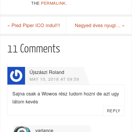
THE
PERMALINK
.
«
Pied Piper ICO indul!!!
Negyed éves nyugi…
»
11 Comments
Újszászi Roland
MAY 10, 2018 AT 09:59
Sajna csak a Wowos rész tudom hozni de azt ugy
látom kevés
REPLY
variance