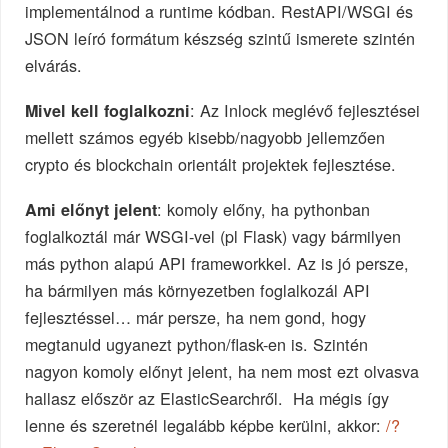
implementálnod a runtime kódban. RestAPI/WSGI és
JSON leíró formátum készség szintű ismerete szintén
elvárás.
: Az Inlock meglévő fejlesztései
Mivel kell foglalkozni
mellett számos egyéb kisebb/nagyobb jellemzően
crypto és blockchain orientált projektek fejlesztése.
: komoly előny, ha pythonban
Ami előnyt jelent
foglalkoztál már WSGI-vel (pl Flask) vagy bármilyen
más python alapú API frameworkkel. Az is jó persze,
ha bármilyen más környezetben foglalkozál API
fejlesztéssel… már persze, ha nem gond, hogy
megtanuld ugyanezt python/flask-en is. Szintén
nagyon komoly előnyt jelent, ha nem most ezt olvasva
hallasz először az ElasticSearchről. Ha mégis így
lenne és szeretnél legalább képbe kerülni, akkor:
/?