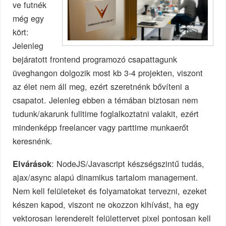
ve futnék
még egy
kört:
Jelenleg
bejáratott frontend programozó csapattagunk
üveghangon dolgozik most kb 3-4 projekten, viszont
az élet nem áll meg, ezért szeretnénk bővíteni a
csapatot. Jelenleg ebben a témában biztosan nem
tudunk/akarunk fulltime foglalkoztatni valakit, ezért
mindenképp freelancer vagy parttime munkaerőt
keresnénk.
: NodeJS/Javascript készségszintű tudás,
Elvárások
ajax/async alapú dinamikus tartalom management.
Nem kell felületeket és folyamatokat tervezni, ezeket
készen kapod, viszont ne okozzon kihívást, ha egy
vektorosan lerenderelt felülettervet pixel pontosan kell