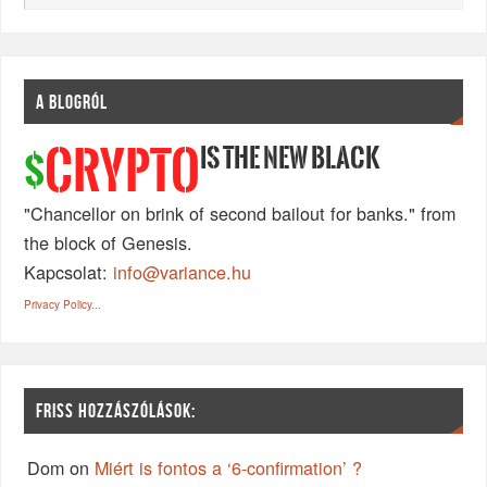
A BLOGRÓL
IS THE NEW BLACK
CRYPTO
$
"Chancellor on brink of second bailout for banks." from
the block of Genesis.
Kapcsolat:
info@variance.hu
Privacy Policy...
FRISS HOZZÁSZÓLÁSOK:
Dom
on
Miért is fontos a ‘6-confirmation’ ?