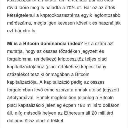
rövid időre meg is haladta a 70%-ot. Bár ez az érték
kétségtelenül a kriptoökoszisztéma egyik legfontosabb
mérőszáma, mégis igen kevesen követik és használják
ezt bármire is.
? Ez a szám azt
Mi is a Bitcoin dominancia index
mutatja, hogy az összes tőzsdéken jegyzett és
forgalommal rendelkező kriptoeszköz teljes piaci
kapitalizációjához (piaci értékéhez) képest hány
százalékot tesz ki önmagában a Bitcoin
kapitalizációja. A kapitalizáció pedig az összes
forgalomban levő érme szorzata annak utolsó jegyzett
árfolyamával. Ennek megfelelően jelenleg a Bitcoin
piaci kapitalizáció jelenleg éppen 182 milliárd dolláron
áll, míg második helyen az Ethereum áll 20 milliárd
dolláros össz piaci értékkel.