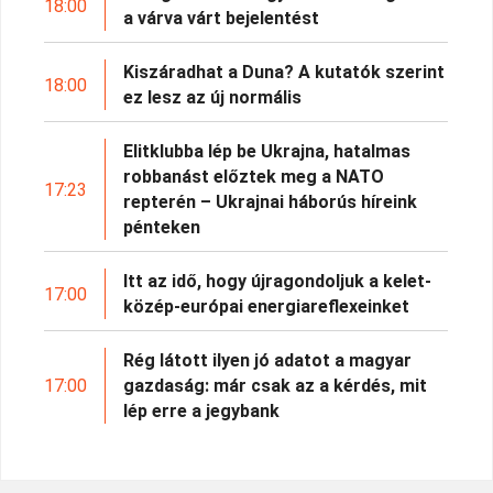
18:00
a várva várt bejelentést
Kiszáradhat a Duna? A kutatók szerint
18:00
ez lesz az új normális
Elitklubba lép be Ukrajna, hatalmas
robbanást előztek meg a NATO
17:23
repterén – Ukrajnai háborús híreink
pénteken
Itt az idő, hogy újragondoljuk a kelet-
17:00
közép-európai energiareflexeinket
Rég látott ilyen jó adatot a magyar
17:00
gazdaság: már csak az a kérdés, mit
lép erre a jegybank