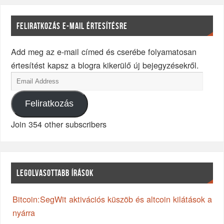
FELIRATKOZÁS E-MAIL ÉRTESÍTÉSRE
Add meg az e-mail címed és cserébe folyamatosan
értesítést kapsz a blogra kikerülő új bejegyzésekről.
Feliratkozás
Join 354 other subscribers
LEGOLVASOTTABB ÍRÁSOK
Bitcoin:SegWit aktivációs küszöb és altcoin kilátások a
nyárra