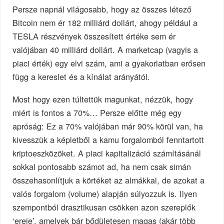
Persze napnál világosabb, hogy az összes létező
Bitcoin nem ér 182 milliárd dollárt, ahogy például a
TESLA részvények összesített értéke sem ér
valójában 40 milliárd dollárt. A marketcap (vagyis a
piaci érték) egy elvi szám, ami a gyakorlatban erősen
függ a kereslet és a kínálat arányától.
Most hogy ezen túltettük magunkat, nézzük, hogy
miért is fontos a 70%… Persze előtte még egy
apróság: Ez a 70% valójában már 90% körül van, ha
kivesszük a képletből a kamu forgalomból fenntartott
kriptoeszközöket. A piaci kapitalizáció számításánál
sokkal pontosabb számot ad, ha nem csak simán
összehasonlítjuk a körtéket az almákkal, de azokat a
valós forgalom (volume) alapján súlyozzuk is. Ilyen
szempontból drasztikusan csökken azon szereplők
‘ereje’, amelyek bár bődületesen magas (akár több