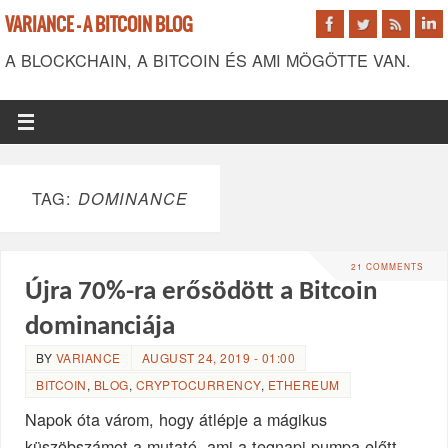
VARIANCE - A BITCOIN BLOG
A BLOCKCHAIN, A BITCOIN ÉS AMI MÖGÖTTE VAN.
TAG:
DOMINANCE
21 COMMENTS
Újra 70%-ra erősödött a Bitcoin
dominanciája
BY
VARIANCE
AUGUST 24, 2019 - 01:00
BITCOIN
,
BLOG
,
CRYPTOCURRENCY
,
ETHEREUM
Napok óta várom, hogy átlépje a mágikus
küszöbszámot a mutató, ami a tegnapi pumpa előtt