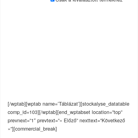
[/wptab][wptab name=’Táblázat’][stockalyse_datatable
comp_id=103][/wptab][end_wptabset location=”top”
prevnext=”1″ prevtext=”« Előző” nexttext=”Következő
»”][commercial_break]