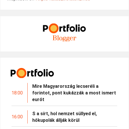
Mire Magyarország lecseréli a
18:00
forintot, pont kukázzák a most ismert
eurót
S a sírt, hol nemzet süllyed el,
16:00
hőkupolák állják körül