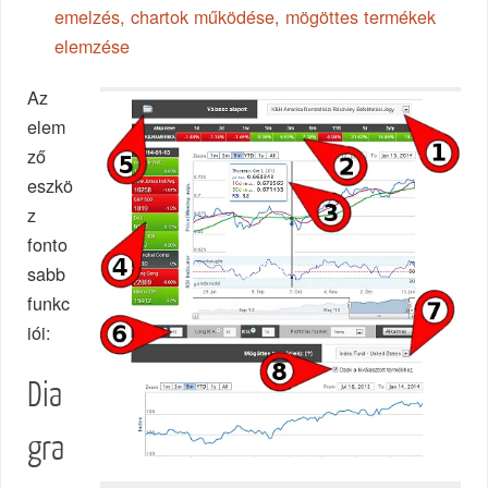
emelzés, chartok működése, mögöttes termékek
elemzése
Az
elem
ző
eszkö
z
fonto
sabb
funkc
iói:
Dia
gra