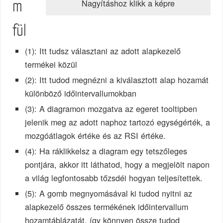
Nagyításhoz klikk a képre
m
fül
(1): Itt tudsz választani az adott alapkezelő
termékei közül
(2): Itt tudod megnézni a kiválasztott alap hozamát
különböző időintervallumokban
(3): A diagramon mozgatva az egeret tooltipben
jelenik meg az adott naphoz tartozó egységérték, a
mozgóátlagok értéke és az RSI értéke.
(4): Ha ráklikkelsz a diagram egy tetszőleges
pontjára, akkor itt láthatod, hogy a megjelölt napon
a világ legfontosabb tőzsdéi hogyan teljesítettek.
(5): A gomb megnyomásával ki tudod nyitni az
alapkezelő összes termékének időintervallum
hozamtáblázatát, így könnyen össze tudod