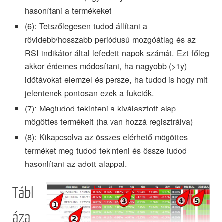
hasonítani a termékeket
(6): Tetszőlegesen tudod állítani a
rövidebb/hosszabb periódusú mozgóátlag és az
RSI indikátor által lefedett napok számát. Ezt főleg
akkor érdemes módosítani, ha nagyobb (>1y)
időtávokat elemzel és persze, ha tudod is hogy mit
jelentenek pontosan ezek a fukciók.
(7): Megtudod tekinteni a kiválasztott alap
mögöttes termékeit (ha van hozzá regisztrálva)
(8): Kikapcsolva az összes elérhető mögöttes
terméket meg tudod tekinteni és össze tudod
hasonlítani az adott alappal.
Tábl
áza