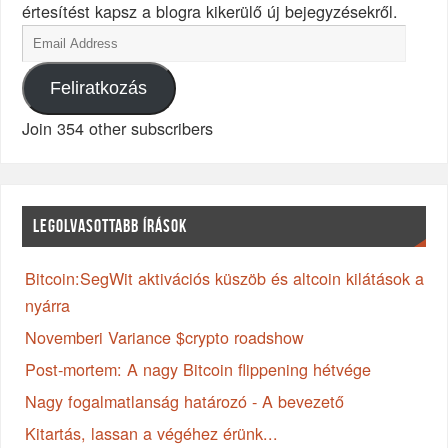
értesítést kapsz a blogra kikerülő új bejegyzésekről.
Feliratkozás
Join 354 other subscribers
LEGOLVASOTTABB ÍRÁSOK
Bitcoin:SegWit aktivációs küszöb és altcoin kilátások a
nyárra
Novemberi Variance $crypto roadshow
Post-mortem: A nagy Bitcoin flippening hétvége
Nagy fogalmatlanság határozó - A bevezető
Kitartás, lassan a végéhez érünk...