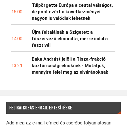
Túlpörgette Európa a ceutai válságot,
15:00
de pont ezért a következményei
nagyon is valódiak lehetnek
Újra feltalálnák a Szigetet: a
14:00
főszervező elmondta, merre indul a
fesztivál
Baka Andrást jelöli a Tisza-frakció
13:21
köztársasági elnöknek - Mutatjuk,
mennyire felel meg az elvárásoknak
FELIRATKOZÁS E-MAIL ÉRTESÍTÉSRE
Add meg az e-mail címed és cserébe folyamatosan