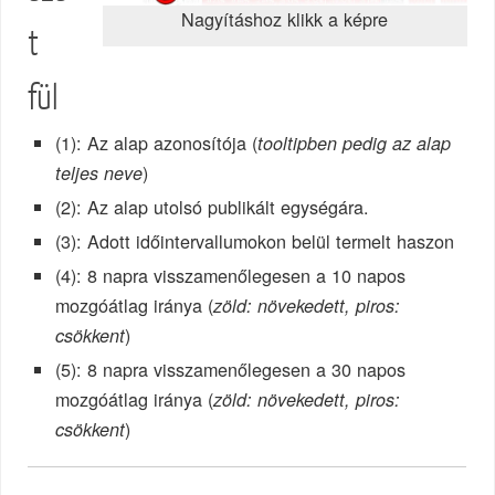
Nagyításhoz klikk a képre
t
fül
(1): Az alap azonosítója (
tooltipben pedig az alap
)
teljes neve
(2): Az alap utolsó publikált egységára.
(3): Adott időintervallumokon belül termelt haszon
(4): 8 napra visszamenőlegesen a 10 napos
mozgóátlag iránya (
zöld: növekedett, piros:
)
csökkent
(5): 8 napra visszamenőlegesen a 30 napos
mozgóátlag iránya (
zöld: növekedett, piros:
)
csökkent