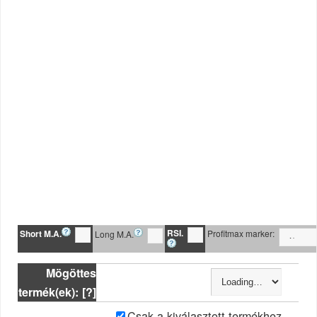
RSI.
Short M.A.
Profitmax marker:
Long M.A.
Mögöttes
termék(ek): [?]
Csak a kiválasztott termékhez