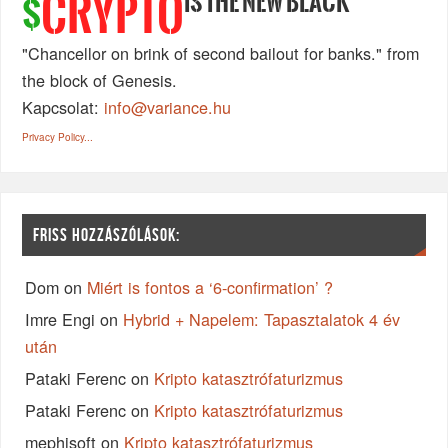
IS THE NEW BLACK
CRYPTO
$
"Chancellor on brink of second bailout for banks." from
the block of Genesis.
Kapcsolat:
info@variance.hu
Privacy Policy...
FRISS HOZZÁSZÓLÁSOK:
Dom
on
Miért is fontos a ‘6-confirmation’ ?
Imre Engi
on
Hybrid + Napelem: Tapasztalatok 4 év
után
Pataki Ferenc
on
Kripto katasztrófaturizmus
Pataki Ferenc
on
Kripto katasztrófaturizmus
mephisoft
on
Kripto katasztrófaturizmus