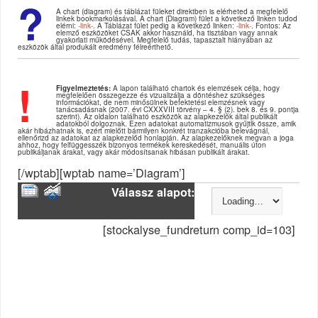
?
A chart (diagram) és táblázat füleket direktben is elérheted a megfelelő
linkek bookmarkolásával. A chart (Diagram) fület a következő linken tudod
elérni:
-link-
. A Táblázat fület pedig a következő linken:
-link-
. Fontos: Az
elemző eszközöket CSAK akkor használd, ha tisztában vagy annak
gyakorlati működésével. Megfelelő tudás, tapasztalt hiányában az
eszközök által produkált eredmény félreérthető.
!
Figyelmeztetés:
A lapon található chartok és elemzések célja, hogy
megfelelően összegezze és vizualizálja a döntéshez szükséges
információkat, de nem minősülnek befektetési elemzésnek vagy
tanácsadásnak (2007. évi CXXXVIII törvény – 4. § (2). bek 8. és 9. pontja
szerint). Az oldalon található eszközök az alapkezelők által publikált
adatokból dolgoznak. Ezen adatokat automatizmusok gyűjtik össze, amik
akár hibázhatnak is, ezért mielőtt bármilyen konkrét tranzakcióba belevágnál,
ellenőrizd az adatokat az alapkezelőd honlapján. Az alapkezelőknek megvan a joga
ahhoz, hogy felfüggesszék bizonyos termékek kereskedését, manuális úton
publikáljanak árakat, vagy akár módosítsanak hibásan publikált árakat.
[/wptab][wptab name=’Diagram’]
Válassz alapot:
[stockalyse_fundreturn comp_id=103]