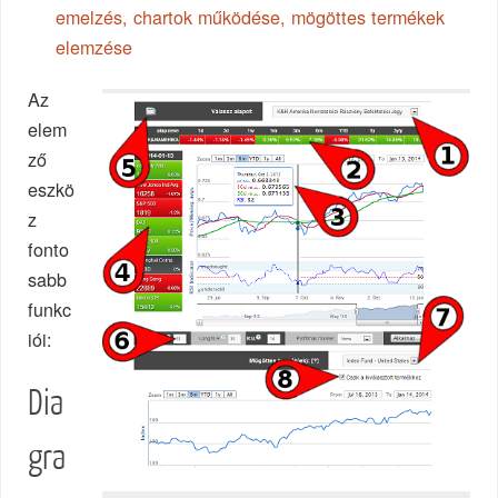
emelzés, chartok működése, mögöttes termékek
elemzése
Az
elem
ző
eszkö
z
fonto
sabb
funkc
iói:
Dia
gra