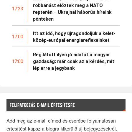
robbanást előztek meg a NATO
17:23
repterén – Ukrajnai háborús híreink
pénteken
Itt az idő, hogy újragondoljuk a kelet-
17:00
közép-európai energiareflexeinket
Rég látott ilyen jó adatot a magyar
17:00
gazdaság: már csak az a kérdés, mit
lép erre a jegybank
FELIRATKOZÁS E-MAIL ÉRTESÍTÉSRE
Add meg az e-mail címed és cserébe folyamatosan
értesítést kapsz a blogra kikerülő új bejegyzésekről.