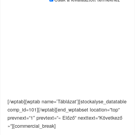
[/wptab][wptab name=’Táblázat’][stockalyse_datatable
comp_id=101][/wptab][end_wptabset location=”top”
prevnext=”1″ prevtext=”« Előző” nexttext=”Következő
»”][commercial_break]