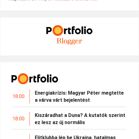
Energiakrízis: Magyar Péter megtette
18:00
a várva várt bejelentést
Kiszáradhat a Duna? A kutatók szerint
18:00
ez lesz az új normális
Elitklubba lép be Ukrajna, hatalmas