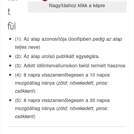
Nagyításhoz klikk a képre
t
fül
(1): Az alap azonosítója (
tooltipben pedig az alap
)
teljes neve
(2): Az alap utolsó publikált egységára.
(3): Adott időintervallumokon belül termelt hasznos
(4): 8 napra visszamenőlegesen a 10 napos
mozgóátlag iránya (
zöld: növekedett, piros:
)
csökkent
(5): 8 napra visszamenőlegesen a 30 napos
mozgóátlag iránya (
zöld: növekedett, piros:
)
csökkent