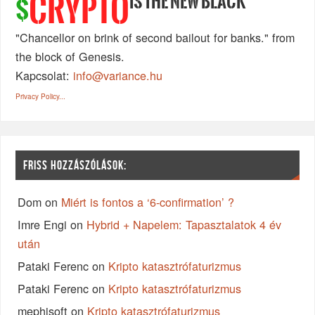
IS THE NEW BLACK
CRYPTO
$
"Chancellor on brink of second bailout for banks." from
the block of Genesis.
Kapcsolat:
info@variance.hu
Privacy Policy...
FRISS HOZZÁSZÓLÁSOK:
Dom
on
Miért is fontos a ‘6-confirmation’ ?
Imre Engi
on
Hybrid + Napelem: Tapasztalatok 4 év
után
Pataki Ferenc
on
Kripto katasztrófaturizmus
Pataki Ferenc
on
Kripto katasztrófaturizmus
mephisoft
on
Kripto katasztrófaturizmus