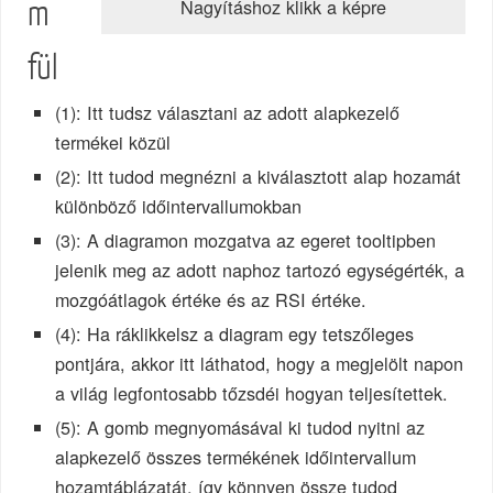
Nagyításhoz klikk a képre
m
fül
(1): Itt tudsz választani az adott alapkezelő
termékei közül
(2): Itt tudod megnézni a kiválasztott alap hozamát
különböző időintervallumokban
(3): A diagramon mozgatva az egeret tooltipben
jelenik meg az adott naphoz tartozó egységérték, a
mozgóátlagok értéke és az RSI értéke.
(4): Ha ráklikkelsz a diagram egy tetszőleges
pontjára, akkor itt láthatod, hogy a megjelölt napon
a világ legfontosabb tőzsdéi hogyan teljesítettek.
(5): A gomb megnyomásával ki tudod nyitni az
alapkezelő összes termékének időintervallum
hozamtáblázatát, így könnyen össze tudod