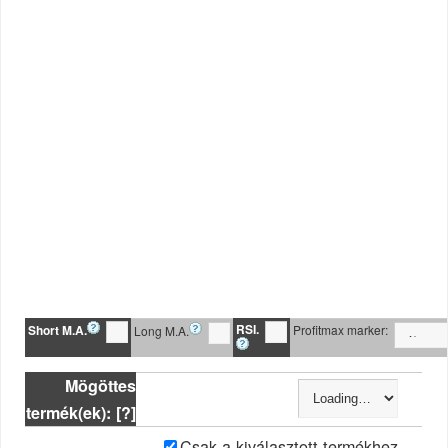
RSI.
Short M.A.
Profitmax marker:
Long M.A.
Mögöttes
termék(ek): [?]
Csak a kiválasztott termékhez