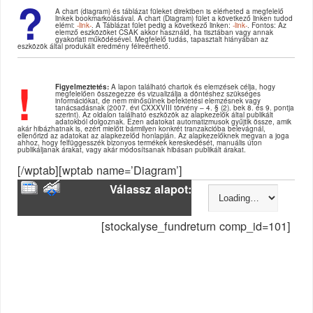
?
A chart (diagram) és táblázat füleket direktben is elérheted a megfelelő
linkek bookmarkolásával. A chart (Diagram) fület a következő linken tudod
elérni:
-link-
. A Táblázat fület pedig a következő linken:
-link-
. Fontos: Az
elemző eszközöket CSAK akkor használd, ha tisztában vagy annak
gyakorlati működésével. Megfelelő tudás, tapasztalt hiányában az
eszközök által produkált eredmény félreérthető.
!
Figyelmeztetés:
A lapon található chartok és elemzések célja, hogy
megfelelően összegezze és vizualizálja a döntéshez szükséges
információkat, de nem minősülnek befektetési elemzésnek vagy
tanácsadásnak (2007. évi CXXXVIII törvény – 4. § (2). bek 8. és 9. pontja
szerint). Az oldalon található eszközök az alapkezelők által publikált
adatokból dolgoznak. Ezen adatokat automatizmusok gyűjtik össze, amik
akár hibázhatnak is, ezért mielőtt bármilyen konkrét tranzakcióba belevágnál,
ellenőrizd az adatokat az alapkezelőd honlapján. Az alapkezelőknek megvan a joga
ahhoz, hogy felfüggesszék bizonyos termékek kereskedését, manuális úton
publikáljanak árakat, vagy akár módosítsanak hibásan publikált árakat.
[/wptab][wptab name=’Diagram’]
Válassz alapot:
[stockalyse_fundreturn comp_id=101]