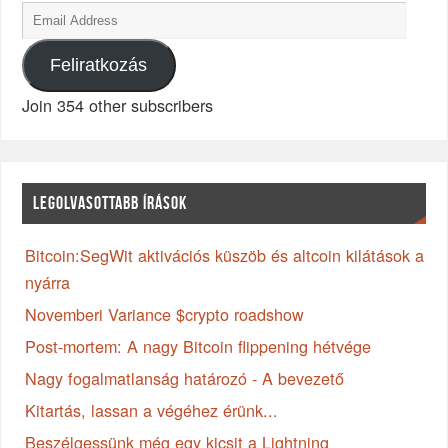
Feliratkozás
Join 354 other subscribers
LEGOLVASOTTABB ÍRÁSOK
Bitcoin:SegWit aktivációs küszöb és altcoin kilátások a
nyárra
Novemberi Variance $crypto roadshow
Post-mortem: A nagy Bitcoin flippening hétvége
Nagy fogalmatlanság határozó - A bevezető
Kitartás, lassan a végéhez érünk...
Beszélgessünk még egy kicsit a Lightning