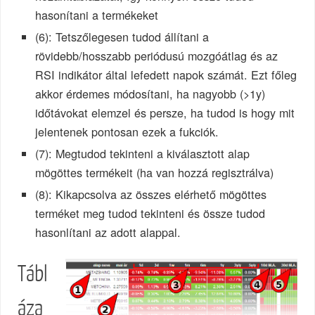
hasonítani a termékeket
(6): Tetszőlegesen tudod állítani a
rövidebb/hosszabb periódusú mozgóátlag és az
RSI indikátor által lefedett napok számát. Ezt főleg
akkor érdemes módosítani, ha nagyobb (>1y)
időtávokat elemzel és persze, ha tudod is hogy mit
jelentenek pontosan ezek a fukciók.
(7): Megtudod tekinteni a kiválasztott alap
mögöttes termékeit (ha van hozzá regisztrálva)
(8): Kikapcsolva az összes elérhető mögöttes
terméket meg tudod tekinteni és össze tudod
hasonlítani az adott alappal.
Tábl
áza