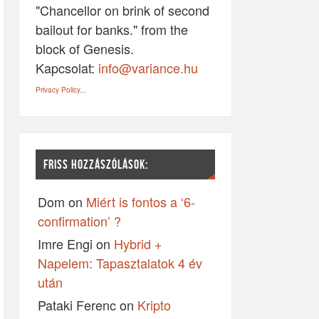
"Chancellor on brink of second
bailout for banks." from the
block of Genesis.
Kapcsolat:
info@variance.hu
Privacy Policy...
FRISS HOZZÁSZÓLÁSOK:
Dom
on
Miért is fontos a ‘6-
confirmation’ ?
Imre Engi
on
Hybrid +
Napelem: Tapasztalatok 4 év
után
Pataki Ferenc
on
Kripto