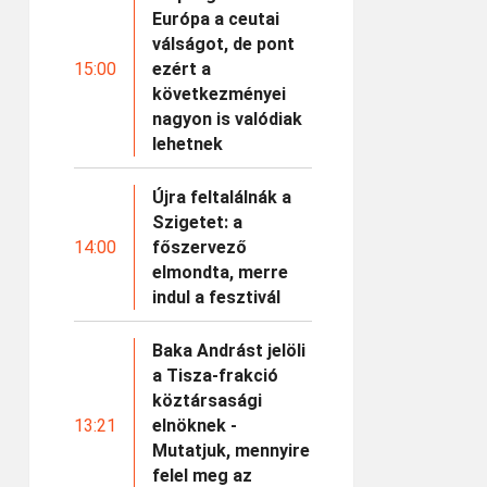
Európa a ceutai
válságot, de pont
15:00
ezért a
következményei
nagyon is valódiak
lehetnek
Újra feltalálnák a
Szigetet: a
14:00
főszervező
elmondta, merre
indul a fesztivál
Baka Andrást jelöli
a Tisza-frakció
köztársasági
13:21
elnöknek -
Mutatjuk, mennyire
felel meg az