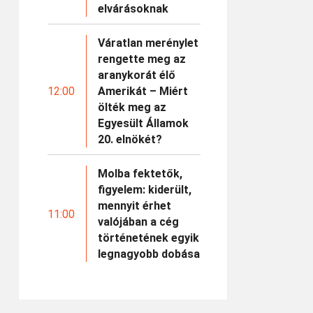
elvárásoknak
Váratlan merénylet
rengette meg az
aranykorát élő
12:00
Amerikát – Miért
ölték meg az
Egyesült Államok
20. elnökét?
Molba fektetők,
figyelem: kiderült,
mennyit érhet
11:00
valójában a cég
történetének egyik
legnagyobb dobása