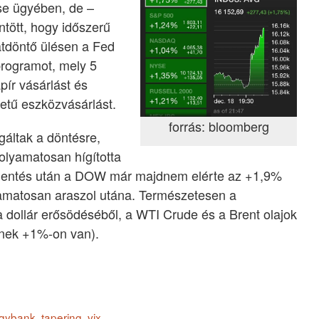
se ügyében, de –
tött, hogy időszerű
tdöntő ülésen a Fed
programot, mely 5
apír vásárlást és
zetű eszközvásárlást.
forrás: bloomberg
gáltak a döntésre,
olyamatosan hígította
bejelentés után a DOW már majdnem elérte az +1,9%
lyamatosan araszol utána. Természetesen a
a dollár erősödéséből, a WTI Crude és a Brent olajok
dnek +1%-on van).
egybank
,
tapering
,
vix