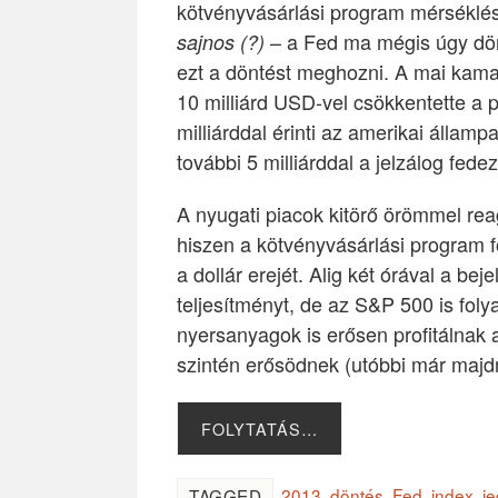
kötvényvásárlási program mérséklé
– a Fed ma mégis úgy dön
sajnos (?)
ezt a döntést meghozni. A mai kama
10 milliárd USD-vel csökkentette a 
milliárddal érinti az amerikai államp
további 5 milliárddal a jelzálog fede
A nyugati piacok kitörő örömmel rea
hiszen a kötvényvásárlási program f
a dollár erejét. Alig két órával a 
teljesítményt, de az S&P 500 is fo
nyersanyagok is erősen profitálnak 
szintén erősödnek (utóbbi már maj
FOLYTATÁS…
2013
,
döntés
,
Fed
,
index
,
j
TAGGED