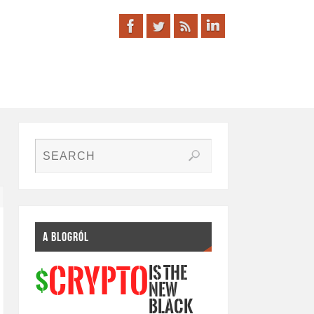
A BLOGRÓL
IS THE
CRYPTO
$
NEW
BLACK