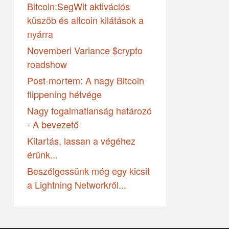
Bitcoin:SegWit aktivációs
küszöb és altcoin kilátások a
nyárra
Novemberi Variance $crypto
roadshow
Post-mortem: A nagy Bitcoin
flippening hétvége
Nagy fogalmatlanság határozó
- A bevezető
Kitartás, lassan a végéhez
érünk...
Beszélgessünk még egy kicsit
a Lightning Networkről...