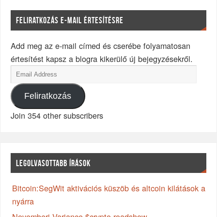
FELIRATKOZÁS E-MAIL ÉRTESÍTÉSRE
Add meg az e-mail címed és cserébe folyamatosan
értesítést kapsz a blogra kikerülő új bejegyzésekről.
Feliratkozás
Join 354 other subscribers
LEGOLVASOTTABB ÍRÁSOK
Bitcoin:SegWit aktivációs küszöb és altcoin kilátások a
nyárra
Novemberi Variance $crypto roadshow