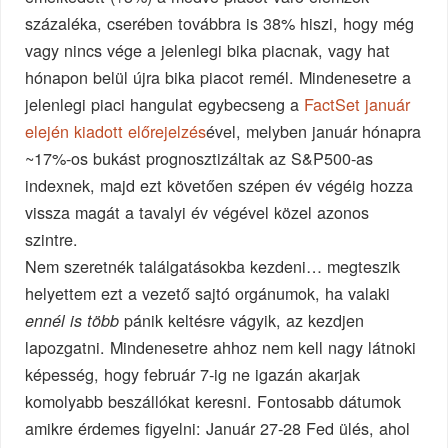
százaléka, cserében továbbra is 38% hiszi, hogy még
vagy nincs vége a jelenlegi bika piacnak, vagy hat
hónapon belül újra bika piacot remél. Mindenesetre a
jelenlegi piaci hangulat egybecseng a
FactSet január
elején kiadott előrejelzés
ével, melyben január hónapra
~17%-os bukást prognosztizáltak az S&P500-as
indexnek, majd ezt követően szépen év végéig hozza
vissza magát a tavalyi év végével közel azonos
szintre.
Nem szeretnék találgatásokba kezdeni… megteszik
helyettem ezt a vezető sajtó orgánumok, ha valaki
pánik keltésre vágyik, az kezdjen
ennél is több
lapozgatni. Mindenesetre ahhoz nem kell nagy látnoki
képesség, hogy február 7-ig ne igazán akarjak
komolyabb beszállókat keresni. Fontosabb dátumok
amikre érdemes figyelni: Január 27-28 Fed ülés, ahol