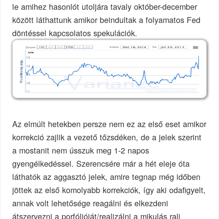
le amihez hasonlót utoljára tavaly október-december
között láthattunk amikor beindultak a folyamatos Fed
döntéssel kapcsolatos spekulációk.
Az elmúlt hetekben persze nem ez az első eset amikor
korrekció zajlik a vezető tőzsdéken, de a jelek szerint
a mostanit nem ússzuk meg 1-2 napos
gyengélkedéssel. Szerencsére már a hét eleje óta
láthatók az aggasztó jelek, amire tegnap még időben
jöttek az első komolyabb korrekciók, így aki odafigyelt,
annak volt lehetősége reagálni és elkezdeni
átszervezni a porfólióját/realizálni a mikulás rali