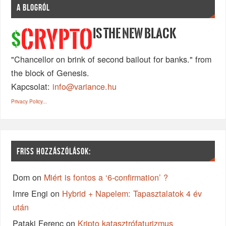
A BLOGRÓL
IS THE NEW BLACK
CRYPTO
$
"Chancellor on brink of second bailout for banks." from
the block of Genesis.
Kapcsolat:
info@variance.hu
Privacy Policy...
FRISS HOZZÁSZÓLÁSOK:
Dom
on
Miért is fontos a ‘6-confirmation’ ?
Imre Engi
on
Hybrid + Napelem: Tapasztalatok 4 év
után
Pataki Ferenc
on
Kripto katasztrófaturizmus