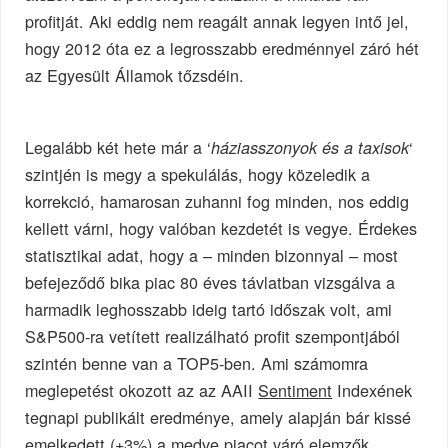
profitját. Aki eddig nem reagált annak legyen intő jel,
hogy 2012 óta ez a legrosszabb eredménnyel záró hét
az Egyesült Államok tőzsdéin.
Legalább két hete már a ‘
‘
háziasszonyok és a taxisok
szintjén is megy a spekulálás, hogy közeledik a
korrekció, hamarosan zuhanni fog minden, nos eddig
kellett várni, hogy valóban kezdetét is vegye. Érdekes
statisztikai adat, hogy a – minden bizonnyal – most
befejeződő bika piac 80 éves távlatban vizsgálva a
harmadik leghosszabb ideig tartó időszak volt, ami
S&P500-ra vetített realizálható profit szempontjából
szintén benne van a TOP5-ben. Ami számomra
meglepetést okozott az az AAII
Sentiment
Indexének
tegnapi publikált eredménye, amely alapján bár kissé
emelkedett (+3%) a medve piacot váró elemzők