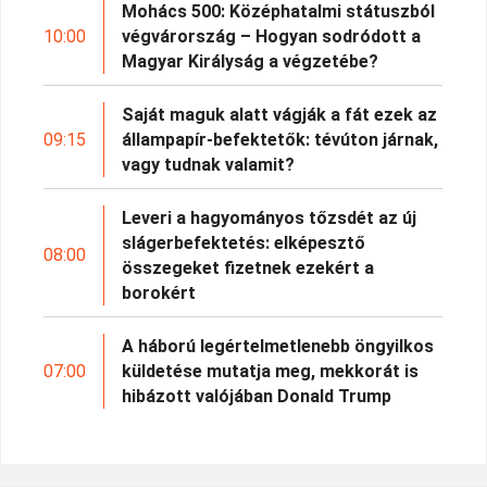
Mohács 500: Középhatalmi státuszból
10:00
végvárország – Hogyan sodródott a
Magyar Királyság a végzetébe?
Saját maguk alatt vágják a fát ezek az
09:15
állampapír-befektetők: tévúton járnak,
vagy tudnak valamit?
Leveri a hagyományos tőzsdét az új
slágerbefektetés: elképesztő
08:00
összegeket fizetnek ezekért a
borokért
A háború legértelmetlenebb öngyilkos
07:00
küldetése mutatja meg, mekkorát is
hibázott valójában Donald Trump