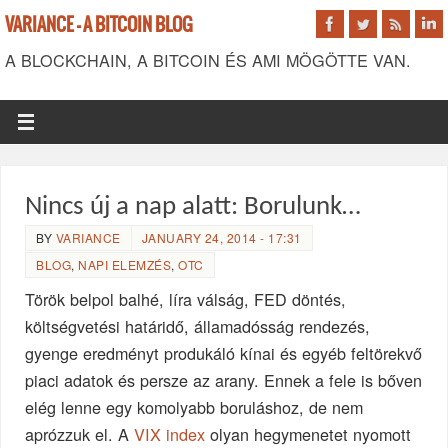
VARIANCE - A BITCOIN BLOG
A BLOCKCHAIN, A BITCOIN ÉS AMI MÖGÖTTE VAN.
Nincs új a nap alatt: Borulunk…
BY
VARIANCE
JANUARY 24, 2014 - 17:31
BLOG
,
NAPI ELEMZÉS
,
OTC
Török belpol balhé, líra válság, FED döntés,
költségvetési határidő, államadósság rendezés,
gyenge eredményt produkáló kínai és egyéb feltörekvő
piaci adatok és persze az arany. Ennek a fele is bőven
elég lenne egy komolyabb boruláshoz, de nem
aprózzuk el. A
VIX index
olyan hegymenetet nyomott