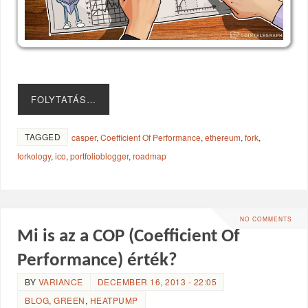
FOLYTATÁS…
TAGGED
casper
,
Coefficient Of Performance
,
ethereum
,
fork
,
forkology
,
ico
,
portfolioblogger
,
roadmap
NO COMMENTS
Mi is az a COP (Coefficient Of
Performance) érték?
BY
VARIANCE
DECEMBER 16, 2013 - 22:05
BLOG
,
GREEN
,
HEATPUMP