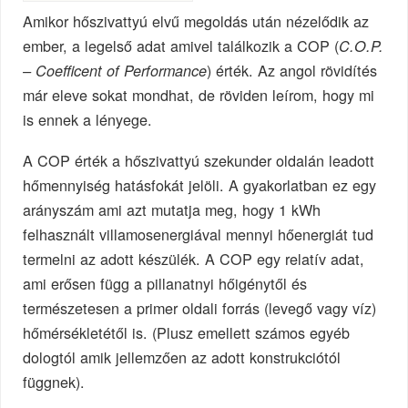
Amikor hőszivattyú elvű megoldás után nézelődik az
ember, a legelső adat amivel találkozik a COP (
C.O.P.
) érték. Az angol rövidítés
– Coefficent of Performance
már eleve sokat mondhat, de röviden leírom, hogy mi
is ennek a lényege.
A COP érték a hőszivattyú szekunder oldalán leadott
hőmennyiség hatásfokát jelöli. A gyakorlatban ez egy
arányszám ami azt mutatja meg, hogy 1 kWh
felhasznált villamosenergiával mennyi hőenergiát tud
termelni az adott készülék. A COP egy relatív adat,
ami erősen függ a pillanatnyi hőigénytől és
természetesen a primer oldali forrás (levegő vagy víz)
hőmérsékletétől is. (Plusz emellett számos egyéb
dologtól amik jellemzően az adott konstrukciótól
függnek).