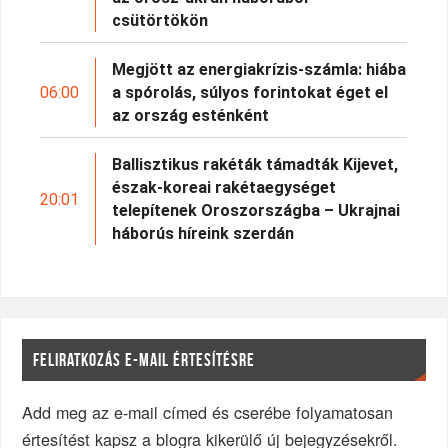
csütörtökön
Megjött az energiakrízis-számla: hiába
06:00
a spórolás, súlyos forintokat éget el
az ország esténként
Ballisztikus rakéták támadták Kijevet,
észak-koreai rakétaegységet
20:01
telepítenek Oroszországba – Ukrajnai
háborús híreink szerdán
FELIRATKOZÁS E-MAIL ÉRTESÍTÉSRE
Add meg az e-mail címed és cserébe folyamatosan
értesítést kapsz a blogra kikerülő új bejegyzésekről.