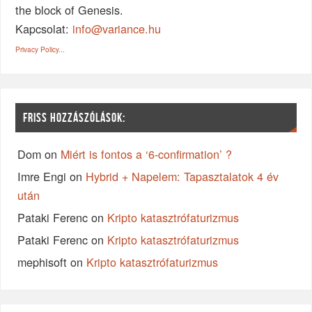
the block of Genesis.
Kapcsolat:
info@variance.hu
Privacy Policy...
FRISS HOZZÁSZÓLÁSOK:
Dom
on
Miért is fontos a ‘6-confirmation’ ?
Imre Engi
on
Hybrid + Napelem: Tapasztalatok 4 év
után
Pataki Ferenc
on
Kripto katasztrófaturizmus
Pataki Ferenc
on
Kripto katasztrófaturizmus
mephisoft
on
Kripto katasztrófaturizmus