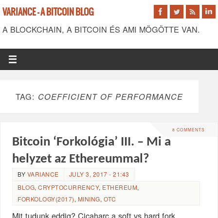
VARIANCE - A BITCOIN BLOG
A BLOCKCHAIN, A BITCOIN ÉS AMI MÖGÖTTE VAN.
TAG:
COEFFICIENT OF PERFORMANCE
8 COMMENTS
Bitcoin ‘Forkológia’ III. – Mi a
helyzet az Ethereummal?
BY
VARIANCE
JULY 3, 2017 - 21:43
BLOG
,
CRYPTOCURRENCY
,
ETHEREUM
,
FORKOLOGY(2017)
,
MINING
,
OTC
Mit tudunk eddig? Cicaharc a soft vs hard fork