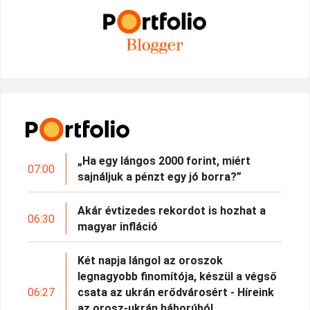
„Ha egy lángos 2000 forint, miért
07:00
sajnáljuk a pénzt egy jó borra?”
Akár évtizedes rekordot is hozhat a
06:30
magyar infláció
Két napja lángol az oroszok
legnagyobb finomítója, készül a végső
06:27
csata az ukrán erődvárosért - Híreink
az orosz-ukrán háborúból