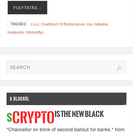
FOLYTATÁS…
TAGGED
c.o.p.
,
Coefficient Of Performance
,
cop
,
hatásfok
,
heatpump
,
hőszivattyú
A BLOGRÓL
IS THE NEW BLACK
CRYPTO
$
"Chancellor on brink of second bailout for banks." from