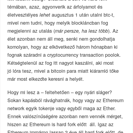
témában, azaz, agyonverik az árfolyamot és
életvesztélyes
augusztus 1 után utalni btc-t,
lehet
mivel nem tudni, hogy melyik blockláncban fog
megjelenni az utalás (
). Az
már persze, ha lesz több
élet azonban nem áll meg, senki nem gondolhatja
komolyan, hogy az elkövetkező három hónapban ki
fognak száradni a cryptocurrency transaction poolok.
Kétségtelenül az fog itt nagyot kaszálni, aki most
jó lóra tesz, mivel a bitcoin para miatt kiáramló tőke
már most elkezdte keresni a helyét.
Hogy mi lesz a – feltehetően – egy nyári sláger?
Sokan kapásból rávághatnák, hogy vagy az Ethereum
network egyik tokenje vagy egyből maga az Ether.
Ennek valószínűségére azonban nem vennék mérget,
hiszen az Ethereum is hard fork előtt áll. Igaz az
Ethereum immáron lassan 2 éve áll hard fork előtt, de