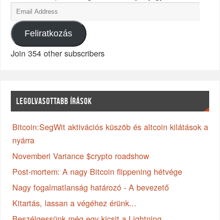
Feliratkozás
Join 354 other subscribers
LEGOLVASOTTABB ÍRÁSOK
Bitcoin:SegWit aktivációs küszöb és altcoin kilátások a
nyárra
Novemberi Variance $crypto roadshow
Post-mortem: A nagy Bitcoin flippening hétvége
Nagy fogalmatlanság határozó - A bevezető
Kitartás, lassan a végéhez érünk...
Beszélgessünk még egy kicsit a Lightning