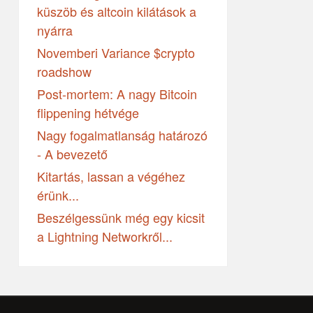
küszöb és altcoin kilátások a
nyárra
Novemberi Variance $crypto
roadshow
Post-mortem: A nagy Bitcoin
flippening hétvége
Nagy fogalmatlanság határozó
- A bevezető
Kitartás, lassan a végéhez
érünk...
Beszélgessünk még egy kicsit
a Lightning Networkről...