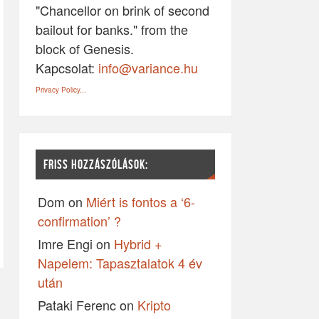
"Chancellor on brink of second
bailout for banks." from the
block of Genesis.
Kapcsolat:
info@variance.hu
Privacy Policy...
FRISS HOZZÁSZÓLÁSOK:
Dom
on
Miért is fontos a ‘6-
confirmation’ ?
Imre Engi
on
Hybrid +
Napelem: Tapasztalatok 4 év
után
Pataki Ferenc
on
Kripto