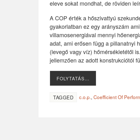
eleve sokat mondhat, de röviden leí
A COP érték a hőszivattyú szekunder
gyakorlatban ez egy arányszám ami 
villamosenergiával mennyi hőenergiá
adat, ami erősen függ a pillanatnyi 
(levegő vagy víz) hőmérsékletétől i
jellemzően az adott konstrukciótól f
FOLYTATÁS…
c.o.p.
,
Coefficient Of Perfo
TAGGED