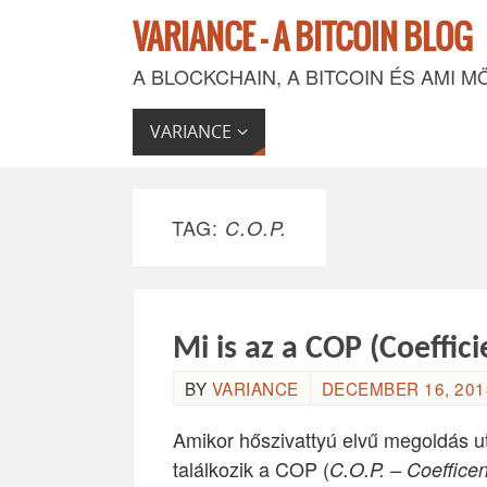
VARIANCE - A BITCOIN BLOG
A BLOCKCHAIN, A BITCOIN ÉS AMI M
VARIANCE
TAG:
C.O.P.
Mi is az a COP (Coeffic
BY
VARIANCE
DECEMBER 16, 2013
Amikor hőszivattyú elvű megoldás ut
találkozik a COP (
C.O.P. – Coeffice