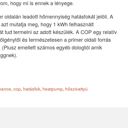
rom, hogy mi is ennek a lényege.
 oldalán leadott hőmennyiség hatásfokát jelöli. A
azt mutatja meg, hogy 1 kWh felhasznált
t tud termelni az adott készülék. A COP egy relatív
hőigénytől és természetesen a primer oldali forrás
s. (Plusz emellett számos egyéb dologtól amik
üggnek).
rmance
,
cop
,
hatásfok
,
heatpump
,
hőszivattyú