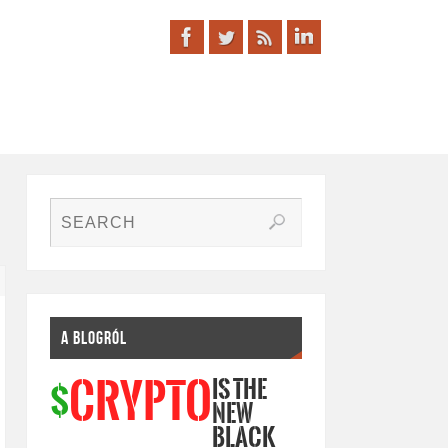
A BLOGRÓL
IS THE
CRYPTO
$
NEW
BLACK