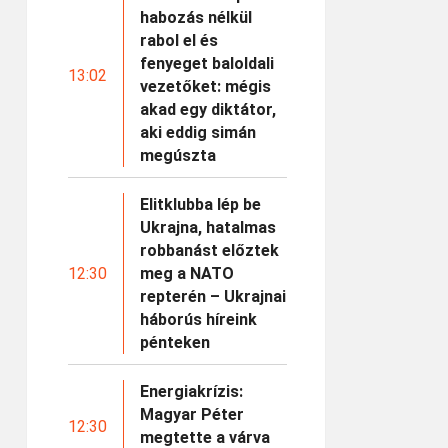
habozás nélkül
rabol el és
fenyeget baloldali
13:02
vezetőket: mégis
akad egy diktátor,
aki eddig simán
megúszta
Elitklubba lép be
Ukrajna, hatalmas
robbanást előztek
12:30
meg a NATO
repterén – Ukrajnai
háborús híreink
pénteken
Energiakrízis:
Magyar Péter
12:30
megtette a várva