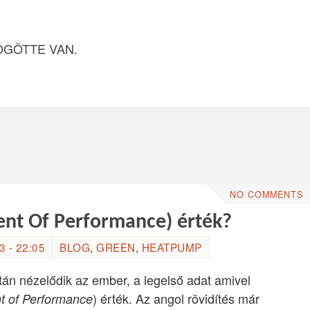
ÖGÖTTE VAN.
NO COMMENTS
ient Of Performance) érték?
 - 22:05
BLOG
,
GREEN
,
HEATPUMP
án nézelődik az ember, a legelső adat amivel
) érték. Az angol rövidítés már
nt of Performance