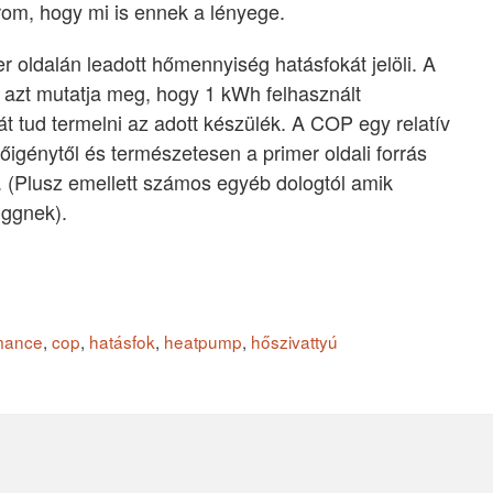
rom, hogy mi is ennek a lényege.
 oldalán leadott hőmennyiség hatásfokát jelöli. A
azt mutatja meg, hogy 1 kWh felhasznált
t tud termelni az adott készülék. A COP egy relatív
hőigénytől és természetesen a primer oldali forrás
s. (Plusz emellett számos egyéb dologtól amik
üggnek).
rmance
,
cop
,
hatásfok
,
heatpump
,
hőszivattyú