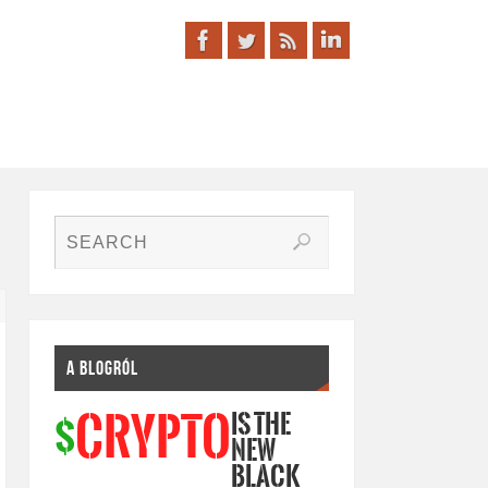
A BLOGRÓL
IS THE
CRYPTO
$
NEW
BLACK