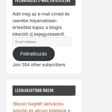
FELIRATKOZÁS E-MAIL ÉRTESÍTÉSRE
Add meg az e-mail címed és
cserébe folyamatosan
értesítést kapsz a blogra
kikerülő új bejegyzésekről.
Feliratkozás
Join 354 other subscribers
LEGOLVASOTTABB ÍRÁSOK
Bitcoin:SegWit aktivációs
küszöb és altcoin kilátások a