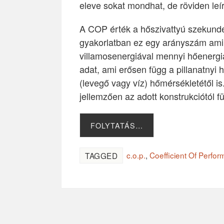
eleve sokat mondhat, de röviden leí
A COP érték a hőszivattyú szekunder
gyakorlatban ez egy arányszám ami 
villamosenergiával mennyi hőenergiá
adat, ami erősen függ a pillanatnyi 
(levegő vagy víz) hőmérsékletétől i
jellemzően az adott konstrukciótól f
FOLYTATÁS…
c.o.p.
,
Coefficient Of Perfo
TAGGED