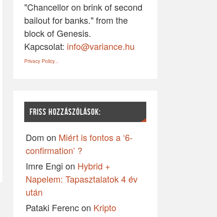
"Chancellor on brink of second
bailout for banks." from the
block of Genesis.
Kapcsolat:
info@variance.hu
Privacy Policy...
FRISS HOZZÁSZÓLÁSOK:
Dom
on
Miért is fontos a ‘6-
confirmation’ ?
Imre Engi
on
Hybrid +
Napelem: Tapasztalatok 4 év
után
Pataki Ferenc
on
Kripto