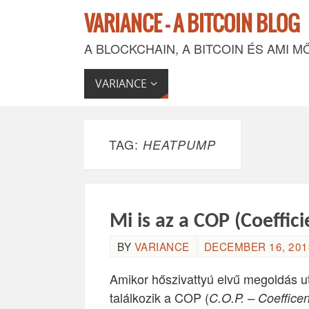
VARIANCE - A BITCOIN BLOG
A BLOCKCHAIN, A BITCOIN ÉS AMI M
VARIANCE
TAG:
HEATPUMP
Mi is az a COP (Coeffic
BY
VARIANCE
DECEMBER 16, 2013
Amikor hőszivattyú elvű megoldás ut
találkozik a COP (
C.O.P. – Coeffice