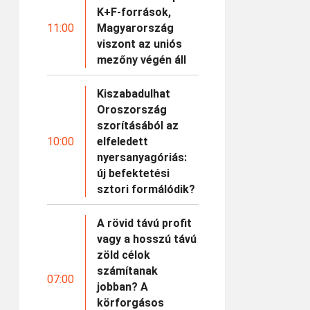
K+F-források,
11:00
Magyarország
viszont az uniós
mezőny végén áll
Kiszabadulhat
Oroszország
szorításából az
10:00
elfeledett
nyersanyagóriás:
új befektetési
sztori formálódik?
A rövid távú profit
vagy a hosszú távú
zöld célok
számítanak
07:00
jobban? A
körforgásos