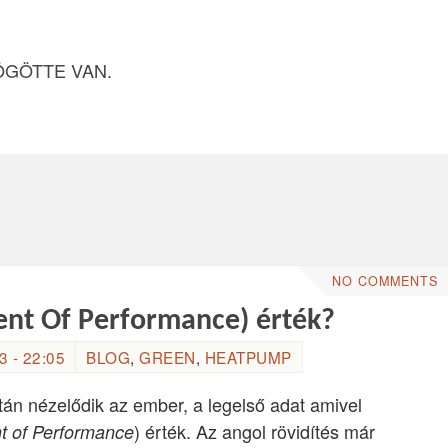
ÖGÖTTE VAN.
NO COMMENTS
ient Of Performance) érték?
 - 22:05
BLOG
,
GREEN
,
HEATPUMP
án nézelődik az ember, a legelső adat amivel
) érték. Az angol rövidítés már
nt of Performance