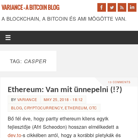
VARIANCE - A BITCOIN BLOG
A BLOCKCHAIN, A BITCOIN ÉS AMI MÖGÖTTE VAN.
TAG:
CASPER
13 COMMENTS
Ethereum: Van mit ünnepelni (!?)
BY
VARIANCE
MAY 25, 2018 - 18:12
BLOG
,
CRYPTOCURRENCY
,
ETHEREUM
,
OTC
Bő fél éve, hogy parity ethereum kliens egyik
fejlesztője (Afri Scheodon) hosszan elmélkedett a
dev.to
-s cikkében arról, hogy a korábbi pletykák és