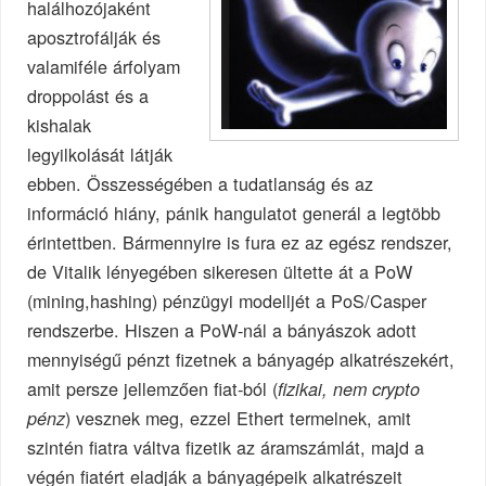
halálhozójaként
aposztrofálják és
valamiféle árfolyam
droppolást és a
kishalak
legyilkolását látják
ebben. Összességében a tudatlanság és az
információ hiány, pánik hangulatot generál a legtöbb
érintettben. Bármennyire is fura ez az egész rendszer,
de Vitalik lényegében sikeresen ültette át a PoW
(mining,hashing) pénzügyi modelljét a PoS/Casper
rendszerbe. Hiszen a PoW-nál a bányászok adott
mennyiségű pénzt fizetnek a bányagép alkatrészekért,
amit persze jellemzően fiat-ból (
fizikai, nem crypto
) vesznek meg, ezzel Ethert termelnek, amit
pénz
szintén fiatra váltva fizetik az áramszámlát, majd a
végén fiatért eladják a bányagépeik alkatrészeit