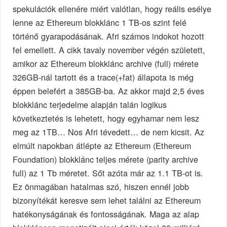
spekulációk ellenére miért valótlan, hogy reális esélye
lenne az Ethereum blokklánc 1 TB-os szint felé
történő gyarapodásának. Afri számos indokot hozott
fel emellett. A cikk tavaly november végén született,
amikor az Ethereum blokklánc archive (full) mérete
326GB-nál tartott és a trace(+fat) állapota is még
éppen belefért a 385GB-ba. Az akkor majd 2,5 éves
blokklánc terjedelme alapján talán logikus
következtetés is lehetett, hogy egyhamar nem lesz
meg az 1TB… Nos Afri tévedett… de nem kicsit. Az
elmúlt napokban átlépte az Ethereum (Ethereum
Foundation) blokklánc teljes mérete (parity archive
full) az 1 Tb méretet. Sőt azóta már az 1.1 TB-ot is.
Ez önmagában hatalmas szó, hiszen ennél jobb
bizonyítékát keresve sem lehet találni az Ethereum
hatékonyságának és fontosságának. Maga az alap