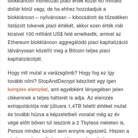
blokkláncon monetizált piaci érték közel 60 milliárd
dollár körül vagy, de ha ehhez hozzáadjuk a
blokkláncon – nyilvánosan – kibocsátott és tőzsdéken
listázott tokenek piaci értékét, akkor ezen érték már
kicsivel 100 milliárd US$ felé emelkedik, amivel az
Ethereum blokkláncon aggregálódó piaci kapitalizáció
látványosan közelíti meg a Bitcoin teljes piaci
kapitalizációját.
Hogy mit mutat a varázsgömb? Hogy fog ez így
tovább nőni? StopAndDecrypt készített egy igen
komplex elemzést
, ami egyébként lényegében jelen
cikkemnek a teljes hátterét is adja. Az elemzés
extrapolációja már júliusra 1,4TB feletti értéket mutat
és tovább húzva a képzeletbeli vonalat még az év
vége előtt bőven túl leszünk a 2 Tbyteos méreten is.
Persze mindez koránt sem ennyire egyszerű. Hiszen a