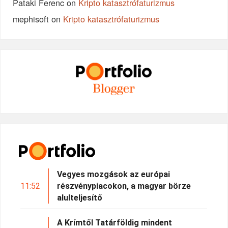
Pataki Ferenc
on
Kripto katasztrófaturizmus
mephisoft
on
Kripto katasztrófaturizmus
Vegyes mozgások az európai
11:52
részvénypiacokon, a magyar börze
alulteljesítő
A Krímtől Tatárföldig mindent