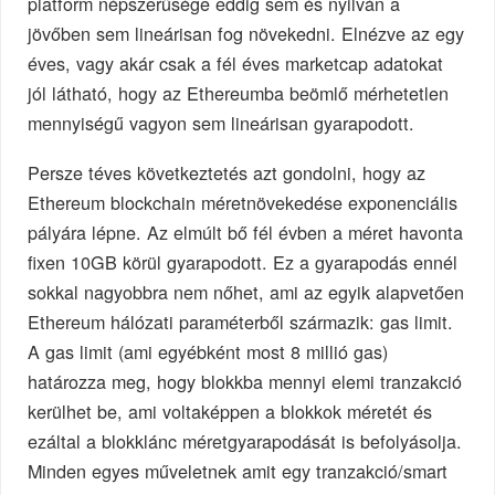
platform népszerűsége eddig sem és nyilván a
jövőben sem lineárisan fog növekedni. Elnézve az egy
éves, vagy akár csak a fél éves marketcap adatokat
jól látható, hogy az Ethereumba beömlő mérhetetlen
mennyiségű vagyon sem lineárisan gyarapodott.
Persze téves következtetés azt gondolni, hogy az
Ethereum blockchain méretnövekedése exponenciális
pályára lépne. Az elmúlt bő fél évben a méret havonta
fixen 10GB körül gyarapodott. Ez a gyarapodás ennél
sokkal nagyobbra nem nőhet, ami az egyik alapvetően
Ethereum hálózati paraméterből származik: gas limit.
A gas limit (ami egyébként most 8 millió gas)
határozza meg, hogy blokkba mennyi elemi tranzakció
kerülhet be, ami voltaképpen a blokkok méretét és
ezáltal a blokklánc méretgyarapodását is befolyásolja.
Minden egyes műveletnek amit egy tranzakció/smart