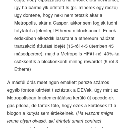
így ha bármelyik érintett is (pl. minerek egy része)
úgy döntene, hogy neki nem tetszik akár a
Metropolis, akár a Casper, akkor sem fogják tudni
folytatni a jelenlegi Ethereum blockláncot. Ennek
érdekében elkezdik lassítani a ethereum hálózat
tranzakció átfutási idejét (15-ról 4-5 ütemben 45
másodpercre), majd a Metropolis HF#1-nél 40%-kal
csökkentik a blockonkénti mining rewardot (5-ről 3
Etherre)
A másfél órás meetingen emellett persze számos
egyéb fontos kérdést tisztáztak a DEVek, úgy mint az
Metropolisban implementálásra kerülő új opcode-ok
gas pricea, de tartok tőle, hogy ezek a kérdések itt a
blogon a kutyát sem érdekelnek. (
Ha viszont mégis
lenne olyan olvasó, aki érintett smart contract