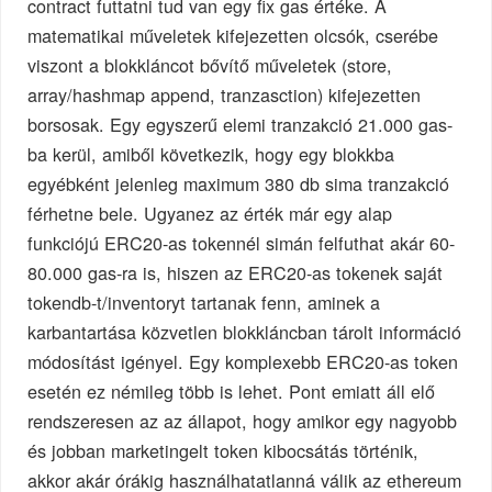
contract futtatni tud van egy fix gas értéke. A
matematikai műveletek kifejezetten olcsók, cserébe
viszont a blokkláncot bővítő műveletek (store,
array/hashmap append, tranzasction) kifejezetten
borsosak. Egy egyszerű elemi tranzakció 21.000 gas-
ba kerül, amiből következik, hogy egy blokkba
egyébként jelenleg maximum 380 db sima tranzakció
férhetne bele. Ugyanez az érték már egy alap
funkciójú ERC20-as tokennél simán felfuthat akár 60-
80.000 gas-ra is, hiszen az ERC20-as tokenek saját
tokendb-t/inventoryt tartanak fenn, aminek a
karbantartása közvetlen blokkláncban tárolt információ
módosítást igényel. Egy komplexebb ERC20-as token
esetén ez némileg több is lehet. Pont emiatt áll elő
rendszeresen az az állapot, hogy amikor egy nagyobb
és jobban marketingelt token kibocsátás történik,
akkor akár órákig használhatatlanná válik az ethereum