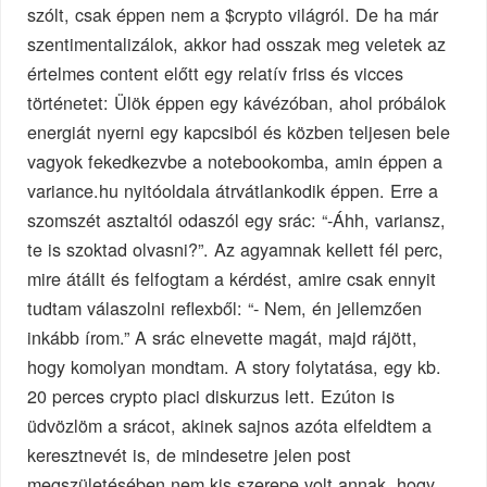
szólt, csak éppen nem a $crypto világról. De ha már
szentimentalizálok, akkor had osszak meg veletek az
értelmes content előtt egy relatív friss és vicces
történetet: Ülök éppen egy kávézóban, ahol próbálok
energiát nyerni egy kapcsiból és közben teljesen bele
vagyok fekedkezvbe a notebookomba, amin éppen a
variance.hu nyitóoldala átrvátlankodik éppen. Erre a
szomszét asztaltól odaszól egy srác: “-Áhh, variansz,
te is szoktad olvasni?”. Az agyamnak kellett fél perc,
mire átállt és felfogtam a kérdést, amire csak ennyit
tudtam válaszolni reflexből: “- Nem, én jellemzően
inkább írom.” A srác elnevette magát, majd rájött,
hogy komolyan mondtam. A story folytatása, egy kb.
20 perces crypto piaci diskurzus lett. Ezúton is
üdvözlöm a srácot, akinek sajnos azóta elfeldtem a
keresztnevét is, de mindesetre jelen post
megszületésében nem kis szerepe volt annak, hogy