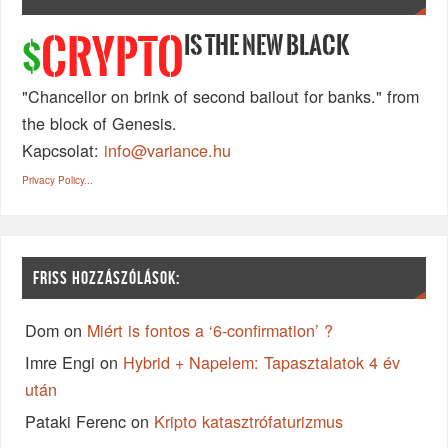
IS THE NEW BLACK
CRYPTO
$
"Chancellor on brink of second bailout for banks." from
the block of Genesis.
Kapcsolat:
info@variance.hu
Privacy Policy...
FRISS HOZZÁSZÓLÁSOK:
Dom
on
Miért is fontos a ‘6-confirmation’ ?
Imre Engi
on
Hybrid + Napelem: Tapasztalatok 4 év
után
Pataki Ferenc
on
Kripto katasztrófaturizmus