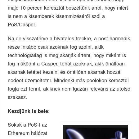
majd 10 percen keresztül beszéltünk arról, hogy miért
is nem a kisemberek kisemmizéséről szól a
PoS/Casper.
Na de visszatérve a hivatalos trackre, a post harmadik
része inkább csak azoknak fog szólni, akik
technológiailag is meg akarják érteni, hogy miként is
fog működni a Casper, tehát azoknak, akik önállóan
akarnak letétet kezelni és önállóan akarnak hozzá
nodeot üzemeltetni. Mindenki más poolokon keresztül
fogja ezt tenni, akiknek nem igazán releváns az utolsó
szakasz.
Kezdjünk is bele:
Sokak a PoS-t az
Ethereum hálózat