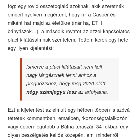
fog: egy rövid összefoglaló azoknak, akik szeretnék
emberi nyelven megérteni, hogy mi a Casper és
miként hat majd az életükre (már ha, ETH
bányászok…), a második rovatot az ezzel kapcsolatos
piaci kilátásaimnak szentelem. Tettem kerek egy hete
egy ilyen kijelentést:
ismerve a piaci kilátásait nem kell
nagy lángésznek lenni ahhoz a
prognózishoz, hogy még 2020 előtt
négy számjegyű lesz
az árfolyama.
Ezt a kijelentést az elmúlt egy hétben többen is szóvá
tettétek kommentben, emailben, ‘közönségtalálkozón’
vagy éppen legutóbb a Bálna teraszán 34 fokban egy
olyan beszélgetés kellős közepén, ami mindenről