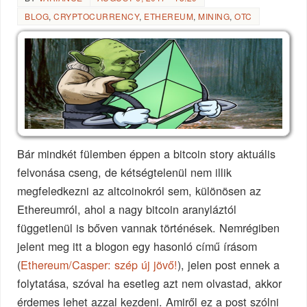
BLOG
,
CRYPTOCURRENCY
,
ETHEREUM
,
MINING
,
OTC
Bár mindkét fülemben éppen a bitcoin story aktuális
felvonása cseng, de kétségtelenül nem illik
megfeledkezni az altcoinokról sem, különösen az
Ethereumról, ahol a nagy bitcoin aranyláztól
függetlenül is bőven vannak történések. Nemrégiben
jelent meg itt a blogon egy hasonló című írásom
(
Ethereum/Casper: szép új jövő!
), jelen post ennek a
folytatása, szóval ha esetleg azt nem olvastad, akkor
érdemes lehet azzal kezdeni. Amiről ez a post szólni