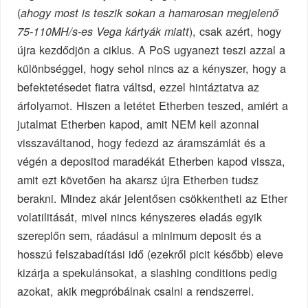
(
ahogy most is teszik sokan a hamarosan megjelenő
), csak azért, hogy
75-110MH/s-es Vega kártyák miatt
újra kezdődjön a ciklus. A PoS ugyanezt teszi azzal a
különbséggel, hogy sehol nincs az a kényszer, hogy a
befektetésedet fiatra váltsd, ezzel hintáztatva az
árfolyamot. Hiszen a letétet Etherben teszed, amiért a
jutalmat Etherben kapod, amit NEM kell azonnal
visszaváltanod, hogy fedezd az áramszámlát és a
végén a depositod maradékát Etherben kapod vissza,
amit ezt követően ha akarsz újra Etherben tudsz
berakni. Mindez akár jelentősen csökkentheti az Ether
volatilitását, mivel nincs kényszeres eladás egyik
szereplőn sem, ráadásul a minimum deposit és a
hosszú felszabadítási idő (ezekről picit később) eleve
kizárja a spekulánsokat, a slashing conditions pedig
azokat, akik megpróbálnak csalni a rendszerrel.