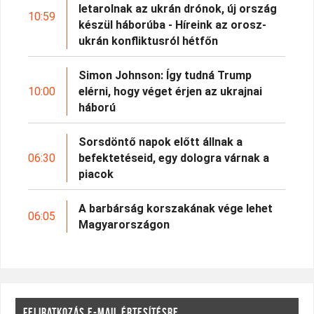
letarolnak az ukrán drónok, új ország
10:59
készül háborúba - Híreink az orosz-
ukrán konfliktusról hétfőn
Simon Johnson: Így tudná Trump
10:00
elérni, hogy véget érjen az ukrajnai
háború
Sorsdöntő napok előtt állnak a
06:30
befektetéseid, egy dologra várnak a
piacok
A barbárság korszakának vége lehet
06:05
Magyarországon
FELIRATKOZÁS E-MAIL ÉRTESÍTÉSRE