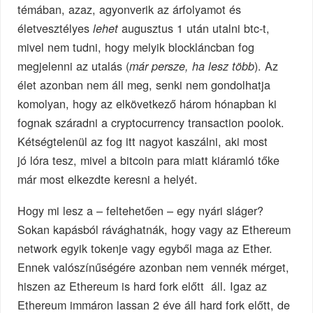
témában, azaz, agyonverik az árfolyamot és
életvesztélyes
augusztus 1 után utalni btc-t,
lehet
mivel nem tudni, hogy melyik blockláncban fog
megjelenni az utalás (
). Az
már persze, ha lesz több
élet azonban nem áll meg, senki nem gondolhatja
komolyan, hogy az elkövetkező három hónapban ki
fognak száradni a cryptocurrency transaction poolok.
Kétségtelenül az fog itt nagyot kaszálni, aki most
jó lóra tesz, mivel a bitcoin para miatt kiáramló tőke
már most elkezdte keresni a helyét.
Hogy mi lesz a – feltehetően – egy nyári sláger?
Sokan kapásból rávághatnák, hogy vagy az Ethereum
network egyik tokenje vagy egyből maga az Ether.
Ennek valószínűségére azonban nem vennék mérget,
hiszen az Ethereum is hard fork előtt áll. Igaz az
Ethereum immáron lassan 2 éve áll hard fork előtt, de