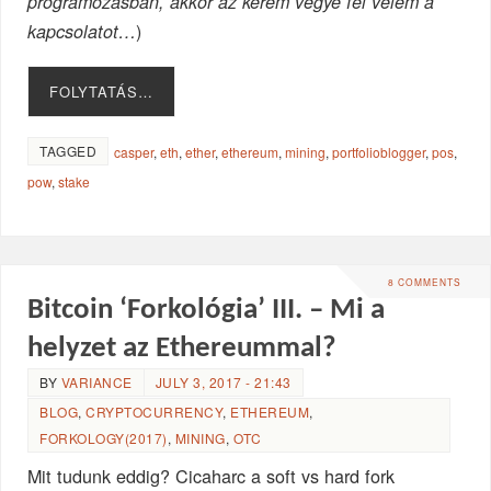
programozásban, akkor az kérem vegye fel velem a
)
kapcsolatot…
FOLYTATÁS…
TAGGED
casper
,
eth
,
ether
,
ethereum
,
mining
,
portfolioblogger
,
pos
,
pow
,
stake
8 COMMENTS
Bitcoin ‘Forkológia’ III. – Mi a
helyzet az Ethereummal?
BY
VARIANCE
JULY 3, 2017 - 21:43
BLOG
,
CRYPTOCURRENCY
,
ETHEREUM
,
FORKOLOGY(2017)
,
MINING
,
OTC
Mit tudunk eddig? Cicaharc a soft vs hard fork