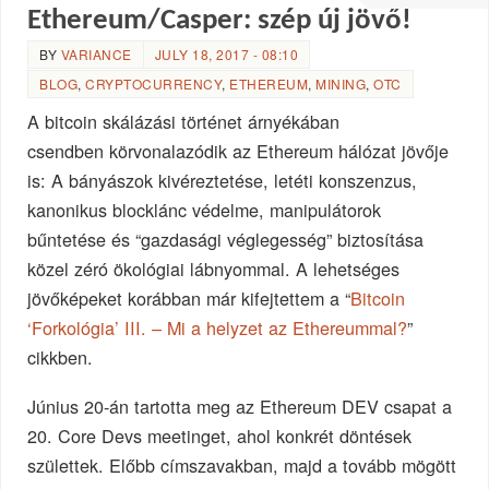
Ethereum/Casper: szép új jövő!
BY
VARIANCE
JULY 18, 2017 - 08:10
BLOG
,
CRYPTOCURRENCY
,
ETHEREUM
,
MINING
,
OTC
A bitcoin skálázási történet árnyékában
csendben körvonalazódik az Ethereum hálózat jövője
is: A bányászok kivéreztetése, letéti konszenzus,
kanonikus blocklánc védelme, manipulátorok
bűntetése és “gazdasági véglegesség” biztosítása
közel zéró ökológiai lábnyommal. A lehetséges
jövőképeket korábban már kifejtettem a “
Bitcoin
‘Forkológia’ III. – Mi a helyzet az Ethereummal?
”
cikkben.
Június 20-án tartotta meg az Ethereum DEV csapat a
20. Core Devs meetinget, ahol konkrét döntések
születtek. Előbb címszavakban, majd a tovább mögött