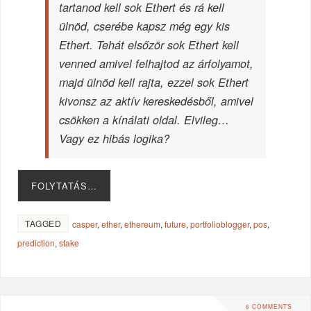
tartanod kell sok Ethert és rá kell
ülnöd, cserébe kapsz még egy kis
Ethert. Tehát elsőzör sok Ethert kell
venned amivel felhajtod az árfolyamot,
majd ülnöd kell rajta, ezzel sok Ethert
kivonsz az aktív kereskedésből, amivel
csökken a kínálati oldal. Elvileg…
Vagy ez hibás logika?
FOLYTATÁS…
TAGGED
casper
,
ether
,
ethereum
,
future
,
portfolioblogger
,
pos
,
prediction
,
stake
6 COMMENTS