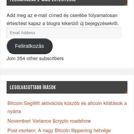
Add meg az e-mail címed és cserébe folyamatosan
értesítést kapsz a blogra kikerülő új bejegyzésekről.
Feliratkozás
Join 354 other subscribers
LEGOLVASOTTABB ÍRÁSOK
Bitcoin:SegWit aktivációs küszöb és altcoin kilátások a
nyárra
Novemberi Variance $crypto roadshow
Post-mortem: A nagy Bitcoin flippening hétvége