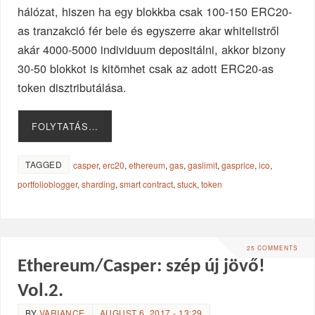
hálózat, hiszen ha egy blokkba csak 100-150 ERC20-
as tranzakció fér bele és egyszerre akar whitelistről
akár 4000-5000 individuum depositálni, akkor bizony
30-50 blokkot is kitömhet csak az adott ERC20-as
token disztributálása.
FOLYTATÁS…
TAGGED
casper
,
erc20
,
ethereum
,
gas
,
gaslimit
,
gasprice
,
ico
,
portfolioblogger
,
sharding
,
smart contract
,
stuck
,
token
25 COMMENTS
Ethereum/Casper: szép új jövő!
Vol.2.
BY
VARIANCE
AUGUST 6, 2017 - 13:29