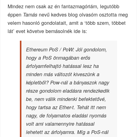
Mindez nem csak az én fantazmagóriám, legutóbb
éppen
nevű kedves blog olvasóm osztotta meg
Tamás
velem hasonló gondolatait, amit a ‘több szem, többet
lát’ evet követve bemásolnék ide is:
Ethereum PoS / PoW: Jól gondolom,
hogy a PoS önmagában erős
árfolyamfelhajtó hatással lesz ha
minden más változót kiveszünk a
képletből? Pow-nál a bányaszok nagy
része gondolom eladásra rendezkedik
be, nem válik mindenki befektetővé,
hogy tartsa az Ether-t. Tehát itt nem
nagy, de folyamatos eladási nyomás
volt ami valamennyire hatással
lehetett az árfolyamra. Míg a PoS-nál