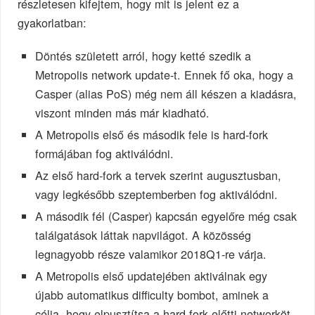
részletesen kifejtem, hogy mit is jelent ez a
gyakorlatban:
Döntés született arról, hogy ketté szedik a
Metropolis network update-t. Ennek fő oka, hogy a
Casper (alias PoS) még nem áll készen a kiadásra,
viszont minden más már kiadható.
A Metropolis első és második fele is hard-fork
formájában fog aktiválódni.
Az első hard-fork a tervek szerint augusztusban,
vagy legkésőbb szeptemberben fog aktiválódni.
A második fél (Casper) kapcsán egyelőre még csak
találgatások láttak napvilágot. A közösség
legnagyobb része valamikor 2018Q1-re várja.
A Metropolis első updatejében aktiválnak egy
újabb automatikus difficulty bombot, aminek a
célja, hogy elpusztítsa a hard-fork előtti networköt,