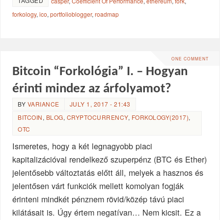
TAGGED
casper
,
Coefficient Of Performance
,
ethereum
,
fork
,
forkology
,
ico
,
portfolioblogger
,
roadmap
ONE COMMENT
Bitcoin “Forkológia” I. – Hogyan
érinti mindez az árfolyamot?
BY
VARIANCE
JULY 1, 2017 - 21:43
BITCOIN
,
BLOG
,
CRYPTOCURRENCY
,
FORKOLOGY(2017)
,
OTC
Ismeretes, hogy a két legnagyobb piaci
kapitalizációval rendelkező szuperpénz (BTC és Ether)
jelentősebb változtatás előtt áll, melyek a hasznos és
jelentősen várt funkciók mellett komolyan fogják
érinteni mindkét pénznem rövid/közép távú piaci
kilátásait is. Úgy értem negatívan… Nem kicsit. Ez a