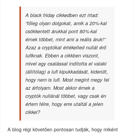
A black friday cikkedben ezt írtad:
“főleg olyan dolgokat, amik a 20%-kal
csökkentett árukkal pont 80%-kal
érnek többet, mint ami a reális áruk!”
Azaz a cryptókat értékelted nullát érő
lufiknak. Ebben a cikkben viszont,
mivel egy csalással indította el valaki
(állítólag) a lufi kipukkadását, kiderült,
hogy nem is lufi. Most megint megy fel
az árfolyam. Most akkor érnek a
cryptók nullánál többet, vagy csak én
értem félre, hogy erre utaltál a jelen
cikkel?
A blog régi követően pontosan tudják, hogy miként