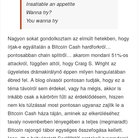
Insatiable an appetite
Wanna try?
You wanna try
Nagyon sokat gondolkoztam az elmúlt hetekben, hogy
írjak-e egyáltalán a Bitcoin Cash hardforkról…
pontosabban chain splitről… akarom mondani 51%-os
attackról, függően attól, hogy Craig S. Wright az
ügyeletes drámakirálynő éppen milyen hangulatában
ébred fel. A blog olvasói pontosan tudják, hogy ez a
téma távolról sem érdekel, vagy ha mégis, akkor is
inkább csak a káröröm fűti az érdeklődésem, hiszen
nem kis túlzással most pontosan ugyanaz zajlik le a
Bitcoin Cash háza táján, aminek az elkerüléséhez
tavaly novemberben lényegében a teljes (megmaradt)
Bitcoin rajongó tábor egységes összefogása kellett.
Igen, itt a bebuktatott SegWit2X protokoll “upgradere”