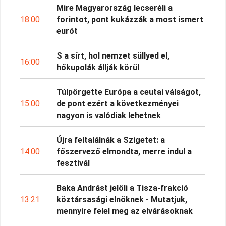
Mire Magyarország lecseréli a
18:00
forintot, pont kukázzák a most ismert
eurót
S a sírt, hol nemzet süllyed el,
16:00
hőkupolák állják körül
Túlpörgette Európa a ceutai válságot,
15:00
de pont ezért a következményei
nagyon is valódiak lehetnek
Újra feltalálnák a Szigetet: a
14:00
főszervező elmondta, merre indul a
fesztivál
Baka Andrást jelöli a Tisza-frakció
13:21
köztársasági elnöknek - Mutatjuk,
mennyire felel meg az elvárásoknak