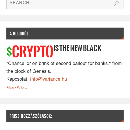
A BLOGRÓL
IS THE NEW BLACK
CRYPTO
$
"Chancellor on brink of second bailout for banks." from
the block of Genesis.
Kapcsolat:
info@variance.hu
Privacy Policy...
FRISS HOZZÁSZÓLÁSOK: