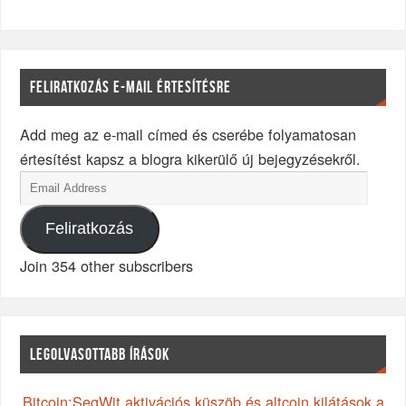
FELIRATKOZÁS E-MAIL ÉRTESÍTÉSRE
Add meg az e-mail címed és cserébe folyamatosan
értesítést kapsz a blogra kikerülő új bejegyzésekről.
Feliratkozás
Join 354 other subscribers
LEGOLVASOTTABB ÍRÁSOK
Bitcoin:SegWit aktivációs küszöb és altcoin kilátások a