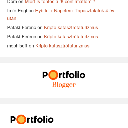
Dom
on
Miért is fontos a ‘6-confirmation’ ?
Imre Engi
on
Hybrid + Napelem: Tapasztalatok 4 év
után
Pataki Ferenc
on
Kripto katasztrófaturizmus
Pataki Ferenc
on
Kripto katasztrófaturizmus
mephisoft
on
Kripto katasztrófaturizmus