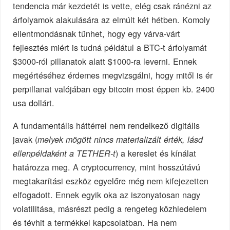
tendencia már kezdetét is vette, elég csak ránézni az
árfolyamok alakulására az elmúlt két hétben. Komoly
ellentmondásnak tűnhet, hogy egy várva-várt
fejlesztés miért is tudná példátul a BTC-t árfolyamát
$3000-ról pillanatok alatt $1000-ra leverni. Ennek
megértéséhez érdemes megvizsgálni, hogy mitől is ér
perpillanat valójában egy bitcoin most éppen kb. 2400
usa dollárt.
A fundamentális háttérrel nem rendelkező digitális
javak (
melyek mögött nincs materializált érték, lásd
) a kereslet és kínálat
ellenpéldaként a TETHER-t
határozza meg. A cryptocurrency, mint hosszútávú
megtakarítási eszköz egyelőre még nem kifejezetten
elfogadott. Ennek egyik oka az iszonyatosan nagy
volatilitása, másrészt pedig a rengeteg közhiedelem
és tévhit a termékkel kapcsolatban. Ha nem