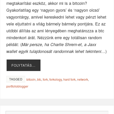
megtakarítási eszköz, akkor mi is a bitcoin?
Gyakorlatilag egy ‘nagyon gyors’ és ‘nagyon olcsó’
vagyontárgy, amivel kereskedni lehet vagy pénzt lehet
vele eljuttatni a világ bármely bármely pontjára. Ez az
utóbbi állítás az ami lényegében meghatározza a btc
mindenkori árát. Nézzünk erre egy totálisan random
példát: (
Már persze, ha Charlie Shrem-et, a Jaxx
)
wallet egyik tulajdonosát randomnak lehet tekinteni…
FOLYTATÁS…
TAGGED
bitcoin
,
btc
,
fork
,
forkology
,
hard fork
,
network
,
portfolioblogger