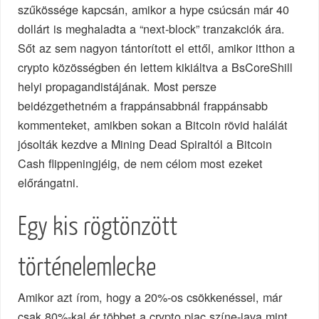
szűkössége kapcsán, amikor a hype csúcsán már 40
dollárt is meghaladta a “next-block” tranzakciók ára.
Sőt az sem nagyon tántorított el ettől, amikor itthon a
crypto közösségben én lettem kikiáltva a BsCoreShill
helyi propagandistájának. Most persze
beidézgethetném a frappánsabbnál frappánsabb
kommenteket, amikben sokan a Bitcoin rövid halálát
jósolták kezdve a Mining Dead Spiraltól a Bitcoin
Cash flippeningjéig, de nem célom most ezeket
előrángatni.
Egy kis rögtönzött
történelemlecke
Amikor azt írom, hogy a 20%-os csökkenéssel, már
csak 80%-kal ér többet a crypto piac színe-java mint