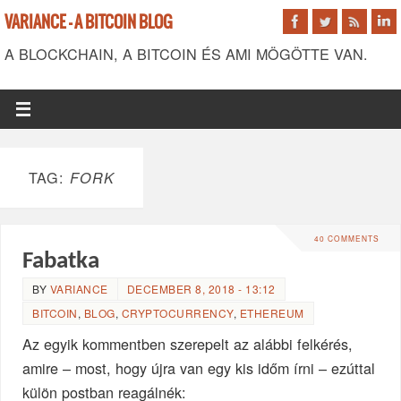
VARIANCE - A BITCOIN BLOG
A BLOCKCHAIN, A BITCOIN ÉS AMI MÖGÖTTE VAN.
TAG:
FORK
40 COMMENTS
Fabatka
BY
VARIANCE
DECEMBER 8, 2018 - 13:12
BITCOIN
,
BLOG
,
CRYPTOCURRENCY
,
ETHEREUM
Az egyik kommentben szerepelt az alábbi felkérés,
amire – most, hogy újra van egy kis időm írni – ezúttal
külön postban reagálnék: