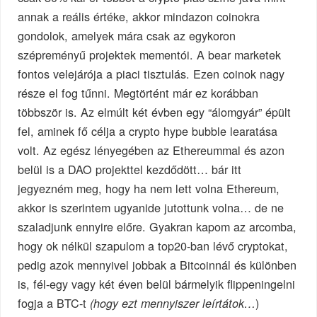
annak a reális értéke, akkor mindazon coinokra
gondolok, amelyek mára csak az egykoron
szépreményű projektek mementói. A bear marketek
fontos velejárója a piaci tisztulás. Ezen coinok nagy
része el fog tűnni. Megtörtént már ez korábban
többször is. Az elmúlt két évben egy “álomgyár” épült
fel, aminek fő célja a crypto hype bubble learatása
volt. Az egész lényegében az Ethereummal és azon
belül is a DAO projekttel kezdődött… bár itt
jegyezném meg, hogy ha nem lett volna Ethereum,
akkor is szerintem ugyanide jutottunk volna… de ne
szaladjunk ennyire előre. Gyakran kapom az arcomba,
hogy ok nélkül szapulom a top20-ban lévő cryptokat,
pedig azok mennyivel jobbak a Bitcoinnál és különben
is, fél-egy vagy két éven belül bármelyik flippeningelni
fogja a BTC-t
)
(hogy ezt mennyiszer leírtátok…