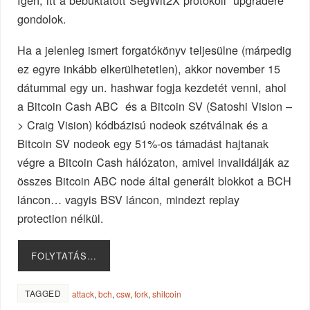
gondolok.
Ha a jelenleg ismert forgatókönyv teljesülne (márpedig
ez egyre inkább elkerülhetetlen), akkor november 15
dátummal egy un. hashwar fogja kezdetét venni, ahol
a Bitcoin Cash ABC és a Bitcoin SV (Satoshi Vision –
> Craig Vision) kódbázisú nodeok szétválnak és a
Bitcoin SV nodeok egy 51%-os támadást hajtanak
végre a Bitcoin Cash hálózaton, amivel invalidálják az
összes Bitcoin ABC node által generált blokkot a BCH
láncon… vagyis BSV láncon, mindezt replay
protection nélkül.
FOLYTATÁS…
TAGGED
attack
,
bch
,
csw
,
fork
,
shitcoin