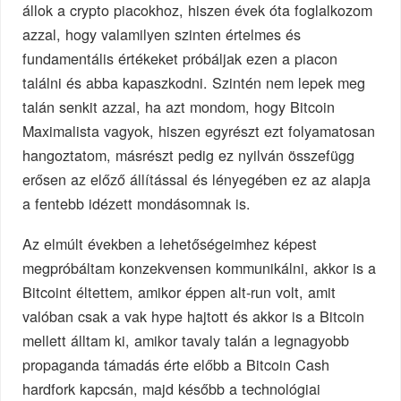
állok a crypto piacokhoz, hiszen évek óta foglalkozom
azzal, hogy valamilyen szinten értelmes és
fundamentális értékeket próbáljak ezen a piacon
találni és abba kapaszkodni. Szintén nem lepek meg
talán senkit azzal, ha azt mondom, hogy Bitcoin
Maximalista vagyok, hiszen egyrészt ezt folyamatosan
hangoztatom, másrészt pedig ez nyilván összefügg
erősen az előző állítással és lényegében ez az alapja
a fentebb idézett mondásomnak is.
Az elmúlt években a lehetőségeimhez képest
megpróbáltam konzekvensen kommunikálni, akkor is a
Bitcoint éltettem, amikor éppen alt-run volt, amit
valóban csak a vak hype hajtott és akkor is a Bitcoin
mellett álltam ki, amikor tavaly talán a legnagyobb
propaganda támadás érte előbb a Bitcoin Cash
hardfork kapcsán, majd később a technológiai