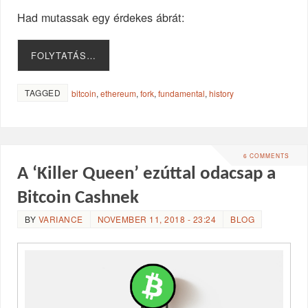
Had mutassak egy érdekes ábrát:
FOLYTATÁS…
TAGGED
bitcoin
,
ethereum
,
fork
,
fundamental
,
history
6 COMMENTS
A ‘Killer Queen’ ezúttal odacsap a
Bitcoin Cashnek
BY
VARIANCE
NOVEMBER 11, 2018 - 23:24
BLOG