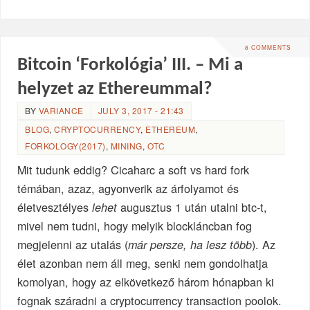
8 COMMENTS
Bitcoin ‘Forkológia’ III. – Mi a
helyzet az Ethereummal?
BY
VARIANCE
JULY 3, 2017 - 21:43
BLOG
,
CRYPTOCURRENCY
,
ETHEREUM
,
FORKOLOGY(2017)
,
MINING
,
OTC
Mit tudunk eddig? Cicaharc a soft vs hard fork
témában, azaz, agyonverik az árfolyamot és
életvesztélyes
augusztus 1 után utalni btc-t,
lehet
mivel nem tudni, hogy melyik blockláncban fog
megjelenni az utalás (
). Az
már persze, ha lesz több
élet azonban nem áll meg, senki nem gondolhatja
komolyan, hogy az elkövetkező három hónapban ki
fognak száradni a cryptocurrency transaction poolok.