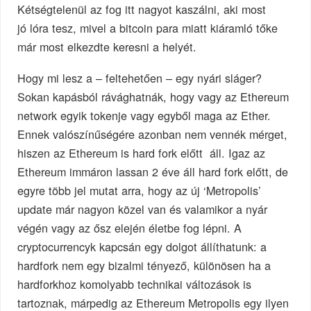
Kétségtelenül az fog itt nagyot kaszálni, aki most
jó lóra tesz, mivel a bitcoin para miatt kiáramló tőke
már most elkezdte keresni a helyét.
Hogy mi lesz a – feltehetően – egy nyári sláger?
Sokan kapásból rávághatnák, hogy vagy az Ethereum
network egyik tokenje vagy egyből maga az Ether.
Ennek valószínűségére azonban nem vennék mérget,
hiszen az Ethereum is hard fork előtt áll. Igaz az
Ethereum immáron lassan 2 éve áll hard fork előtt, de
egyre több jel mutat arra, hogy az új ‘Metropolis’
update már nagyon közel van és valamikor a nyár
végén vagy az ősz elején életbe fog lépni. A
cryptocurrencyk kapcsán egy dolgot állíthatunk: a
hardfork nem egy bizalmi tényező, különösen ha a
hardforkhoz komolyabb technikai változások is
tartoznak, márpedig az Ethereum Metropolis egy ilyen