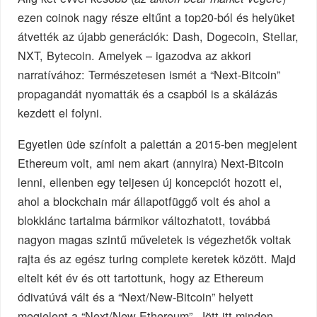
ezen coinok nagy része eltűnt a top20-ból és helyüket
átvették az újabb generációk: Dash, Dogecoin, Stellar,
NXT, Bytecoin. Amelyek – igazodva az akkori
narratívához: Természetesen ismét a “Next-Bitcoin”
propagandát nyomatták és a csapból is a skálázás
kezdett el folyni.
Egyetlen üde színfolt a palettán a 2015-ben megjelent
Ethereum volt, ami nem akart (annyira) Next-Bitcoin
lenni, ellenben egy teljesen új koncepciót hozott el,
ahol a blockchain már állapotfüggő volt és ahol a
blokklánc tartalma bármikor változhatott, továbbá
nagyon magas szintű műveletek is végezhetők voltak
rajta és az egész turing complete keretek között. Majd
eltelt két év és ott tartottunk, hogy az Ethereum
ódivatúvá vált és a “Next/New-Bitcoin” helyett
megjelent a “Next/New-Ethereum”. Jött itt minden,