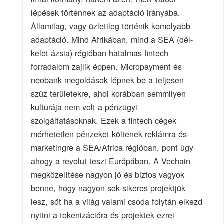
lépések történnek az adaptáció irányába.
Államilag, vagy üzletileg történik komolyabb
adaptáció. Mind Afrikában, mind a SEA (dél-
kelet ázsia) régióban hatalmas fintech
forradalom zajlik éppen. Micropayment és
neobank megoldások lépnek be a teljesen
szűz területekre, ahol korábban semmilyen
kulturája nem volt a pénzügyi
szolgáltatásoknak. Ezek a fintech cégek
mérhetetlen pénzeket költenek reklámra és
marketingre a SEA/Africa régióban, pont úgy
ahogy a revolut teszi Európában. A Vechain
megközelítése nagyon jó és biztos vagyok
benne, hogy nagyon sok sikeres projektjük
lesz, sőt ha a világ valami csoda folytán elkezd
nyitni a tokenizációra és projektek ezrei