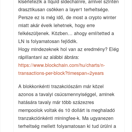
kisérletezik a liquid sidechainre, amivel szintén
drasztikusan csökken a layer1 terheltsége.
Persze ez is még idő, de most a crypto winter
miatt akár éveik lehetnek, hogy erre
felkészüljenek. Közben… ahogy említetted a
LN is folyamatosan fejlődik.
Hogy mindezeknek hol van az eredmény? Elég
rápillantani az alábbi ábrára:
https://www.blockchain.com/hu/charts/n-
transactions-per-block?timespan=2years
A blokkonkénti trazakciószám már közel
azonos a tavalyi csúcsmennyiséggel, aminek
hatására tavaly már több százezres
mempoolok voltak és 10 dollárt is meghaladó
tranzakciónkénti miningfee-k. Ma ugyanezen
terheltség mellett folyamatosan ki tud ürülni a