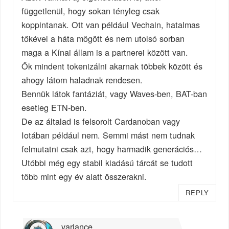
függetlenül, hogy sokan tényleg csak
koppintanak. Ott van például Vechain, hatalmas
tőkével a háta mögött és nem utolsó sorban
maga a Kínai állam is a partnerei között van.
Ők mindent tokenizálni akarnak többek között és
ahogy látom haladnak rendesen.
Bennük látok fantáziát, vagy Waves-ben, BAT-ban
esetleg ETN-ben.
De az általad is felsorolt Cardanoban vagy
Iotában például nem. Semmi mást nem tudnak
felmutatni csak azt, hogy harmadik generációs…
Utóbbi még egy stabil kiadású tárcát se tudott
több mint egy év alatt összerakni.
REPLY
variance