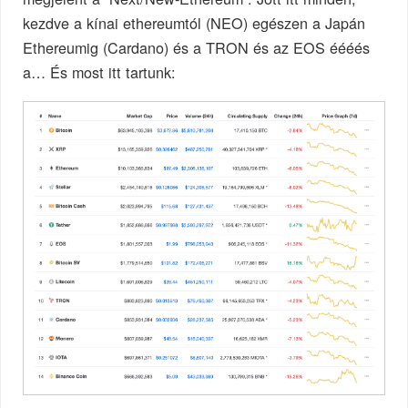
kezdve a kínai ethereumtól (NEO) egészen a Japán
Ethereumig (Cardano) és a TRON és az EOS éééés
a… És most itt tartunk: