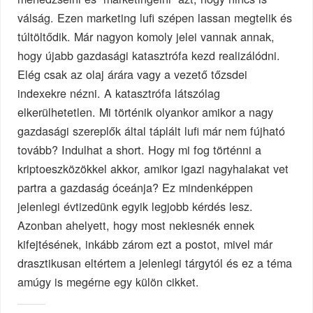
válság. Ezen marketing lufi szépen lassan megtelik és
túltöltődik. Már nagyon komoly jelei vannak annak,
hogy újabb gazdasági katasztrófa kezd realizálódni.
Elég csak az olaj árára vagy a vezető tőzsdei
indexekre nézni. A katasztrófa látszólag
elkerülhetetlen. Mi történik olyankor amikor a nagy
gazdasági szereplők által táplált lufi már nem fújható
tovább? Indulhat a short. Hogy mi fog történni a
kriptoeszközökkel akkor, amikor igazi nagyhalakat vet
partra a gazdaság óceánja? Ez mindenképpen
jelenlegi évtizedünk egyik legjobb kérdés lesz.
Azonban ahelyett, hogy most nekiesnék ennek
kifejtésének, inkább zárom ezt a postot, mivel már
drasztikusan eltértem a jelenlegi tárgytól és ez a téma
amúgy is megérne egy külön cikket.