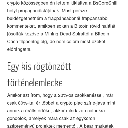
crypto közösségben én lettem kikiáltva a BsCoreShill
helyi propagandistájának. Most persze
beidézgethetném a frappánsabbnál frappánsabb
kommenteket, amikben sokan a Bitcoin rövid halálát
jósolták kezdve a Mining Dead Spiraltól a Bitcoin
Cash flippeningjéig, de nem célom most ezeket
előrángatni.
Egy kis rögtönzött
történelemlecke
Amikor azt írom, hogy a 20%-os csökkenéssel, már
csak 80%-kal ér többet a crypto piac színe-java mint
annak a reális értéke, akkor mindazon coinokra
gondolok, amelyek mára csak az egykoron
szépreményű projektek mementói. A bear marketek