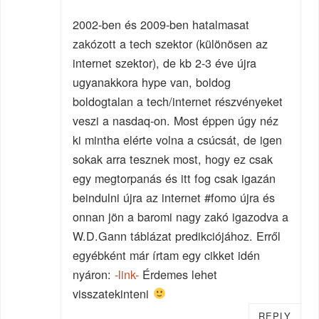
2002-ben és 2009-ben hatalmasat
zakózott a tech szektor (különösen az
internet szektor), de kb 2-3 éve újra
ugyanakkora hype van, boldog
boldogtalan a tech/internet részvényeket
veszi a nasdaq-on. Most éppen úgy néz
ki mintha elérte volna a csúcsát, de igen
sokak arra tesznek most, hogy ez csak
egy megtorpanás és itt fog csak igazán
beindulni újra az internet #fomo újra és
onnan jön a baromi nagy zakó igazodva a
W.D.Gann táblázat predikciójához. Erről
egyébként már írtam egy cikket idén
nyáron:
-link-
Érdemes lehet
visszatekinteni
REPLY