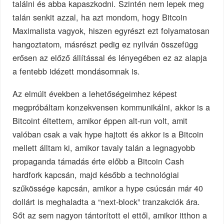
találni és abba kapaszkodni. Szintén nem lepek meg
talán senkit azzal, ha azt mondom, hogy Bitcoin
Maximalista vagyok, hiszen egyrészt ezt folyamatosan
hangoztatom, másrészt pedig ez nyilván összefügg
erősen az előző állítással és lényegében ez az alapja
a fentebb idézett mondásomnak is.
Az elmúlt években a lehetőségeimhez képest
megpróbáltam konzekvensen kommunikálni, akkor is a
Bitcoint éltettem, amikor éppen alt-run volt, amit
valóban csak a vak hype hajtott és akkor is a Bitcoin
mellett álltam ki, amikor tavaly talán a legnagyobb
propaganda támadás érte előbb a Bitcoin Cash
hardfork kapcsán, majd később a technológiai
szűkössége kapcsán, amikor a hype csúcsán már 40
dollárt is meghaladta a “next-block” tranzakciók ára.
Sőt az sem nagyon tántorított el ettől, amikor itthon a