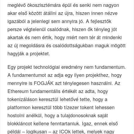
meglévő ökoszisztémára épül és senki nem nagyon
akar első között átállni az újra, hiszen innen nézve
igazából a jelenlegi sem annyira jó. A fejlesztők
persze végtelenül csalódnak, hiszen ők tényleg jót
akartak és nem értik, hogy miért nem tér át mindenki
az új megoldásra és csalódottságukban maguk mögött
hagyják a projektet.
Egy projekt technológiai eredmény nem fundamentum.
A fundamentumot az adja egy ilyen projekthez, hogy
mennyire is FOGJÁK azt ténylegesen használni. Az
Ethereum fundamentális értékét az adta, hogy
tokenizáláson keresztül lehetővé tette, hogy a
platformon keresztül több tízezer tokent lehessen
hostolni anélkül, hogy a tulajdonosoknak saját
blokkláncot kellene fenntartaniuk. Igaz, ennek első
példái – logikusan – az ICOk lettek, melyek nagy