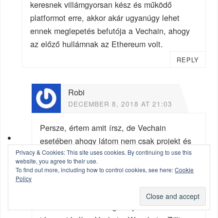
keresnek villámgyorsan kész és működő
platformot erre, akkor akár ugyanúgy lehet
ennek meglepetés befutója a Vechain, ahogy
az előző hullámnak az Ethereum volt.
REPLY
Robi
DECEMBER 8, 2018 AT 21:03
Persze, értem amit írsz, de Vechain
esetében ahogy látom nem csak projekt és
Privacy & Cookies: This site uses cookies. By continuing to use this
ígéret van, hanem meló és háttér.
website, you agree to their use.
Amennyire persze én innen meg tudom
To find out more, including how to control cookies, see here:
Cookie
Policy
ítélni.
Én azt látom, hogy Kína nagyon belekezdett
a blokklánc technológia fejlesztésének