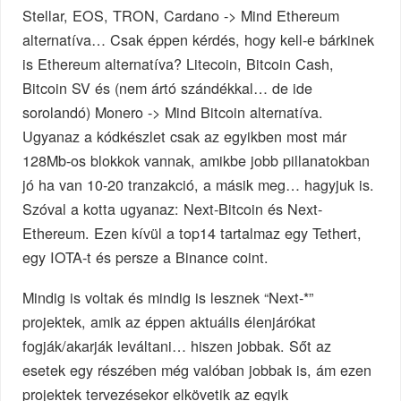
Stellar, EOS, TRON, Cardano -> Mind Ethereum
alternatíva… Csak éppen kérdés, hogy kell-e bárkinek
is Ethereum alternatíva? Litecoin, Bitcoin Cash,
Bitcoin SV és (nem ártó szándékkal… de ide
sorolandó) Monero -> Mind Bitcoin alternatíva.
Ugyanaz a kódkészlet csak az egyikben most már
128Mb-os blokkok vannak, amikbe jobb pillanatokban
jó ha van 10-20 tranzakció, a másik meg… hagyjuk is.
Szóval a kotta ugyanaz: Next-Bitcoin és Next-
Ethereum. Ezen kívül a top14 tartalmaz egy Tethert,
egy IOTA-t és persze a Binance coint.
Mindig is voltak és mindig is lesznek “Next-*”
projektek, amik az éppen aktuális élenjárókat
fogják/akarják leváltani… hiszen jobbak. Sőt az
esetek egy részében még valóban jobbak is, ám ezen
projektek tervezésekor elkövetik az egyik