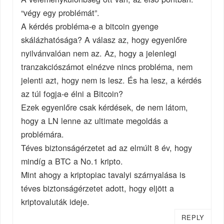
“végy egy problémát”.
A kérdés probléma-e a bitcoin gyenge
skálázhatósága? A válasz az, hogy egyenlőre
nyilvánvalóan nem az. Az, hogy a jelenlegi
tranzakciószámot elnézve nincs probléma, nem
jelenti azt, hogy nem is lesz. És ha lesz, a kérdés
az túl fogja-e élni a Bitcoin?
Ezek egyenlőre csak kérdések, de nem látom,
hogy a LN lenne az ultimate megoldás a
problémára.
Téves biztonságérzetet ad az elmúlt 8 év, hogy
mindíg a BTC a No.1 kripto.
Mint ahogy a kriptopiac tavalyi szárnyalása is
téves biztonságérzetet adott, hogy eljött a
kriptovaluták ideje.
REPLY