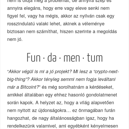
nem is oldja meg a problémát, de annyira szép és
annyira elegáns, hogy erre vagy eleve senki nem
figyel fel, vagy ha mégis, akkor az nyilván csak egy
rosszindulatú valaki lehet, akinek a véleménye
biztosan nem számíthat, hiszen szerinte a megoldás
nem jó.
Fun · da · men · tum
“
Akkor végül is mi a jó projekt? Mi lesz a “crypto-next-
big-thing”? Akkor tényleg semmi nem fogja leváltani
” és még sorolhatnám a kérdéseket,
már a Bitcoint?
amikkel általában egy ehhez hasonló gondolatmenet
során kapok. A helyzet az, hogy a világ alapvetően
nem nyitott az újdonságokra… ez önmagában furán
hangozhat, de nagy általánosságban igaz, hogy ha
rendelkezünk valamivel, ami egyébként kényelmesen