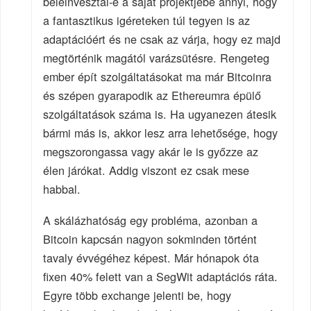
beleinvesztál-e a saját projektjébe annyi, hogy
a fantasztikus igéreteken túl tegyen is az
adaptációért és ne csak az várja, hogy ez majd
megtörténik magától varázsütésre. Rengeteg
ember épít szolgáltatásokat ma már Bitcoinra
és szépen gyarapodik az Ethereumra épülő
szolgáltatások száma is. Ha ugyanezen átesik
bármi más is, akkor lesz arra lehetősége, hogy
megszorongassa vagy akár le is győzze az
élen járókat. Addig viszont ez csak mese
habbal.
A skálázhatóság egy probléma, azonban a
Bitcoin kapcsán nagyon sokminden történt
tavaly évvégéhez képest. Már hónapok óta
fixen 40% felett van a SegWit adaptációs ráta.
Egyre több exchange jelenti be, hogy