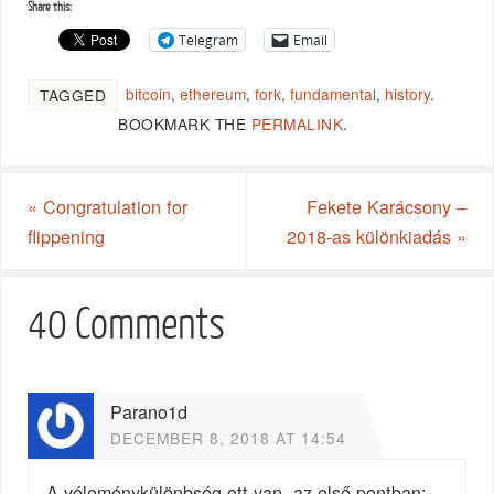
Share this:
Telegram
Email
bitcoin
,
ethereum
,
fork
,
fundamental
,
history
.
TAGGED
BOOKMARK THE
PERMALINK
.
«
Congratulation for
Fekete Karácsony –
flippening
2018-as különkiadás
»
40 Comments
Parano1d
DECEMBER 8, 2018 AT 14:54
A véleménykülönbség ott van, az első pontban: