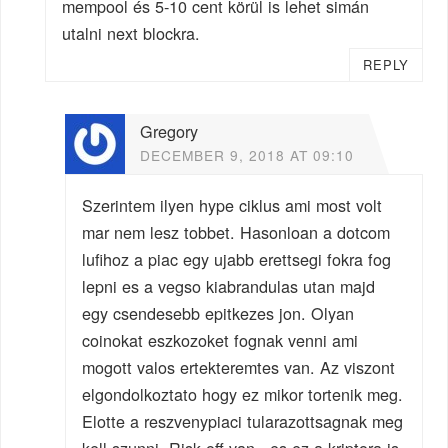
mempool és 5-10 cent körül is lehet simán
utalni next blockra.
REPLY
Gregory
DECEMBER 9, 2018 AT 09:10
Szerintem ilyen hype ciklus ami most volt
mar nem lesz tobbet. Hasonloan a dotcom
lufihoz a piac egy ujabb erettsegi fokra fog
lepni es a vegso kiabrandulas utan majd
egy csendesebb epitkezes jon. Olyan
coinokat eszkozoket fognak venni ami
mogott valos ertekteremtes van. Az viszont
elgondolkoztato hogy ez mikor tortenik meg.
Elotte a reszvenypiaci tularazottsagnak meg
kell szunni. Risk off van , es ez a kriptora is