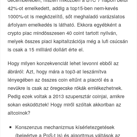
42%-ot emelkedett, addig a top15-ben nem-kevés
1000%-ot is megközelítő, sőt meghaladó varázslatos
árfolyam emelkedés is látható. Ekkora egyébként a
crypto piac mindösszesen 40 coint tartott nyilván,
melyek összes piaci kapitalizációja még a lufi csúcsán
is csak a 15 milliárd dollárt érte el.
Hogy milyen konzekvenciát lehet levonni ebből az
ábráról: Azt, hogy mára a top3-at leszámítva
lényegében az összes coin eltűnt a piacról és a
nevükre is csak az öregecske rókák emlékezhetnek.
Pedig ezek voltak a 2013 szupersztár coinjai, amikre
sokan esküdöztek! Hogy miről szóltak akkoriban az
altcoinok?
Konszenzus mechanizmus kísérletezgetések
(beleértve a PoS-t is) és algoritmus váltások az