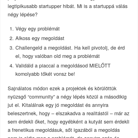
legtipikusabb startupper hibát. Mi is a startuppá válás
négy lépése?
Végy egy problémát
Alkoss egy megoldást
Challengeld a megoldást. Ha kell pivotolj, de érd
el, hogy valóban old meg a problémát
Validáld a piaccal a megoldásod MIELŐTT
komolyabb tőkét vonsz be!
Sajnálatos módon ezek a projektek és körülöttük
nyüzsgő “community” a négy lépés közül a másodikig
jut el. Kitalálnak egy jó megoldást és annyira
beleszertnek, hogy – elszakadva a realitástól – már az
sem érdekli őket, hogy egyébként a kutyát sem érdekli
a frenetikus megoldásuk, sőt igazából a megoldás