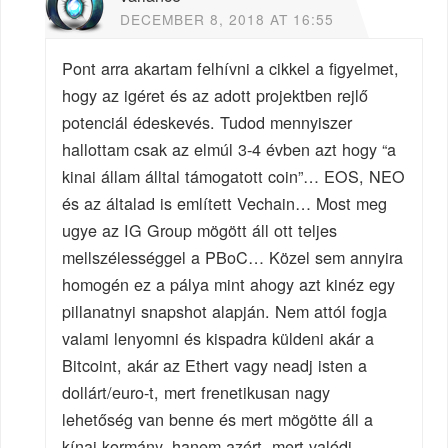
DECEMBER 8, 2018 AT 16:55
Pont arra akartam felhívni a cikkel a figyelmet,
hogy az igéret és az adott projektben rejlő
potenciál édeskevés. Tudod mennyiszer
hallottam csak az elmúl 3-4 évben azt hogy “a
kinai állam álltal támogatott coin”… EOS, NEO
és az általad is említett Vechain… Most meg
ugye az IG Group mögött áll ott teljes
mellszélességgel a PBoC… Közel sem annyira
homogén ez a pálya mint ahogy azt kinéz egy
pillanatnyi snapshot alapján. Nem attól fogja
valami lenyomni és kispadra küldeni akár a
Bitcoint, akár az Ethert vagy neadj isten a
dollárt/euro-t, mert frenetikusan nagy
lehetőség van benne és mert mögötte áll a
kínai kormány, hanem azért, mert valódi