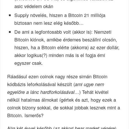
asic védelem okán
Supply növelés, hiszen a Bitcoin 21 milliója
biztosan nem lesz elég később…
De ami a legfontosabb volt (akkor is): Nemzeti
Bitcoin klónok, amikbe érdemes beszállni olcsón,
hiszen, ha a Bitcoin elérte (akkorra) az ezer dollár,
akkor logikus(?) minden más is el fogja érni
egyszer csak.
Ráadásul ezen coinok nagy része simán Bitcoin
kódbázis leforkolásával készült (
ami ugye nem
) Tehát kivétel
egyelőre a lánc hardforkolásával…
nélkül hatalmas álmokat ígértek és azt, hogy ezek a
coinok bizony sokkal, de sokkal jobbak lesznek mint a
Bitcoin. Ismerős?
Alig két évvel később (
)
az akkori bear market végére