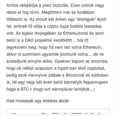
fontos velejárója a piaci tisztulás. Ezen coinok nagy
része el fog tűnni. Megtörtént már ez korábban
többször is. Az elmúlt két évben egy “álomgyár” épült
fel, aminek fő célja a crypto hype bubble learatása
volt. Az egész lényegében az Ethereummal és azon
belül is a DAO projekttel kezdődött… bár itt
jegyezném meg, hogy ha nem lett volna Ethereum,
akkor is szerintem ugyanide jutottunk volna… de ne
szaladjunk ennyire előre. Gyakran kapom az arcomba,
hogy ok nélkül szapulom a top20-ban lévő cryptokat,
pedig azok mennyivel jobbak a Bitcoinnál és különben
is, fél-egy vagy két éven belül bármelyik flippeningelni
fogja a BTC-t
)
(hogy ezt mennyiszer leírtátok…
Had mutassak egy érdekes ábrát: