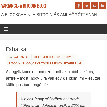
VARIANCE - A BITCOIN BLOG
A BLOCKCHAIN, A BITCOIN ÉS AMI MÖGÖTTE VAN.
Fabatka
BY
VARIANCE
DECEMBER 8, 2018 - 13:12
BITCOIN
,
BLOG
,
CRYPTOCURRENCY
,
ETHEREUM
Az egyik kommentben szerepelt az alábbi felkérés,
amire – most, hogy újra van egy kis időm írni – ezúttal
külön postban reagálnék:
A black friday cikkedben ezt írtad:
“főleg olyan dolgokat, amik a 20%-kal