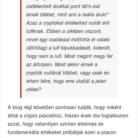
csökkentett árukkal pont 80%-kal
érnek többet, mint ami a reális áruk!”
Azaz a cryptókat értékelted nullát érő
lufiknak. Ebben a cikkben viszont,
mivel egy csalással indította el valaki
(állítólag) a lufi kipukkadását, kiderült,
hogy nem is lufi. Most megint megy fel
az árfolyam. Most akkor érnek a
cryptók nullánál többet, vagy csak én
értem félre, hogy erre utaltál a jelen
cikkel?
A blog régi követően pontosan tudják, hogy miként
állok a crypto piacokhoz, hiszen évek óta foglalkozom
azzal, hogy valamilyen szinten értelmes és
fundamentális értékeket próbáljak ezen a piacon