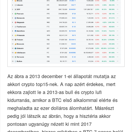
Az ábra a 2013 december 1-ei állapotát mutatja az
akkori crypto top15-nek. A nap azért érdekes, mert
ekkora zajlott le a 2013-as bull és crypto lufi
kidurranás, amikor a BTC első alkalommal elérte és
meghaladta az ezer dolláros álomhatárt. Másrészt
pedig jól látszik az ábrán, hogy a hisztéria akkor
pontosan ugyanúgy nézett ki mint 2017
decemberében, hiszen miközben a BTC 7 napon belül