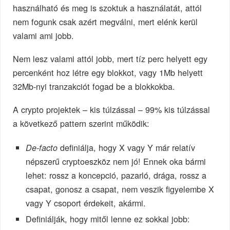
használható és meg is szoktuk a használatát, attól
nem fogunk csak azért megválni, mert elénk kerül
valami ami jobb.
Nem lesz valami attól jobb, mert tíz perc helyett egy
percenként hoz létre egy blokkot, vagy 1Mb helyett
32Mb-nyi tranzakciót fogad be a blokkokba.
A crypto projektek – kis túlzással – 99% kis túlzással
a következő pattern szerint működik:
definiálja, hogy X vagy Y már relatív
De-facto
népszerű cryptoeszköz nem jó! Ennek oka bármi
lehet: rossz a koncepció, pazarló, drága, rossz a
csapat, gonosz a csapat, nem veszik figyelembe X
vagy Y csoport érdekeit, akármi.
Definiálják, hogy mitől lenne ez sokkal jobb: