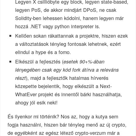
Legyen X csillióbyte egy block, legyen state-based,
legyen PoS, de akkor mindjárt DPoS, ne csak
Solidity-ben lehessen kódolni, hanem legyen már
hozzá .NET vagy python interpreter is.
Kellően sokan rákattannak a projektre, hiszen ezek
a változtatások tényleg fontosak lehetnek, ezért
elindul a hype és a fomo.
Elkészül a fejlesztés (
esetek 90+%-ában
lényegében csak egy kód fork átírva a releváns
), majd a fejlesztők hatalmas hírverés
részt
közepette bejelentik, hogy elkészült a Next-
WhatEver projekt és innentől bárki használhatja,
ahogy jól esik neki!
És ilyenkor mi történik? Nos az, hogy a kutya sem
fogja használni, hiszen bár tényleg menő az új crypto,
de egyébként az egész létező crypto-verzum már a