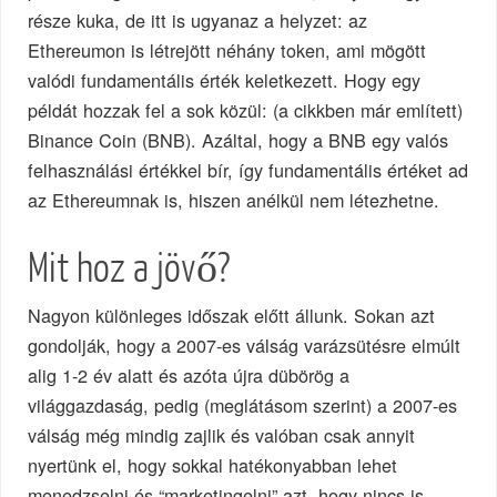
része kuka, de itt is ugyanaz a helyzet: az
Ethereumon is létrejött néhány token, ami mögött
valódi fundamentális érték keletkezett. Hogy egy
példát hozzak fel a sok közül: (a cikkben már említett)
Binance Coin (BNB). Azáltal, hogy a BNB egy valós
felhasználási értékkel bír, így fundamentális értéket ad
az Ethereumnak is, hiszen anélkül nem létezhetne.
Mit hoz a jövő?
Nagyon különleges időszak előtt állunk. Sokan azt
gondolják, hogy a 2007-es válság varázsütésre elmúlt
alig 1-2 év alatt és azóta újra dübörög a
világgazdaság, pedig (meglátásom szerint) a 2007-es
válság még mindig zajlik és valóban csak annyit
nyertünk el, hogy sokkal hatékonyabban lehet
menedzselni és “marketingelni” azt, hogy nincs is