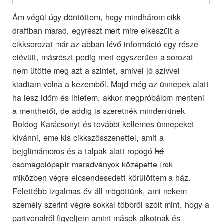
Ám végül úgy döntöttem, hogy mindhárom cikk
draftban marad, egyrészt mert mire elkészült a
cikksorozat már az abban lévő információ egy része
elévült, másrészt pedig mert egyszerűen a sorozat
nem ütötte meg azt a szintet, amivel jó szívvel
kiadtam volna a kezemből. Majd még az ünnepek alatt
ha lesz időm és ihletem, akkor megpróbálom menteni
a menthetőt, de addig is szeretnék mindenkinek
Boldog Karácsonyt és további kellemes ünnepeket
kívánni, eme kis cikkszösszenettel, amit a
bejglimámoros és a talpak alatt ropogó
hó
csomagolópapír maradványok közepette írok
miközben végre elcsendesedett körülöttem a ház.
Felettébb izgalmas év áll mögöttünk, ami nekem
személy szerint végre sokkal többről szólt mint, hogy a
partvonalról figyeljem amint mások alkotnak és