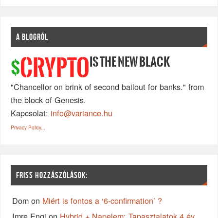
A BLOGRÓL
IS THE NEW BLACK
CRYPTO
$
"Chancellor on brink of second bailout for banks." from
the block of Genesis.
Kapcsolat:
info@variance.hu
Privacy Policy...
FRISS HOZZÁSZÓLÁSOK:
Dom
on
Miért is fontos a ‘6-confirmation’ ?
Imre Engi
on
Hybrid + Napelem: Tapasztalatok 4 év