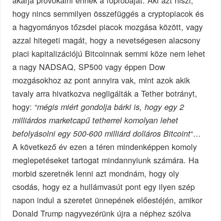
akarja provokálni ennek a főpróbáját. Aki azt hiszi,
hogy nincs semmilyen összefüggés a cryptopiacok és
a hagyományos tőzsdei piacok mozgása között, vagy
azzal hitegeti magát, hogy a nevetségesen alacsony
piaci kapitalizációjú Bitcoinnak semmi köze nem lehet
a nagy NADSAQ, SP500 vagy éppen Dow
mozgásokhoz az pont annyira vak, mint azok akik
tavaly arra hivatkozva negligálták a Tether botrányt,
hogy: “
mégis miért gondolja bárki is, hogy egy 2
milliárdos marketcapű tetherrel komolyan lehet
“…
befolyásolni egy 500-600 milliárd dolláros Bitcoint
A következő év ezen a téren mindenképpen komoly
meglepetéseket tartogat mindannyiunk számára. Ha
morbid szeretnék lenni azt mondnám, hogy oly
csodás, hogy ez a hullámvasút pont egy ilyen szép
napon indul a szeretet ünnepének előestéjén, amikor
Donald Trump nagyvezérünk újra a néphez szólva