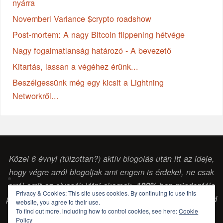
nyárra
Novemberi Variance $crypto roadshow
Post-mortem: A nagy Bitcoin flippening hétvége
Nagy fogalmatlanság határozó - A bevezető
Kitartás, lassan a végéhez érünk...
Beszélgessünk még egy kicsit a Lightning
Networkről...
Közel 6 évnyi (túlzottan?) aktív blogolás után itt az ideje,
hogy végre arról blogoljak ami engem is érdekel, ne csak
arról amit az olvasók látni akarnak.
100%
-ban mindenféle
Privacy & Cookies: This site uses cookies. By continuing to use this
pénzintézettől vagy egyéb vállalkozástól független szabad
website, you agree to their use.
To find out more, including how to control cookies, see here:
Cookie
gondolkodású (
sokszor laikus, de legalább
) érdeklődő
Policy