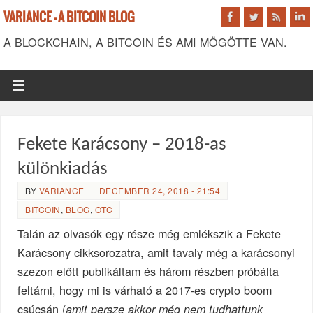
VARIANCE - A BITCOIN BLOG
A BLOCKCHAIN, A BITCOIN ÉS AMI MÖGÖTTE VAN.
Fekete Karácsony – 2018-as
különkiadás
BY
VARIANCE
DECEMBER 24, 2018 - 21:54
BITCOIN
,
BLOG
,
OTC
Talán az olvasók egy része még emlékszik a Fekete
Karácsony cikksorozatra, amit tavaly még a karácsonyi
szezon előtt publikáltam és három részben próbálta
feltárni, hogy mi is várható a 2017-es crypto boom
csúcsán (
amit persze akkor még nem tudhattunk