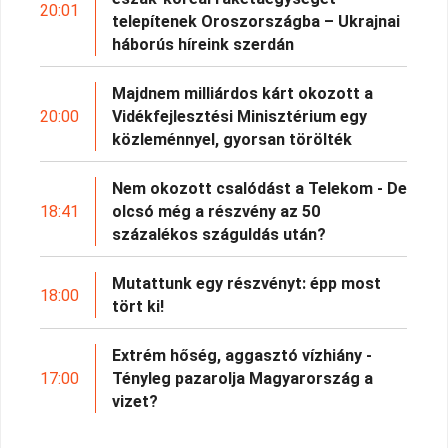
20:01
telepítenek Oroszországba – Ukrajnai
háborús híreink szerdán
Majdnem milliárdos kárt okozott a
20:00
Vidékfejlesztési Minisztérium egy
közleménnyel, gyorsan törölték
Nem okozott csalódást a Telekom - De
18:41
olcsó még a részvény az 50
százalékos száguldás után?
Mutattunk egy részvényt: épp most
18:00
tört ki!
Extrém hőség, aggasztó vízhiány -
17:00
Tényleg pazarolja Magyarország a
vizet?