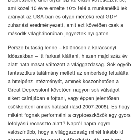
ami közel 10 évre emelte 10% felé a munkanélküliek
arányát az USA-ban és olyan mértékű reál GDP
zuhanást eredményezett, amit ezt követően csak a
második világháborúban jegyeztek nyugaton.
Persze butaság lenne – különösen a karácsonyi
időszakban – itt farkast kiáltani, hiszen majd száz év
alatt hatalmasat változott a világgazdaság. Sok egyéb
fantasztikus találmány mellett az emberiség feltalálta
a hitelpénz intézményét, aminek köszönhetően a
Great Depressiont követően nagyon sok válságot
sikert csírájában elfojtani, vagy éppen jelentősen
csökkenteni annak hatását (lásd 2007-2008). És hogy
miként fognak performálni a cryptoeszközök egy gyors
lefolyású recesszió alatt? Napról napra egyre
valószínűbb, hogy a világgazdaság minél inkább ki