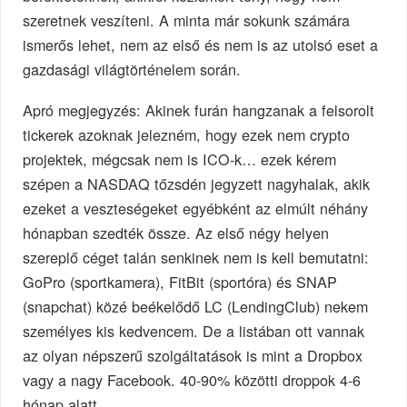
szeretnek veszíteni. A minta már sokunk számára
ismerős lehet, nem az első és nem is az utolsó eset a
gazdasági világtörténelem során.
Apró megjegyzés: Akinek furán hangzanak a felsorolt
tickerek azoknak jelezném, hogy ezek nem crypto
projektek, mégcsak nem is ICO-k… ezek kérem
szépen a NASDAQ tőzsdén jegyzett nagyhalak, akik
ezeket a veszteségeket egyébként az elmúlt néhány
hónapban szedték össze. Az első négy helyen
szereplő céget talán senkinek nem is kell bemutatni:
GoPro (sportkamera), FitBit (sportóra) és SNAP
(snapchat) közé beékelődő LC (LendingClub) nekem
személyes kis kedvencem. De a listában ott vannak
az olyan népszerű szolgáltatások is mint a Dropbox
vagy a nagy Facebook. 40-90% közötti droppok 4-6
hónap alatt.