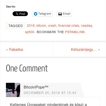
Share this:
Telegram
Email
2018
,
bitcoin
,
crash
,
financial crisis
,
nasdaq
,
TAGGED
sp500
.
BOOKMARK THE
PERMALINK
.
«
Fabatka
Kétszámjegy…
»
One Comment
BitcoinPope℠
DECEMBER 25, 2018 AT 15:43
Kellemes Ünnepeket mindenkinek és köszi a