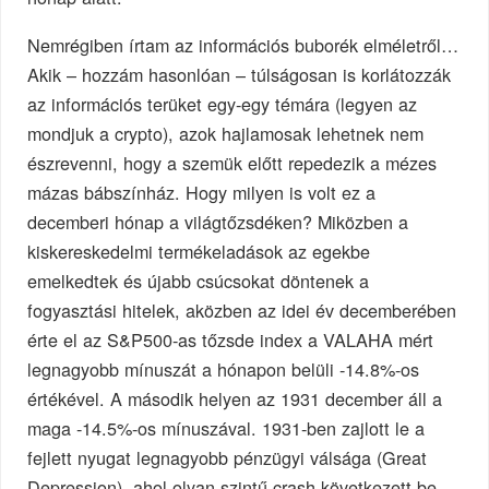
Nemrégiben írtam az információs buborék elméletről…
Akik – hozzám hasonlóan – túlságosan is korlátozzák
az információs terüket egy-egy témára (legyen az
mondjuk a crypto), azok hajlamosak lehetnek nem
észrevenni, hogy a szemük előtt repedezik a mézes
mázas bábszínház. Hogy milyen is volt ez a
decemberi hónap a világtőzsdéken? Miközben a
kiskereskedelmi termékeladások az egekbe
emelkedtek és újabb csúcsokat döntenek a
fogyasztási hitelek, aközben az idei év decemberében
érte el az S&P500-as tőzsde index a VALAHA mért
legnagyobb mínuszát a hónapon belüli -14.8%-os
értékével. A második helyen az 1931 december áll a
maga -14.5%-os mínuszával. 1931-ben zajlott le a
fejlett nyugat legnagyobb pénzügyi válsága (Great
Depression), ahol olyan szintű crash következett be,