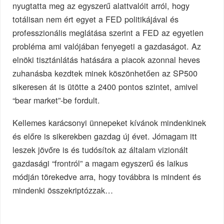
nyugtatta meg az egyszerű alattvalóit arról, hogy
totálisan nem ért egyet a FED politikájával és
professzionális meglátása szerint a FED az egyetlen
probléma ami valójában fenyegeti a gazdaságot. Az
elnöki tisztánlátás hatására a piacok azonnal heves
zuhanásba kezdtek minek köszönhetően az SP500
sikeresen át is ütötte a 2400 pontos szintet, amivel
“bear market”-be fordult.
Kellemes karácsonyi ünnepeket kívánok mindenkinek
és előre is sikerekben gazdag új évet. Jómagam itt
leszek jövőre is és tudósítok az általam vizionált
gazdasági “frontról” a magam egyszerű és laikus
módján törekedve arra, hogy továbbra is mindent és
mindenki összekriptózzak…