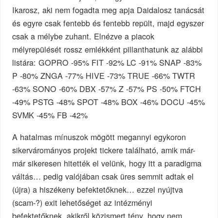
Ikarosz, aki nem fogadta meg apja Daidalosz tanácsát
és egyre csak fentebb és fentebb repült, majd egyszer
csak a mélybe zuhant. Elnézve a piacok
mélyrepülését rossz emlékként pillanthatunk az alábbi
listára: GOPRO -95% FIT -92% LC -91% SNAP -83%
P -80% ZNGA -77% HIVE -73% TRUE -66% TWTR
-63% SONO -60% DBX -57% Z -57% PS -50% FTCH
-49% PSTG -48% SPOT -48% BOX -46% DOCU -45%
SVMK -45% FB -42%
A hatalmas mínuszok mögött megannyi egykoron
sikervárományos projekt tickere található, amik már-
már sikeresen hitették el velünk, hogy itt a paradigma
váltás… pedig valójában csak üres semmit adtak el
(újra) a hiszékeny befektetőknek… ezzel nyújtva
(scam-?) exit lehetőséget az intézményi
befektetőknek, akikről közismert tény, hogy nem