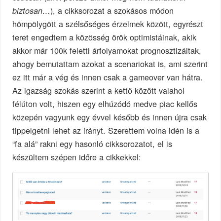
), a cikksorozat a szokásos módon
biztosan…
hömpölygött a szélsőséges érzelmek között, egyrészt
teret engedtem a közösség örök optimistáinak, akik
akkor már 100k feletti árfolyamokat prognosztizáltak,
ahogy bemutattam azokat a scenariokat is, ami szerint
ez itt már a vég és innen csak a gameover van hátra.
Az igazság szokás szerint a kettő között valahol
félúton volt, hiszen egy elhúzódó medve piac kellős
közepén vagyunk egy évvel később és innen újra csak
tippelgetni lehet az irányt. Szerettem volna idén is a
“fa alá” rakni egy hasonló cikksorozatot, el is
készültem szépen időre a cikkekkel: