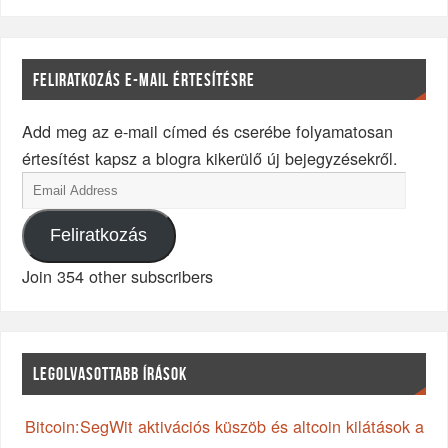
FELIRATKOZÁS E-MAIL ÉRTESÍTÉSRE
Add meg az e-mail címed és cserébe folyamatosan
értesítést kapsz a blogra kikerülő új bejegyzésekről.
Feliratkozás
Join 354 other subscribers
LEGOLVASOTTABB ÍRÁSOK
Bitcoin:SegWit aktivációs küszöb és altcoin kilátások a