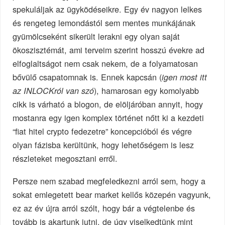
spekuláljak az ügyködéseikre. Egy év nagyon lelkes
és rengeteg lemondástól sem mentes munkájának
gyümölcseként sikerült lerakni egy olyan saját
ökoszisztémát, ami terveim szerint hosszú évekre ad
elfoglaltságot nem csak nekem, de a folyamatosan
bővülő csapatomnak is. Ennek kapcsán (
igen most itt
), hamarosan egy komolyabb
az INLOCKról van szó
cikk is várható a blogon, de elöljáróban annyit, hogy
mostanra egy igen komplex történet nőtt ki a kezdeti
“fiat hitel crypto fedezetre” koncepcióból és végre
olyan fázisba kerültünk, hogy lehetőségem is lesz
részleteket megosztani erről.
Persze nem szabad megfeledkezni arról sem, hogy a
sokat emlegetett bear market kellős közepén vagyunk,
ez az év újra arról szólt, hogy bár a végtelenbe és
tovább is akartunk jutni, de úgy viselkedtünk mint