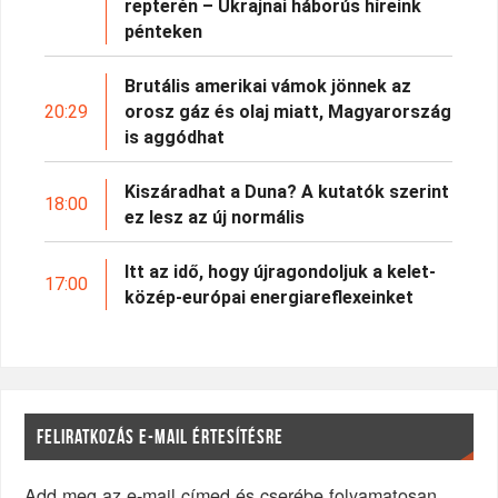
repterén – Ukrajnai háborús híreink
pénteken
Brutális amerikai vámok jönnek az
20:29
orosz gáz és olaj miatt, Magyarország
is aggódhat
Kiszáradhat a Duna? A kutatók szerint
18:00
ez lesz az új normális
Itt az idő, hogy újragondoljuk a kelet-
17:00
közép-európai energiareflexeinket
FELIRATKOZÁS E-MAIL ÉRTESÍTÉSRE
Add meg az e-mail címed és cserébe folyamatosan