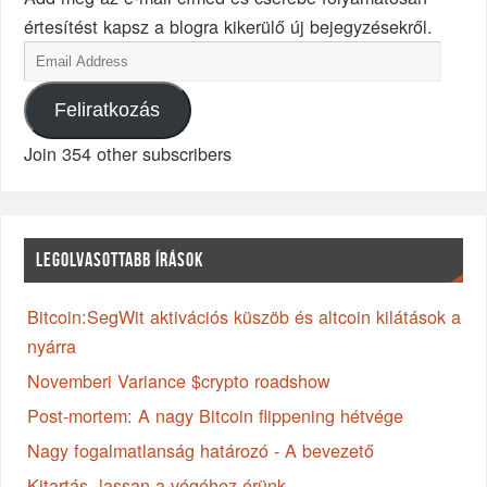
értesítést kapsz a blogra kikerülő új bejegyzésekről.
Feliratkozás
Join 354 other subscribers
LEGOLVASOTTABB ÍRÁSOK
Bitcoin:SegWit aktivációs küszöb és altcoin kilátások a
nyárra
Novemberi Variance $crypto roadshow
Post-mortem: A nagy Bitcoin flippening hétvége
Nagy fogalmatlanság határozó - A bevezető
Kitartás, lassan a végéhez érünk...