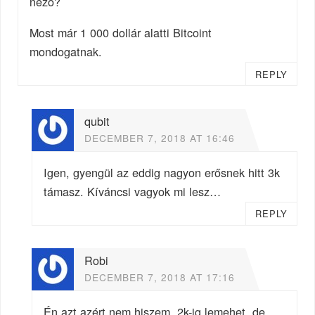
néző?
Most már 1 000 dollár alatti Bitcoint
mondogatnak.
REPLY
qubit
DECEMBER 7, 2018 AT 16:46
Igen, gyengül az eddig nagyon erősnek hitt 3k
támasz. Kíváncsi vagyok mi lesz…
REPLY
Robi
DECEMBER 7, 2018 AT 17:16
Én azt azért nem hiszem. 2k-ig lemehet, de