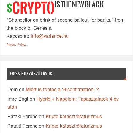
IS THE NEW BLACK
CRYPTO
$
"Chancellor on brink of second bailout for banks." from
the block of Genesis.
Kapcsolat:
info@variance.hu
Privacy Policy...
FRISS HOZZÁSZÓLÁSOK:
Dom
on
Miért is fontos a ‘6-confirmation’ ?
Imre Engi
on
Hybrid + Napelem: Tapasztalatok 4 év
után
Pataki Ferenc
on
Kripto katasztrófaturizmus
Pataki Ferenc
on
Kripto katasztrófaturizmus