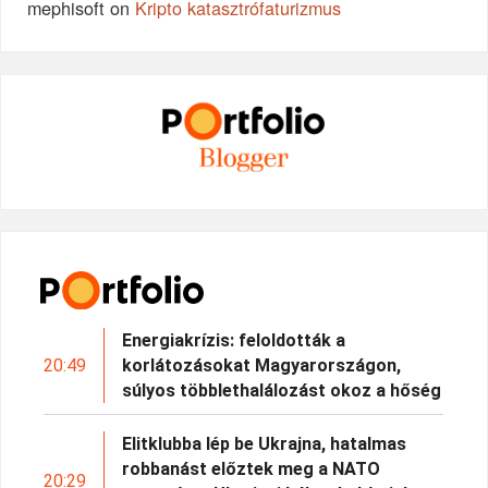
mephisoft
on
Kripto katasztrófaturizmus
Energiakrízis: feloldották a
20:49
korlátozásokat Magyarországon,
súlyos többlethalálozást okoz a hőség
Elitklubba lép be Ukrajna, hatalmas
robbanást előztek meg a NATO
20:29