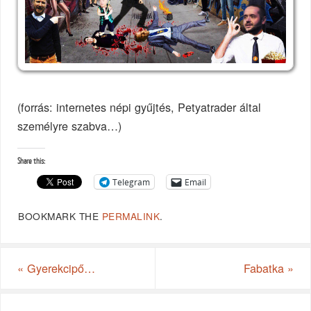
(forrás: internetes népi gyűjtés, Petyatrader által
személyre szabva…)
Share this:
Telegram
Email
BOOKMARK THE
PERMALINK
.
«
Gyerekcipő…
Fabatka
»