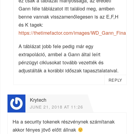
ez csak a táblázat hiányossága, az eredeti
Gann féle táblázatot itt találod meg, amiben
benne vannak visszamenőlegesen is az E,F,H
és K tagek:
https://thetimefactor.com/images/WD_Gann_Financial
A táblázat jobb fele pedig már egy
extrapoláció, amibel a Gann által leírt
pénzügyi ciklusokat tovább vezették és
adjustálták a korábbi időszak tapasztalataival.
REPLY
Krytech
JUNE 21, 2018 AT 11:26
Ha a security tokenek részvénynek számítanak
akkor fényes jövő előtt állnak