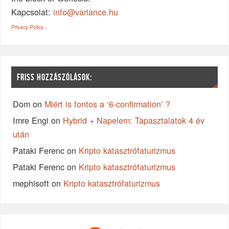
Kapcsolat:
info@variance.hu
Privacy Policy...
FRISS HOZZÁSZÓLÁSOK:
Dom
on
Miért is fontos a ‘6-confirmation’ ?
Imre Engi
on
Hybrid + Napelem: Tapasztalatok 4 év
után
Pataki Ferenc
on
Kripto katasztrófaturizmus
Pataki Ferenc
on
Kripto katasztrófaturizmus
mephisoft
on
Kripto katasztrófaturizmus