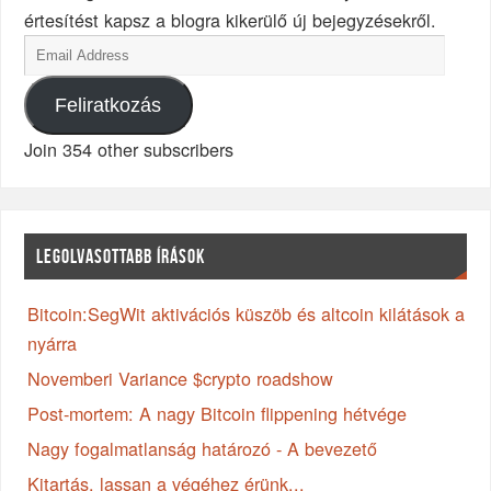
értesítést kapsz a blogra kikerülő új bejegyzésekről.
Feliratkozás
Join 354 other subscribers
LEGOLVASOTTABB ÍRÁSOK
Bitcoin:SegWit aktivációs küszöb és altcoin kilátások a
nyárra
Novemberi Variance $crypto roadshow
Post-mortem: A nagy Bitcoin flippening hétvége
Nagy fogalmatlanság határozó - A bevezető
Kitartás, lassan a végéhez érünk...