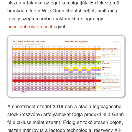
hiszen a fák már az eget karcolgatják. Emlékeztetőül
beraknám ide a W.D.Gann cheatsheetjét, amit még
tavaly szeptemberben raktam ki a blogra egy
hosszabb okfejtéssel
együtt:
A cheatsheet szerint 2019-ben a piac a legmagasabb
stock (részvény) árfolyamokat fogja produkálni a Gann
féle cikluselmélet szerint. Eddig ez tökéletesen bejött,
hiszen már így is a legtöbb technológiai részvény All-