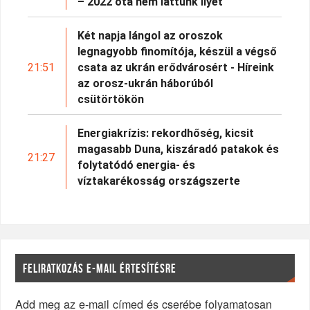
– 2022 óta nem láttunk ilyet
Két napja lángol az oroszok
legnagyobb finomítója, készül a végső
21:51
csata az ukrán erődvárosért - Híreink
az orosz-ukrán háborúból
csütörtökön
Energiakrízis: rekordhőség, kicsit
magasabb Duna, kiszáradó patakok és
21:27
folytatódó energia- és
víztakarékosság országszerte
FELIRATKOZÁS E-MAIL ÉRTESÍTÉSRE
Add meg az e-mail címed és cserébe folyamatosan