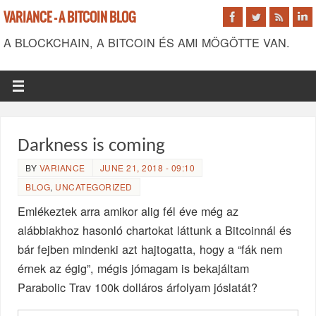
VARIANCE - A BITCOIN BLOG
A BLOCKCHAIN, A BITCOIN ÉS AMI MÖGÖTTE VAN.
Darkness is coming
BY
VARIANCE
JUNE 21, 2018 - 09:10
BLOG
,
UNCATEGORIZED
Emlékeztek arra amikor alig fél éve még az
alábbiakhoz hasonló chartokat láttunk a Bitcoinnál és
bár fejben mindenki azt hajtogatta, hogy a “fák nem
érnek az égig”, mégis jómagam is bekajáltam
Parabolic Trav 100k dolláros árfolyam jóslatát?