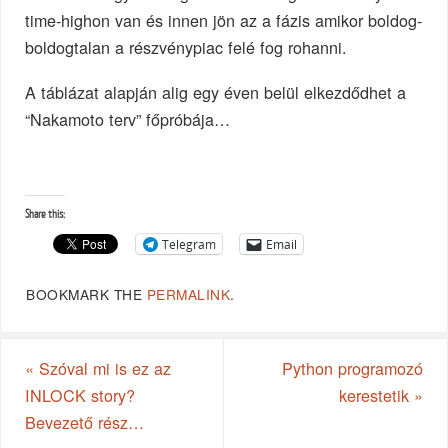
time-highon van és innen jön az a fázis amikor boldog-
boldogtalan a részvénypiac felé fog rohanni.
A táblázat alapján alig egy éven belül elkezdődhet a
“Nakamoto terv” főpróbája…
Share this:
Telegram
Email
BOOKMARK THE
PERMALINK
.
«
Szóval mi is ez az
Python programozó
INLOCK story?
kerestetik
»
Bevezető rész…