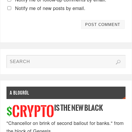
Notify me of new posts by email.
A BLOGRÓL
IS THE NEW BLACK
CRYPTO
$
"Chancellor on brink of second bailout for banks." from
the block of Genesis.