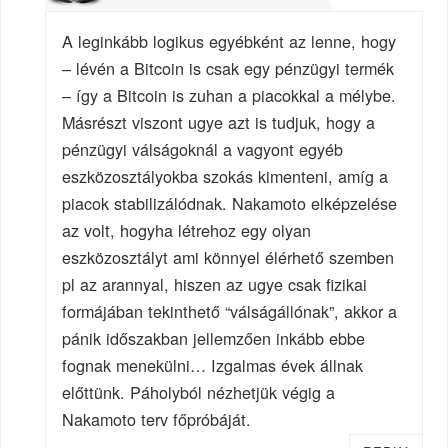
A leginkább logikus egyébként az lenne, hogy
– lévén a Bitcoin is csak egy pénzügyi termék
– így a Bitcoin is zuhan a piacokkal a mélybe.
Másrészt viszont ugye azt is tudjuk, hogy a
pénzügyi válságoknál a vagyont egyéb
eszközosztályokba szokás kimenteni, amíg a
piacok stabilizálódnak. Nakamoto elképzelése
az volt, hogyha létrehoz egy olyan
eszközosztályt ami könnyel élérhető szemben
pl az arannyal, hiszen az ugye csak fizikai
formájában tekinthető “válságállónak”, akkor a
pánik időszakban jellemzően inkább ebbe
fognak menekülni… Izgalmas évek állnak
előttünk. Páholyból nézhetjük végig a
Nakamoto terv főpróbáját.