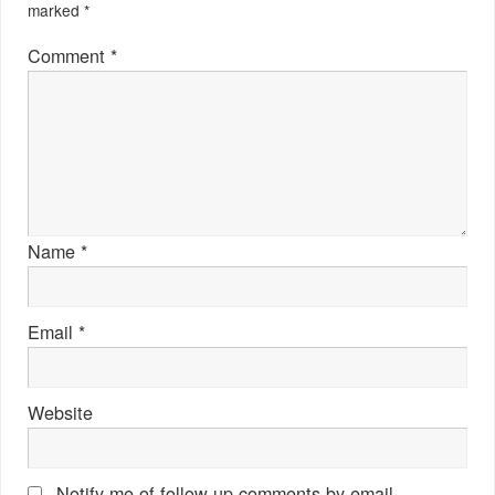
marked
*
Comment
*
Name
*
Email
*
Website
Notify me of follow-up comments by email.