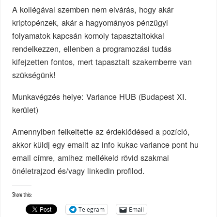
A kollégával szemben nem elvárás, hogy akár
kriptopénzek, akár a hagyományos pénzügyi
folyamatok kapcsán komoly tapasztaltokkal
rendelkezzen, ellenben a programozási tudás
kifejzetten fontos, mert tapasztalt szakemberre van
szükségünk!
Munkavégzés helye: Variance HUB (Budapest XI.
kerület)
Amennyiben felkeltette az érdeklődésed a pozíció,
akkor küldj egy emailt az info kukac variance pont hu
email címre, amihez mellékeld rövid szakmai
önéletrajzod és/vagy linkedin profilod.
Share this:
Telegram
Email