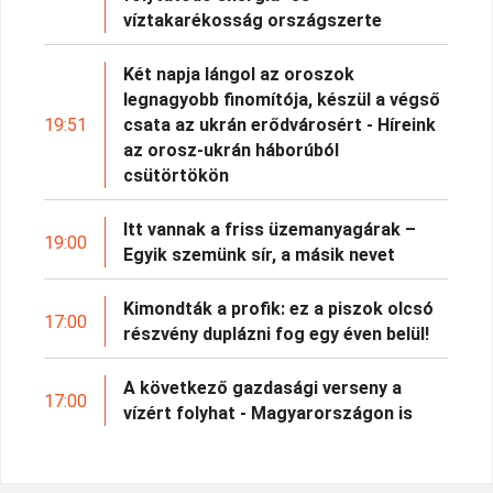
víztakarékosság országszerte
Két napja lángol az oroszok
legnagyobb finomítója, készül a végső
19:51
csata az ukrán erődvárosért - Híreink
az orosz-ukrán háborúból
csütörtökön
Itt vannak a friss üzemanyagárak –
19:00
Egyik szemünk sír, a másik nevet
Kimondták a profik: ez a piszok olcsó
17:00
részvény duplázni fog egy éven belül!
A következő gazdasági verseny a
17:00
vízért folyhat - Magyarországon is