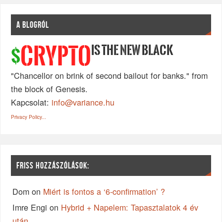
A BLOGRÓL
IS THE NEW BLACK
CRYPTO
$
"Chancellor on brink of second bailout for banks." from
the block of Genesis.
Kapcsolat:
info@variance.hu
Privacy Policy...
FRISS HOZZÁSZÓLÁSOK:
Dom
on
Miért is fontos a ‘6-confirmation’ ?
Imre Engi
on
Hybrid + Napelem: Tapasztalatok 4 év
után