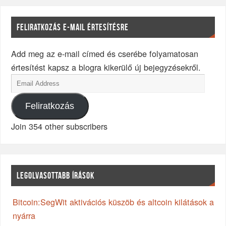
FELIRATKOZÁS E-MAIL ÉRTESÍTÉSRE
Add meg az e-mail címed és cserébe folyamatosan
értesítést kapsz a blogra kikerülő új bejegyzésekről.
Feliratkozás
Join 354 other subscribers
LEGOLVASOTTABB ÍRÁSOK
Bitcoin:SegWit aktivációs küszöb és altcoin kilátások a
nyárra