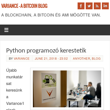
VARIANCE - A BITCOIN BLOG
A BLOCKCHAIN, A BITCOIN ÉS AMI MÖGÖTTE VAN.
Python programozó kerestetik
BY
VARIANCE
JUNE 21, 2018 - 23:02
ANYOTHER
,
BLOG
Újabb
munkatár
sat
keresünk
a
Variance/I
nlock