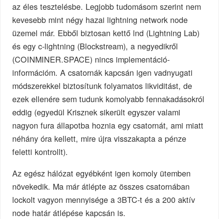
az éles tesztelésbe. Legjobb tudomásom szerint nem
kevesebb mint négy hazai lightning network node
üzemel már. Ebből biztosan kettő lnd (Lightning Lab)
és egy c-lightning (Blockstream), a negyedikről
(COINMINER.SPACE) nincs implementáció-
információm. A csatornák kapcsán igen vadnyugati
módszerekkel biztosítunk folyamatos likviditást, de
ezek ellenére sem tudunk komolyabb fennakadásokról
eddig (egyedül Krisznek sikerült egyszer valami
nagyon fura állapotba hoznia egy csatornát, ami miatt
néhány óra kellett, mire újra visszakapta a pénze
feletti kontrollt).
Az egész hálózat egyébként igen komoly ütemben
növekedik. Ma már átlépte az összes csatornában
lockolt vagyon mennyisége a 3BTC-t és a 200 aktív
node határ átlépése kapcsán is.