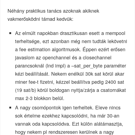
Néhány praktikus tanács azoknak akiknek
vakmerősködni támad kedvük:
Az elmúlt napokban drasztikusan esett a mempool
terheltsége, ezt azonban még nem tudták lekövetni
a fee estimation algoritmusok. Éppen ezért erősen
javaslom az openchannel és a closechannel
parancsoknál (lnd impl) a –sat_per_byte paraméter
kézi beállítását. Nekem enélkül 30k sat körül akar
miner fee-t fizetni, kézzel beállítva pedig 2400 sat
(19 sat/b) körül boldogan nyitja/zárja a csatornákat
max 2-3 blokkon belül.
A nagy csomópontok igen terheltek. Eleve nincs
sok értelme ezekhez kapcsolódni, ha már 30-an
vannak oda kapcsolódva. Ezt külön alátámasztja,
hogy nekem pl rendszeresen kerülnek a nagy