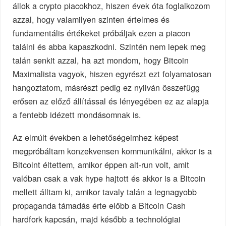
állok a crypto piacokhoz, hiszen évek óta foglalkozom
azzal, hogy valamilyen szinten értelmes és
fundamentális értékeket próbáljak ezen a piacon
találni és abba kapaszkodni. Szintén nem lepek meg
talán senkit azzal, ha azt mondom, hogy Bitcoin
Maximalista vagyok, hiszen egyrészt ezt folyamatosan
hangoztatom, másrészt pedig ez nyilván összefügg
erősen az előző állítással és lényegében ez az alapja
a fentebb idézett mondásomnak is.
Az elmúlt években a lehetőségeimhez képest
megpróbáltam konzekvensen kommunikálni, akkor is a
Bitcoint éltettem, amikor éppen alt-run volt, amit
valóban csak a vak hype hajtott és akkor is a Bitcoin
mellett álltam ki, amikor tavaly talán a legnagyobb
propaganda támadás érte előbb a Bitcoin Cash
hardfork kapcsán, majd később a technológiai