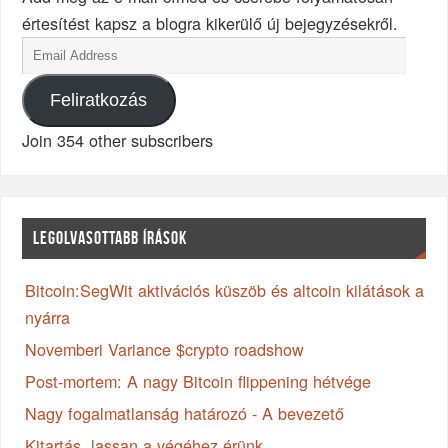
értesítést kapsz a blogra kikerülő új bejegyzésekről.
Feliratkozás
Join 354 other subscribers
LEGOLVASOTTABB ÍRÁSOK
Bitcoin:SegWit aktivációs küszöb és altcoin kilátások a
nyárra
Novemberi Variance $crypto roadshow
Post-mortem: A nagy Bitcoin flippening hétvége
Nagy fogalmatlanság határozó - A bevezető
Kitartás, lassan a végéhez érünk...