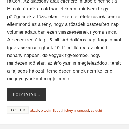
faktort. Az alacsony árak ellenére inkább pihennek a
Bitcoin érmék a cold walletekben, mintsem hogy
pörögnének a tőzsdéken. Ezen feltételezésnek persze
ellentmond az a tény, hogy a tőzsdék összesített napi
volumenadataiban ezen visszaesésnek nyoma sincs.
A decemberi átlag 15 milliárd dolláros napi forgalomról
igaz visszacsorogtunk 10-11 milliárdra az elmúlt
néhány napban, de vegyük figyelembe, hogy
mindezen idő alatt az árfolyam is megfeleződött, tehát
a fajlagos hálózati terhelésben ennek nem kellene
megnyugvásként megjelennie.
FOLYTATÁS…
TAGGED
attack
,
bitcoin
,
flood
,
history
,
mempool
,
satoshi