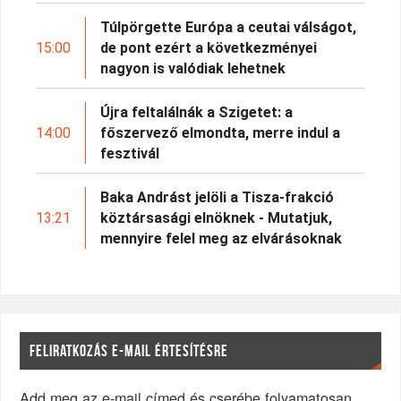
Túlpörgette Európa a ceutai válságot,
15:00
de pont ezért a következményei
nagyon is valódiak lehetnek
Újra feltalálnák a Szigetet: a
14:00
főszervező elmondta, merre indul a
fesztivál
Baka Andrást jelöli a Tisza-frakció
13:21
köztársasági elnöknek - Mutatjuk,
mennyire felel meg az elvárásoknak
FELIRATKOZÁS E-MAIL ÉRTESÍTÉSRE
Add meg az e-mail címed és cserébe folyamatosan