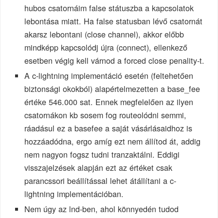
hubos csatornáim false státuszba a kapcsolatok
lebontása miatt. Ha false statusban lévő csatornát
akarsz lebontani (close channel), akkor előbb
mindképp kapcsolódj újra (connect), ellenkező
esetben végig kell várnod a forced close penality-t.
A c-lightning implementáció esetén (feltehetően
biztonsági okokból) alapértelmezetten a base_fee
értéke 546.000 sat. Ennek megfelelően az ilyen
csatornákon kb sosem fog routeolódni semmi,
ráadásul ez a basefee a saját vásárlásaidhoz is
hozzáadódna, ergo amíg ezt nem állítod át, addig
nem nagyon fogsz tudni tranzaktálni. Eddigi
visszajelzések alapján ezt az értéket csak
parancssori beállítással lehet átállítani a c-
lightning implementációban.
Nem úgy az lnd-ben, ahol könnyedén tudod