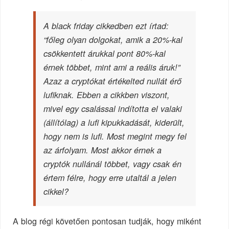
A black friday cikkedben ezt írtad:
“főleg olyan dolgokat, amik a 20%-kal
csökkentett árukkal pont 80%-kal
érnek többet, mint ami a reális áruk!”
Azaz a cryptókat értékelted nullát érő
lufiknak. Ebben a cikkben viszont,
mivel egy csalással indította el valaki
(állítólag) a lufi kipukkadását, kiderült,
hogy nem is lufi. Most megint megy fel
az árfolyam. Most akkor érnek a
cryptók nullánál többet, vagy csak én
értem félre, hogy erre utaltál a jelen
cikkel?
A blog régi követően pontosan tudják, hogy miként