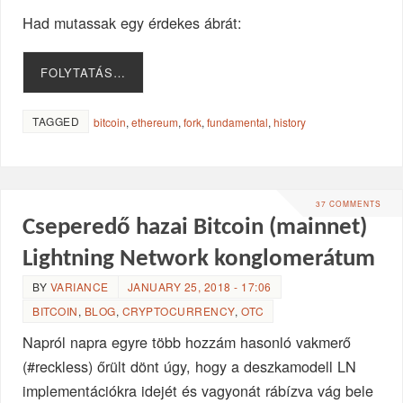
Had mutassak egy érdekes ábrát:
FOLYTATÁS…
TAGGED
bitcoin
,
ethereum
,
fork
,
fundamental
,
history
37 COMMENTS
Cseperedő hazai Bitcoin (mainnet)
Lightning Network konglomerátum
BY
VARIANCE
JANUARY 25, 2018 - 17:06
BITCOIN
,
BLOG
,
CRYPTOCURRENCY
,
OTC
Napról napra egyre több hozzám hasonló vakmerő
(#reckless) őrült dönt úgy, hogy a deszkamodell LN
implementációkra idejét és vagyonát rábízva vág bele