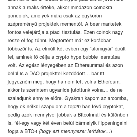
annak a reális értéke, akkor mindazon coinokra
gondolok, amelyek mára csak az egykoron
szépreményű projektek mementói. A bear marketek
fontos velejárója a piaci tisztulás. Ezen coinok nagy
része el fog tűnni. Megtörtént már ez korábban
többször is. Az elmúlt két évben egy “álomgyár” épült
fel, aminek fő célja a crypto hype bubble learatása
volt. Az egész lényegében az Ethereummal és azon
belül is a DAO projekttel kezdődött… bár itt
jegyezném meg, hogy ha nem lett volna Ethereum,
akkor is szerintem ugyanide jutottunk volna… de ne
szaladjunk ennyire előre. Gyakran kapom az arcomba,
hogy ok nélkül szapulom a top20-ban lévő cryptokat,
pedig azok mennyivel jobbak a Bitcoinnál és különben
is, fél-egy vagy két éven belül bármelyik flippeningelni
fogja a BTC-t
)
(hogy ezt mennyiszer leírtátok…