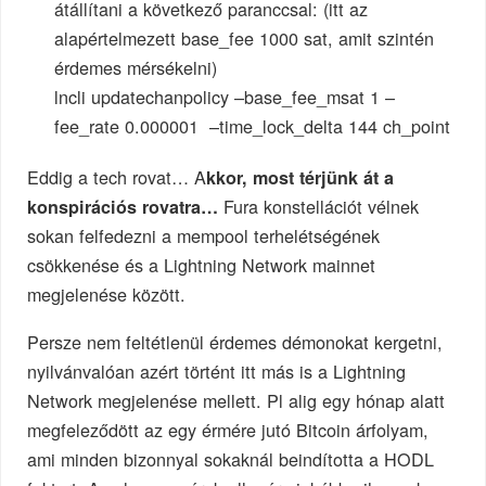
átállítani a következő paranccsal: (itt az
alapértelmezett base_fee 1000 sat, amit szintén
érdemes mérsékelni)
lncli updatechanpolicy –base_fee_msat 1 –
fee_rate 0.000001 –time_lock_delta 144 ch_point
Eddig a tech rovat… A
kkor, most térjünk át a
Fura konstellációt vélnek
konspirációs rovatra…
sokan felfedezni a mempool terhelétségének
csökkenése és a Lightning Network mainnet
megjelenése között.
Persze nem feltétlenül érdemes démonokat kergetni,
nyilvánvalóan azért történt itt más is a Lightning
Network megjelenése mellett. Pl alig egy hónap alatt
megfeleződött az egy érmére jutó Bitcoin árfolyam,
ami minden bizonnyal sokaknál beindította a HODL