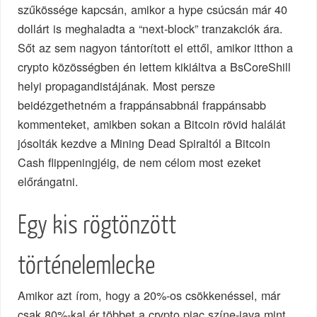
szűkössége kapcsán, amikor a hype csúcsán már 40
dollárt is meghaladta a “next-block” tranzakciók ára.
Sőt az sem nagyon tántorított el ettől, amikor itthon a
crypto közösségben én lettem kikiáltva a BsCoreShill
helyi propagandistájának. Most persze
beidézgethetném a frappánsabbnál frappánsabb
kommenteket, amikben sokan a Bitcoin rövid halálát
jósolták kezdve a Mining Dead Spiraltól a Bitcoin
Cash flippeningjéig, de nem célom most ezeket
előrángatni.
Egy kis rögtönzött
történelemlecke
Amikor azt írom, hogy a 20%-os csökkenéssel, már
csak 80%-kal ér többet a crypto piac színe-java mint