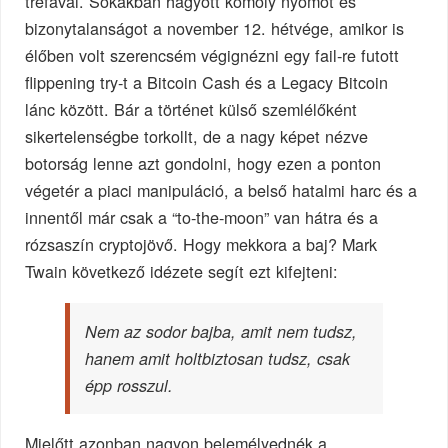
tréfával. Sokakban hagyott komoly nyomot és
bizonytalanságot a november 12. hétvége, amikor is
élőben volt szerencsém végignézni egy fail-re futott
flippening try-t a Bitcoin Cash és a Legacy Bitcoin
lánc között. Bár a történet külső szemlélőként
sikertelenségbe torkollt, de a nagy képet nézve
botorság lenne azt gondolni, hogy ezen a ponton
végetér a piaci manipuláció, a belső hatalmi harc és a
innentől már csak a “to-the-moon” van hátra és a
rózsaszín cryptojövő. Hogy mekkora a baj? Mark
Twain következő idézete segít ezt kifejteni:
Nem az sodor bajba, amit nem tudsz,
hanem amit holtbiztosan tudsz, csak
épp rosszul.
Mielőtt azonban nagyon belemélyednék a