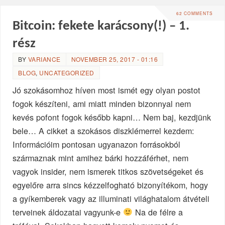
62 COMMENTS
Bitcoin: fekete karácsony(!) – 1.
rész
BY
VARIANCE
NOVEMBER 25, 2017 - 01:16
BLOG
,
UNCATEGORIZED
Jó szokásomhoz híven most ismét egy olyan postot
fogok készíteni, ami miatt minden bizonnyal nem
kevés pofont fogok később kapni… Nem baj, kezdjünk
bele… A cikket a szokásos diszklémerrel kezdem:
Információim pontosan ugyanazon forrásokból
származnak mint amihez bárki hozzáférhet, nem
vagyok insider, nem ismerek titkos szövetségeket és
egyelőre arra sincs kézzelfogható bizonyítékom, hogy
a gyíkemberek vagy az illuminati világhatalom átvételi
terveinek áldozatai vagyunk-e
Na de félre a