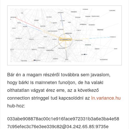
Bár én a magam részéről továbbra sem javaslom,
hogy bárki is mainneten funoljon, de ha valaki
olthatatlan vágyat érez erre, az a következő
connection stringgel tud kapcsolódni az
ln.variance.hu
hub-hoz:
033abe908878ac00c1e916face972331b3a6e3ba4e58
7c95efec3c76e3ee339c82@34.242.65.85:9735e