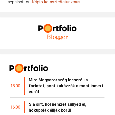
mephisoft
on
Kripto katasztrófaturizmus
Mire Magyarország lecseréli a
18:00
forintot, pont kukázzák a most ismert
eurót
S a sírt, hol nemzet süllyed el,
16:00
hőkupolák állják körül