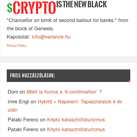
IS THE NEW BLACK
CRYPTO
$
"Chancellor on brink of second bailout for banks." from
the block of Genesis.
Kapcsolat:
info@variance.hu
Privacy Policy...
FRISS HOZZÁSZÓLÁSOK:
Dom
on
Miért is fontos a ‘6-confirmation’ ?
Imre Engi
on
Hybrid + Napelem: Tapasztalatok 4 év
után
Pataki Ferenc
on
Kripto katasztrófaturizmus
Pataki Ferenc
on
Kripto katasztrófaturizmus