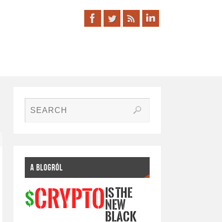
A BLOGRÓL
IS THE
CRYPTO
$
NEW
BLACK