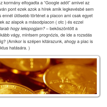
z kormány elfogadta a “Google adót” amivel az
yilván pont ezek azok a hírek amik legkevésbé sem
cs ennél ütősebb történet a piacon ami csak egyet
ek az alapok a másodpiacon ( otc ) és ezzel
– beköszöntött a
fadarab hogy lekopogjam?
 inkább vágy, mintsem prognózis, de ide a rozsdás
sig? (Amikor is szépen kitárazunk, ahogy a piac is
ektus hatására. )