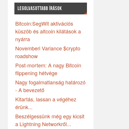
LEGOLVASOTTABB ÍRÁSOK
Bitcoin:SegWit aktivációs
küszöb és altcoin kilátások a
nyárra
Novemberi Variance $crypto
roadshow
Post-mortem: A nagy Bitcoin
flippening hétvége
Nagy fogalmatlanság határozó
- A bevezető
Kitartás, lassan a végéhez
érünk...
Beszélgessünk még egy kicsit
a Lightning Networkről...