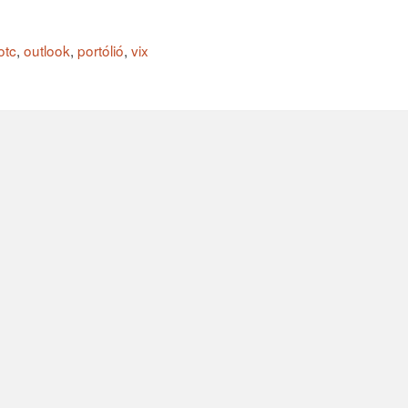
otc
,
outlook
,
portólió
,
vix