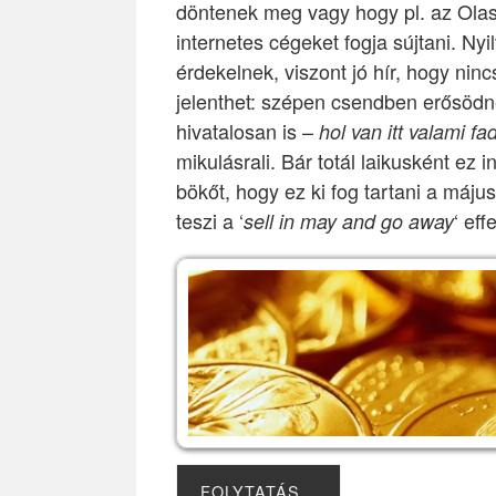
döntenek meg vagy hogy pl. az Olas
internetes cégeket fogja sújtani. N
érdekelnek, viszont jó hír, hogy nin
jelenthet: szépen csendben erősödn
hivatalosan is –
hol van itt valami 
mikulásrali. Bár totál laikusként ez
bökőt, hogy ez ki fog tartani a máju
teszi a ‘
‘ eff
sell in may and go away
FOLYTATÁS…