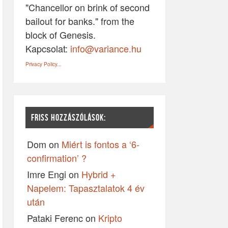
"Chancellor on brink of second
bailout for banks." from the
block of Genesis.
Kapcsolat:
info@variance.hu
Privacy Policy...
FRISS HOZZÁSZÓLÁSOK:
Dom
on
Miért is fontos a ‘6-
confirmation’ ?
Imre Engi
on
Hybrid +
Napelem: Tapasztalatok 4 év
után
Pataki Ferenc
on
Kripto