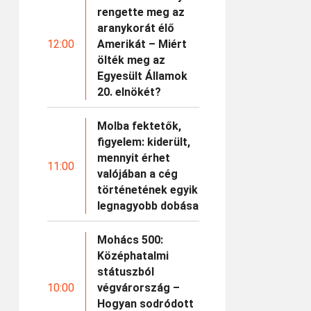
rengette meg az
aranykorát élő
12:00
Amerikát – Miért
ölték meg az
Egyesült Államok
20. elnökét?
Molba fektetők,
figyelem: kiderült,
mennyit érhet
11:00
valójában a cég
történetének egyik
legnagyobb dobása
Mohács 500:
Középhatalmi
státuszból
10:00
végvárország –
Hogyan sodródott