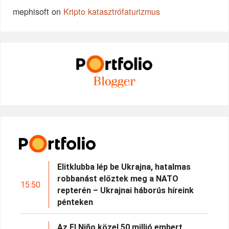
mephisoft
on
Kripto katasztrófaturizmus
Elitklubba lép be Ukrajna, hatalmas
robbanást előztek meg a NATO
15:50
repterén – Ukrajnai háborús híreink
pénteken
Az El Niño közel 50 millió embert