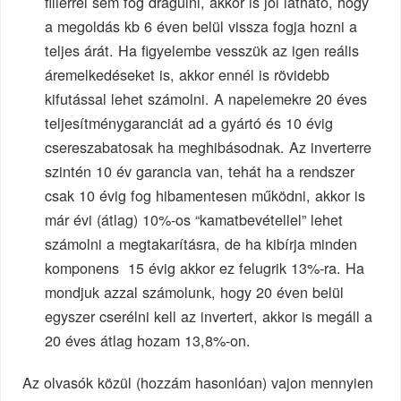
fillérrel sem fog drágulni, akkor is jól látható, hogy
a megoldás kb 6 éven belül vissza fogja hozni a
teljes árát. Ha figyelembe vesszük az igen reális
áremelkedéseket is, akkor ennél is rövidebb
kifutással lehet számolni. A napelemekre 20 éves
teljesítménygaranciát ad a gyártó és 10 évig
csereszabatosak ha meghibásodnak. Az inverterre
szintén 10 év garancia van, tehát ha a rendszer
csak 10 évig fog hibamentesen működni, akkor is
már évi (átlag) 10%-os “kamatbevétellel” lehet
számolni a megtakarításra, de ha kibírja minden
komponens 15 évig akkor ez felugrik 13%-ra. Ha
mondjuk azzal számolunk, hogy 20 éven belül
egyszer cserélni kell az invertert, akkor is megáll a
20 éves átlag hozam 13,8%-on.
Az olvasók közül (hozzám hasonlóan) vajon mennyien