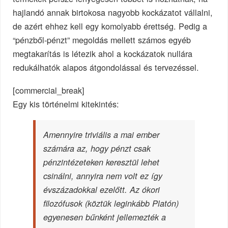
hajlandó annak birtokosa nagyobb kockázatot vállalni,
de azért ehhez kell egy komolyabb érettség. Pedig a
“pénzből-pénzt” megoldás mellett számos egyéb
megtakarítás is létezik ahol a kockázatok nullára
redukálhatók alapos átgondolással és tervezéssel.
[commercial_break]
Egy kis történelmi kitekintés:
Amennyire triviális a mai ember
számára az, hogy pénzt csak
pénzintézeteken keresztül lehet
csinálni, annyira nem volt ez így
évszázadokkal ezelőtt. Az ókori
filozófusok (
köztük leginkább Platón
)
egyenesen bűnként jellemezték a