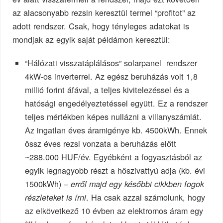
az alacsonyabb rezsin keresztül termel “profitot” az
adott rendszer. Csak, hogy tényleges adatokat is
mondjak az egyik saját példámon keresztül:
“Hálózati visszatáplálásos” solarpanel rendszer
4kW-os inverterrel. Az egész beruházás volt 1,8
millió forint áfával, a teljes kivitelezéssel és a
hatósági engedélyeztetéssel együtt. Ez a rendszer
teljes mértékben képes nullázni a villanyszámlát.
Az ingatlan éves áramigénye kb. 4500kWh. Ennek
össz éves rezsi vonzata a beruházás előtt
~288.000 HUF/év. Egyébként a fogyasztásból az
egyik legnagyobb részt a hőszivattyú adja (kb. évi
1500kWh) –
erről majd egy későbbi cikkben fogok
. Ha csak azzal számolunk, hogy
részleteket is írni
az elkövetkező 10 évben az elektromos áram egy