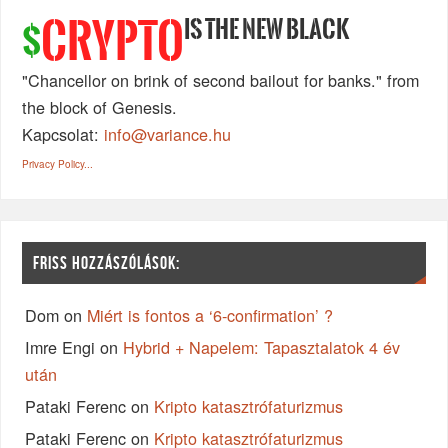
IS THE NEW BLACK
CRYPTO
$
"Chancellor on brink of second bailout for banks." from
the block of Genesis.
Kapcsolat:
info@variance.hu
Privacy Policy...
FRISS HOZZÁSZÓLÁSOK:
Dom
on
Miért is fontos a ‘6-confirmation’ ?
Imre Engi
on
Hybrid + Napelem: Tapasztalatok 4 év
után
Pataki Ferenc
on
Kripto katasztrófaturizmus
Pataki Ferenc
on
Kripto katasztrófaturizmus