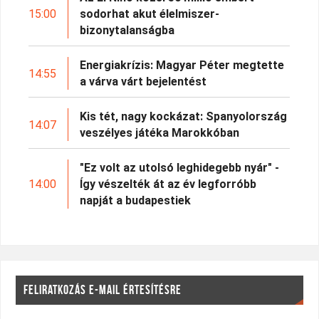
15:00
sodorhat akut élelmiszer-
bizonytalanságba
Energiakrízis: Magyar Péter megtette
14:55
a várva várt bejelentést
Kis tét, nagy kockázat: Spanyolország
14:07
veszélyes játéka Marokkóban
"Ez volt az utolsó leghidegebb nyár" -
14:00
Így vészelték át az év legforróbb
napját a budapestiek
FELIRATKOZÁS E-MAIL ÉRTESÍTÉSRE