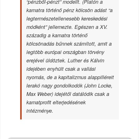
“pénzből-pénzt” modellt. (Platón a
kamatra történő pénz kölcsön adást “a
legtermészetellenesebb kereskedési
módként” jellemezte. Egészen a XV.
századig a kamatra történő
kölcsönadás bűnnek számított, amit a
legtöbb európai országban törvény
erejével üldöztek. Luther és Kálvin
idejében enyhült csak a vallási
nyomás, de a kapitalizmus alappilléreit
lerakó nagy gondolkodók (John Locke,
Max Weber) idejétől datálódik csak a
kamatprofit elterjedésének
intézménye.