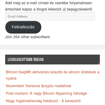
Add meg az e-mail címed és cserébe folyamatosan
értesítést kapsz a blogra kikerülő új bejegyzésekről.
Feliratkozás
Join 354 other subscribers
LEGOLVASOTTABB ÍRÁSOK
Bitcoin:SegWit aktivációs küszöb és altcoin kilátások a
nyárra
Novemberi Variance $crypto roadshow
Post-mortem: A nagy Bitcoin flippening hétvége
Nagy fogalmatlanság határozó - A bevezető