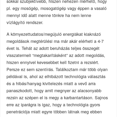
sokkal szubjektívebb, hiszen nehezen mérhető, hogy
pl. egy mosógép, mosogatógép vagy éppen a vasaló
mennyi idő alatt menne tönkre ha nem lenne
vízlágyító rendszer.
A környezettudatos/megújuló energiákat kiaknázó
megoldások megtérülési ma már akár elérheti a 4-7
évet is. Tehát az adott beruházás teljes összegét
visszatermeli “megtakarításként” az adott megoldás,
hiszen ennyivel kevesebbet kell fizetni a rezsiért.
Persze ez sem szentírás. Találkoztam már több olyan
példával is, ahol az elhibázott technológia választás
és a hibás/hanyag kivitelezés miatt a vevő arra
panaszkodott, hogy amit megnyer az alacsonyabb
rezsin az szépen el is megy a karbantartáson. Sajnos
erre az iparágra is igaz, hogy a technológia gyors
penetrációja miatt egyre többen látnak meg ebben