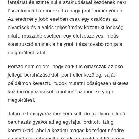
fantáziát és szinte nulla szaktudással kezdenek neki
összelegózni a rendszert a nagy profit reményében.
Az eredmény jobb esetben csak egy csalódás az
elvárások és a valós teljesítmény közötti különbség
miatt, rosszabb esetben egy életveszélyes, hibás
konstrukció aminek a helyreállítása tovább rontja a
megtérülési rátát.
Persze nem célom, hogy bárkit is elriasszak az öko
jellegű beruházásoktól, pont ellenkezőleg; saját
példáimon keresztül tudok mutatni bőségesen sikeres
kezdeményezéseket, ahol már szépen ketyeg a
megtérülési.
Talán ezt magyaráznom sem kell, de az ilyen jellegű
beruházás gyakorlatilag egyfajta fordított lízing
konstrukció, ahol a kezdeti magas költséget néhány
év alatt visszatermeli a rendszer, majd ezt követően