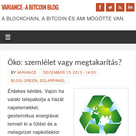
VARIANCE - A BITCOIN BLOG
A BLOCKCHAIN, A BITCOIN ÉS AMI MÖGÖTTE VAN.
Öko: szemlélet vagy megtakarítás?
BY
VARIANCE
DECEMBER 15, 2013 - 14:03
BLOG
,
GREEN
,
SOLARPANEL
Érdekes kérdés. Vajon ha
valaki telepakolja a házát
napelemekkel,
geotermikus energiával
termeli ki a fűtést és a
melegvizet napkollektor