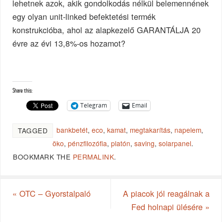
lehetnek azok, akik gondolkodás nélkül belemennének
egy olyan unit-linked befektetési termék
konstrukcióba, ahol az alapkezelő GARANTÁLJA 20
évre az évi 13,8%-os hozamot?
Share this:
Telegram
Email
bankbetét
,
eco
,
kamat
,
megtakarítás
,
napelem
,
TAGGED
öko
,
pénzfilozófia
,
platón
,
saving
,
solarpanel
.
BOOKMARK THE
PERMALINK
.
«
OTC – Gyorstalpaló
A piacok jól reagálnak a
Fed holnapi ülésére
»