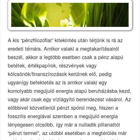
A kis “pénzfilozófiai” kitekintés után térjünk is rá az
eredeti témára. Amikor valaki a megtakarításairól
beszél, akkor a legtöbb esetben csak a pénz alapú
betétek, értékpapírok, részvények vagy
kölcsönök/finanszírozások kerülnek elő, pedig
ugyanígy befektetés az is amikor valaki egy
komolyabb megújuló energia alapú beruházásba kezd,
vagy akár csak egy vízlágyító berendezést vásárol. Az
előbbivel közvetlenül pénzt spórol meg, hiszen a
fosszilis energiával szemben a megújuló energia
lényegesen olcsóbb, így már a nulladik pillanattól
“pénzt termel”, az utóbbi esetében a megtérülés már