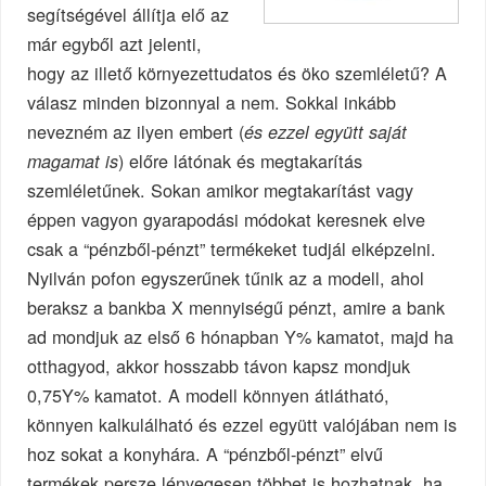
segítségével állítja elő az
már egyből azt jelenti,
hogy az illető környezettudatos és öko szemléletű? A
válasz minden bizonnyal a nem. Sokkal inkább
nevezném az ilyen embert (
és ezzel együtt saját
) előre látónak és megtakarítás
magamat is
szemléletűnek. Sokan amikor megtakarítást vagy
éppen vagyon gyarapodási módokat keresnek elve
csak a “pénzből-pénzt” termékeket tudjál elképzelni.
Nyilván pofon egyszerűnek tűnik az a modell, ahol
beraksz a bankba X mennyiségű pénzt, amire a bank
ad mondjuk az első 6 hónapban Y% kamatot, majd ha
otthagyod, akkor hosszabb távon kapsz mondjuk
0,75Y% kamatot. A modell könnyen átlátható,
könnyen kalkulálható és ezzel együtt valójában nem is
hoz sokat a konyhára. A “pénzből-pénzt” elvű
termékek persze lényegesen többet is hozhatnak, ha