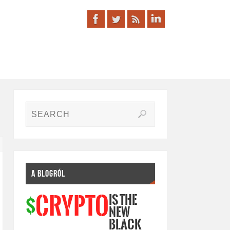
A BLOGRÓL
IS THE
CRYPTO
$
NEW
BLACK