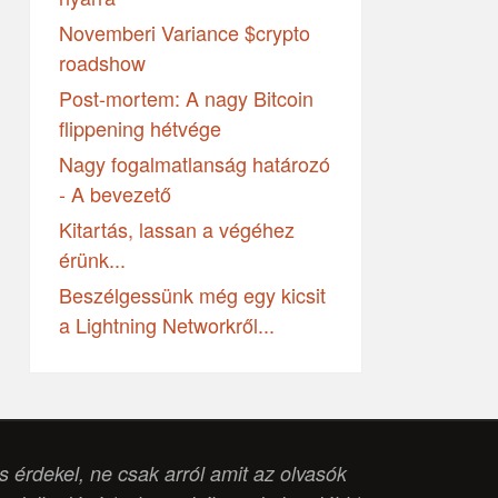
Novemberi Variance $crypto
roadshow
Post-mortem: A nagy Bitcoin
flippening hétvége
Nagy fogalmatlanság határozó
- A bevezető
Kitartás, lassan a végéhez
érünk...
Beszélgessünk még egy kicsit
a Lightning Networkről...
is érdekel, ne csak arról amit az olvasók