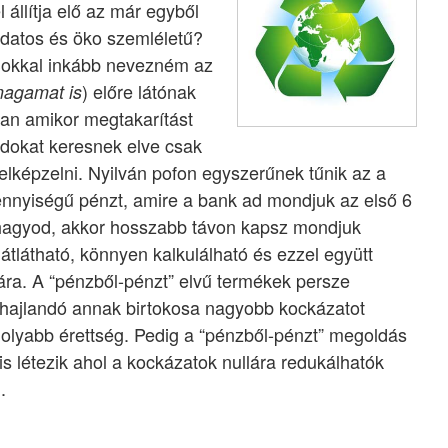
 állítja elő az már egyből
tudatos és öko szemléletű?
Sokkal inkább nevezném az
) előre látónak
 magamat is
an amikor megtakarítást
dokat keresnek elve csak
 elképzelni. Nyilván pofon egyszerűnek tűnik az a
nnyiségű pénzt, amire a bank ad mondjuk az első 6
hagyod, akkor hosszabb távon kapsz mondjuk
tlátható, könnyen kalkulálható és ezzel együtt
ára. A “pénzből-pénzt” elvű termékek persze
 hajlandó annak birtokosa nagyobb kockázatot
omolyabb érettség. Pedig a “pénzből-pénzt” megoldás
s létezik ahol a kockázatok nullára redukálhatók
.