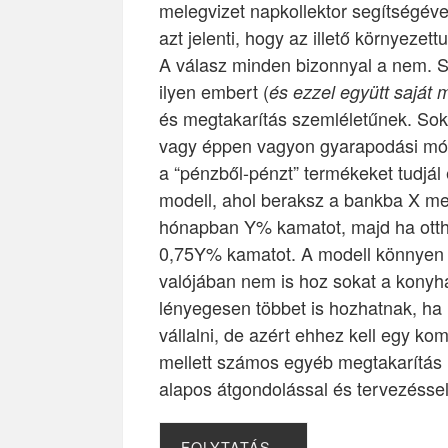
melegvizet napkollektor segítségével
azt jelenti, hogy az illető környezet
A válasz minden bizonnyal a nem. 
ilyen embert (
és ezzel együtt saját
és megtakarítás szemléletűnek. Sok
vagy éppen vagyon gyarapodási mó
a “pénzből-pénzt” termékeket tudjál
modell, ahol beraksz a bankba X me
hónapban Y% kamatot, majd ha ott
0,75Y% kamatot. A modell könnyen á
valójában nem is hoz sokat a konyh
lényegesen többet is hozhatnak, ha
vállalni, de azért ehhez kell egy k
mellett számos egyéb megtakarítás i
alapos átgondolással és tervezéssel
FOLYTATÁS…