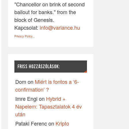
"Chancellor on brink of second
bailout for banks." from the
block of Genesis.
Kapcsolat:
info@variance.hu
Privacy Policy...
FRISS HOZZÁSZÓLÁSOK:
Dom
on
Miért is fontos a ‘6-
confirmation’ ?
Imre Engi
on
Hybrid +
Napelem: Tapasztalatok 4 év
után
Pataki Ferenc
on
Kripto