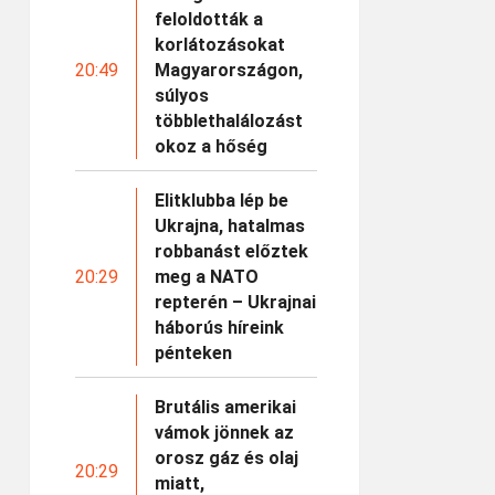
feloldották a
korlátozásokat
20:49
Magyarországon,
súlyos
többlethalálozást
okoz a hőség
Elitklubba lép be
Ukrajna, hatalmas
robbanást előztek
20:29
meg a NATO
repterén – Ukrajnai
háborús híreink
pénteken
Brutális amerikai
vámok jönnek az
orosz gáz és olaj
20:29
miatt,