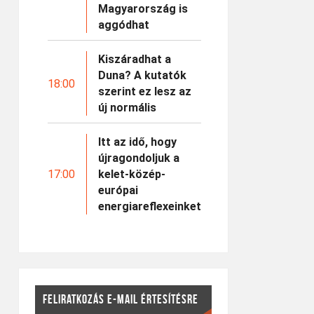
Magyarország is
aggódhat
Kiszáradhat a
Duna? A kutatók
18:00
szerint ez lesz az
új normális
Itt az idő, hogy
újragondoljuk a
17:00
kelet-közép-
európai
energiareflexeinket
FELIRATKOZÁS E-MAIL ÉRTESÍTÉSRE