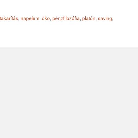
akarítás
,
napelem
,
öko
,
pénzfilozófia
,
platón
,
saving
,