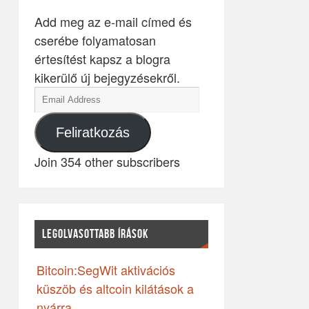
Add meg az e-mail címed és
cserébe folyamatosan
értesítést kapsz a blogra
kikerülő új bejegyzésekről.
Feliratkozás
Join 354 other subscribers
LEGOLVASOTTABB ÍRÁSOK
Bitcoin:SegWit aktivációs
küszöb és altcoin kilátások a
nyárra