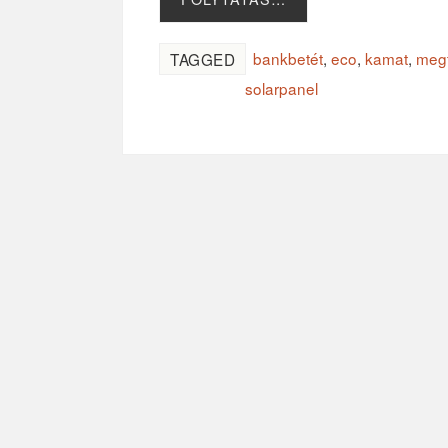
bankbetét
,
eco
,
kamat
,
megt
TAGGED
solarpanel