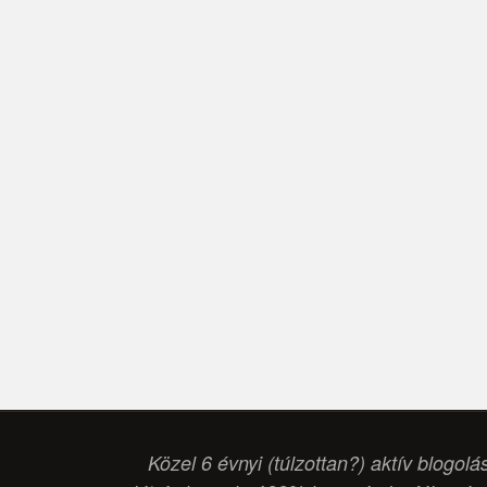
Közel 6 évnyi (túlzottan?) aktív blogolá