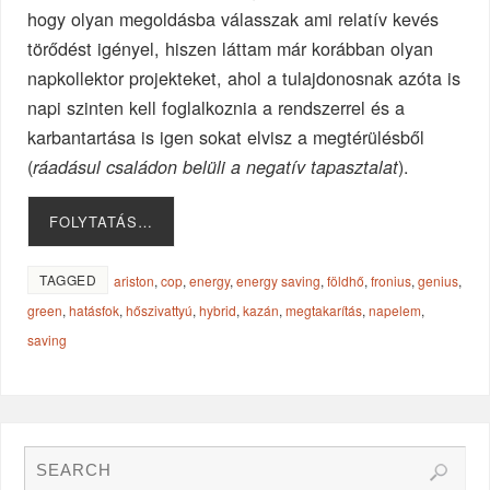
hogy olyan megoldásba válasszak ami relatív kevés
törődést igényel, hiszen láttam már korábban olyan
napkollektor projekteket, ahol a tulajdonosnak azóta is
napi szinten kell foglalkoznia a rendszerrel és a
karbantartása is igen sokat elvisz a megtérülésből
(
).
ráadásul családon belüli a negatív tapasztalat
FOLYTATÁS…
TAGGED
ariston
,
cop
,
energy
,
energy saving
,
földhő
,
fronius
,
genius
,
green
,
hatásfok
,
hőszivattyú
,
hybrid
,
kazán
,
megtakarítás
,
napelem
,
saving