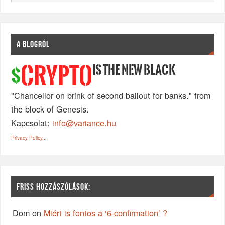
A BLOGRÓL
IS THE NEW BLACK
CRYPTO
$
"Chancellor on brink of second bailout for banks." from
the block of Genesis.
Kapcsolat:
info@variance.hu
Privacy Policy...
FRISS HOZZÁSZÓLÁSOK:
Dom
on
Miért is fontos a ‘6-confirmation’ ?