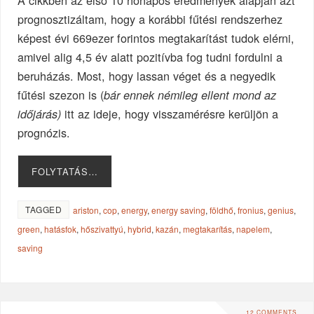
A cikkben az első 10 hónapos eredmények alapján azt
prognosztizáltam, hogy a korábbi fűtési rendszerhez
képest évi 669ezer forintos megtakarítást tudok elérni,
amivel alig 4,5 év alatt pozitívba fog tudni fordulni a
beruházás. Most, hogy lassan véget és a negyedik
fűtési szezon is (
bár ennek némileg ellent mond az
itt az ideje, hogy visszamérésre kerüljön a
időjárás)
prognózis.
FOLYTATÁS…
TAGGED
ariston
,
cop
,
energy
,
energy saving
,
földhő
,
fronius
,
genius
,
green
,
hatásfok
,
hőszivattyú
,
hybrid
,
kazán
,
megtakarítás
,
napelem
,
saving
12 COMMENTS