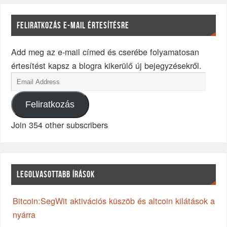
FELIRATKOZÁS E-MAIL ÉRTESÍTÉSRE
Add meg az e-mail címed és cserébe folyamatosan
értesítést kapsz a blogra kikerülő új bejegyzésekről.
Feliratkozás
Join 354 other subscribers
LEGOLVASOTTABB ÍRÁSOK
Bitcoin:SegWit aktivációs küszöb és altcoin kilátások a
nyárra