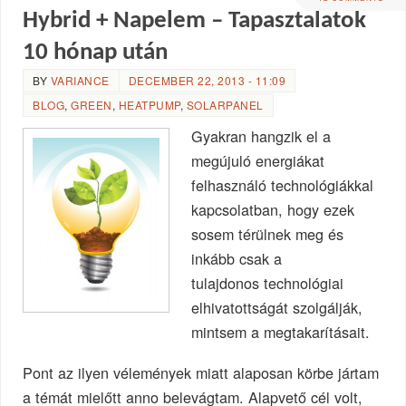
Hybrid + Napelem – Tapasztalatok
10 hónap után
BY
VARIANCE
DECEMBER 22, 2013 - 11:09
BLOG
,
GREEN
,
HEATPUMP
,
SOLARPANEL
Gyakran hangzik el a
megújuló energiákat
felhasználó technológiákkal
kapcsolatban, hogy ezek
sosem térülnek meg és
inkább csak a
tulajdonos technológiai
elhivatottságát szolgálják,
mintsem a megtakarításait.
Pont az ilyen vélemények miatt alaposan körbe jártam
a témát mielőtt anno belevágtam. Alapvető cél volt,