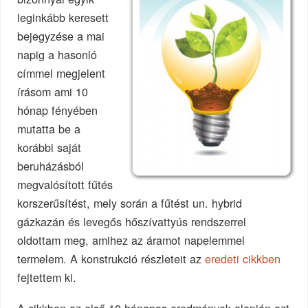
leginkább keresett
bejegyzése a mai
napig a hasonló
címmel megjelent
írásom ami 10
hónap fényében
mutatta be a
korábbi saját
beruházásból
megvalósított fűtés
korszerűsítést, mely során a fűtést un. hybrid
gázkazán és levegős hőszívattyús rendszerrel
oldottam meg, amihez az áramot napelemmel
termelem. A konstrukció részleteit az
eredeti cikkben
fejtettem ki.