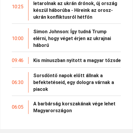
letarolnak az ukrán drónok, új ország
10:25
készül háborúba - Híreink az orosz-
ukrán konfliktusról hétfőn
Simon Johnson: Így tudná Trump
10:00
elérni, hogy véget érjen az ukrajnai
háború
09:46
Kis mínuszban nyitott a magyar tőzsde
Sorsdöntő napok előtt állnak a
06:30
befektetéseid, egy dologra várnak a
piacok
A barbárság korszakának vége lehet
06:05
Magyarországon