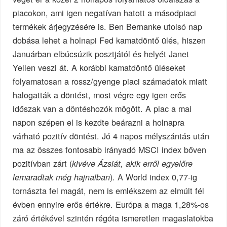
piacokon, ami igen negatívan hatott a másodpiaci
termékek árjegyzésére is. Ben Bernanke utolsó nap
dobása lehet a holnapi Fed kamatdöntő ülés, hiszen
Januárban elbúcsúzik posztjától és helyét Janet
Yellen veszi át. A korábbi kamatdöntő üléseket
folyamatosan a rossz/gyenge piaci számadatok miatt
halogatták a döntést, most végre egy igen erős
időszak van a döntéshozók mögött. A piac a mai
napon szépen el is kezdte beárazni a holnapra
várható pozitív döntést. Jó 4 napos mélyszántás után
ma az összes fontosabb irányadó MSCI index bőven
pozitívban zárt (
kivéve Ázsiát, akik erről egyelőre
). A World index 0,77-ig
lemaradtak még hajnalban
tornászta fel magát, nem is emlékszem az elmúlt fél
évben ennyire erős értékre. Európa a maga 1,28%-os
záró értékével szintén régóta ismeretlen magaslatokba