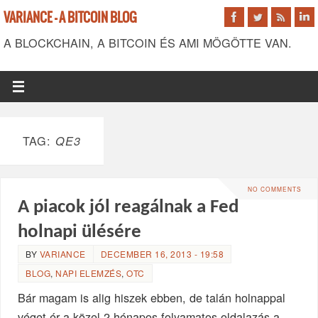
VARIANCE - A BITCOIN BLOG
A BLOCKCHAIN, A BITCOIN ÉS AMI MÖGÖTTE VAN.
TAG:
QE3
NO COMMENTS
A piacok jól reagálnak a Fed
holnapi ülésére
BY
VARIANCE
DECEMBER 16, 2013 - 19:58
BLOG
,
NAPI ELEMZÉS
,
OTC
Bár magam is alig hiszek ebben, de talán holnappal
véget ér a közel 2 hónapos folyamatos oldalazás a