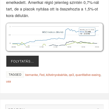
emelkedett. Amerikai régió jelenleg szintén 0,7%-nál
tart, de a piacok nyitása ott is összehozta a 1,5%-ot
kora délután.
FOLYTATÁS…
TAGGED
bernanke
,
Fed
,
kötvényvásárlás
,
qe3
,
quantitative easing
,
usa