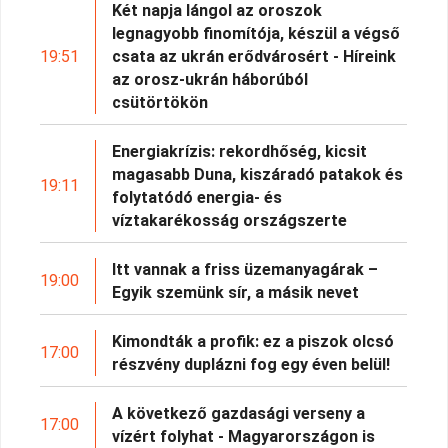
Két napja lángol az oroszok
legnagyobb finomítója, készül a végső
19:51
csata az ukrán erődvárosért - Híreink
az orosz-ukrán háborúból
csütörtökön
Energiakrízis: rekordhőség, kicsit
magasabb Duna, kiszáradó patakok és
19:11
folytatódó energia- és
víztakarékosság országszerte
Itt vannak a friss üzemanyagárak –
19:00
Egyik szemünk sír, a másik nevet
Kimondták a profik: ez a piszok olcsó
17:00
részvény duplázni fog egy éven belül!
A következő gazdasági verseny a
17:00
vízért folyhat - Magyarországon is