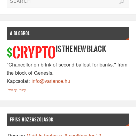
A BLOGRÓL
IS THE NEW BLACK
CRYPTO
$
"Chancellor on brink of second bailout for banks." from
the block of Genesis.
Kapcsolat:
info@variance.hu
Privacy Policy...
FRISS HOZZÁSZÓLÁSOK:
Dom
on
Miért is fontos a ‘6-confirmation’ ?