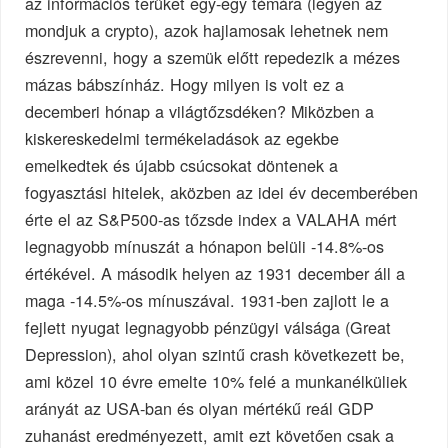
az információs terüket egy-egy témára (legyen az
mondjuk a crypto), azok hajlamosak lehetnek nem
észrevenni, hogy a szemük előtt repedezik a mézes
mázas bábszínház. Hogy milyen is volt ez a
decemberi hónap a világtőzsdéken? Miközben a
kiskereskedelmi termékeladások az egekbe
emelkedtek és újabb csúcsokat döntenek a
fogyasztási hitelek, aközben az idei év decemberében
érte el az S&P500-as tőzsde index a VALAHA mért
legnagyobb mínuszát a hónapon belüli -14.8%-os
értékével. A második helyen az 1931 december áll a
maga -14.5%-os mínuszával. 1931-ben zajlott le a
fejlett nyugat legnagyobb pénzügyi válsága (Great
Depression), ahol olyan szintű crash következett be,
ami közel 10 évre emelte 10% felé a munkanélküliek
arányát az USA-ban és olyan mértékű reál GDP
zuhanást eredményezett, amit ezt követően csak a