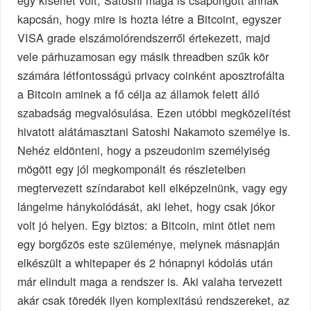
egy kísérlet volt, Satoshi maga is csapongott annak
kapcsán, hogy mire is hozta létre a Bitcoint, egyszer
VISA grade elszámolórendszerről értekezett, majd
vele párhuzamosan egy másik threadben szűk kör
számára létfontosságú privacy coinként aposztrofálta
a Bitcoin aminek a fő célja az államok felett álló
szabadság megvalósulása. Ezen utóbbi megközelítést
hivatott alátámasztani Satoshi Nakamoto személye is.
Nehéz eldönteni, hogy a pszeudonim személyiség
mögött egy jól megkomponált és részleteiben
megtervezett színdarabot kell elképzelnünk, vagy egy
lángelme hánykolódását, aki lehet, hogy csak jókor
volt jó helyen. Egy biztos: a Bitcoin, mint ötlet nem
egy borgőzös este szüleménye, melynek másnapján
elkészült a whitepaper és 2 hónapnyi kódolás után
már elindult maga a rendszer is. Aki valaha tervezett
akár csak töredék ilyen komplexitású rendszereket, az