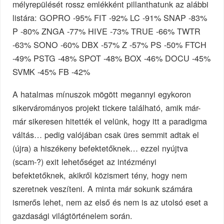
mélyrepülését rossz emlékként pillanthatunk az alábbi
listára: GOPRO -95% FIT -92% LC -91% SNAP -83%
P -80% ZNGA -77% HIVE -73% TRUE -66% TWTR
-63% SONO -60% DBX -57% Z -57% PS -50% FTCH
-49% PSTG -48% SPOT -48% BOX -46% DOCU -45%
SVMK -45% FB -42%
A hatalmas mínuszok mögött megannyi egykoron
sikervárományos projekt tickere található, amik már-
már sikeresen hitették el velünk, hogy itt a paradigma
váltás… pedig valójában csak üres semmit adtak el
(újra) a hiszékeny befektetőknek… ezzel nyújtva
(scam-?) exit lehetőséget az intézményi
befektetőknek, akikről közismert tény, hogy nem
szeretnek veszíteni. A minta már sokunk számára
ismerős lehet, nem az első és nem is az utolsó eset a
gazdasági világtörténelem során.