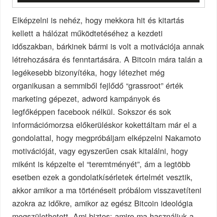
Elképzelni is nehéz, hogy mekkora hit és kitartás
kellett a hálózat működtetéséhez a kezdeti
időszakban, bárkinek bármi is volt a motivációja annak
létrehozására és fenntartására. A Bitcoin mára talán a
legékesebb bizonyítéka, hogy létezhet még
organikusan a semmiből fejlődő “grassroot” érték
marketing gépezet, adword kampányok és
legfőképpen facebook nélkül. Sokszor és sok
információmorzsa előkerüléskor kokettáltam már el a
gondolattal, hogy megpróbáljam elképzelni Nakamoto
motivációját, vagy egyszerűen csak kitalálni, hogy
miként is képzelte el “teremtményét”, ám a legtöbb
esetben ezek a gondolatkísérletek értelmét vesztik,
akkor amikor a ma történéseit próbálom visszavetíteni
azokra az időkre, amikor az egész Bitcoin ideológia
megszülethetett. Ami biztos: amire ma használjuk a