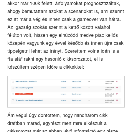
akkor már 100k feletti árfolyamokat prognosztizáltak,
ahogy bemutattam azokat a scenariokat is, ami szerint
ez itt már a vég és innen csak a gameover van hátra.
Az igazság szokás szerint a kettő között valahol
félúton volt, hiszen egy elhúzódó medve piac kellős
közepén vagyunk egy évvel később és innen újra csak
tippelgetni lehet az irányt. Szerettem volna idén is a
“fa alá” rakni egy hasonló cikksorozatot, el is
készültem szépen időre a cikkekkel:
Ám végül úgy döntöttem, hogy mindhárom cikk
draftban marad, egyrészt mert mire elkészült a
cikksorozat már az abban lévő információ egy része