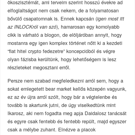
ökoszisztémát, ami terveim szerint hosszú évekre ad
elfoglaltságot nem csak nekem, de a folyamatosan
bővülő csapatomnak is. Ennek kapcsán (
igen most itt
), hamarosan egy komolyabb
az INLOCKról van szó
cikk is várható a blogon, de elöljáróban annyit, hogy
mostanra egy igen komplex történet nőtt ki a kezdeti
“fiat hitel crypto fedezetre” koncepcióból és végre
olyan fázisba kerültünk, hogy lehetőségem is lesz
részleteket megosztani erről.
Persze nem szabad megfeledkezni arról sem, hogy a
sokat emlegetett bear market kellős közepén vagyunk,
ez az év újra arról szólt, hogy bár a végtelenbe és
tovább is akartunk jutni, de úgy viselkedtünk mint
Ikarosz, aki nem fogadta meg apja Daidalosz tanácsát
és egyre csak fentebb és fentebb repült, majd egyszer
csak a mélybe zuhant. Elnézve a piacok