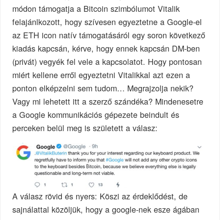
módon támogatja a Bitcoin szimbólumot Vitalik
felajánlkozott, hogy szívesen egyeztetne a Google-el
az ETH icon natív támogatásáról egy soron következő
kiadás kapcsán, kérve, hogy ennek kapcsán DM-ben
(privát) vegyék fel vele a kapcsolatot. Hogy pontosan
miért kellene erről egyeztetni Vitalikkal azt ezen a
ponton elképzelni sem tudom… Megrajzolja nekik?
Vagy mi lehetett itt a szerző szándéka? Mindenesetre
a Google kommunikációs gépezete beindult és
perceken belül meg is született a válasz:
A válasz rövid és nyers: Köszi az érdeklődést, de
sajnálattal közöljük, hogy a google-nek esze ágában