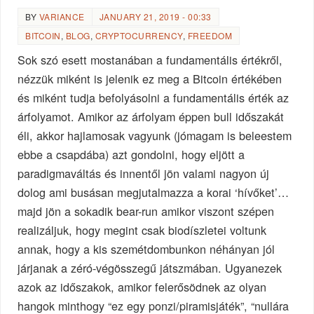
BY
VARIANCE
JANUARY 21, 2019 - 00:33
BITCOIN
,
BLOG
,
CRYPTOCURRENCY
,
FREEDOM
Sok szó esett mostanában a fundamentális értékről,
nézzük miként is jelenik ez meg a Bitcoin értékében
és miként tudja befolyásolni a fundamentális érték az
árfolyamot. Amikor az árfolyam éppen bull időszakát
éli, akkor hajlamosak vagyunk (jómagam is beleestem
ebbe a csapdába) azt gondolni, hogy eljött a
paradigmaváltás és innentől jön valami nagyon új
dolog ami busásan megjutalmazza a korai ‘hívőket’…
majd jön a sokadik bear-run amikor viszont szépen
realizáljuk, hogy megint csak biodíszletei voltunk
annak, hogy a kis szemétdombunkon néhányan jól
járjanak a zéró-végösszegű játszmában. Ugyanezek
azok az időszakok, amikor felerősödnek az olyan
hangok minthogy “ez egy ponzi/piramisjáték”, “nullára