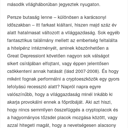
második világháborúban jegyeztek nyugaton.
Persze butaság lenne – különösen a karácsonyi
időszakban – itt farkast kiáltani, hiszen majd száz év
alatt hatalmasat változott a világgazdaság. Sok egyéb
fantasztikus találmány mellett az emberiség feltalálta
a hitelpénz intézményét, aminek köszönhetően a
Great Depressiont követően nagyon sok válságot
sikert csírájában elfojtani, vagy éppen jelentősen
csökkenteni annak hatását (lásd 2007-2008). És hogy
miként fognak performálni a cryptoeszközök egy gyors
lefolyású recesszió alatt? Napról napra egyre
valószínűbb, hogy a világgazdaság minél inkább ki
akarja provokálni ennek a főpróbáját. Aki azt hiszi,
hogy nincs semmilyen összefüggés a cryptopiacok és
a hagyományos tőzsdei piacok mozgása között, vagy
azzal hitegeti magát, hogy a nevetségesen alacsony