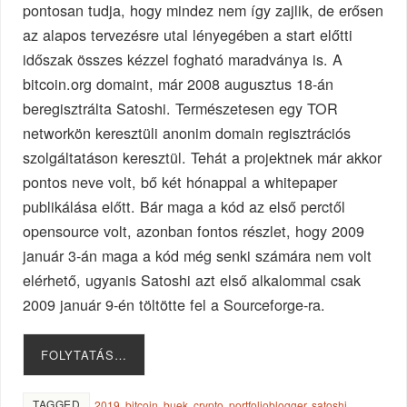
pontosan tudja, hogy mindez nem így zajlik, de erősen
az alapos tervezésre utal lényegében a start előtti
időszak összes kézzel fogható maradványa is. A
bitcoin.org domaint, már 2008 augusztus 18-án
beregisztrálta Satoshi. Természetesen egy TOR
networkön keresztüli anonim domain regisztrációs
szolgáltatáson keresztül. Tehát a projektnek már akkor
pontos neve volt, bő két hónappal a whitepaper
publikálása előtt. Bár maga a kód az első perctől
opensource volt, azonban fontos részlet, hogy 2009
január 3-án maga a kód még senki számára nem volt
elérhető, ugyanis Satoshi azt első alkalommal csak
2009 január 9-én töltötte fel a Sourceforge-ra.
FOLYTATÁS…
TAGGED
2019
,
bitcoin
,
buek
,
crypto
,
portfolioblogger
,
satoshi