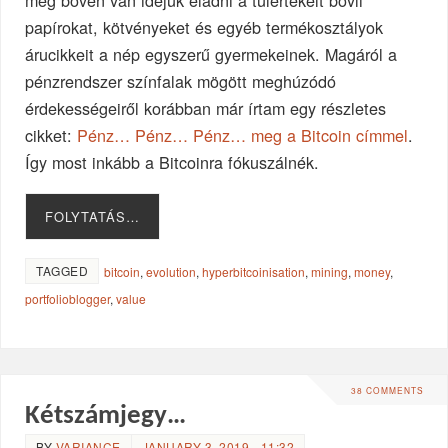
papírokat, kötvényeket és egyéb termékosztályok
árucikkeit a nép egyszerű gyermekeinek. Magáról a
pénzrendszer színfalak mögött meghúzódó
érdekességeiről korábban már írtam egy részletes
cikket:
Pénz… Pénz… Pénz… meg a Bitcoin címmel
.
Így most inkább a Bitcoinra fókuszálnék.
FOLYTATÁS…
TAGGED
bitcoin
,
evolution
,
hyperbitcoinisation
,
mining
,
money
,
portfolioblogger
,
value
38 COMMENTS
Kétszámjegy…
BY
VARIANCE
JANUARY 3, 2019 - 11:32