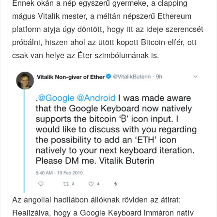
Ennek okán a nép egyszerű gyermeke, a clapping
mágus Vitalik mester, a méltán népszerű Ethereum
platform atyja úgy döntött, hogy itt az ideje szerencsét
próbálni, hiszen ahol az ütött kopott Bitcoin elfér, ott
csak van helye az Éter szimbólumának is.
Az angollal hadilábon állóknak röviden az átirat:
Realizálva, hogy a Google Keyboard immáron natív