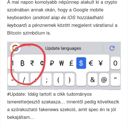
A mai napon komolyabb népünnep alakult ki a crypto
szcénában annak okán, hogy a Google mobile
keyboardon (
android alap és iOS hozzáadható
) a pénznemek között megjelent váratlanul a
keyboard
Bitcoin szimbólum is.
#Update: Idáig tartott a cikk tudományos
ismeretterjesztő szakasza… innentől pedig következik
a szórakoztató fakenews szekció, amit spec én is jól
bekajáltam…