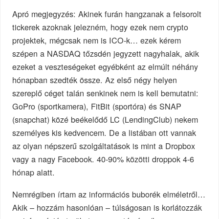
Apró megjegyzés: Akinek furán hangzanak a felsorolt
tickerek azoknak jelezném, hogy ezek nem crypto
projektek, mégcsak nem is ICO-k… ezek kérem
szépen a NASDAQ tőzsdén jegyzett nagyhalak, akik
ezeket a veszteségeket egyébként az elmúlt néhány
hónapban szedték össze. Az első négy helyen
szereplő céget talán senkinek nem is kell bemutatni:
GoPro (sportkamera), FitBit (sportóra) és SNAP
(snapchat) közé beékelődő LC (LendingClub) nekem
személyes kis kedvencem. De a listában ott vannak
az olyan népszerű szolgáltatások is mint a Dropbox
vagy a nagy Facebook. 40-90% közötti droppok 4-6
hónap alatt.
Nemrégiben írtam az információs buborék elméletről…
Akik – hozzám hasonlóan – túlságosan is korlátozzák