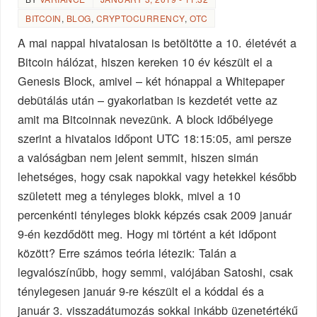
BITCOIN
,
BLOG
,
CRYPTOCURRENCY
,
OTC
A mai nappal hivatalosan is betöltötte a 10. életévét a
Bitcoin hálózat, hiszen kereken 10 év készült el a
Genesis Block, amivel – két hónappal a Whitepaper
debütálás után – gyakorlatban is kezdetét vette az
amit ma Bitcoinnak nevezünk. A block időbélyege
szerint a hivatalos időpont UTC 18:15:05, ami persze
a valóságban nem jelent semmit, hiszen simán
lehetséges, hogy csak napokkal vagy hetekkel később
született meg a tényleges blokk, mivel a 10
percenkénti tényleges blokk képzés csak 2009 január
9-én kezdődött meg. Hogy mi történt a két időpont
között? Erre számos teória létezik: Talán a
legvalószínűbb, hogy semmi, valójában Satoshi, csak
ténylegesen január 9-re készült el a kóddal és a
január 3. visszadátumozás sokkal inkább üzenetértékű