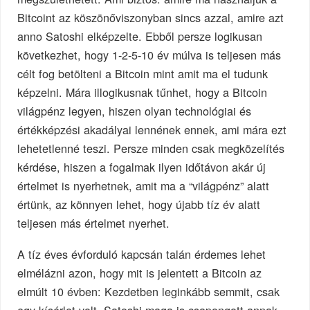
Bitcoint az köszönőviszonyban sincs azzal, amire azt
anno Satoshi elképzelte. Ebből persze logikusan
következhet, hogy 1-2-5-10 év múlva is teljesen más
célt fog betölteni a Bitcoin mint amit ma el tudunk
képzelni. Mára illogikusnak tűnhet, hogy a Bitcoin
világpénz legyen, hiszen olyan technológiai és
értékképzési akadályai lennének ennek, ami mára ezt
lehetetlenné teszi. Persze minden csak megközelítés
kérdése, hiszen a fogalmak ilyen időtávon akár új
értelmet is nyerhetnek, amit ma a “világpénz” alatt
értünk, az könnyen lehet, hogy újabb tíz év alatt
teljesen más értelmet nyerhet.
A tíz éves évforduló kapcsán talán érdemes lehet
elmélázni azon, hogy mit is jelentett a Bitcoin az
elmúlt 10 évben: Kezdetben leginkább semmit, csak