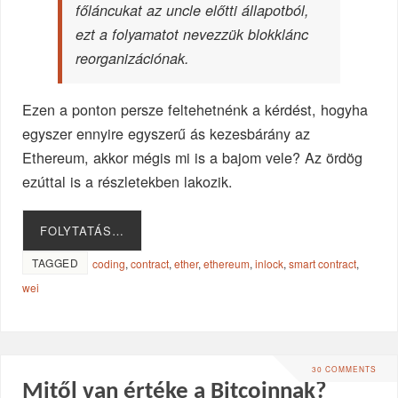
főláncukat az uncle előtti állapotból,
ezt a folyamatot nevezzük blokklánc
reorganizációnak.
Ezen a ponton persze feltehetnénk a kérdést, hogyha
egyszer ennyire egyszerű ás kezesbárány az
Ethereum, akkor mégis mi is a bajom vele? Az ördög
ezúttal is a részletekben lakozik.
FOLYTATÁS…
TAGGED
coding
,
contract
,
ether
,
ethereum
,
inlock
,
smart contract
,
wei
30 COMMENTS
Mitől van értéke a Bitcoinnak?