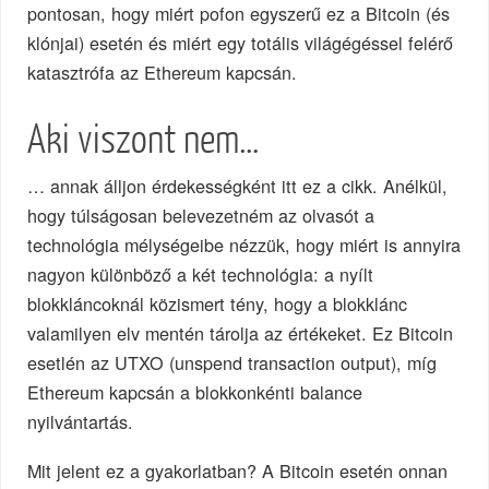
pontosan, hogy miért pofon egyszerű ez a Bitcoin (és
klónjai) esetén és miért egy totális világégéssel felérő
katasztrófa az Ethereum kapcsán.
Aki viszont nem…
… annak álljon érdekességként itt ez a cikk. Anélkül,
hogy túlságosan belevezetném az olvasót a
technológia mélységeibe nézzük, hogy miért is annyira
nagyon különböző a két technológia: a nyílt
blokkláncoknál közismert tény, hogy a blokklánc
valamilyen elv mentén tárolja az értékeket. Ez Bitcoin
esetlén az UTXO (unspend transaction output), míg
Ethereum kapcsán a blokkonkénti balance
nyilvántartás.
Mit jelent ez a gyakorlatban? A Bitcoin esetén onnan