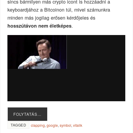
sincs bármilyen más crypto icont is hozzáadni a
keyboardjához a Bitcoinon túl, mivel számunkra
minden más jogilag erősen kérdőjeles és
.
hosszútávon nem életképes
FOLYTATÁS…
TAGGED
clapping
,
google
,
symbol
,
vitalik