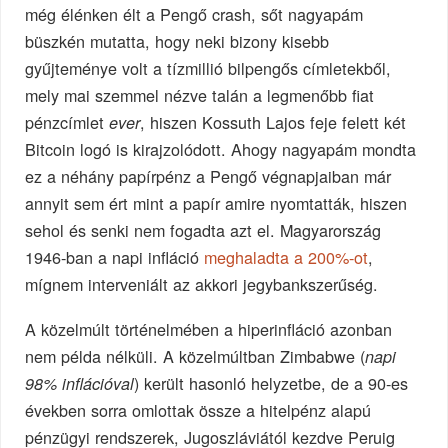
még élénken élt a Pengő crash, sőt nagyapám
büszkén mutatta, hogy neki bizony kisebb
gyűjteménye volt a tízmillió bilpengős címletekből,
mely mai szemmel nézve talán a legmenőbb fiat
pénzcímlet
, hiszen Kossuth Lajos feje felett két
ever
Bitcoin logó is kirajzolódott. Ahogy nagyapám mondta
ez a néhány papírpénz a Pengő végnapjaiban már
annyit sem ért mint a papír amire nyomtatták, hiszen
sehol és senki nem fogadta azt el. Magyarország
1946-ban a napi infláció
meghaladta a 200%-ot
,
mígnem interveniált az akkori jegybankszerűség.
A közelmúlt történelmében a hiperinfláció azonban
nem példa nélküli. A közelmúltban Zimbabwe (
napi
) került hasonló helyzetbe, de a 90-es
98% inflációval
években sorra omlottak össze a hitelpénz alapú
pénzügyi rendszerek, Jugoszláviától kezdve Peruig