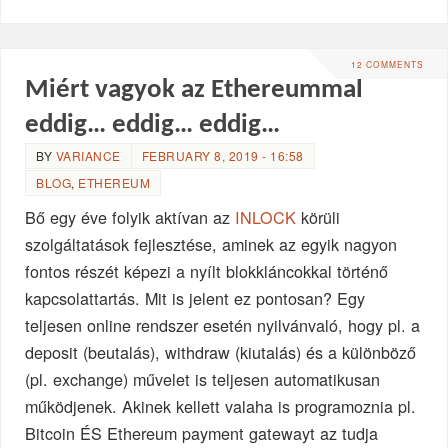
12 COMMENTS
Miért vagyok az Ethereummal
eddig… eddig… eddig…
BY
VARIANCE
FEBRUARY 8, 2019 - 16:58
BLOG
,
ETHEREUM
Bő egy éve folyik aktívan az
INLOCK
körüli
szolgáltatások fejlesztése, aminek az egyik nagyon
fontos részét képezi a nyílt blokkláncokkal történő
kapcsolattartás. Mit is jelent ez pontosan? Egy
teljesen online rendszer esetén nyilvánvaló, hogy pl. a
deposit (beutalás), withdraw (kiutalás) és a különböző
(pl. exchange) művelet is teljesen automatikusan
működjenek. Akinek kellett valaha is programoznia pl.
Bitcoin ÉS Ethereum payment gatewayt az tudja