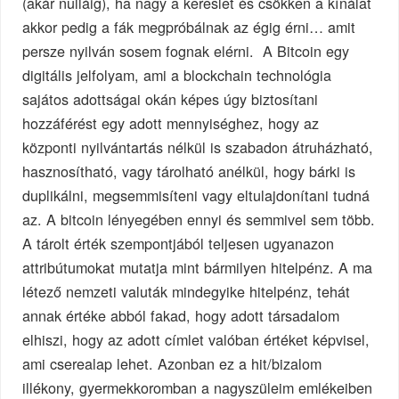
(akár nulláig), ha nagy a kereslet és csökken a kínálat
akkor pedig a fák megpróbálnak az égig érni… amit
persze nyilván sosem fognak elérni. A Bitcoin egy
digitális jelfolyam, ami a blockchain technológia
sajátos adottságai okán képes úgy biztosítani
hozzáférést egy adott mennyiséghez, hogy az
központi nyilvántartás nélkül is szabadon átruházható,
hasznosítható, vagy tárolható anélkül, hogy bárki is
duplikálni, megsemmisíteni vagy eltulajdonítani tudná
az. A bitcoin lényegében ennyi és semmivel sem több.
A tárolt érték szempontjából teljesen ugyanazon
attribútumokat mutatja mint bármilyen hitelpénz. A ma
létező nemzeti valuták mindegyike hitelpénz, tehát
annak értéke abból fakad, hogy adott társadalom
elhiszi, hogy az adott címlet valóban értéket képvisel,
ami cserealap lehet. Azonban ez a hit/bizalom
illékony, gyermekkoromban a nagyszüleim emlékeiben