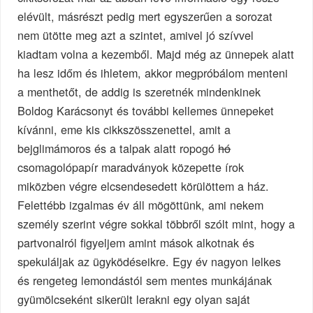
elévült, másrészt pedig mert egyszerűen a sorozat
nem ütötte meg azt a szintet, amivel jó szívvel
kiadtam volna a kezemből. Majd még az ünnepek alatt
ha lesz időm és ihletem, akkor megpróbálom menteni
a menthetőt, de addig is szeretnék mindenkinek
Boldog Karácsonyt és további kellemes ünnepeket
kívánni, eme kis cikkszösszenettel, amit a
bejglimámoros és a talpak alatt ropogó
hó
csomagolópapír maradványok közepette írok
miközben végre elcsendesedett körülöttem a ház.
Felettébb izgalmas év áll mögöttünk, ami nekem
személy szerint végre sokkal többről szólt mint, hogy a
partvonalról figyeljem amint mások alkotnak és
spekuláljak az ügyködéseikre. Egy év nagyon lelkes
és rengeteg lemondástól sem mentes munkájának
gyümölcseként sikerült lerakni egy olyan saját