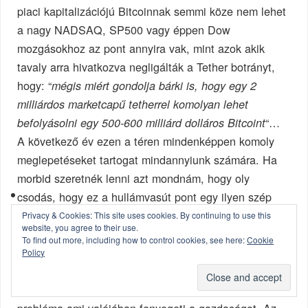
piaci kapitalizációjú Bitcoinnak semmi köze nem lehet
a nagy NADSAQ, SP500 vagy éppen Dow
mozgásokhoz az pont annyira vak, mint azok akik
tavaly arra hivatkozva negligálták a Tether botrányt,
hogy: “
mégis miért gondolja bárki is, hogy egy 2
milliárdos marketcapű tetherrel komolyan lehet
“…
befolyásolni egy 500-600 milliárd dolláros Bitcoint
A következő év ezen a téren mindenképpen komoly
meglepetéseket tartogat mindannyiunk számára. Ha
morbid szeretnék lenni azt mondnám, hogy oly
csodás, hogy ez a hullámvasút pont egy ilyen szép
napon indul a szeretet ünnepének előestéjén, amikor
Privacy & Cookies: This site uses cookies. By continuing to use this
website, you agree to their use.
Donald Trump nagyvezérünk újra a néphez szólva
To find out more, including how to control cookies, see here:
Cookie
nyugtatta meg az egyszerű alattvalóit arról, hogy
Policy
totálisan nem ért egyet a FED politikájával és
professzionális meglátása szerint a FED az egyetlen
probléma ami valójában fenyegeti a gazdaságot. Az