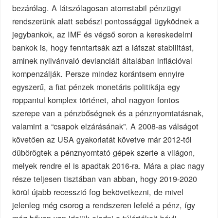
bezárólag. A látszólagosan atomstabil pénzügyi
rendszerünk alatt sebészi pontossággal ügyködnek a
jegybankok, az IMF és végső soron a kereskedelmi
bankok is, hogy fenntartsák azt a látszat stabilitást,
aminek nyilvánvaló devianciáit általában inflációval
kompenzálják. Persze mindez korántsem ennyire
egyszerű, a fiat pénzek monetáris politikája egy
roppantul komplex történet, ahol nagyon fontos
szerepe van a pénzbőségnek és a pénznyomtatásnak,
valamint a “csapok elzárásának”. A 2008-as válságot
követően az USA gyakorlatát követve már 2012-től
dübörögtek a pénznyomtató gépek szerte a világon,
melyek rendre el is apadtak 2016-ra. Mára a piac nagy
része teljesen tisztában van abban, hogy 2019-2020
körül újabb recesszió fog bekövetkezni, de mivel
jelenleg még csorog a rendszeren lefelé a pénz, így
még bőven van idejük eladni a túlértékelt bóvli