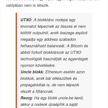
valójában nem is létezik.
UTXO
: A blokklánc nodejai egy
kivonatot képeznek az összes el nem
költött outputról, amik összege explicit
megadja egy address szabadon
felhasználható balanceát. A Bitcoin és
abból forkolt blokkláncok az UTXO
technológiát használják az egyenlegek
nyomon követésére.
Uncle blokk
: Ethereum esetén azon
blokkok, amik bár elkészültek és
propagálódtak is, de nem képezik
részét a főláncnak.
Reorg
: Ha egy blokk uncle-be kerül,
akkor a nodeok újraépítik a saját