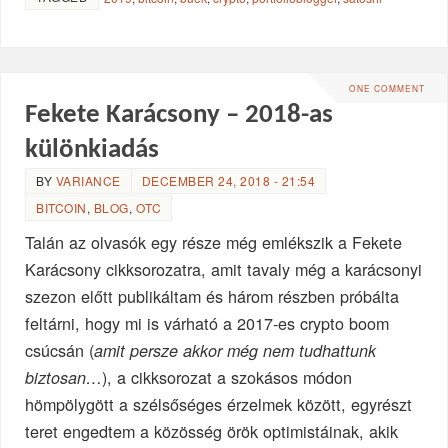
ONE COMMENT
Fekete Karácsony – 2018-as
különkiadás
BY
VARIANCE
DECEMBER 24, 2018 - 21:54
BITCOIN
,
BLOG
,
OTC
Talán az olvasók egy része még emlékszik a Fekete
Karácsony cikksorozatra, amit tavaly még a karácsonyi
szezon előtt publikáltam és három részben próbálta
feltárni, hogy mi is várható a 2017-es crypto boom
csúcsán (
amit persze akkor még nem tudhattunk
), a cikksorozat a szokásos módon
biztosan…
hömpölygött a szélsőséges érzelmek között, egyrészt
teret engedtem a közösség örök optimistáinak, akik