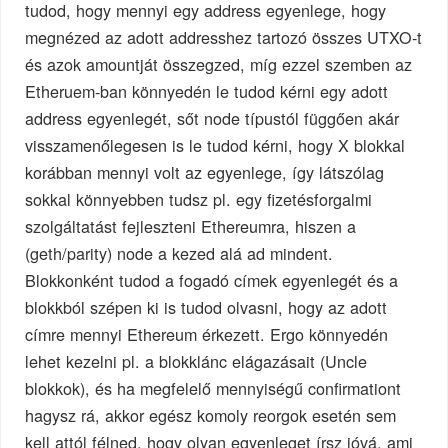
tudod, hogy mennyi egy address egyenlege, hogy
megnézed az adott addresshez tartozó összes UTXO-t
és azok amountját összegzed, míg ezzel szemben az
Etheruem-ban könnyedén le tudod kérni egy adott
address egyenlegét, sőt node típustól függően akár
visszamenőlegesen is le tudod kérni, hogy X blokkal
korábban mennyi volt az egyenlege, így látszólag
sokkal könnyebben tudsz pl. egy fizetésforgalmi
szolgáltatást fejleszteni Ethereumra, hiszen a
(geth/parity) node a kezed alá ad mindent.
Blokkonként tudod a fogadó címek egyenlegét és a
blokkból szépen ki is tudod olvasni, hogy az adott
címre mennyi Ethereum érkezett. Ergo könnyedén
lehet kezelni pl. a blokklánc elágazásait (Uncle
blokkok), és ha megfelelő mennyiségű confirmationt
hagysz rá, akkor egész komoly reorgok esetén sem
kell attól félned, hogy olyan egyenleget írsz jóvá, ami