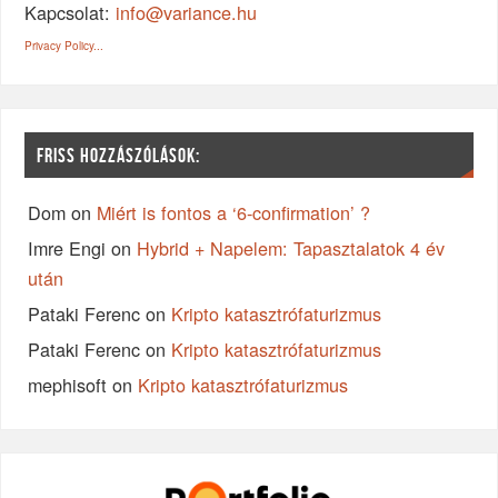
Kapcsolat:
info@variance.hu
Privacy Policy...
FRISS HOZZÁSZÓLÁSOK:
Dom
on
Miért is fontos a ‘6-confirmation’ ?
Imre Engi
on
Hybrid + Napelem: Tapasztalatok 4 év
után
Pataki Ferenc
on
Kripto katasztrófaturizmus
Pataki Ferenc
on
Kripto katasztrófaturizmus
mephisoft
on
Kripto katasztrófaturizmus