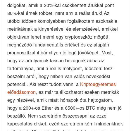
dolgokat, amik a 20%-kal csökkentett árukkal pont
80%-kal érnek többet, mint ami a reális áruk! Az
utóbbi időben komolyabban foglalkoztam azoknak a
metrikáknak a kinyerésével és elemzésével, amikkel
objektívan lehet mérni egy cryptoeszköz mögött
meghúzódó fundamentális értéket és ez alapján
prognosztizálni bármilyen jellegű jövőképet. Most,
hogy az árfolyamok lassan bezúgnak abba az
tartományba, ami a reális mélypont, időszerű lesz
beszélni arról, hogy miben van valós növekedési
potenciál. Aki részt tudott venni a
Kriptoegyetemes
előadásomon
, az már találkozhatott ezeken metrikák
egy részével, amik miatt hónapok óta hajtogatom,
hogy a 200+-os Ether és a 6500+-os BTC még nem jó
beszálló. Nem szeretném összecsapni az ezzel
kapcsolatos cikket, ezért szeretném kérni mindenkinek