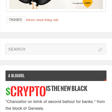
TAGGED
bitcoin
,
black friday
,
rekt
A BLOGRÓL
IS THE NEW BLACK
CRYPTO
$
"Chancellor on brink of second bailout for banks." from
the block of Genesis.