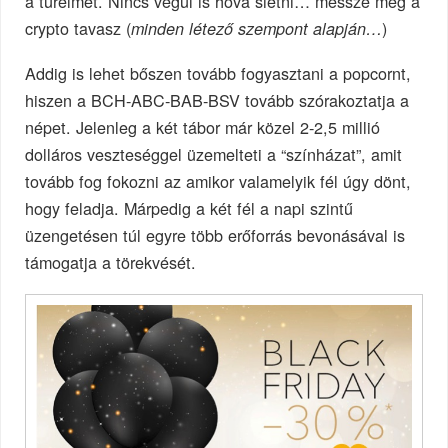
a türelmét. Nincs végül is hova sietni… messze még a
crypto tavasz (
)
minden létező szempont alapján…
Addig is lehet bőszen tovább fogyasztani a popcornt,
hiszen a BCH-ABC-BAB-BSV tovább szórakoztatja a
népet. Jelenleg a két tábor már közel 2-2,5 millió
dolláros veszteséggel üzemelteti a “színházat”, amit
tovább fog fokozni az amikor valamelyik fél úgy dönt,
hogy feladja. Márpedig a két fél a napi szintű
üzengetésen túl egyre több erőforrás bevonásával is
támogatja a törekvését.