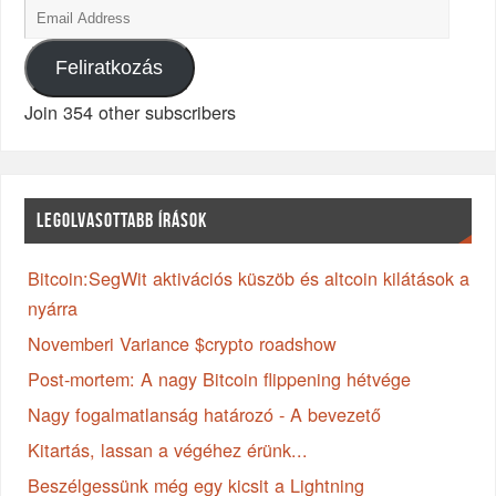
Feliratkozás
Join 354 other subscribers
LEGOLVASOTTABB ÍRÁSOK
Bitcoin:SegWit aktivációs küszöb és altcoin kilátások a
nyárra
Novemberi Variance $crypto roadshow
Post-mortem: A nagy Bitcoin flippening hétvége
Nagy fogalmatlanság határozó - A bevezető
Kitartás, lassan a végéhez érünk...
Beszélgessünk még egy kicsit a Lightning