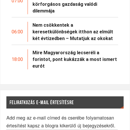
07:00
körforgásos gazdaság valódi
dilemmája
Nem csökkentek a
06:00
keresetkülönbségek itthon az elmúlt
két évtizedben – Mutatjuk az okokat
Mire Magyarország lecseréli a
18:00
forintot, pont kukázzák a most ismert
eurót
FELIRATKOZÁS E-MAIL ÉRTESÍTÉSRE
Add meg az e-mail címed és cserébe folyamatosan
értesítést kapsz a blogra kikerülő új bejegyzésekről.